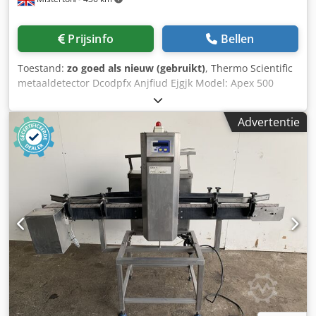
Prijsinfo
Bellen
Toestand:
zo goed als nieuw (gebruikt)
, Thermo Scientific
metaaldetector Dcodpfx Anjfiud Ejgjk Model: Apex 500
Roestvrijstalen frame, verhoogt van 300mm naar 950mm,
pneumatische klapband met reject bin, 450mm x 160mm,
Advertentie
riemmaat 3300mm x 320mm, 3Ph, verrijdbaar