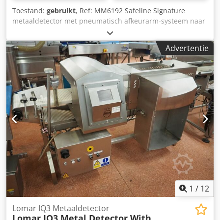
Toestand:
gebruikt
, Ref: MM6192 Safeline Signature
metaaldetector met pneumatisch afkeurarm-systeem naar
een afsluitbare bak. Dodjx Emkyepfx Angeck Deze unit is
voorzien van een volledige retailset en voldoet aan alle
Advertentie
retail specificaties. Model – Signature 30H. Serienummer –
11410. Opening afmetingen – 360mm breed x 120mm
hoog. Band afmetingen – 2000mm lang x 300mm breed.
Stroomvoorziening – 100-240 V / 50-60 Hz / 1-fase.
1
/
12
Lomar IQ3 Metaaldetector
Lomar IQ3 Metal Detector With