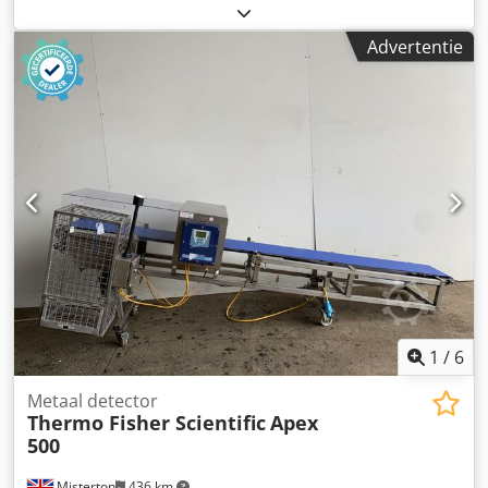
Q4W35-20-47098D Voorraad nummer: 3404J Bandbreedte:
300 mm Doorgang: 350 x 130 mm (BxH) Perslucht: 6 - 8 Bar
Advertentie
Vermogen: 240VAC, 50Hz, 1Ph Dcsdeznmh Uepfx Angsk
Afmetingen: 2000 x 1100 x 1500 mm Met pneumatische
uitwerp, licht- en geluidssignaal
1
/
6
Metaal detector
Thermo Fisher Scientific
Apex
500
Misterton
436 km