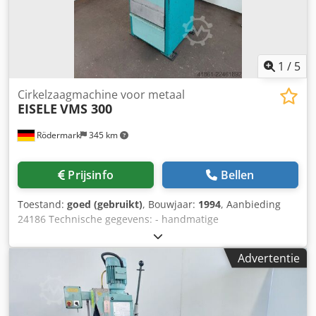
1
/
5
Cirkelzaagmachine voor metaal
EISELE
VMS 300
Rödermark
345 km
Prijsinfo
Bellen
Toestand:
goed (gebruikt)
, Bouwjaar:
1994
, Aanbieding
24186 Technische gegevens: - handmatige
zaagbladvoeding Dedpfx Ajzqtrfongsck -
werkstukbevestiging in de machinebankschroef - zaagblad
Advertentie
diameter tot 315 mm - 2 snijsnelheden 40 - 80 m/min -
snijbereik bij 90° rond 110 mm - rechthoekig 82 x 160 mm -
vierkant 82 x 82 mm - in verstek bij 45° rond 110 mm -
rechthoekig 80 x 120 mm - vierkant 82 x 82 mm -