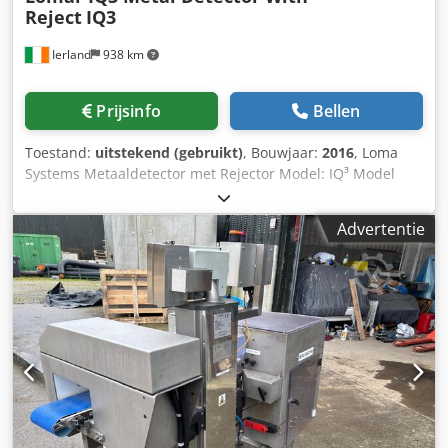
Reject
IQ3
Ierland
938 km
Prijsinfo
Bellen
Toestand:
uitstekend (gebruikt)
, Bouwjaar:
2016
, Loma
Systems Metaaldetector met Rejector Model: IQ³ Model
transportband: MD Conveyor, serienummer: G7B3C2RS-
35150D Bouwjaar: 2016 220-240 V, 1 Ph, 50/60 Hz, 3 A
Advertentie
Bandbreedte: 300 mm, speling: 350 mm x 150 mm Dcodpfx
Asv T Ah Esngek Totale afmetingen: 2020 mm x 1080 mm x
1120 mm