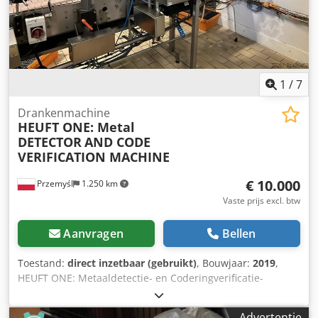
1
/
7
Drankenmachine
HEUFT ONE: Metal
DETECTOR
AND CODE
VERIFICATION MACHINE
€ 10.000
Przemyśl
1.250 km
Vaste prijs excl. btw
Aanvragen
Bellen
Toestand:
direct inzetbaar (gebruikt)
, Bouwjaar:
2019
,
HEUFT ONE: Metaaldetectie- en Coderingverificatie-
Transportsysteem Model Heuft HBBNXZ72 Bouwjaar 2019
Hoge gevoeligheid voor ferro- en non-ferrometalen
Advertentie