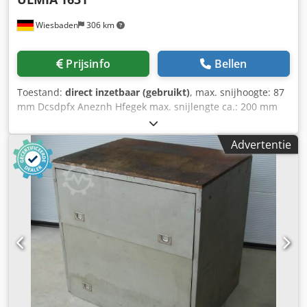
machine van middelgroot formaat, voorzien van extern
Wiesbaden
306 km
onderdelen- en poederbeheer voor de industriële
productie van complexe metalen componenten via 3D-
printen. Dankzij het grote bouwvolume biedt de machine
Prijsinfo
Bellen
veel flexibiliteit wat betreft afmetingen, aantallen en
geometrie van onderdelen voor specifieke toepassingen.
Toestand:
direct inzetbaar (gebruikt)
, max. snijhoogte: 87
Technische gegevens TruPrint 3000 Bouwvolume (cilinder)
mm Dcsdpfx Aneznh Hfegek max. snijlengte ca.: 200 mm
mm x mm: Ø 300 x H 400 Verwerkbare materialen: Lasbare
zaagblad-ø max.: 250 mm zaagbladtoerentallen via
metalen in poedervorm, zoals: roestvast staal,
versnellingsbak ca.: 90 - 4000 toeren/min aandrijfmotor:
gereedschapsstaal, aluminium, nikkelbasislegeringen,
Advertentie
380 V, 1,2 kW benodigde ruimte: 1050 x 750 x 1100 mm
kobalt-chroom, koper, titanium of edelmetaallegeringen.
gewicht ca.: 210 kg
Bouwsnelheid cm³/h 5 – 60 Laagdikte μm 20 – 150
Laserbron (TRUMPF-fiberlaser) W 500 Straaldiameter μm
100 – 500 O₂-concentratie ppm 100 Belichtingssnelheid
(poederbed) m/s 3 Monitoring – Conditiebewaking,
prestatiebewaking. Optie: Poederbedbewaking.
Voorverwarming (substraatplaat) °C 200 Beschermgas –
Stikstof, argon Voeding V / A / Hz 400 – 32 – 50/60
Afmetingen (incl. filter) mm 3385 x 1435 x 2225 Gewicht
(incl. filter) kg 4300 Wijzigingen voorbehouden. De
specificaties in onze offerte en orderbevestiging zijn