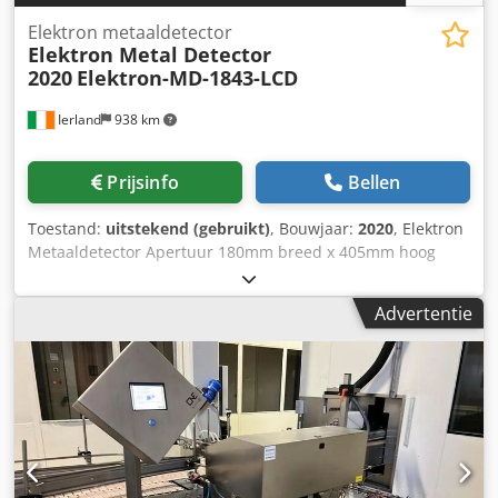
Elektron metaaldetector
Elektron Metal Detector
2020
Elektron-MD-1843-LCD
Ierland
938 km
Prijsinfo
Bellen
Toestand:
uitstekend (gebruikt)
, Bouwjaar:
2020
, Elektron
Metaaldetector Apertuur 180mm breed x 405mm hoog
Bandlengte 1500mm lang Roestvrij staal Twee run-
functieopties - alarm en stop of luchtafwijzing Afvalbak In
Advertentie
uitstekende staat Dcjdpfx Aovw D Iujngjk