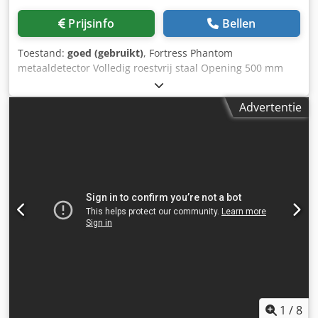
Prijsinfo
Bellen
Toestand:
goed (gebruikt)
, Fortress Phantom
metaaldetector Volledig roestvrij staal Opening 500 mm
breed x 225 mm hoog Dcedpjxtfw Sjfx Angek 1500 mm
lange transportband Stop- en alarmfunctie Video op
Advertentie
aanvraag beschikbaar
1
/
8