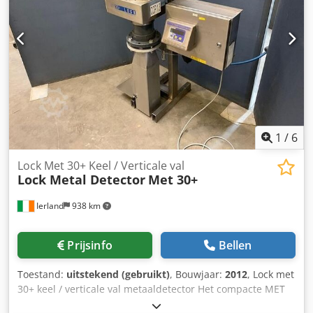
1
/
6
Lock Met 30+ Keel / Verticale val
Lock Metal Detector
Met 30+
Ierland
938 km
Prijsinfo
Bellen
Toestand:
uitstekend (gebruikt)
, Bouwjaar:
2012
, Lock met
30+ keel / verticale val metaaldetector Het compacte MET
30+ UNIVERSAL verticale val systeem kan worden