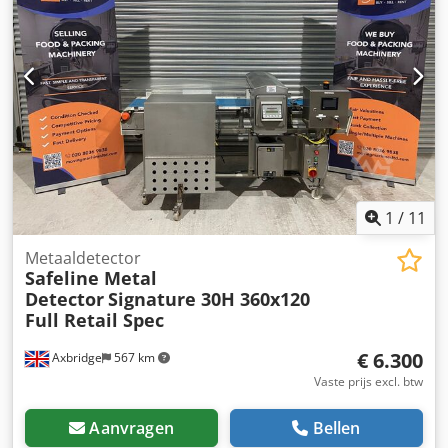
1
/
11
Metaaldetector
Safeline Metal
Detector
Signature 30H 360x120
Full Retail Spec
€ 6.300
Axbridge
567 km
Vaste prijs excl. btw
Aanvragen
Bellen