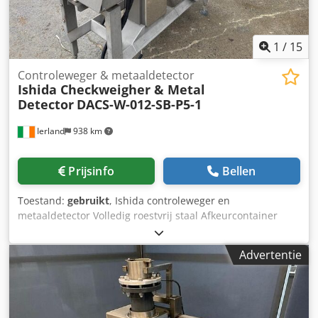
1
/
15
Controleweger & metaaldetector
Ishida Checkweigher & Metal
Detector
DACS-W-012-SB-P5-1
Ierland
938 km
Prijsinfo
Bellen
Toestand:
gebruikt
, Ishida controleweger en
metaaldetector Volledig roestvrij staal Afkeurcontainer
Weegbereik: 0 tot 1200 gram Dsdpfx Asxtfymjngock 240
volt
Advertentie