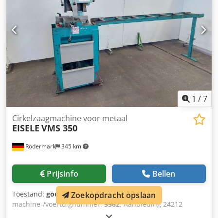
aandrijving 400 V / 1,4 / 1,9 kW - koelmiddelsysteem -
benodigde ruimte ca. B 600 x H 1600 x D 750 mm - gewicht
ca. 300 kg
1
/
7
Cirkelzaagmachine voor metaal
EISELE
VMS 350
Rödermark
345 km
Prijsinfo
Bellen
Toestand:
goed (gebruikt)
, Bouwjaar:
1996
,
Zoekopdracht opslaan
machine-/voertuignummer:
5562
, Aanbieding 24212
Dsdpfx Aozqtntsngeck Technische gegevens: - Zaagblad