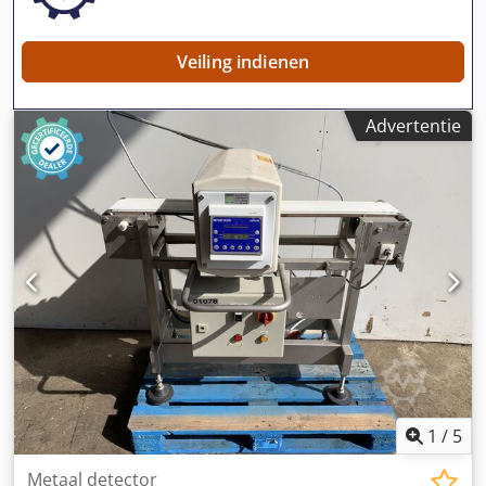
Veiling indienen
Advertentie
1
/
5
Metaal detector