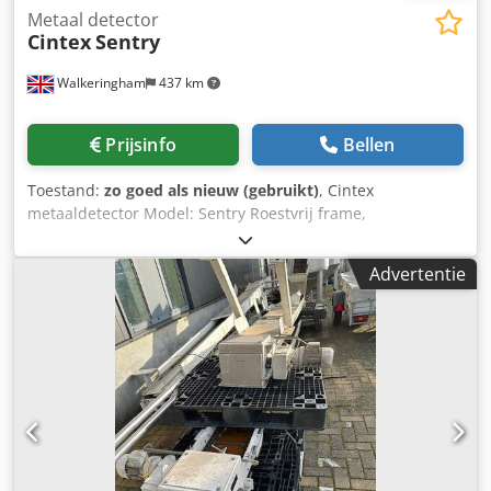
Metaal detector
Cintex
Sentry
Walkeringham
437 km
Prijsinfo
Bellen
Toestand:
zo goed als nieuw (gebruikt)
, Cintex
metaaldetector Model: Sentry Roestvrij frame,
bandafmetingen 900mm x 150mm, opening 220mm x
85mm, pneumatische blaas reject in reject bin, met alarm,
Advertentie
3Ph Dcodpfx Anjgpqqxogsk