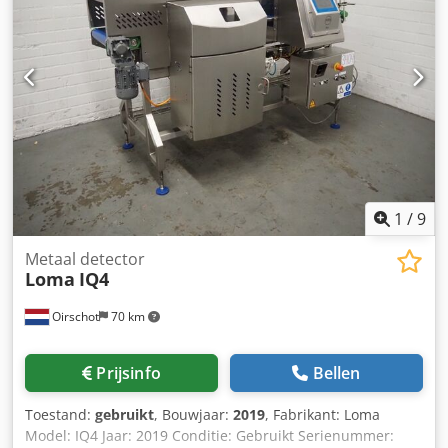
1
/
9
Metaal detector
Loma
IQ4
Oirschot
70 km
Prijsinfo
Bellen
Toestand:
gebruikt
, Bouwjaar:
2019
, Fabrikant: Loma
Model: IQ4 Jaar: 2019 Conditie: Gebruikt Serienummer: