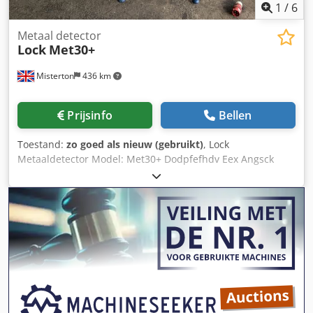
1
/
6
Metaal detector
Lock
Met30+
Misterton
436 km
Prijsinfo
Bellen
Toestand:
zo goed als nieuw (gebruikt)
, Lock
Metaaldetector Model: Met30+ Dodpfefhdv Eex Angsck
Roestvrijstalen frame, lamellenketting riem, riemmaat
1900mm x 80mm, opening 140mm x 300mm, 3Ph