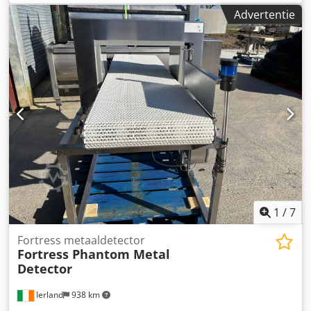
geïnstalleerd aan het begin van de productielijn om
Advertentie
materialen in bulk in poeder- of korrelvorm te inspecteren
of overal voor vrij vallende producten. - Detecteert echte
verontreinigingen - Goedgekeurd voor ATEX zone 21 -
Doorvoer tot 50 ton per uur Dcjdpfxeu Dntls Angok -
Verzegelde klep met snelsluiting of afkeurmechanismen
met koebel beschikbaar - Afgedicht volgens IP 66 voor
spoelwatertoepassingen
1
/
7
Fortress metaaldetector
Fortress Phantom Metal
Detector
Ierland
938 km