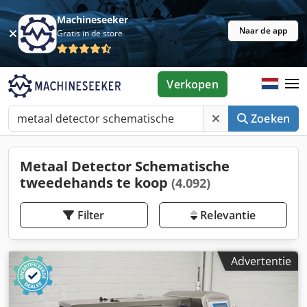
Machineseeker
Naar de app
Gratis in de store
Verkopen
Zoeken
Metaal Detector Schematische
tweedehands te koop
(4.092)
Filter
Relevantie
Advertentie