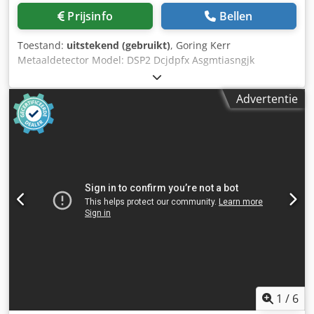
Prijsinfo
Bellen
Toestand:
uitstekend (gebruikt)
, Goring Kerr
Metaaldetector Model: DSP2 Dcjdpfx Asgmtiasngjk
Roestvrij frame, bandafmeting 2400mm x 200mm, opening
300mm x 100mm, pneumatische blaas reject in reject bin,
Advertentie
3Ph
1
/
6