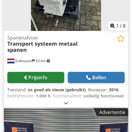
1
/
8
Spanenafvoer
Transport systeem metaal
spanen
Enkhuizen
63 km
Prijsinfo
Bellen
Toestand:
zo goed als nieuw (gebruikt)
, Bouwjaar:
2016
,
bedrijfsturen:
1.000 h
, Functionaliteit:
volledig functioneel
,
Sleepketting transport systemen ( 5 x) in uitstekende staat (
slecht enkle maanden gebruikt Djdpfx Ajyc Nfgsngsck
Advertentie