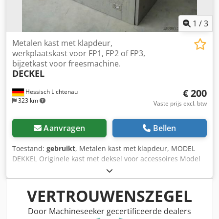
bindend. Technische gegevens TruPrint 3000 Tab. 3
1
/
3
Metalen kast met klapdeur,
werkplaatskast voor FP1, FP2 of FP3,
bijzetkast voor freesmachine.
DECKEL
€ 200
Hessisch Lichtenau
323 km
Vaste prijs excl. btw
Aanvragen
Bellen
Toestand:
gebruikt
, Metalen kast met klapdeur, MODEL
DEKKEL Originele kast met deksel voor accessoires Model
DEKKEL FP1 / FP2 / FP3 met 2 uitschuifbare bodems zonder
inhoud Lengte: 1000 mm Dcsdpfx Anjznn Hxsgek Breedte:
750 mm Hoogte: 960 mm
VERTROUWENSZEGEL
Door Machineseeker gecertificeerde dealers