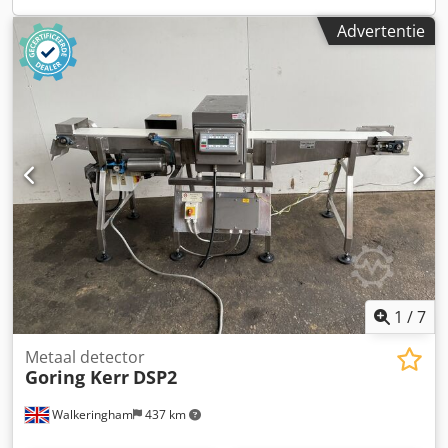
Advertentie
1
/
7
Metaal detector
Goring Kerr
DSP2
Walkeringham
437 km