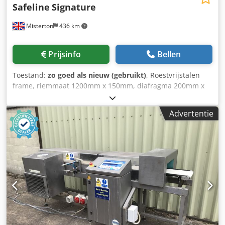
Safeline
Signature
Misterton
436 km
Prijsinfo
Bellen
Toestand:
zo goed als nieuw (gebruikt)
, Roestvrijstalen
frame, riemmaat 1200mm x 150mm, diafragma 200mm x
70mm, stop/start, met alarm, 3Ph Dodpfx Ansfhdu Tjgsck
Advertentie