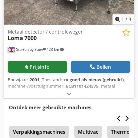
1
/
3
Metaal detector / controleweger
Loma
7000
Sturton by Stow
423 km
Prijsinfo
Bellen
Bouwjaar:
2001
, Toestand:
zo goed als nieuw (gebruikt)
,
machine-/voertuignummer:
ECB1101424575
, metaal
detector controleweger 2001, RVS frame, diafragma 330
mm x 120 mm, belt breedte 200mm, lengte 2500mm, weeg
bed 400 mm x 250 mm met pneumatische verwerpt en
Ontdek meer gebruikte machines
opslaglocaties Djdsdwhkmspfx Angock
e
Verpakkingsmachines
Multivac
Thermofo