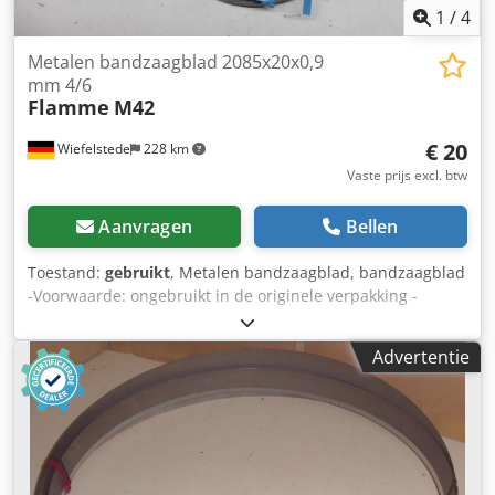
1
/
4
Metalen bandzaagblad 2085x20x0,9
mm 4/6
Flamme
M42
€ 20
Wiefelstede
228 km
Vaste prijs excl. btw
Aanvragen
Bellen
Toestand:
gebruikt
, Metalen bandzaagblad, bandzaagblad
-Voorwaarde: ongebruikt in de originele verpakking -
Aantal: 5x platen beschikbaar Dwsdocud I Njpfx Abaoa -
Prijs: per stuk -Vertanding: 4/6 -Maten: 2085 x 20 x 0,9 mm
Advertentie