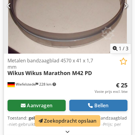
1
/
3
Metalen bandzaagblad 4570 x 41 x 1,7
mm
Wikus
Wikus Marathon M42 PD
€ 25
Wiefelstede
228 km
Vaste prijs excl. btw
Aanvragen
Bellen
Toestand:
gebruikt
, Metalen bandzaagblad, bandzaagblad
Zoekopdracht opslaan
-niet-gebruikte -Aantal: 7x platen beschikbaar -Prijs: per
stuk -Vertanding: 6/8 Dwsdpsb A S Dcefx Abasa -Maten: