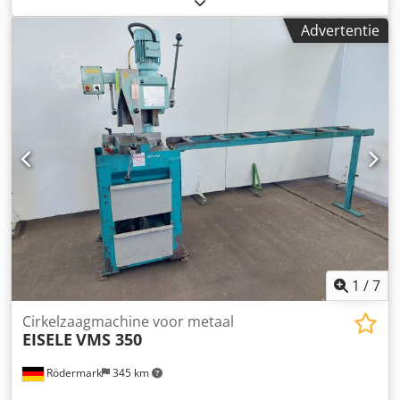
machinebankschroef Dodpjzqtrfjfx Abaswa - zaagblad
Advertentie
diameter tot 315 mm - 2 snijsnelheden 40 - 80 m/min -
snijbereik bij 90° rond 110 mm - rechthoekig 82 x 160 mm -
vierkant 82 x 82 mm - in verstek bij 45° rond 110 mm -
rechthoekig 80 x 120 mm - vierkant 82 x 82 mm -
aandrijving 400 V / 1,4 / 1,9 kW - koelmiddelsysteem -
benodigde ruimte ca. B 600 x H 1600 x D 750 mm - gewicht
ca. 300 kg
1
/
7
Cirkelzaagmachine voor metaal
EISELE
VMS 350
Rödermark
345 km