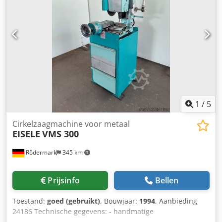
1
/
5
Cirkelzaagmachine voor metaal
EISELE
VMS 300
Rödermark
345 km
Prijsinfo
Bellen
Toestand:
goed (gebruikt)
, Bouwjaar:
1994
, Aanbieding
24186 Technische gegevens: - handmatige
zaagbladvoeding - werkstukbevestiging in de