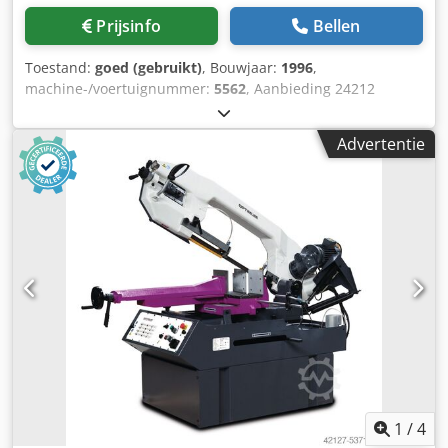
Prijsinfo
Bellen
Toestand:
goed (gebruikt)
, Bouwjaar:
1996
,
machine-/voertuignummer:
5562
, Aanbieding 24212
Technische gegevens: - Zaagblad diameter: tot 350 mm -
Zaagbladbeweging via handhendel Djdpfezqtntox Abaowa
Advertentie
- Maximale openingsbreedte van de bankschroef: 205 mm
- Zaagbereik: - bij zaagblad diameter 350 mm - bij 90°:
rond 120 mm - vierkant: 110 mm - plat: tot 200 x 90 mm -
of: 140 x 110 mm - bij 45°: rond 100 mm - plat: 100 x 100
mm - Verstelbare verstekhoek: - links tot 45° - rechts tot
30° - Zaagbladtoerentallen: 34 + 68 omwentelingen per
minuut - Aandrijving: 400 V / 2 / 2,6 kW -
Koelmiddelsysteem - Toevoer – rolgang: 2000 mm -
Benodigde ruimte: ca. B 850 x H 1750 x D 950 mm -
Gewicht: ca. 400 kg
1
/
4