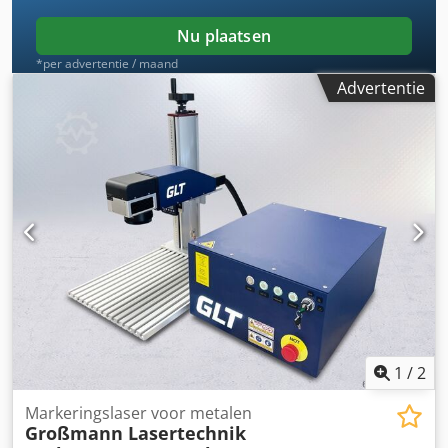
Nu plaatsen
*per advertentie / maand
Advertentie
1
/
2
Markeringslaser voor metalen
Großmann Lasertechnik