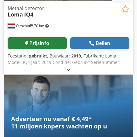
Metaal detector
Loma
IQ4
Oirschot
70 km
Prijsinfo
Bellen
Toestand:
gebruikt
, Bouwjaar:
2019
, Fabrikant: Loma
Model: IQ4 Jaar: 2019 Conditie: Gebruikt Serienummer:
Q4W35-20-47098D Voorraad nummer: 3404J Bandbreedte:
300 mm Doorgang: 350 x 130 mm (BxH) Perslucht: 6 - 8 Bar
Vermogen: 240VAC, 50Hz, 1Ph Dwodpoznmh Usfx Abaea
Afmetingen: 2000 x 1100 x 1500 mm Met pneumatische
uitwerp, licht- en geluidssignaal
Adverteer nu vanaf € 4,49
*
11 miljoen kopers
wachten op u