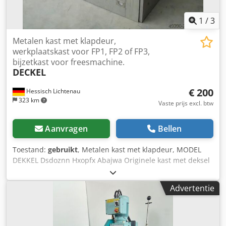
1
/
3
Metalen kast met klapdeur,
werkplaatskast voor FP1, FP2 of FP3,
bijzetkast voor freesmachine.
DECKEL
€ 200
Hessisch Lichtenau
323 km
Vaste prijs excl. btw
Aanvragen
Bellen
Toestand:
gebruikt
, Metalen kast met klapdeur, MODEL
DEKKEL Dsdoznn Hxopfx Abajwa Originele kast met deksel
voor accessoires Model DEKKEL FP1 / FP2 / FP3 met 2
uitschuifbare bodems zonder inhoud Lengte: 1000 mm
Advertentie
Breedte: 750 mm Hoogte: 960 mm