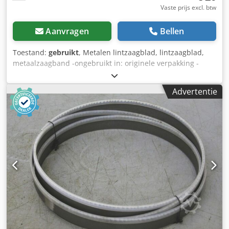
Vaste prijs excl. btw
Aanvragen
Bellen
Toestand:
gebruikt
, Metalen lintzaagblad, lintzaagblad,
metaalzaagband -ongebruikt in: originele verpakking -
Afmetingen: 2625 x 20 x 0,9 mm -vertanding: 6/10 ZpZ W -
Prijs: per stuk -Aantal: 7 stuks -Gewicht: 0,4 kg/stuk Dodjd
Advertentie
Ttrzspfx Abajwa