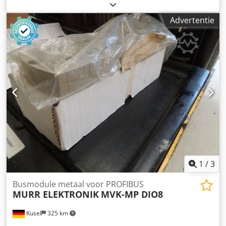
Sleepketting transport systemen ( 5 x) in uitstekende staat (
slecht enkle maanden gebruikt Dwjdpfx Abjyc Nfgeaja
Advertentie
1
/
3
Busmodule metaal voor PROFIBUS
MURR ELEKTRONIK
MVK-MP DIO8
Kusel
325 km