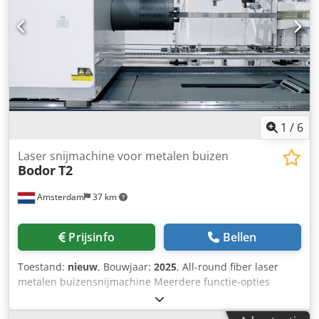
koelvloeistofvoorziening - benodigde ruimte ca. B 600 x H
1600 x D 750 mm - gewicht ca. 300 kg
1
/
6
Laser snijmachine voor metalen buizen
Bodor
T2
Amsterdam
37 km
Prijsinfo
Bellen
Toestand:
nieuw
, Bouwjaar:
2025
, All-round fiber laser
metalen buizensnijmachine Meerdere functie-opties
helpen de laser buizensnijmachine te gebruiken in tal van
buizensnijprocessen. Dankzij het slanke mondstuk kan de