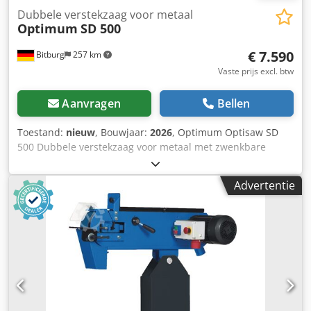
Dubbele verstekzaag voor metaal
Optimum
SD 500
€ 7.590
Bitburg
257 km
Vaste prijs excl. btw
Aanvragen
Bellen
Toestand:
nieuw
, Bouwjaar:
2026
, Optimum Optisaw SD
500 Dubbele verstekzaag voor metaal met zwenkbare
zaagbeugel Art. nr. 3292380 Lengte ca. 2122 mm
breedte/diepte ca. 1046 mm Hoogte ca. 1497 mm Gewicht
Advertentie
ca. 522 kg Elektrische gegevens Motoruitgang
koelvloeistofpomp 100 W Totaal aangesloten vermogen 3,8
kW Voedingsspanning 400 V Netfrequentie 50 Hz
Machinegegevens Zaagbandsnelheid(en) 35 / 70 m/min
Lengte zaagband 3770 mm Bandbreedte 34 mm Zaagband
dikte 1,1 mm Snijhoek 45 - -60 ° Aanvoer Hydraulisch via
neerlaatcilinder Manueel optillen van de zaagbeugel
Snijbereiken 0° rond (massief materiaal) 355 mm 0°
vierkant (massief materiaal) 280 mm 0° rechthoekige