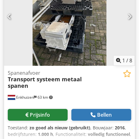
1
/
8
Spanenafvoer
Transport systeem metaal
spanen
Enkhuizen
63 km
Prijsinfo
Bellen
Toestand:
zo goed als nieuw (gebruikt)
, Bouwjaar:
2016
,
bedrijfsturen:
1.000 h
, Functionaliteit:
volledig functioneel
,