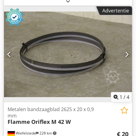
-Type: DKN 45 -Golf Dwsdeb Nkvgjpfx Abaea -
Buitendiameter: 32 mm -Binnen diameter: 10 mm -
Advertentie
Gewicht: 0.07 kg
1
/
4
Metalen bandzaagblad 2625 x 20 x 0,9
mm
Flamme
Oriflex M 42 W
€ 20
Wiefelstede
228 km