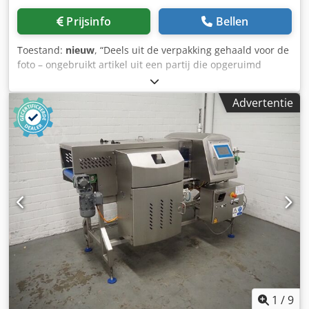
Prijsinfo
Bellen
Toestand:
nieuw
, “Deels uit de verpakking gehaald voor de
foto – ongebruikt artikel uit een partij die opgeruimd
wordt.” Dwjdpfxjzr Uchj Abaea Aantal: 2 beschikbaar
Busmodule MVK-MP DIO8 Metaal voor PROFIBUS 55274
Advertentie
MURR ELEKTRONIK
1
/
9