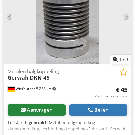
MACHINE VOOR UW TAAK SELECTEREN Bij ons bedrijf vindt
u een breed scala aan machines en componenten: Laser
metaalsnijmachine; Laser metaalmachine, fiber
metaallaser, fiber metaallaser graveur; CNC laser machine
voor metaal; Lasermachine voor hout; CNC laser machine;
Laser graveermachine; Laser graveerapparaat; Laser
snijmachine voor multiplex; Laser graveerapparaat; Laser
snijmachine voor metaal; CNC freesmachine; laser marker.
Lenzen; Koelers; Koelsysteem voor machine; Chiller S&A;
1
/
3
IPG laser, MAX fotonica, Raycus; Compressor; Roterend
apparaat; Spiegel voor lasermachine.
Metalen balgkoppeling
Gerwah
DKN 45
€ 45
Wiefelstede
228 km
Vaste prijs excl. btw
Aanvragen
Bellen
Toestand:
gebruikt
, Metalen balgkoppeling,
klauwkoppeling, verbindingskoppeling -Fabrikant: Gerwah