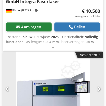
GmbH
Integra Faserlaser
€ 10.500
Rüthen
229 km
vraagprijs excl. btw
Aanvragen
Bellen
Toestand:
nieuw
, Bouwjaar:
2025
, Functionaliteit:
volledig
functioneel
, as-lengte:
1.064 mm
, laservermogen:
30 W
,
type koeling:
lucht
, totaalgewicht:
35 kg
, garantieduur:
12
maanden
, scanlengte:
220 mm
, scanbreedte:
220 mm
,
Advertentie
Integra Fiberlaser – Hoogprecisie markeerlaser voor
serieproductie & automatisering GLT – Grossmann
Lasertechnik GmbH Made in Germany • Geautomatiseerd •
Industrie 4.0 klaar De Integra fiberlaser is een volledig
geïntegreerd lasersysteem voor industriële serieproductie,
ontworpen voor hoge cyclustijden, precisie en
proceszekerheid. Dankzij de combinatie van
fiberlasertechnologie, geïntegreerde PLC en modulaire
machinearchitectuur is de Integra ideaal voor
productielijnen, speciaalmachines en geautomatiseerde