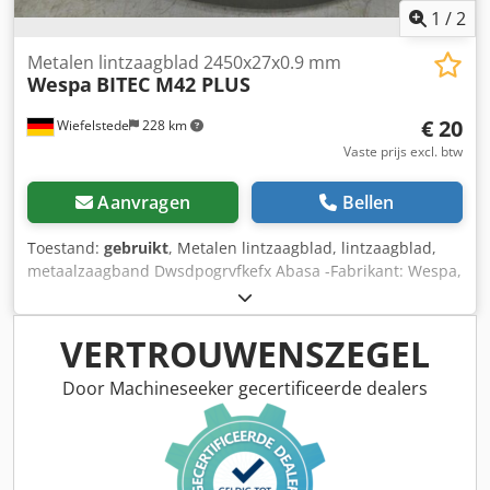
1
/
2
Metalen lintzaagblad 2450x27x0.9 mm
Wespa
BITEC M42 PLUS
€ 20
Wiefelstede
228 km
Vaste prijs excl. btw
Aanvragen
Bellen
Toestand:
gebruikt
, Metalen lintzaagblad, lintzaagblad,
metaalzaagband Dwsdpogrvfkefx Abasa -Fabrikant: Wespa,
metaalzaagband Bitec M42 Plus ongebruikt -Afmeting:
2450x27x0.90 mm 4/6 -Aantal: 7x bladen beschikbaar -
Prijs: per stuk -Gewicht: 0,5 kg/stuk
VERTROUWENSZEGEL
Door Machineseeker gecertificeerde dealers