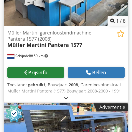
1
/
8
Müller Martini garenloosbindmachine
Pantera 1577 (2008)
Müller Martini
Pantera 1577
Schijndel
59 km
Prijsinfo
Bellen
Toestand:
gebruikt
, Bouwjaar:
2008
, Garenloosbindstraat
Müller Martini Pantera (1577) Bouwjaar: 2008-2000 - 1991
Bestaande uit Vergaarmachine Müller Martini 1571
Bouwjaar: 2000 Omschrijving: - Handoplegstation - Aantal
Advertentie
vergaarstations: 12 - ASAC automatische diktecontrole -
Exclusief pomp(en) - Opstelelement - Overgave naar de
binder Garenloosbindmachine Müller Martini Pantera
(1577) Bouwjaar: 2008 Omschrijving: - Kleurenmonitor met