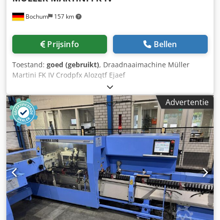
Bochum
157 km
Prijsinfo
Bellen
Toestand:
goed (gebruikt)
, Draadnaaimachine Müller
Martini FK IV Crodpfx Alozqtf Ejaef
Advertentie