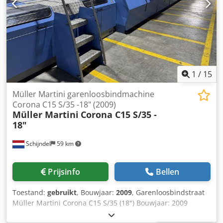
snelheid: 12.000/uur
1
/
15
Müller Martini garenloosbindmachine
Corona C15 S/35 -18" (2009)
Müller Martini
Corona C15 S/35 -
18"
Schijndel
59 km
Prijsinfo
Bellen
Toestand:
gebruikt
, Bouwjaar:
2009
, Garenloosbindstraat
Müller Martini Corona C15 S/35 (18") Bouwjaar: 2009
Bestaande uit Vergaarmachine Müller Martini 3681