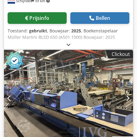
Schijndel
59 km
ontstaat. Breed scala aan formaten: Ontworpen voor de
meest voorkomende formaten en vouwtypes; het kan
handtekeningen verwerken met een lengte van: 120 tot
Prijsinfo
Bellen
425 mm en een breedte van 75 tot 320 mm, en een dikte
van vier pagina's tot 4 mm. Gebruiksvriendelijk:
Toestand:
gebruikt
, Bouwjaar:
2025
, Boekenstapelaar
Taakwisselingen kunnen snel en eenvoudig worden
Müller Martini BLSD 650 (A501.1000) Bouwjaar: 2025
uitgevoerd dankzij het display op het touchscreen met de
Omschrijving: - Compenserende boekenstapelaar - Draai-
beproefde taak- en instellingswizard van Muller Martini.
inrichting: 90 & 180 degrees - Rollenbaanuitvoer Crodeyr E
Uniforme pictogrammen maken het voor
Clickout
Dkspfx Alasf
machinebedieners gemakkelijker om een overzicht van de
hele machine te krijgen. Dankzij de snelle taakwisseltijden
is de Ventura MC 160 geschikt voor zowel korte oplagen als
industriële productie in drie ploegen. Specificaties:
Maximale handtekeninglengte: 425 mm Minimale
handtekeninglengte: 120 mm Maximale
handtekeningbreedte: 320 mm Minimale
handtekeningbreedte: 75 mm Maximale dikte: 4 mm Max.
snelheid: 9.600/uur