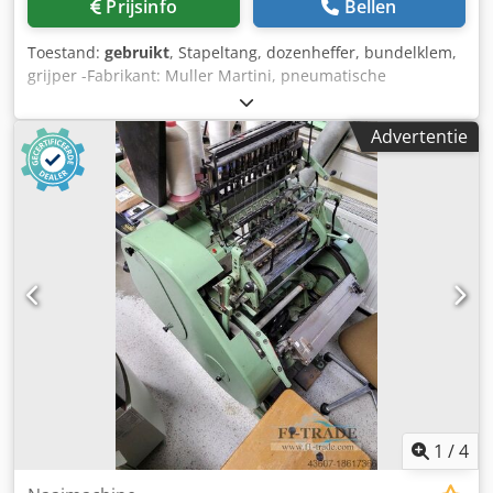
Prijsinfo
Bellen
Transportsysteem - Uitvoer voor incomplete producten
Driesnijder Müller Martini Zenith S (3672) Omschrijving: -
Toestand:
gebruikt
, Stapeltang, dozenheffer, bundelklem,
Kleurenmonitor met touchscreen - Halfautomatische
grijper -Fabrikant: Muller Martini, pneumatische
instelling - Invoer van rechts - Voorstapelmagazijn - Mes
stapeltang type 0277.0401 Crsdporz Szlofx Alaof -
voorinstelinrichting - Messensets, totaal: 2 - Verwisselbare
Draagvermogen: max. 250 kg -Klembereik: 850 tot 1350
snijtafels (standaard set): 4 - 17 Boekenstapelaar Csdpfx
Advertentie
mm -Aantal: 2x grijper beschikbaar -Prijs: per stuk -
Aoxdx Tnolaorf Müller Martini CB 16 (3631) Omschrijving: -
Vervoerafmetingen: 940/250/H530 mm -Eigen gewicht: 87
Compenserende boekenstapelaar - Uitvoer naar links en
kg/pc.
rechts
1
/
4