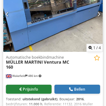
touchscreen Crjdpfx Aley R Ty Esasf - Handinleg - Aantal
klemmen: 12 - Frees- en opruwstation - Stofafzuiging - PUR
rugbelijming - Premelter voor PUR rugbelijming: MOD 30
POT (2007) - Hotmelt zijlijmwerk - Premelter voor
zijbelijmwerk: Nordson Durablue 4 - Gaasstation -
Trommelomslaginvoerapparaat - Rilinrichting -
Aanpersstation - Neerleginrichting
1
/
4
Automatische boekbindmachine
MÜLLER MARTINI
Ventura MC
160
Wakefield
486 km
Prijsinfo
Bellen
Toestand:
uitstekend (gebruikt)
, Bouwjaar:
2016
,
bedrijfsturen:
11.000 h
, Referentie: 11132. 2016 Muller