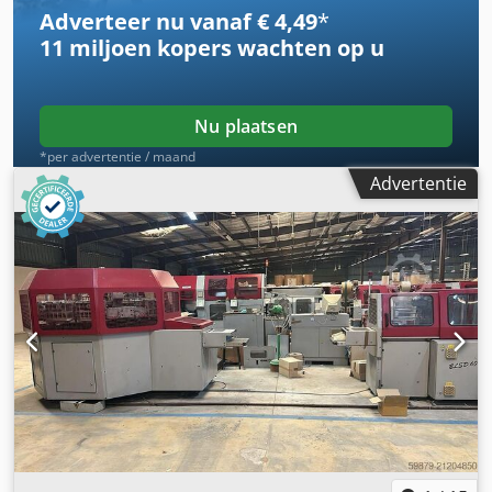
Messensets: 1 - Deelsnedeinrichting - Messensets: 1 Uitleg
Adverteer nu vanaf € 4,49
*
Müller Martini Perfetto (0450.0401) - Compenserende
11 miljoen kopers
wachten op u
stapelaar - Uitvoer naar links Beschrijving aangepast op 4-
4-2025
Nu plaatsen
*per advertentie / maand
Advertentie