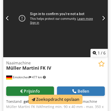
met uw bezoek - meer machines op voorraad Onmiddellijk
beschikbaar - Kan worden geïnspecteerd Op voorraad
Emskirchen / Neurenberg - Kan getest worden
1
/
6
Naaimachine
Müller Martini
FK IV
Emskirchen
477 km
Prijsinfo
Bellen
Zoekopdracht opslaan
Toestand:
gebruikt
, Draadnaaimachine - Naaimachine
Müller Martini FK IVAfmeting min. 90 x 40 mm - max. 350 x