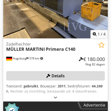
voor rollen van 45 kg), 1 kar voor het verplaatsen van de
invoerelementen (voor het omzetten tussen invoer van
stapels en platliggende stapels). Credpezqzbbofx Alaef
1
/
4
Zadelhechter
MÜLLER MARTINI
Primera C140
€ 180.000
Augsburg
578 km
Nog 82 dagen
Details
Toestand:
gebruikt
, Bouwjaar:
2011
, bedrijfsturen:
44.240
h
, Rechter zij-inrichting, bestaande uit: 8 steunframes,
waarvan 4 verlengd, 6 invoerapparaten (waarvan 4
stroominvoersystemen met verlengingen voor de
Advertentie
staafinrichting), 1 vouwinvoerinrichting, 1