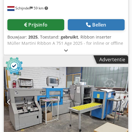
- Station voor het maken van vouwlijnen - Pomp - Klem- en
Schijndel
59 km
persstation - 2e klem- en persstation - Aflegapparaat -
Quako-kwaliteitscontrole, nieuw in 2013 Transportsysteem,
nieuw in 2013 - Noodafvoer Drie-messen-snijmachine
Prijsinfo
Bellen
Müller Martini Zenith S (3672) Beschrijving: - Semi-
automatische instelling - Linkshandige invoer -
Bouwjaar:
2025
, Toestand:
gebruikt
, Ribbon inserter
Voorstapelaar - Apparaat voor het instellen van de messen
Müller Martini Ribbon A 751 Age 2025 - for inline or offline
- Sets messen: 2 - Verwisselbare snijtafels (standaardset): 4
operation - State-of-the-art servo technology replaces
– 17 Boekenstapelaar Müller Martini CB 12 Beschrijving: -
mechanica! cams and drivetrains - fully automated with
Compensatiestapelaar - Afvoer naar links Optie, niet
Advertentie
amrys - operation via 1 HMI operating panel - runnig left to
inbegrepen in de prijs - Stroomvoeders - Müller Martin
right - can be integrated in the Diamant Commander
3605 boekenblokzaag met draaiban - Palletiseermachine
control console - operation trom the right Equipment: -
lnfeed element for the mounting of a timed belt trom left
or right - Vertical infeed channel - Timing of books with
light barrier - Splitting of the book block in two positions
via air jet - Ribbon inserting station standard for 1 or 2
ribbons - Ribbon positioning (pull-down) device for tight
insertion of the ribbon into the spine - Vertical delivery
channel with delivery to the left, horizontal delivery belt -
Surcharge for belt with rolling knife edge for gentle
transfer of sensitive products - Ribbon separation