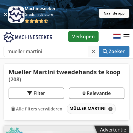
Machineseeker
Naar de app
Gratis in de store
Verkopen
Zoeken
Mueller Martini tweedehands te koop
(208)
Filter
Relevantie
MÜLLER MARTINI
Alle filters verwijderen
Advertentie