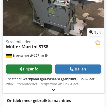
inhangstation Kneepinbrandmachine VBF / Muller Martini
EP 680 L Bouwjaar: 2000 Omschrijving: -
Boekvormingsstation - Uitleg - Uitleg naar rechts
Boekenstapelaar VBF / Muller Martini BLSD 600 D
Bouwjaar: 2001
1
/
1
Streamfeeder
Müller Martini
3738
Braunschweig
357 km
Prijsinfo
Bellen
Toestand:
werkplaatsgereviseerd (gebruikt)
, Bouwjaar:
2002
, Streamfeeder Credpfewm Ah Dex Alaef
Ontdek meer gebruikte machines