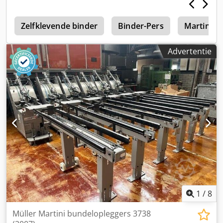
r
Zelfklevende binder
Binder-Pers
Martini
Advertentie
1
/
8
Müller Martini bundelopleggers 3738