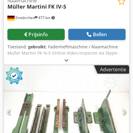
Naaimachine
Müller Martini
FK IV-S
Emskirchen
477 km
Prijsinfo
Bellen
Toestand:
gebruikt
, Fadenheftmaschine / Naaimachine
Muller Martini FK IV-S Online-Video-Inspectie via Skype-
Video Wij verheugen ons op uw bezoek - meer machines
op voorraad Onmiddellijk beschikbaar - Kan geïnspecteerd
Advertentie
worden Crjdpjv Ega Aofx Alasf Op voorraad Emskirchen /
Neurenberg - Kan getest worden