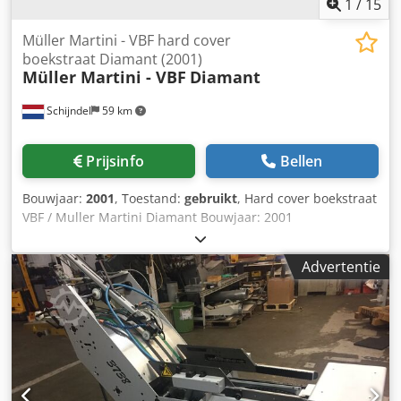
1
/
15
Müller Martini - VBF hard cover
boekstraat Diamant (2001)
Müller Martini - VBF
Diamant
Schijndel
59 km
Prijsinfo
Bellen
Bouwjaar:
2001
, Toestand:
gebruikt
, Hard cover boekstraat
VBF / Muller Martini Diamant Bouwjaar: 2001
Omschrijving: - Halfautomatische instelling - Boek-
meettafel - Stand-alone voorverwarmingsapparaat: IR -
Advertentie
Invoerband - Sterinvoer - Rondzet- en aanpersstation -
Lijmwerk - Gaasstation - Leesbandaanzuiginrichting -
Lijmwerk - Kapitaalbandstation - Aanpersstation -
Inhangstation - Bandeninvoerapparaat Csdpfxsyid Nwj
Alasrf - Bandenvoorstapelband - Bandenbuiginrichting -
Bandenvormingsstation - Koudlijm circulatiepomp -
Hotmelt nozzle belijming voor rugbelijming in het