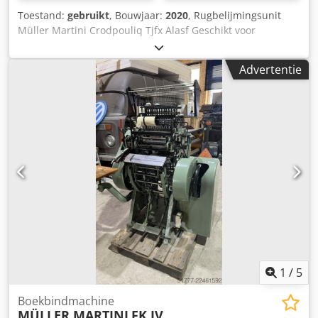
Toestand:
gebruikt
, Bouwjaar:
2020
, Rugbelijmingsunit
Müller Martini Crodpouliq Tjfx Alasf Geschikt voor
koppeling aan Müller Martini Vareo
Advertentie
1
/
5
Boekbindmachine
MÜLLER MARTINI
FK IV