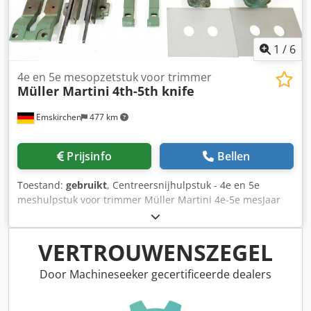
1
/
6
4e en 5e mesopzetstuk voor trimmer
Müller Martini
4th-5th knife
Emskirchen
477 km
Prijsinfo
Bellen
Toestand:
gebruikt
, Centreersnijhulpstuk - 4e en 5e
meshulpstuk voor trimmer Müller Martini 4e-5e mesJaar
1999 - Serienr. DSS 2609 Online-Video-Inspectie via Skype-
Video Wij verheugen ons op uw bezoek - meer machines
op voorraad Codpfxorgbzhj Alasrf Onmiddellijk
VERTROUWENSZEGEL
beschikbaar - Kan geïnspecteerd worden Op voorraad
Emskirchen / Neurenberg - Kan getest worden
Door Machineseeker gecertificeerde dealers