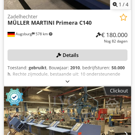
1
/
4
Zadelhechter
MÜLLER MARTINI
Primera C140
€ 180.000
Augsburg
578 km
Nog 82 dagen
Details
Toestand:
gebruikt
, Bouwjaar:
2010
, bedrijfsturen:
50.000
h
, Rechte zijmodule, bestaande uit: 10 ondersteunende
elementen, waarvan 4 verlengd, 6 invoerelementen
(waarvan 4 met een ‘streamfeeder’ en verlengingen voor de
Clickout
stangeninvoer), 1 vouwinvoerelement, 1 lijm-
invoerelement, 1 nietstation met controle op de eerste en
laatste vel en op de nietjes, 1 trimmer met snijcontrole
(SEMKO), zijdelingse diktecontrole, schuine
boogcontrole/overhangcontrole, optische boogcontrole
(ASIR, inclusief barcode), 1 omdraaiband, 1 adresseertafel,
1 kruisligger (Robusto), 4 afwikkelsystemen (EASYDRUM,