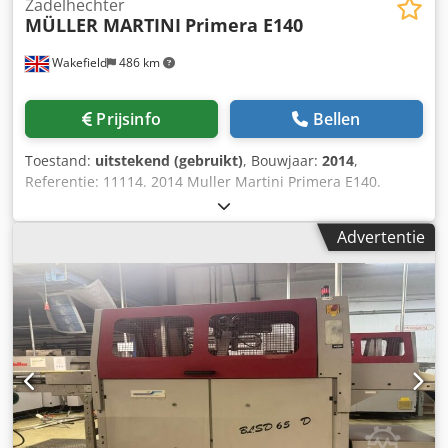
Zadelhechter
MÜLLER MARTINI
Primera E140
Wakefield
486 km
Prijsinfo
Bellen
Toestand:
uitstekend (gebruikt)
, Bouwjaar:
2014
,
Referentie: 11114. 2014 Muller Martini Primera E140.
Nieuwste uitvoering, topmodel, M.M. nietmachine met
korte omsteltijden en een breed formaatbereik. Het 'E'-
Advertentie
model is voorzien van een volledige 'AMRYS' (automatisch
instelsysteem). De invoerapparaten, nietmachine,
snijmachine en stapelaar worden snel en automatisch
ingesteld op het gewenste boekformaat. Bestaat uit: 7
stations met kettingtransport op universele basis 6 x 3738
invoerapparaten 6 x 0379 invoerapparaten met
bovenaanvoer en ASIR III-camera's 0507 Invoerapparaat
voor omslagen met bewegings-/kopieerregeling Semko &
Ellex-besturing Primera E140 nietmachine Crjdpfx Aljzn
Hqioasf 2 standaard nietkoppen HK75 2 nietkoppen met