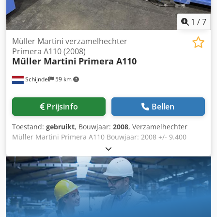
1
/
7
Müller Martini verzamelhechter
Primera A110 (2008)
Müller Martini
Primera A110
Schijndel
59 km
Prijsinfo
Bellen
Toestand:
gebruikt
, Bouwjaar:
2008
, Verzamelhechter
Müller Martini Primera A110 Bouwjaar: 2008 +/- 9.400
productie-uren Bediening / controle - Kleurenmonitor met
touchscreen Oplegapparaten - Horizontaal
katernoplegapparaten: 6 x 1555 - Vouwomslagapparaat:
1529 - Pomp(en) Hechtunit Codpsx Dkk Eefx Alaerf Müller
Martini 0380.0452 - Scheve vellencontrole - Dikte controle -
Hechtkoppen: 2x HK75 - Uitleg naar links - Uitleg voor
incomplete producten Trimmer Müller Martini 0449.0430 -