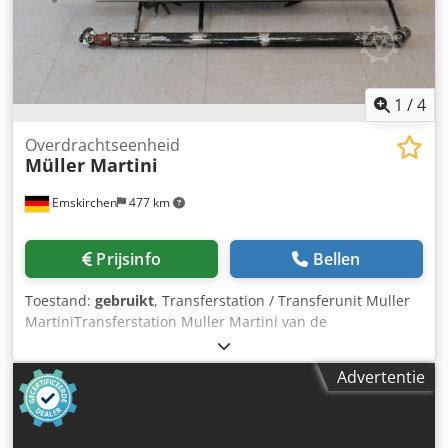
1
/
4
Overdrachtseenheid
Müller Martini
Emskirchen
477 km
Prijsinfo
Bellen
Toestand:
gebruikt
, Transferstation / Transferunit Muller
MartiniTransferstation Muller Martini van de
verzamelmachine naar de perfecte binder Van de ZTM MM
Z1 / MM 201 naar de perfecte binder Pony 246 - 3020
Advertentie
Transferstation Müller Martini van verzamelmachine naar
perfect binder Cjdpfx Alsh Ayfajaerf Van de Gatherer MM
Z1 / MM 201 naar Perfect Binder Pony 246 - 3020 Online-
Video-Inspectie via Skype-Video We zouden erg blij zijn