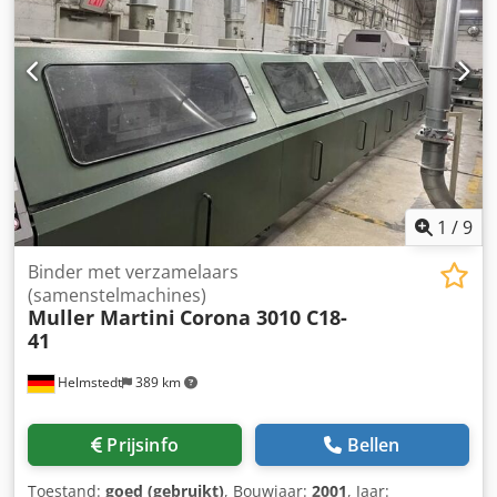
Operationele prestaties: mechanische capaciteit: tot 3.900
cycli per uur (of ongeveer 65 cycli per minuut). Invoer en
rotatie: voorzien van een ingebouwd draaimechanisme dat
de stapels voorzichtig kan draaien. Crsdpfjzphl Rsx Alasf
1
/
9
Binder met verzamelaars
(samenstelmachines)
Muller Martini
Corona 3010 C18-
41
Helmstedt
389 km
Prijsinfo
Bellen
Toestand:
goed (gebruikt)
, Bouwjaar:
2001
, Jaar: