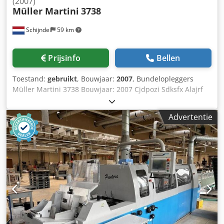
(2007)
Müller Martini
3738
Schijndel
59 km
Prijsinfo
Bellen
Toestand:
gebruikt
, Bouwjaar:
2007
, Bundelopleggers
Müller Martini 3738 Bouwjaar: 2007 Cjdpozi Sdksfx Alajrf
Omschrijving: - Bundelopleggers: 6 x
Advertentie