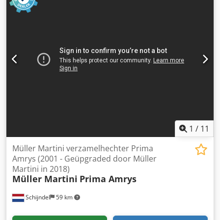
verpakkingslijmachine, 1 hechtstation met eerste
kwaliteitscontrole en nietcontrole, 1 trimmer met
snijkwaliteitscontrole SEMKO, zijdelingse diktecontrole,
schuine randcontrole/overhangcontrole, optische
vellencontrole ASIR (ook barcode), 1 keerband, 1
adresseertafel, 1 kruislegger Robusto, 4 afwikkelapparaten
EASYDRUM (rollen van 45 kg), 1 kar voor het verplaatsen
van de invoerapparaten (invoer/vlakstapelinvoerinrichting),
1 kar voor het verplaatsen van de verpakkingslijmachine.
Crjdpezqzbhsfx Alasf
1
/
11
Müller Martini verzamelhechter Prima
Amrys (2001 - Geüpgraded door Müller
Martini in 2018)
Müller Martini
Prima Amrys
Schijndel
59 km