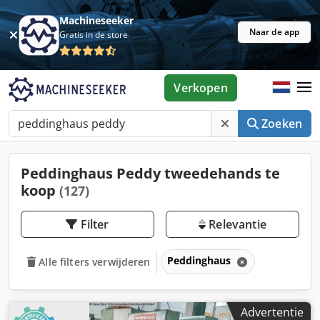
Machineseeker
Naar de app
Gratis in de store
Verkopen
Zoeken
Peddinghaus Peddy tweedehands te
koop
(127)
Filter
Relevantie
Peddinghaus
Alle filters verwijderen
Advertentie