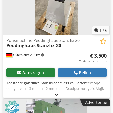
1
/
6
Ponsmachine Peddinghaus Stanzfix 20
Peddinghaus
Stanzfix 20
€ 3.500
Gütersloh
214 km
Vaste prijs excl. btw
Aanvragen
Bellen
Toestand:
gebruikt
, Stanskracht: 200 kN Perforeert bijv.
een gat van 13 mm in 12 mm staal Dcodpsrmudgefx Aiqjk
Zoeker via handwiel Assortiment aan gereedschappen is
inbegrepen in de prijs
Advertentie