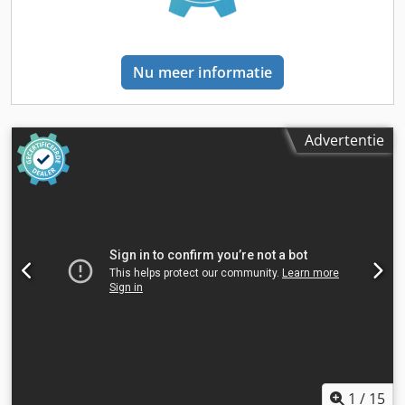
Nu meer informatie
Advertentie
1
/
15