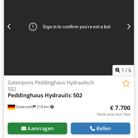
1
/
6
Gatenpons Peddinghaus Hydraulisch
502
Peddinghaus
Hydraulic 502
€ 7.700
Gütersloh
214 km
Vaste prijs excl. btw
Aanvragen
Bellen