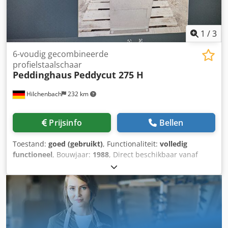
1
/
3
6-voudig gecombineerde
profielstaalschaar
Peddinghaus
Peddycut 275 H
Hilchenbach
232 km
Prijsinfo
Bellen
Toestand:
goed (gebruikt)
, Functionaliteit:
volledig
functioneel
, Bouwjaar:
1988
, Direct beschikbaar vanaf
locatie: Profielstaalschaar Peddinghaus Type Peddycut 275
Bouwjaar: 1987 Drukvermogen: 27 ton Tafel: 400 x 250 mm
Uitlading: 90 mm Capaciteit: 10 mm Aandrijving: 1,5 kW
Slagen/min: 15 Vlakstaal: 50 x 15 mm Dcedpfx Aozkg
Rneiqok Hoekstaal: 65 x 6 mm Rondstaal: 28 mm
Vierkantstaal: 25 mm Meslengte: 175 mm Pons-slag: 24