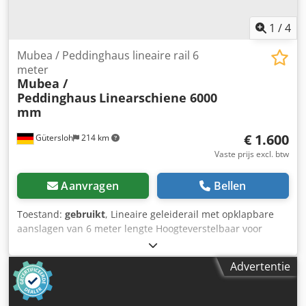
1
/
4
Mubea / Peddinghaus lineaire rail 6
meter
Mubea /
Peddinghaus
Linearschiene 6000
mm
€ 1.600
Gütersloh
214 km
Vaste prijs excl. btw
Aanvragen
Bellen
Toestand:
gebruikt
, Lineaire geleiderail met opklapbare
aanslagen van 6 meter lengte Hoogteverstelbaar voor
montage aan ponsmachines Dcsdpfx Aijvcmrgeqsk
Advertentie