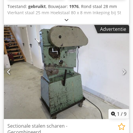
Toestand:
gebruikt
, Bouwjaar:
1976
, Rond staal 28 mm
Vierkant staal 25 mm Hoekstaal 80 x 8 mm Inkeping bij St
40 max. 7 mm Snijkracht van de verticale schaar 350 kN
Ponskracht 190 kN Dcsdpjwm Rmnjfx Aiqsk Blikschaar: vlak
Advertentie
materiaal 100 x 11 mm Blikschaar: meslengte ca. 175 mm
Totaal benodigd vermogen 1,5 kW Gewicht van de machine
ca. 0,5 ton Machineafmetingen L x B x H 1,0 x 0,5 x 1,5 m
1
/
9
Sectionale stalen scharen -
Gecombineerd