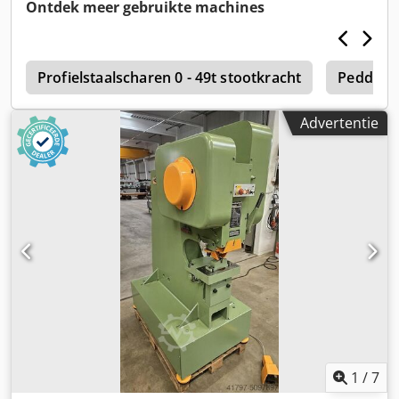
gereedschappen is inbegrepen in de prijs
Ontdek meer gebruikte machines
e
Profielstaalscharen 0 - 49t stootkracht
Pedding
Advertentie
1
/
7