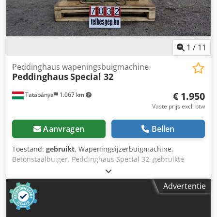
1
/
11
Peddinghaus wapeningsbuigmachine
Peddinghaus
Special 32
€ 1.950
Tatabánya
1.067 km
Vaste prijs excl. btw
Aanvragen
Bellen
Toestand:
gebruikt
, Wapeningsijzerbuigmachine,
Betonstaalbuiger, Peddinghaus Special 32, gebruikte
machine Fabrikant: Peddinghaus Type: Special 32 Totale
afmetingen: Breedte: 660 mm Diepte: 850 mm Hoogte: 830
Advertentie
mm Gewicht: 325 kg Elektrische gegevens: 400 V; 7 A
Dcodpfx Aoy R A Nioiqek Buigcapaciteit: max. Ø 32 mm
(enkele staaf) Buigsnelheid: ca. 10 tpm Vermogen motor: