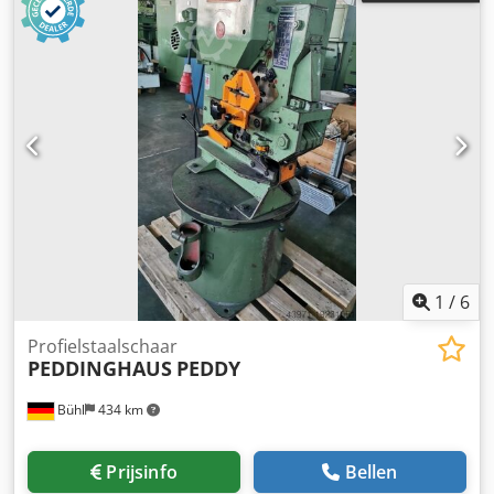
1
/
6
Profielstaalschaar
PEDDINGHAUS
PEDDY
Bühl
434 km
Prijsinfo
Bellen