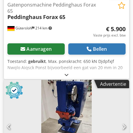
Gatenponsmachine Peddinghaus Forax
65
Peddinghaus
Forax 65
€ 5.900
Gütersloh
214 km
Vaste prijs excl. btw
Aanvragen
Bellen
Toestand:
gebruikt
, Max. ponskracht: 650 kN Djdpfxjf
Nwqlo Aiqsck Ponst bijvoorbeeld een gat van 20 mm in 20
mm staal. Verdere specificaties zie typeplaatje of op
aanvraag. Inclusief assortiment aan ponsen en matrijzen.
Advertentie
Zeer goede staat.