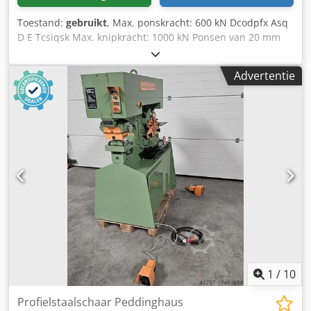
Toestand:
gebruikt
, Max. ponskracht: 600 kN Dcodpfx Asq
D E Tcsiqsk Max. knipkracht: 1000 kN Ponsen van 20 mm
gaten in 19 mm staal Knipt met vlakstaalschaar op 500 mm
tot materiaal­dikte van 12 mm staal Verdere technische
Advertentie
gegevens op aanvraag Met een assortiment stempels en
matrijzen naar wens Zeer goede staat
1
/
10
Profielstaalschaar Peddinghaus