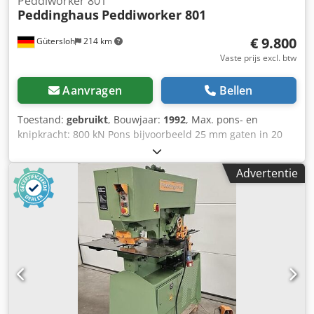
Peddiworker 801
Peddinghaus
Peddiworker 801
€ 9.800
Gütersloh
214 km
Vaste prijs excl. btw
Aanvragen
Bellen
Toestand:
gebruikt
, Bouwjaar:
1992
, Max. pons- en
knipkracht: 800 kN Pons bijvoorbeeld 25 mm gaten in 20
mm staal Dodpfxswak Hne Aiqock Knipt met de
vlakstaalschaar tot 350 mm breedte en 15 mm dik staal
Advertentie
Nadere technische gegevens op aanvraag Met een
assortiment stempels en matrijzen naar wens Zeer goede
staat