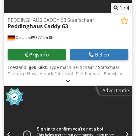
1
/
4
PEDDINGHAUS CADDY 63 Staafschaar
Peddinghaus
Caddy 63
Duitsland
372 km
Prijsinfo
Bellen
Toestand:
gebruikt
, Type machine: Schaar / Stafschaar
Dsdpfjzp Nuyjx Aiqock Fabrikant: Peddinghaus Bouwjaar:
2001 – Gereviseerd in 2011 door Schubert Besturing:
Siemens S7-300 PLC met een 8" MP277 touchscreen
Advertentie
Schaarkracht: 2000 kN Aantal slagen per minuut: 48 Max.
diameter: 63 mm Automatische lengte-instelling
Aangedreven materiaaltransportband – 7 m lang
Hoofdaandrijving: 30 kW Totaalgewicht: ca. 9 ton Inclusief
een uitgebreide collectie messen