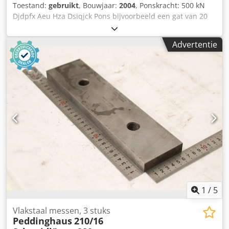
Toestand:
gebruikt
, Bouwjaar:
2004
, Ponskracht: 500 kN
Djdpfx Aeu Hza Dsiqjck Pons bijvoorbeeld een gat van 20
mm in 18 mm staal Slagbediening via voetschakelaar
Assortiment gereedschappen inbegrepen in de prijs
Advertentie
Gewicht: 1400 kg
1
/
5
Vlakstaal messen, 3 stuks
Peddinghaus
210/16