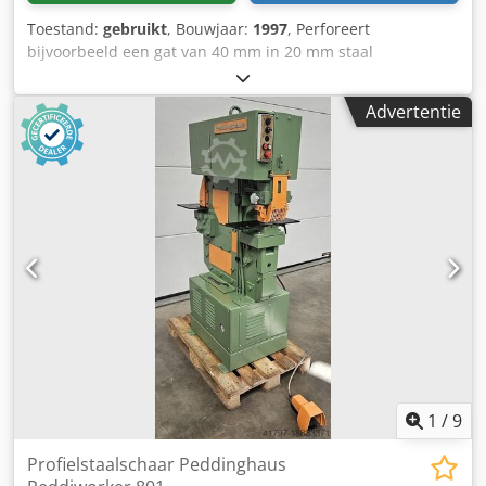
Toestand:
gebruikt
, Bouwjaar:
1997
, Perforeert
bijvoorbeeld een gat van 40 mm in 20 mm staal
Slagbediening via voetschakelaar Inclusief zoekvizier voor
aankerven en uitlijnen Dcodpfx Asizuhpjiqok Assortiment
Advertentie
aan gereedschap inbegrepen in de prijs Stanskracht: 1000
kN Gewicht: 2400 kg
1
/
9
Profielstaalschaar Peddinghaus