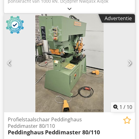
ponskracht van 1000 kN. Dcjdpfef Nwqasx Aiqok
Gereedschapshouder voor stempels tot 90 mm kan op
aanvraag gemonteerd worden. Een groot assortiment
Advertentie
stempels en matrijzen is inbegrepen bij de levering.
1
/
10
Profielstaalschaar Peddinghaus
Peddimaster 80/110
Peddinghaus
Peddimaster 80/110