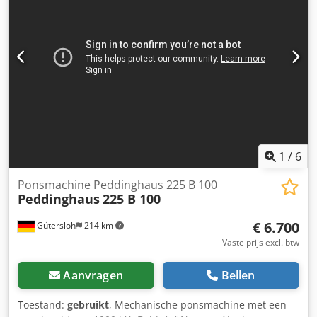
2,2 kW Besturingssysteem: Automatische buighoek-
instelling, voetpedaalstart
1
/
6
Ponsmachine Peddinghaus 225 B 100
Peddinghaus
225 B 100
€ 6.700
Gütersloh
214 km
Vaste prijs excl. btw
Aanvragen
Bellen
Toestand:
gebruikt
, Mechanische ponsmachine met een