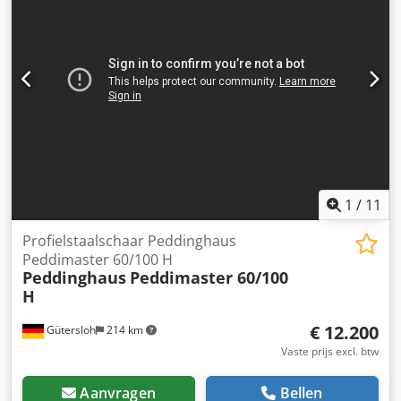
Wordt geleverd met een assortiment stempels en
matrijzen naar wens Gewicht: ca. 2.000 kg
1
/
11
Profielstaalschaar Peddinghaus
Peddimaster 60/100 H
Peddinghaus
Peddimaster 60/100
H
€ 12.200
Gütersloh
214 km
Vaste prijs excl. btw
Aanvragen
Bellen