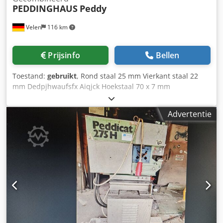
PEDDINGHAUS
Peddy
Velen
116 km
Prijsinfo
Bellen
Toestand:
gebruikt
, Rond staal 25 mm Vierkant staal 22
mm Dedpjhwaufsfx Aiqjck Hoekstaal 70 x 7 mm
Snijcapaciteit 100 x 10 mm Plaatdikte 10 mm Totaal
benodigd vermogen 1,3 kW Gewicht machine ca. 0,6 t
Advertentie
Benodigde ruimte ca. 1.1 x 0.65 x 1.5 m