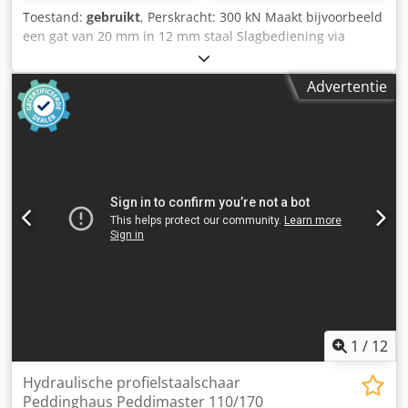
Toestand:
gebruikt
, Perskracht: 300 kN Maakt bijvoorbeeld
een gat van 20 mm in 12 mm staal Slagbediening via
voetschakelaar Opvoertafel met aanslagen Dcodpfsy
Epkgjx Aiqok Set gereedschappen is bij de prijs
Advertentie
inbegrepen
1
/
12
Hydraulische profielstaalschaar
Peddinghaus Peddimaster 110/170