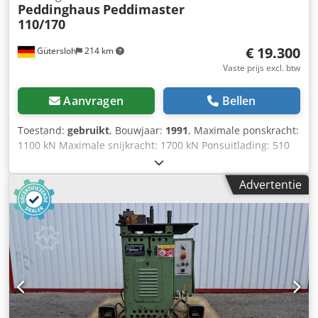
Peddinghaus
Peddimaster
110/170
€ 19.300
Gütersloh
214 km
Vaste prijs excl. btw
Aanvragen
Bellen
Toestand:
gebruikt
, Bouwjaar:
1991
, Maximale ponskracht:
1100 kN Maximale snijkracht: 1700 kN Ponsuitlading: 510
mm Pons 31 mm in 25 mm platstaal: 500 x 22 mm
Hydraulische neerhouder voor het platstaalmes Vierkante
Advertentie
uitsnijder Gewicht: ca. 5000 kg Dedpfxef Nwn Us Aiqock
Zeer goede staat