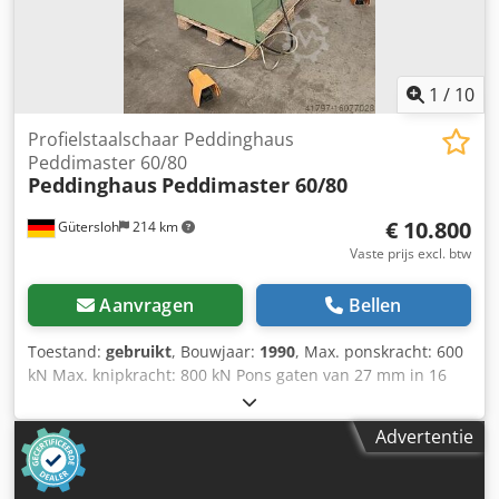
1
/
10
Profielstaalschaar Peddinghaus
Peddimaster 60/80
Peddinghaus
Peddimaster 60/80
€ 10.800
Gütersloh
214 km
Vaste prijs excl. btw
Aanvragen
Bellen
Toestand:
gebruikt
, Bouwjaar:
1990
, Max. ponskracht: 600
kN Max. knipkracht: 800 kN Pons gaten van 27 mm in 16
mm staal Dcedpfx Aijtmyifjqok Knipt met de
platstaalschaar tot 400 mm lengte en 16 mm
Advertentie
materiaalsterkte Hydraulische klemming bij
platstaalschaar Grote oplegtafel aan de ponszijde met
aanslagen Verdere technische gegevens op aanvraag