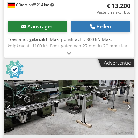
€ 13.200
Gütersloh
214 km
Vaste prijs excl. btw
Aanvragen
Bellen
Toestand:
gebruikt
, Max. ponskracht: 800 kN Max.
knipkracht: 1100 kN Pons gaten van 27 mm in 20 mm staal
Knipt met de vlakstaalschaar tot 500 mm lengte en
materiaal­dikte van 18 mm staal Verdere technische
Advertentie
gegevens op aanvraag Dedpfx Aisxf E U Ujqjck Wordt
geleverd met een assortiment stempels en matrijzen naar
wens