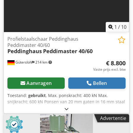
1
/
10
Profielstaalschaar Peddinghaus
Peddimaster 40/60
Peddinghaus
Peddimaster 40/60
€ 8.800
Gütersloh
214 km
Vaste prijs excl. btw
Aanvragen
Bellen
Toestand:
gebruikt
, Max. ponskracht: 400 kN Max.
snijkracht: 600 kN Ponsen van 20 mm gaten in 16 mm staal
Knipt op de vlakstaalschaar tot 300 mm bij een
materiaaldikte van 12 mm staal Dcjdpfx Aoy Tldnsiqek
Advertentie
Verdere technische gegevens op aanvraag Met een
assortiment stempels en matrijzen naar wens Gewicht: ca.
1.500 kg