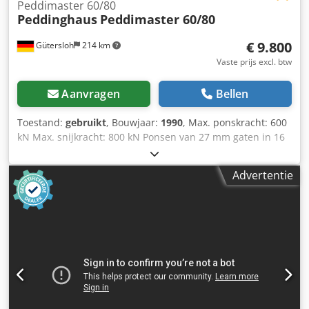
Peddimaster 60/80
Peddinghaus
Peddimaster 60/80
€ 9.800
Gütersloh
214 km
Vaste prijs excl. btw
Aanvragen
Bellen
Toestand:
gebruikt
, Bouwjaar:
1990
, Max. ponskracht: 600
kN Max. snijkracht: 800 kN Ponsen van 27 mm gaten in 16
mm staal Snijden met de vlakstaalschaar tot 400 mm
lengte en 16 mm materiaaldikte staal Hydraulische
Advertentie
niederhouder bij de vlakstaalschaar Verdere technische
gegevens op aanvraag Met een assortiment stempels en
matrijzen naar wens Gewicht: ca. 2.000 kg Dsdpsm T
Amuefx Aiqsck Zeer goede staat