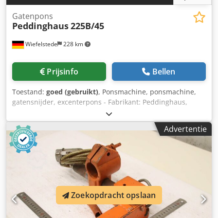
Gatenpons
Peddinghaus
225B/45
Wiefelstede
228 km
Prijsinfo
Bellen
Toestand:
goed (gebruikt)
, Ponsmachine, ponsmachine,
gatensnijder, excenterpons - Fabrikant: Peddinghaus,
gatensnijder - Type: 225B/45 - Perskracht: 45 ton -
Ponscapaciteit: zie foto typeplaatje - Uitlading: 360 mm
Advertentie
Dodok D Nt Djpfx Aiqeck - Toebehoren: incl.
ponsgereedschap en 2e tafel zie foto's - Afmetingen:
1540/700/H1510 mm - Gewicht: 1410 kg
Zoekopdracht opslaan