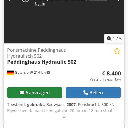
1
/
5
Ponsmachine Peddinghaus
Hydraulisch 502
Peddinghaus
Hydraulic 502
€ 8.400
Gütersloh
214 km
Vaste prijs excl. btw
Aanvragen
Bellen
Toestand:
gebruikt
, Bouwjaar:
2007
, Ponskracht: 500 kN
Bijvoorbeeld, maakt een gat van 20 mm in 18 mm staal
Grote WBL oplegtafel met aanslagnokken Slagbediening via
voetschakelaar Dcodpfxey Uybwo Aiqsk Assortiment