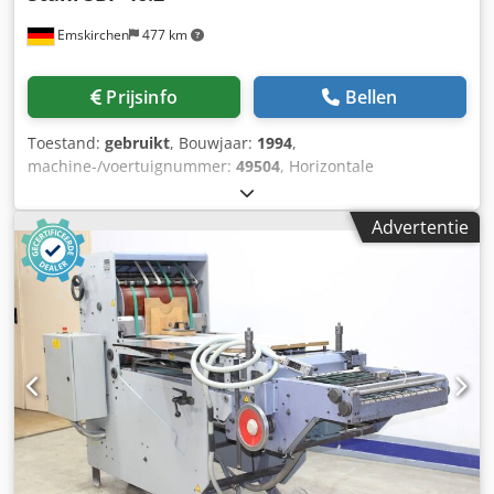
Emskirchen
477 km
Prijsinfo
Bellen
Toestand:
gebruikt
, Bouwjaar:
1994
,
machine-/voertuignummer:
49504
, Horizontale
stapellevering met persen - Merken Stahl SBP 46.2Jaar
1994 - Serienr. 49504/94-218513 Online-Video-Inspectie via
Advertentie
Skype-Video Wij verheugen ons op uw bezoek - meer
machines op voorraad Onmiddellijk beschikbaar - Kan
geïnspecteerd worden Crodpfx Ansh Ax S Djksf Op
voorraad Emskirchen / Neurenberg - Kan getest worden