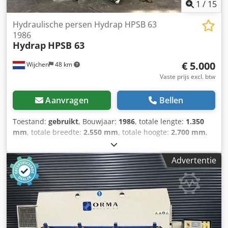
1
/
15
Hydraulische persen Hydrap HPSB 63
1986
Hydrap
HPSB 63
€ 5.000
Wijchen
48 km
Vaste prijs excl. btw
Aanvragen
Bellen
Toestand:
gebruikt
, Bouwjaar:
1986
, totale lengte:
1.350
mm
, totale breedte:
2.550 mm
, totale hoogte:
2.700 mm
,
Ledig gewicht: 7.000 kg Cedpfjx Ad Hksx Ankjrf - Bouwjaar:
1986 - Documentatie aanwezig: Nee - CE certificaat
Advertentie
aanwezig: Nee - Serienummer: 5499 - Aansturing:
Conventioneel - Model pers: C-Frame pers - Vermogen
[ton]: 63 - Max. slag [mm]: 200 - Tafellengte [mm]: 630 -
Tafelbreedte [mm]: 525 - Ramlengte [mm]: 1100 -
Motorvermogen: 20.0kW - Transportafmetingen: 1350mm x
2550mm x 2700mm (l x b x h) - Transportgewicht [kg]: