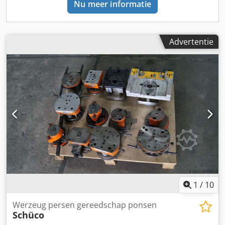
Nu meer informatie
Advertentie
1
/
10
Werzeug persen gereedschap ponsen
Schüco