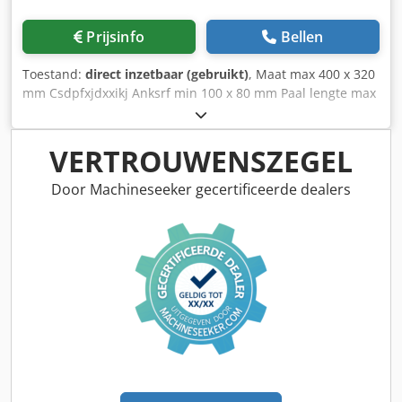
Prijsinfo
Bellen
Toestand:
direct inzetbaar (gebruikt)
, Maat max 400 x 320
mm Csdpfxjdxxikj Anksrf min 100 x 80 mm Paal lengte max
800 mm Snelheid max 3-13 m/min toevoer hoogte
verstelbaar 400-950 mm Levering hoogte 950 mm
VERTROUWENSZEGEL
Door Machineseeker gecertificeerde dealers