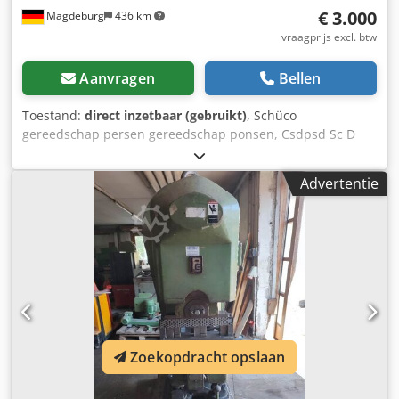
€ 3.000
Magdeburg
436 km
vraagprijs excl. btw
Aanvragen
Bellen
Toestand:
direct inzetbaar (gebruikt)
, Schüco
gereedschap persen gereedschap ponsen, Csdpsd Sc D
Ssfx Anksrf Artikelnr. 293900, 290146-02, 299259, 290146,
293338, 293902, 296198, 299905, 296168, 293901, 280162,
Advertentie
296548, 293354, 287568, 290146-02, 296170, 296159,
297755, 293807, 296199, 299372, 293899, 282028-04,
283072-02, 280222-05 en 5pc. Zonder nummer
Zoekopdracht opslaan