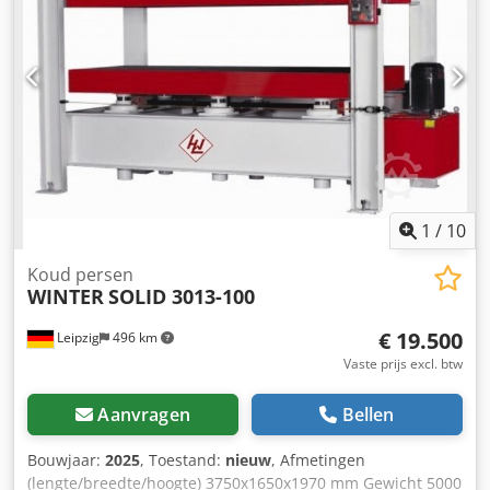
hydraulische cilinders Ø 70 mm - Hydraulische pomp 1,5
kW - Manometer met instelwaarde- en actuele waarde-
indicator - Precieze tandheugelgeleiding voor synchrone
beweging van de druktafel - Veiligheidskoord, CE Credpfx
Aov A Hmdenkef - Afmetingen 4500 x 1500 x 2000 mm -
Gewicht 6500 kg
1
/
10
Koud persen
WINTER
SOLID 3013-100
€ 19.500
Leipzig
496 km
Vaste prijs excl. btw
Aanvragen
Bellen
Bouwjaar:
2025
, Toestand:
nieuw
, Afmetingen
(lengte/breedte/hoogte) 3750x1650x1970 mm Gewicht 5000