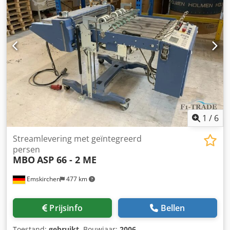
worden geïnspecteerd Crodpfxorgbz Ej Ankof Op voorraad
Emskirchen / Neurenberg - Kan getest worden
1
/
6
Streamlevering met geïntegreerd
persen
MBO
ASP 66 - 2 ME
Emskirchen
477 km
Prijsinfo
Bellen
Toestand:
gebruikt
, Bouwjaar:
2006
,