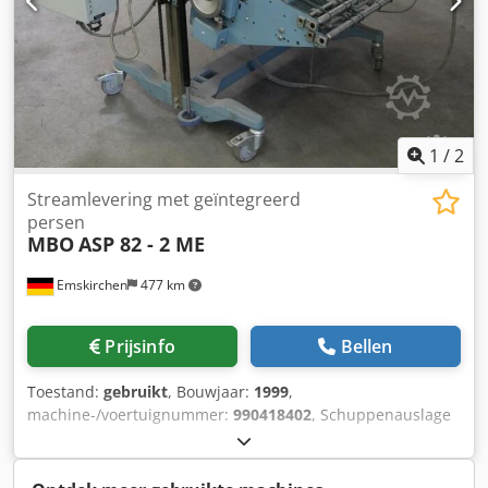
1
/
2
Streamlevering met geïntegreerd
persen
MBO
ASP 82 - 2 ME
Emskirchen
477 km
Prijsinfo
Bellen
Toestand:
gebruikt
, Bouwjaar:
1999
,
machine-/voertuignummer:
990418402
, Schuppenauslage
mit integrierter Presse / Stroomlevering met geïntegreerd
persen MBO ASP 82 - 2 MEBaujahr / Jaar 1999 - Serienr.
990418402 Werkbreedte max. 820 mm Geschwindigkeit /