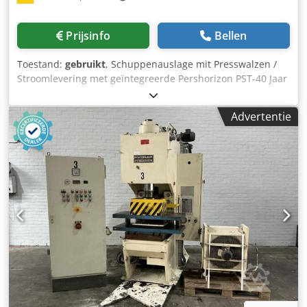
Prijsinfo
Bellen
Toestand:
gebruikt
, Schuppenauslage mit Presswalzen /
Stroomlevering met geïntegreerde Pershorizon PST-40 Jaar
2006 - Serienummer 028008 Crjdpfx Anevkkhnsksf Formaat
/ Afmetingen min. 60 x 64mm - max. 440 x 310mm Hoogte
Advertentie
280 - 1000 mm mit Markingeinrichtung / met
markeerapparaat Leistung / Snelheid 50-230m/min Online
video-inspectie via WhatsApp - MS Zoom - Telegram Op
voorraad Emskirchen/Neurenberg - Direct leverbaar - Kan
getest worden