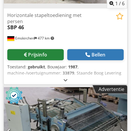
1
/
6
Horizontale stapeltoediening met
persen
SBP
46
Emskirchen
477 km
Prijsinfo
Bellen
Toestand:
gebruikt
, Bouwjaar:
1987
,
machine-/voertuignummer:
33879
, Staande Boog Levering
- Horizontale Stapel Levering met Persstaal SBP 46Jaar
1987 - Serie-Nr. 33879/87-134584 Codpfxsh Aygfo Ankorf
Advertentie
Online-Video-Inspectie via Skype-Video We zijn erg blij met
uw bezoek - meer machines op voorraad Onmiddellijk
beschikbaar - Kan geïnspecteerd worden Op voorraad
Emskirchen / Neurenberg - Kan getest worden