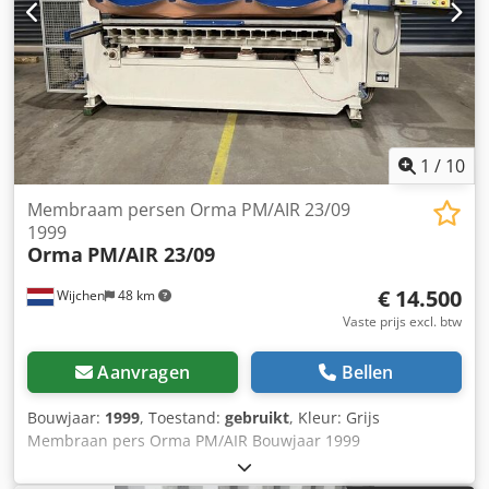
7000kg - Transportcolli [st.]: 3 Financiële informatie BTW:
De getoonde prijs is exclusief BTW BTW/marge: BTW
verrekenbaar voor ondernemers Levering en inruil altijd
mogelijk van alles in de industriële sectoren Lukas van
Rossum
1
/
10
Membraam persen Orma PM/AIR 23/09
1999
Orma
PM/AIR 23/09
€ 14.500
Wijchen
48 km
Vaste prijs excl. btw
Aanvragen
Bellen
Bouwjaar:
1999
, Toestand:
gebruikt
, Kleur: Grijs
Membraan pers Orma PM/AIR Bouwjaar 1999
Serienummer 52850199 Afmetingen 2300*900mm Max
paneelafmeting 2200x800mm Max dikte paneel 40mm 8