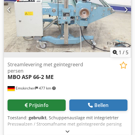
machines op voorraad Codpfxjh Axhds Ankjrf Onmiddellijk
beschikbaar - Kan worden geïnspecteerd Op voorraad
Emskirchen / Neurenberg - Kan getest worden
1
/
5
Streamlevering met geïntegreerd
persen
MBO
ASP 66-2 ME
Emskirchen
477 km
Prijsinfo
Bellen
Toestand:
gebruikt
, Schuppenauslage mit integrietrter
Presswalzen / Stroomafname met geïntegreerde persing
MBO ASP 66-2 ME Baujahr / Jaar 1999 Werkbreedte max.