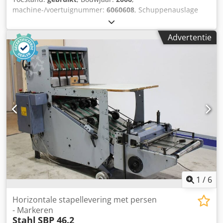
machine-/voertuignummer:
6060608
, Schuppenauslage
mit integrierter Presse / Stroomlevering met geïntegreerd
persen MBO ASP 66 - 2 ME Baujahr / Jaar 2006 - Serienr.
Advertentie
06060608 Werkbreedte max. 660 mm Geschwindigkeit /
Snelheid min. 30m/min. - max. 160m/min. Kontinuierlicher
Schuppenstrom / Continue stroomlevering Uitgeruste
Doppelnutzenausgabe / Uitrusting voor dubbele productie
mit Pressung und Markiereinrichtung / met pers- en
markeerapparaat Online video-inspectie via Skype-video
Wij verheugen ons op uw bezoek - meer machines op
voorraad Crsdpfx Ast E Ntnsnksf Onmiddellijk beschikbaar
- Kan worden geïnspecteerd Op voorraad Emskirchen /
Neurenberg - Kan getest worden
1
/
6
Horizontale stapellevering met persen
- Markeren
Stahl
SBP 46.2