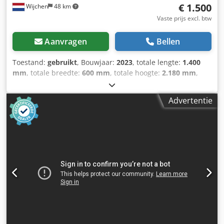
€ 1.500
Wijchen
48 km
Vaste prijs excl. btw
Aanvragen
Bellen
Toestand:
gebruikt
, Bouwjaar:
2023
, totale lengte:
1.400
mm
, totale breedte:
600 mm
, totale hoogte:
2.180 mm
,
Kleur: Blauw Ledig gewicht: 280 kg Codpfx Anozry H Eskerf
- Bouwjaar: 2023 - Documentatie aanwezig: Nee - CE
Advertentie
markering aanwezig: Ja - CE certificaat aanwezig: Nee -
Serienummer: SA021 - Aansturing: Conventioneel - Model
pers: Werkplaatspers - Uitvoering pers: Enkelwerkend -
Vermogen [ton]: 30 - Min. slag [mm]: 0 - Max. slag [mm]:
190 - Tafellengte [mm]: 695 - Tafelbreedte [mm]: 60 -
Rambreedte [mm]: 60 - Max. opsluithoogte [mm]: 1000 -
Hoogteverstelling [mm]: 830 - Transportafmetingen:
1400mm x 600mm x 2180mm (l x b x h) - Transportgewicht
[kg]: 280kg - Transportcolli [st.]: 1 Financiële informatie
BTW: De getoonde prijs is exclusief BTW BTW/marge: BTW
verrekenbaar voor ondernemers Levering en inruil altijd
mogelijk van alles in de industriële sectoren Lukas van