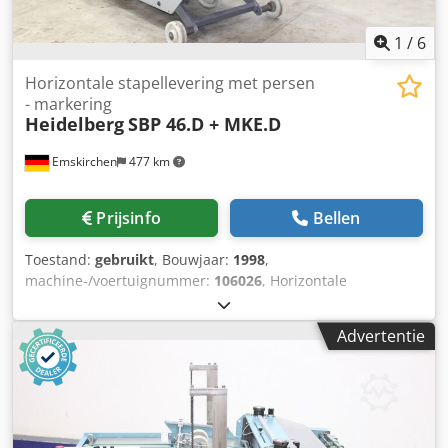
1
/
6
Horizontale stapellevering met persen
- markering
Heidelberg
SBP 46.D + MKE.D
Emskirchen
477 km
Prijsinfo
Bellen
Toestand:
gebruikt
, Bouwjaar:
1998
,
machine-/voertuignummer:
106026
, Horizontale
stapeleenheid met pers- en markeerinrichting Heidelberg
SBP 46.D + MKE.DJaar 1998 - Serienr. 106026/98-263536
Advertentie
Velformaat min. (breedte × lengte) 120 × 100mm
Velformaat max. (breedte × lengte) 460 × 300 mm
Productdikte max. 4 mm Stapellengte 800 mm Perskracht
8.000 N Invoerhoogte 360-960 mm Online-video-inspectie
via Skype-video Wij verheugen ons op uw bezoek - meer