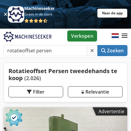
Machineseeker
Naar de app
Gratis in de store
Verkopen
Zoeken
Rotatieoffset Persen tweedehands te
koop
(2.026)
Filter
Relevantie
Advertentie