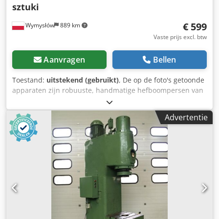
sztuki
€ 599
Wymysłów
889 km
Vaste prijs excl. btw
Aanvragen
Bellen
Toestand:
uitstekend (gebruikt)
, De op de foto's getoonde
apparaten zijn robuuste, handmatige hefboompersen van
het merk ASTOR, model 52M. Dit type persen wordt
gebruikt voor het klinken, persen, aanbrengen van oogjes,
Advertentie
drukknopen, drukkers en andere
assemblagewerkzaamheden in lederwaren, tassen,
schoenen en textielproducten. Beschrijving Fabrikant:
ASTOR Model: 52M Aantal: 2 stuks Handbediende
aandrijving met hefboom Massieve gietijzeren constructie
Csdpfx Anezgtz Sskorf Mogelijkheid om verschillende
gereedschappen te monteren Stabiele basis om op een
tafel te bevestigen Eenvoudige en betrouwbare constructie
Ideaal voor lederwaren-, schoenmakerij- en stoffeerderijen