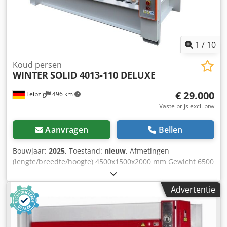
1
/
10
Koud persen
WINTER
SOLID 4013-110 DELUXE
€ 29.000
Leipzig
496 km
Vaste prijs excl. btw
Aanvragen
Bellen
Bouwjaar:
2025
, Toestand:
nieuw
, Afmetingen
(lengte/breedte/hoogte) 4500x1500x2000 mm Gewicht 6500
kg Totaal benodigd vermogen 2 kW Koud persen SOLID
4013-110 DELUXE - Persoppervlak 4000 x 1350 mm -
Advertentie
stabiele harde aluminium verwarmingsplaten - Totale
persdruk 130 t - met volledig ontworpen persoppervlak =
2,5 kg/cm2 - met de helft van het persoppervlak = 5,0
kg/cm2 - maximaal openingsbreedte 400 mm - 10