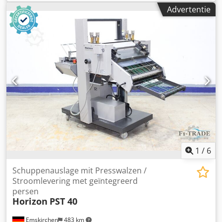
660mm Geschwindigkeit / Snelheid min. 30m/min. - max.
Advertentie
160m/min. Stroomafgifte met geïntegreerde persrollen
Fahrbar / Mobiel Ingebouwde controller Strooien van
meerdere stromen / Strooien Markering door 2 cm
verschuiving Lichtbarrière en teller Apparatuur voor
tweevoudige productie Integrierte Presse / Geïntegreerd
persstation Continue stroomlevering / Continue
stroomlevering Online video-inspectie via Skype We zijn
erg blij met uw bezoek - meer machines op voorraad
Onmiddellijk beschikbaar - Kan worden geïnspecteerd Op
voorraad Emskirchen / Neurenberg - Kan getest worden
Crsdpfx Aetzc Scjnkef
1
/
6
Schuppenauslage mit Presswalzen /
Stroomlevering met geïntegreerd
persen
Horizon
PST 40
Emskirchen
483 km