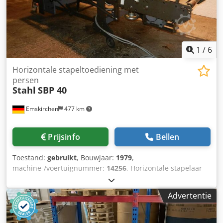
1
/
6
Horizontale stapeltoediening met
persen
Stahl
SBP 40
Emskirchen
477 km
Prijsinfo
Bellen
Toestand:
gebruikt
, Bouwjaar:
1979
,
machine-/voertuignummer:
14256
, Horizontale stapelaar
met persstaal SBP 40Jaar 1979 - Serie-nr. 14256/79
Afmeting breedte max. 400mm Verticale pers levering -
Advertentie
Gemodificeerd met SELFControl Online-video-inspectie via
Skype-video Wij verheugen ons op uw bezoek - meer
machines op voorraad Onmiddellijk beschikbaar - Kan