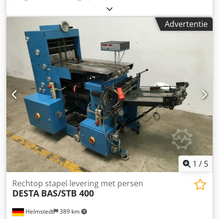
kg Totaal benodigd vermogen 6 kW Koud persen SOLID
3013-100 - Persoppervlak 3000 x 1300 mm - stevige stalen
Advertentie
platen 42 mm - Totale persdruk 100 t (3,1 kg/cm2) Csdpfev
A Hkpox Ankerf - maximaal openingsbreedte 500 mm - 6
hydraulische cilinders Ø 100 mm - Hydraulische pomp 5,5
kW - Totaal vermogen 5,5 kW - Precieze
tandheugelgeleiding voor synchrone beweging van de
druktafel - Veiligheidskoord - Afmetingen 3750 x 1650 x
1970 mm - Gewicht 5000 kg
1
/
5
Rechtop stapel levering met persen
DESTA
BAS/STB 400
Helmstedt
389 km