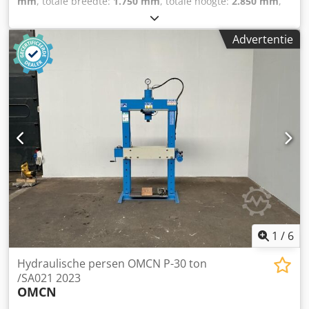
mm
, totale breedte:
1.750 mm
, totale hoogte:
2.850 mm
,
Kleur: Grijs Ledig gewicht: 6.000 kg - Bouwjaar: 1967 -
Documentatie aanwezig: Nee - CE certificaat aanwezig: Nee
Advertentie
- Serienummer: 1166 - Aansturing: Conventioneel - Model
pers: C-Frame pers - Vermogen [ton]: 100 - Max. slag [mm]:
250 - Tafellengte [mm]: 740 - Tafelbreedte [mm]: 500 -
Ramlengte [mm]: 250 - Uitlading [mm]: 350 -
Transportafmetingen: 2000mm x 1750mm x 2850mm (l x b
x h) - Transportgewicht [kg]: 6000kg - Transportcolli [st.]: 1
Financiële informatie BTW: De getoonde prijs is exclusief
BTW Cedpfx Anezry Icjkerf BTW/marge: BTW verrekenbaar
voor ondernemers Levering en inruil altijd mogelijk van
alles in de industriële sectoren Lukas van Rossum
1
/
6
Hydraulische persen OMCN P-30 ton
/SA021 2023
OMCN