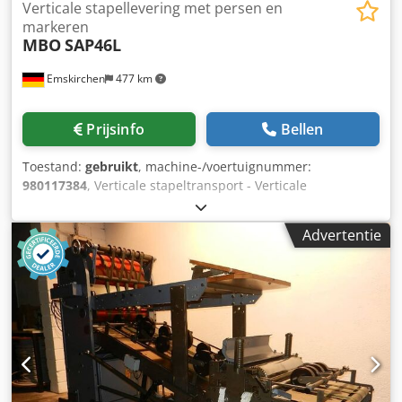
Verticale stapellevering met persen en
markeren
MBO
SAP46L
Emskirchen
477 km
Prijsinfo
Bellen
Toestand:
gebruikt
, machine-/voertuignummer:
980117384
, Verticale stapeltransport - Verticale
stapeltransport met pers- en markeerapparaat MBO
SAP46L Online video-inspectie via Skype Video Wij
Advertentie
verheugen ons op uw bezoek - meer machines op voorraad
Csdpsh Axqfsfx Ankorf Onmiddellijk beschikbaar - Kan
worden geïnspecteerd Op voorraad Emskirchen /
Neurenberg - Kan getest worden