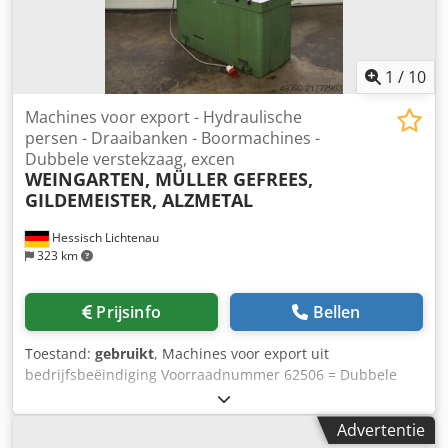
1
/
10
Machines voor export - Hydraulische
persen - Draaibanken - Boormachines -
Dubbele verstekzaag, excen
WEINGARTEN, MÜLLER GEFREES,
GILDEMEISTER, ALZMETAL
Hessisch Lichtenau
323 km
Prijsinfo
Bellen
Toestand:
gebruikt
, Machines voor export uit
bedrijfsbeëindiging Voorraadnummer 62506 = Dubbele
verstekzaag RAPID type DGL 5000 / 500 = Gewicht ca. 1200
kg = Speciale prijs € 1.800 Voorraadnummer 54183 =
Advertentie
Hydraulische pers MÜLLER 10 ton, zonder hydraulische