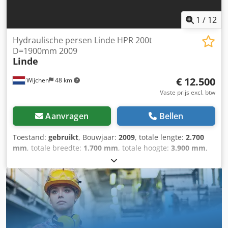
Rossum
1
/
12
Hydraulische persen Linde HPR 200t
D=1900mm 2009
Linde
€ 12.500
Wijchen
48 km
Vaste prijs excl. btw
Aanvragen
Bellen
Toestand:
gebruikt
, Bouwjaar:
2009
, totale lengte:
2.700
mm
, totale breedte:
1.700 mm
, totale hoogte:
3.900 mm
,
Kleur: Groen Ledig gewicht: 5.000 kg - Bouwjaar: 2009 -
Documentatie aanwezig: Nee - CE certificaat aanwezig: Nee
- Aansturing: Conventioneel - Model pers: Werkplaatspers -
Vermogen [ton]: 200 - Min. slag [mm]: 1 - Max. slag [mm]:
1100 - Tafellengte [mm]: 730 - Tafelbreedte [mm]: 1900 -
Transportafmetingen: 2700mm x 1700mm x 3900mm (l x b
x h) - Transportgewicht [kg]: 5000kg - Transportcolli [st.]: 2