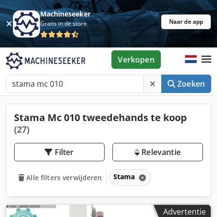
Machineseeker
Naar de app
Gratis in de store
Verkopen
Zoeken
Stama Mc 010 tweedehands te koop
(27)
Filter
Relevantie
Stama
Alle filters verwijderen
Advertentie