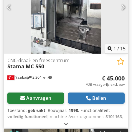
Fanuc Series 31i-Model A5 Gereedschapsmagazijn op
ketting: 48 stuks Extra magazijn: 90 stuks Bedrijfsuren
Bedrijfsuren: ca. 48.974 u Bewerkingsuren: 19.357 u
UITRUSTING Koelmiddelinstallatie Spaanafvoer
Opmerking: De Clara-afzuiging is niet inbegrepen in de
levering.
1
/
15
CNC-draai- en freescentrum
Stama
MC 550
€ 45.000
Yazıbaşı
2.304 km
FOB vraagprijs excl. btw
Aanvragen
Bellen
Toestand:
gebruikt
, Bouwjaar:
1998
, Functionaliteit:
volledig functioneel
, machine-/voertuignummer:
5101163
,
spil-motorvermogen:
30.000 W
, verplaatsingsafstand X-as:
3.000 mm
, verplaatsing Y-as:
1.000 mm
,