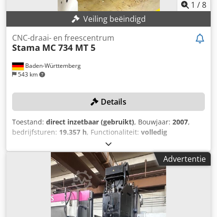
1
/
8
Veiling beëindigd
CNC-draai- en freescentrum
Stama
MC 734 MT 5
Baden-Württemberg
543 km
Details
Toestand:
direct inzetbaar (gebruikt)
, Bouwjaar:
2007
,
bedrijfsturen:
19.357 h
, Functionaliteit:
volledig
functioneel
, spilsnelheid (max.):
12.000 rpm
,
verplaatsingsafstand X-as:
800 mm
, verplaatsing Y-as:
520
Advertentie
mm
, verplaatsingsafstand Z-as:
510 mm
, controller model:
Fanuc Series 31i-Model A5
, TECHNISCHE DETAILS
Verplaatsing X-as: 800 mm Verplaatsing Y-as: 520 mm
Verplaatsing Z-as: 510 mm Freespindel: 12.000 omw/min
Gereedschaphouder: Capto C6 Csdpfsyw I Htjx Ac Asrf
Snelverplaatsing: 60 m/min MACHINEGEGEVENS Besturing: