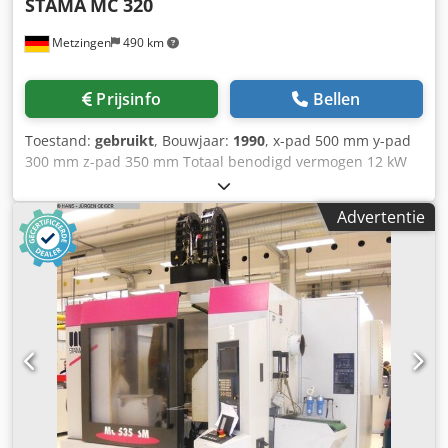
STAMA
MC 320
Metzingen
490 km
Prijsinfo
Bellen
Toestand:
gebruikt
, Bouwjaar:
1990
, x-pad 500 mm y-pad
300 mm z-pad 350 mm Totaal benodigd vermogen 12 kW
Machinegewicht ca. 3800 kg Benodigde ruimte ca. m
Verticaal - 3 - assig - CNC - bewerkingscentrum Type MC
Advertentie
320, bouwjaar 1990, # KMH 320 1379 TECHNISCHE
GEGEVENS: Werkbereik: Lengteslag X-as 500 mm Verticale
slag Z-as 350 mm Dwarsbeweging Y-as 300 mm Draaitafel /
werkoppervlak 510 x 300 mm Tafelbelasting ca. 100 kg (per
stuk) Montagehoogte tussen tafel en spindel 150-540 mm
Projectie tot spilcentrum 350 mm Gereedschapshouder SK
30 Spindelsnelheden 45 - 6.000 tpm Aanzet / ijlgang max.
tot 5 m / 20 m/min. Boorcapaciteit / freescapaciteit in staal
25 mm /130 cm³ Freescapaciteit in aluminium 500 cm3 AC-
hoofdaandrijving ca. 5,5 kW Totale aandrijving ca. 12 kW -
380 V - 50 Hz Gewicht ca. 3.800 kg Accessoires / speciale