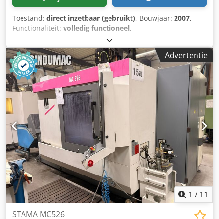
Toestand:
direct inzetbaar (gebruikt)
, Bouwjaar:
2007
,
Functionaliteit:
volledig functioneel
,
machine-/voertuignummer:
KMM 334-2052
, Gebruikte CNC
verticale bewerkingscentra – 3-assig CNC (X/Y/Z) X-
Advertentie
verplaatsing: ca. 800 mm Y-verplaatsing: ca. 400 mm Z-
verplaatsing: ca. 350 mm Besturing: Siemens 840D
Gereedschapsmagazijn: ca. 42 posities (afhankelijk van
uitrusting) Codpfx Acjyklx Se Ajrf Spindelopname: HSK 63
Max. spindelsnelheid: ~10.500 tpm
Hoofdspindelvermogen: ca. 18,5 kW Gewicht: ca. 7.500 –
8.800 kg Afmetingen: ~3,5 × 3,5 × 3 m (L×B×H)
1
/
11
STAMA MC526