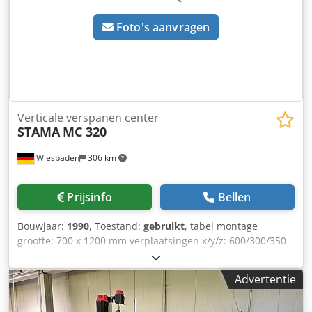
MACHINEDETAILS lengte: 6000 mm breedte: 6000 mm
Foto's aanvragen
hoogte: 2800 mm Gewicht: 12000 kg Totaal aangesloten
vermogen: 55 kVA Totaal benodigd vermogen: 44 kW
Spanning: 400 V Frequentie: 50 Hz
Verticale verspanen center
STAMA
MC 320
Wiesbaden
306 km
Prijsinfo
Bellen
Bouwjaar:
1990
, Toestand:
gebruikt
, tabel montage
grootte: 700 x 1200 mm verplaatsingen x/y/z: 600/300/350
mm spindel taper: SK 40 ISA min./max. afstand
tabel/spindel: 150/540 mm spindel draaien
Advertentie
snelheidsbereik: 45-6000 rpm gereedschap posities aantal:
12 stuks rijtuigen: 5000-20000 mm/min snelle verplaatsen: