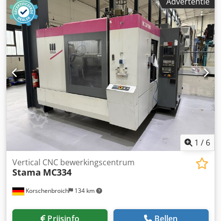
Advertentie
verplaatsingsafstand Z-as:
700 mm
, type ingangsstroom:
driefasig
, aanvoersnelheid X-as:
20 m/min
,
voeringssnelheid Y-as:
20 m/min
, voedingssnelheid Z-as:
20 m/min
, totale hoogte:
3.800 mm
, totale lengte:
9.100
mm
, totale breedte:
7.300 mm
, afstand van het midden
van de tafel tot de spindelneus:
950 mm
, totaalgewicht:
29.000 kg
, ingangsspanning:
400 V
, werkstuklengte (max.):
3.000 mm
, werkstukbreedte (max.):
1.000 mm
,
werkstukhoogte (max.):
700 mm
, koelmiddelaanvoer:
20
bar
, tafel lengte:
3.500 mm
, tafelhoogte:
900 mm
,
tafelbreedte:
1.200 mm
, aantal posities in het
gereedschapsmagazijn:
45
, Uitrusting:
documentatie /
handleiding, spanenafvoer
, De machine is in goede staat
en functioneert naar behoren. Er zijn geen problemen.
1
/
6
Credpfezq Rz Dsx Ac Aef
Vertical CNC bewerkingscentrum
Stama
MC334
Korschenbroich
134 km
Prijsinfo
Bellen