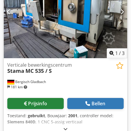
UITRUSTING Gereedschapsbreukcontrole Filterunit: Knoll,
type VRF 300/800 Spaanafvoer: Knoll, type 340 K-1/100
1
/
3
Verticale bewerkingscentrum
Stama
MC 535 / S
Bergisch Gladbach
181 km
Prijsinfo
Bellen
Toestand:
gebruikt
, Bouwjaar:
2001
, controller model:
Siemens 840D
, 1 CNC 5-assig verticaal
bewerkingscentrum, fabr. Stama, type MC 535/S, met vast