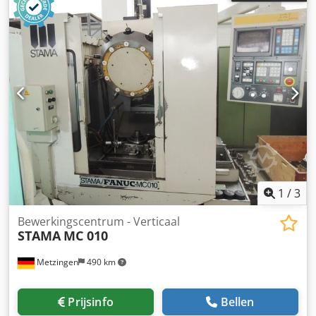
1
/
3
Bewerkingscentrum - Verticaal
STAMA
MC 010
Metzingen
490 km
Prijsinfo
Bellen