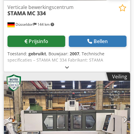
Verticale bewerkingscentrum
STAMA
MC 334
Düsseldorf
144 km
Prijsinfo
Bellen
Toestand:
gebruikt
, Bouwjaar:
2007
, Technische
specificaties – STAMA MC 334 Fabrikant: STAMA
Maschinenfabrik Model: MC 334 Bouwjaar: 2007 Machine-
nummer: KMM 334 2052 Elektrische gegevens
Veiling
Aansluitspanning: 400 V / 3-fasig / 50 Hz Nominaal
stroomverbruik: 65 A Aanbevolen zekering: 3 × 80 A
Minimale kabeldoorsnede voor aansluiting: 35 mm² Totale
aangesloten belasting: 125 kVA Totale vermogensbehoefte:
110 kW Spindel Gereedschapsaansluiting: HSK 63
Spindellagerdiameter: 65 mm Csdpfxeznc I Dj Ac Aorf
Spindelconfiguratie: a = 400 mm Maximaal koppel: 200 Nm
(20% belastingsfactor) Spindelsnelheid: 20 – 15.000
toeren/min Verplaatsingen X-as: ca. 900 mm Y-as: ca. 900