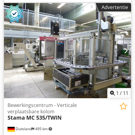
gemonteerde indexeertafel, SK-40, 42-voudige
Advertentie
gereedschaphouder, gereedschapsbreukbewaking,
bouwjaar 2001, machinenummer 5351126, besturing
Siemens 840 D, met filterunit Knoll VRF 300/800, met
spanentransporteur Knoll 340 K-1/100. Crjdpfoy Nb Syox
Ac Aef
1
/
11
Bewerkingscentrum - Verticale
verplaatsbare kolom
Stama
MC 535/TWIN
Duitsland
495 km