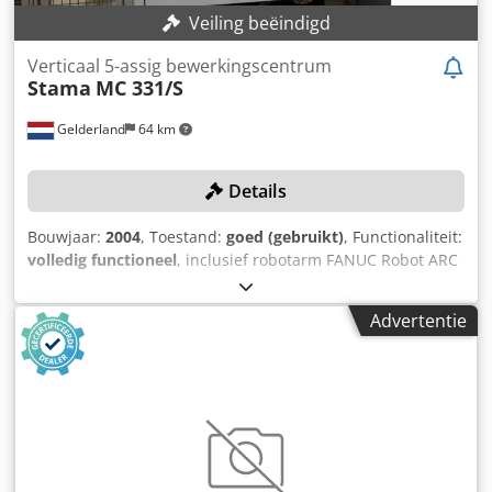
Veiling beëindigd
Verticaal 5-assig bewerkingscentrum
Stama
MC 331/S
Gelderland
64 km
Details
Bouwjaar:
2004
, Toestand:
goed (gebruikt)
, Functionaliteit:
volledig functioneel
, inclusief robotarm FANUC Robot ARC
Mate 120iB TECHNISCHE DETAILS X-as: 700 mm Y-as: 400
mm Z-as: 360 mm Snelheid: 10.000 tpm Besturing: Fanuc
Advertentie
16i MB Tafeldiameter: 1400 mm Aanzet X-as: 10000
mm/min. Aanzet Y-as: 10000 mm/min. Z-as voeding: 10000
mm/min. ijlgang: 70 m/min Gereedschapshouder: Big Plus
ISO/Bt/Mk Spindelvermogen: 21 kW Koppel (Twin / Single):
120 / 155 Nm Aantal gereedschappen: 2 x 30
Gereedschapsdiameter: 140 mm Crodpfx Ael Eykgjc Ajf
Lengte gereedschap: 280 mm Freescapaciteit: max. 350
ccm Boordiameter: max. 40 mm Draaddiameter: max. M27