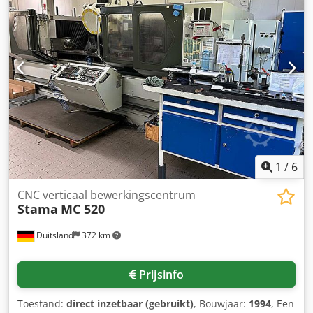
5000-20000 m/min spindel rijden: 5,5 kW elektrische
aansluiting: 380 V, 12 kVA kW ruimte nodig: 2350 x 2100 x
2500 mm gewicht: 3800 kg Crjdpfsda S Nvex Ac Asf
1
/
6
CNC verticaal bewerkingscentrum
Stama
MC 520
Duitsland
372 km
Prijsinfo
Toestand:
direct inzetbaar (gebruikt)
, Bouwjaar:
1994
, Een