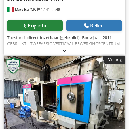
meer Stavenmagazijn aan de linkerkant van de machine,
Matelica (MC)
1.141 km
tot 10 staven Ø 80 mm elk, Gemonteerde CNC draai-
zwenkinrichting met spantanghouder voor het vasthouden
van het stafmateriaal in combinatie met hydraulische
Prijsinfo
Bellen
achteraanslag als tegencenter, Automatisch
gereedschapsmagazijn met 66 gereedschapsposities, Ø
Toestand:
direct inzetbaar (gebruikt)
, Bouwjaar:
2011
, -
125 x 300 lg. Gereedschap ook met IKZ, met eigen
GEBRUIKT - TWEEASSIG VERTICAAL BEWERKINGSCENTRUM
gereedschapsdatabeheer, spaan-tot-spaan 4 sec. Credpfx
MET 3-ASSIGE KOP EN ROTOPALLET X-AS VERPLAATSING:
Acet Hwyre Asf Gereedschapsdrukregeling via
520 mm Y-AXIS SPANNING: 360 mm Z-AXIS SPANNING: 360
laserlichtbarrière, enz. Grijp- en zwenkunit om het
Veiling
mm Crsdpfx Acjx U E Sze Asf AFSTAND SPILNEUS-TABLE:
werkstuk vast te houden tijdens het "afkorten" en om het
200-560 mm SNELLE DOORVOER X-Y-Z: 60 m/min SPIL: 36 -
los te maken van de overblijvende balk en als afgewerkt
10500 tpm; 30 - 35 kW; HSK A63 PALLET: N.2 MAXIMALE
werkstuk op een transportband te plaatsen Volledige
TOEGELATEN BELASTING: 450 kg GEREEDSCHAPSMAGAZIJN:
inkapseling van het werkgebied, spanenbaan
21X2 POS MAX GEREEDSCHAPDIAMETER: 88 (125) mm MAX
geïnstalleerd, maar zonder koelmiddelvoorziening
GEREEDSCHAPSLENGTE: 250 mm besturingseenheid:
Meettaster voor werkstukmeting mogelijk, watergekoelde
FANUC 31i A5 GEWICHT: 5300 kg ALGEMENE AFMETINGEN:
freesspindel, diverse spantangen, geen gereedschap Zeer
3200 x 3250 x 3245 mm ACCESSOIRES: SPANENBAND ;
stabiele machine.
HOGEDRUK KOELVLOEISTOFPOMP ; PAPIER FILTER ;
GEREEDSCHAPSTESTER OPMERKING: MET Nr. 1 4e AXIS
TAFEL