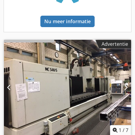
ons op voor meer informatie. Aanvullende informatie •
Voedingskracht X/Y-as: 4.000 N Csdpfx Aex S Skxsc Aerf •
Aandrijfkracht Z-as: 8.000 N • Snelverplaatsing X/Y/Z: 60
Nu meer informatie
m/min • Aanzet X/Y/Z: 1 – 10.000 mm/min • Asdynamica: X
= 5 m/s² • Asdynamiek: Y = 8 m/s² • Asdynamiek: Z = 12 m/s²
• Afstand tafel tot spilneus: 350 – 710 mm • Spankracht
gereedschap: 7.000 N • Spindeldiameter: 65 mm • Bereik
Advertentie
constant koppel: tot 3.000 tpm • Koppel bij 100%
inschakelduur: 30 Nm • Koppel bij 20% inschakelduur: 59
Nm • Vermogen boven 3.000 tpm bij 100% inschakelduur:
9,5 kW • Vermogen boven 3.000 tpm bij 20% inschakelduur:
18,5 kW • Maximale gereedschapsdiameter (alle posities
bezet): 88 mm • Maximale gereedschapsdiameter
(aangrenzende posities vrij): 125 mm • Standaard trekbout:
DIN 69872-19 • Gereedschapswisseltijd (van spaan tot
spaan): ca. 2,4 s • Gereedschaps-offsetfuncties: lengte- en
radiuscorrectie • Geef gereedschapsgegevens in: via
invoerstation of CNC-schermmenu •
Positioneringsresolutie: 0,001 mm • Machine voorbereid
voor: Vaste tafel met T-gleuven en positioneringsgaten •
1
/
7
Machine voorbereid voor: NC-draaitafel met losse kop •