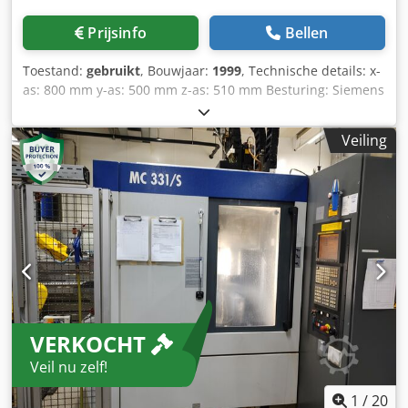
Prijsinfo
Bellen
Toestand:
gebruikt
, Bouwjaar:
1999
, Technische details: x-
as: 800 mm y-as: 500 mm z-as: 510 mm Besturing: Siemens
840D Spiltoerental: 36 - 10000 tpm Gereedschapsmagazijn
met: 42 gereedschappen Gereedschapsklemming: 12000 N
Veiling
Gereedschapshouder: SK40 Koppel op de spindel: 102 Nm
Crsdpfx Aeu Id Rbec Aof Traploze aanzet: X/Y/Z: min./max.:
1/10000 / 1/10000 / 1-10000 mm ijlgang: X/Y/Z: 40/40/40
m/min. Spanning: 400 / 50 V / Hz Totaal benodigd
vermogen: 70 kW BEWERKINGSCENTRUM MET BEWEGENDE
KOLOM MET HOGE PRESTATIES Koelsysteem met
papiertransportband Flender MC535/x=800
spanentransporteur HAWE hydraulisch aggregaat
Beladingssysteem Promo Snijwaarden: max.
freescapaciteit=400mm max. boren Ø 50mm max.
VERKOCHT
schroefdraad Ø M30 1 motor per stuk voor hoofdspil 1 + 2:
Merk Kessler; 21 kW; toerental 15.000 tpm. 1 motor elk
Veil nu zelf!
voor X / Y / en Z-as: Siemens; voor X/Y-as 14,0 Nm en Z-as
17,6 Nm koppel; toerental 3000 rpm. *
1
/
20