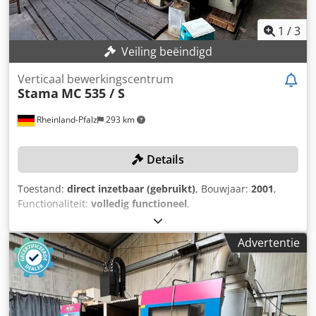
1
/
3
Veiling beëindigd
Verticaal bewerkingscentrum
Stama
MC 535 / S
Rheinland-Pfalz
293 km
Details
Toestand:
direct inzetbaar (gebruikt)
, Bouwjaar:
2001
,
Functionaliteit:
volledig functioneel
,
machine-/voertuignummer:
5351126
, controller model:
Siemens 840D
, aantal posities in het
Advertentie
gereedschapsmagazijn:
42
, Een gereedschapspakket ter
waarde van €10.000 kan optioneel worden meeverkocht
voor €3.500! TECHNISCHE DETAILS Gereedschapopname:
SK-40 Gereedschapsmagazijn: 42-voudig MACHINEDETAILS
Besturing: Siemens 840D Cjdpfx Acjy S S N Ij Ajrf