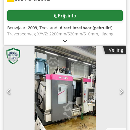
Prijsinfo
Bouwjaar:
2009
, Toestand:
direct inzetbaar (gebruikt)
,
Traverseerweg X/Y/Z: 2200mm/520mm/510mm, ijlgang
X/Y/Z: 40m/min, aantal spindels: 2, toerental: 10000rpm,
spilvermogen: 22kW, spindellager: 95mm, max. koppel:
Veiling
300Nm, gereedschapshouder: HSK A100, max.
freescapaciteit: 500cm³, max. boordiameter: 50mm, max.
schroefdraaddiameter: M36. Tafelafmetingen X/Y: 2x
1250mm/250mm, spindeltafelafstand min./max.:
250mm/760mm, max. werkstukgewicht: 2x 1500kg, max.
gereedschapslengte: 320mm, gereedschapsposities: 2x 21,
gereedschapsklemming: 45000N. Afmetingen X/Y/Z: ca.
4000mm/6500mm/3800mm, gewicht: ca. 11000kg,
bedrijfsuren: 37771h. Inclusief plaatbewerking SHA KMB
900, inhoud: 900 liter, en magneetplaat. Documentatie
beschikbaar. Crodpfet E Tp Tox Ac Aof