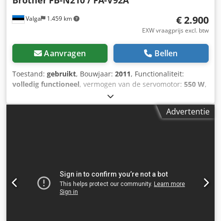
€ 2.900
Valga
1.459 km
EXW vraagprijs excl. btw
Aanvragen
Bellen
Toestand:
gebruikt
, Bouwjaar:
2011
, Functionaliteit:
volledig functioneel
, vermogen van de servomotor:
550 W
,
ingangsspanning:
230 V
, type ingangsstroom:
Airconditioning
, pneumatische aansluiting:
6 bar
,
Advertentie
persluchtaansluiting:
6 bar
, Een bij elkaar passende set
van vijf Brother industriële overlockmachines uit de MASI
JEANS-fabriek. Dit kavel bestaat uit vijf Brother industriële
overlockmachines, rechtstreeks afkomstig van de
professionele productielijnen van de voormalige MASI
JEANS-fabriek in Estland. De industriële overlockmachines
van Brother staan wereldwijd bekend om hun
betrouwbare werking bij hoge snelheid, nette
naadresultaten en lage onderhoudsbehoeften. Dit kavel
omvat twee Brother FB-N210 4-draads overlockmachines
(2012) en drie Brother FA-V92A-5050 4-draads