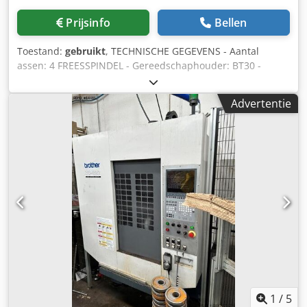
Prijsinfo
Bellen
Toestand:
gebruikt
, TECHNISCHE GEGEVENS - Aantal
assen: 4 FREESSPINDEL - Gereedschaphouder: BT30 -
Spilvermogen: 4,9 [kW] - Spilsnelheid: 16.000 [omw/min]
LINEAIRE ASSEN - Verplaatsing X/Y/Z: 700 x 400 x 300 [mm]
Advertentie
- Snelgang (X/Y/Z): 50 / 50 / 56 [m/min] - Voeding (X/Y/Z): 1 -
30.000 [mm/min] - Afstand tafel tot spindelneus: 330 - 630
[mm] GEREEDSCHAPSWISSELAAR - Type
gereedschapswisselaar: Parapluie (paraplu) - Aantal
gereedschappen magazijn: 21 - Gereedschapswisseltijd:
0,8 [sec] TAFEL - Tafelformaat: 800 x 400 [mm] - Max.
tafelbelasting: 250 [kg] ELEKTRISCHE VOEDING -
Voedingsspanning: 220 [V] - Totaal benodigd vermogen:
9,5 [kVA] GEWICHT EN AFMETINGEN - Benodigde ruimte:
2.050 x 2.220 [mm] - Machinehoogte: 2.497 [mm] -
Machinegewicht: 2.400 [kg] MACHINEUREN - Stroom-uren:
23.456 [uur] - Betriebsuren: 16.703 [uur] TOEBEHOREN -
Besturing: Brother CNC-C00 - Interface: Ethernet / USB -
Elektronisch handwiel - Optie: uitgebreid geheugen 500
1
/
5