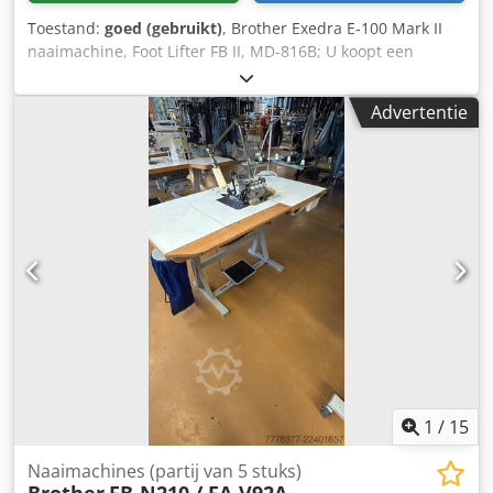
Toestand:
goed (gebruikt)
, Brother Exedra E-100 Mark II
naaimachine, Foot Lifter FB II, MD-816B; U koopt een
industriële naaimachine van Brother. Brother Exedra E-100
Mark II naaimachine, Foot Lifter FB II, MD-816B, DB2-B737-
Advertentie
413 Dodpfx Aeu Nyulsgneck 380V Vind meer artikelen in
onze winkel!
1
/
15
Naaimachines (partij van 5 stuks)
Brother
FB-N210 / FA-V92A