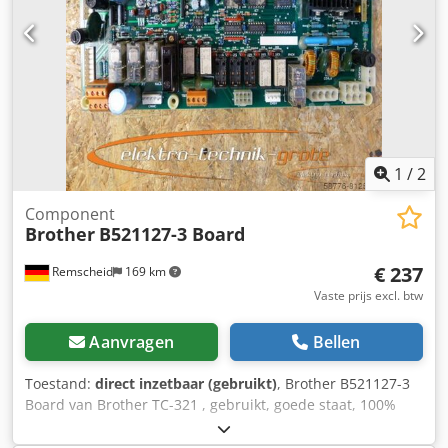
1
/
2
Component
Brother
B521127-3 Board
€ 237
Remscheid
169 km
Vaste prijs excl. btw
Aanvragen
Bellen
Toestand:
direct inzetbaar (gebruikt)
, Brother B521127-3
Board van Brother TC-321 , gebruikt, goede staat, 100%
functioneel. Dcjdji D Uk Uspfx Agnek