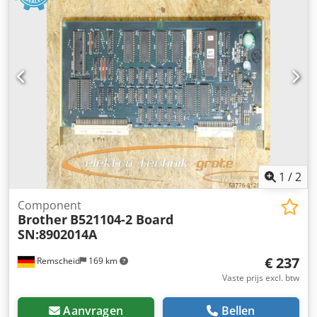
1
/
2
Component
Brother
B521104-2 Board
SN:8902014A
€ 237
Remscheid
169 km
Vaste prijs excl. btw
Aanvragen
Bellen