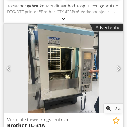
tpm en XYZ-positionering: 1,4 seconden
Toestand:
gebruikt
, Met dit aanbod koopt u een gebruikte
Positioneernauwkeurigheid: ± 0,006 mm Dedpfozc Dyrox
DTG/DTF printer "Brother GTX 423Pro" Verkoopobject: 1 x
Agnjck Herhalingsnauwkeurigheid: ± 0,004 mm
Brother GTX 423Pro met de volgende uitrusting: inclusief
Nauwkeurigheid van draaddiepte: 0,05 mm Luchtverbruik:
Lotus Heat Press LTS 150B Slide inclusief Schulze PreTreat
Advertentie
45 l/min Luchtdruk: 0,5-0,6 MPa Luchtkwaliteit: 99%
Maker 5 Tellerstanden: Totaal: ca. 5.500 prints Staat: Dit
watervrij Inclusief FANUC robot / automatisering Machine
aanbod betreft een gebruikt apparaat dat mogelijk
kan onder stroom worden bezichtigd.
gebruikssporen (kleine krassen of verkleuringen) kan
vertonen. Het apparaat is getest op werking Een testprint
is zichtbaar op de foto Verpakking en verzending: U bent
van harte welkom om het apparaat tijdens onze
openingstijden te komen bezichtigen. Maak hiervoor
alstublieft een afspraak! Dsdpjy R Nmhsfx Agnjck
Zeewaardige verpakking en wereldwijde verzending op
aanvraag mogelijk! Voor verzending of afhaling wordt er
voor u een functioneringstest op video vastgelegd. Voor
meer informatie kunt u uiteraard ook persoonlijk contact
met ons opnemen.
1
/
2
Verticale bewerkingscentrum
Brother
TC-31A