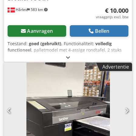
€ 10.000
Hårlev
583 km
vraagprijs excl. btw
Aanvragen
Bellen
Toestand:
goed (gebruikt)
, Functionaliteit:
volledig
functioneel
, palletmodel met 4-assige rondtafel, 2 stuks
bouwjaar 1998, gewicht 2350 kg X 350 mm Y 250 mm Z 350
mm 4e as Gereedschapswisselaar met 26 posities Twin
Advertentie
Pallet Dcsdpfozicllsx Agnsk