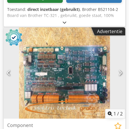
Toestand:
direct inzetbaar (gebruikt)
, Brother B521104-2
Board van Brother TC-321 , gebruikt, goede staat, 100%
functioneel. Dcsdpfx Agoi D Uk Honsk
Advertentie
1
/
2
Component