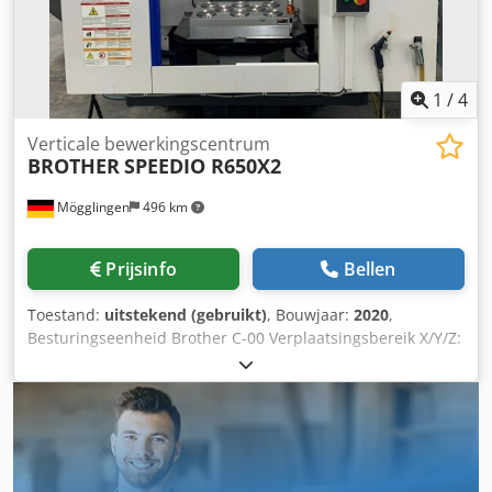
1
/
4
Verticale bewerkingscentrum
BROTHER
SPEEDIO R650X2
Mögglingen
496 km
Prijsinfo
Bellen
Toestand:
uitstekend (gebruikt)
, Bouwjaar:
2020
,
Besturingseenheid Brother C-00 Verplaatsingsbereik X/Y/Z:
650 x 400 x 435 mm Dubbele palletwisselaar 800 x 400 mm
Spindelsnelheid: 16.000 omwentelingen per minuut
Gereedschapsmagazijn voor 40 gereedschappen, BT 30
Koelvloeistofdruk: 70 bar Djdpfx Agjzlb Ecenjck 3D-
meetsensor OMP 40 Elektronisch handwiel
Spanentransporteur