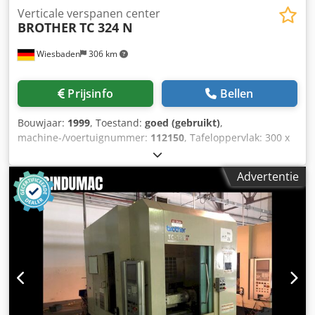
Verticale verspanen center
BROTHER
TC 324 N
Wiesbaden
306 km
Prijsinfo
Bellen
Bouwjaar:
1999
, Toestand:
goed (gebruikt)
,
machine-/voertuignummer:
112150
, Tafeloppervlak: 300 x
500 mm Reizen x / y / z: 420/300/250 mm
Spindelbevestiging: BT 30 klein / groot Afstandstafel /
Advertentie
spindel: Spiltoerentallen: ca. 10 - 10000 rpm Voeding: ca. 5
- 10000 mm / min. Snelle doortocht: x u. y / z 25/20 m /
min. Spindelaandrijving: 7 kW Dodpfef Sainsx Agnjck
Elektriciteit. Verbinding: 400 V, ca. 9 kVA kW Benodigde
ruimte: 2500 x 1500 x 1450 mm Gewicht: ca. 2800 kg