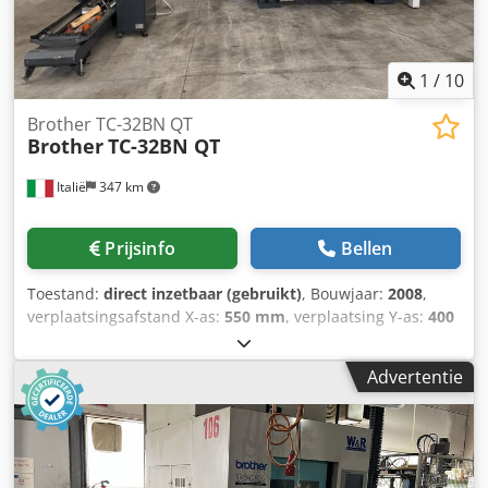
1
/
10
Brother TC-32BN QT
Brother
TC-32BN QT
Italië
347 km
Prijsinfo
Bellen
Toestand:
direct inzetbaar (gebruikt)
, Bouwjaar:
2008
,
verplaatsingsafstand X-as:
550 mm
, verplaatsing Y-as:
400
mm
, verplaatsingsafstand Z-as:
415 mm
, spilsnelheid
(max.):
20.000 rpm
, aantal assen:
4
, Deze 4-assige Brother
Advertentie
TC-32BN QT werd vervaardigd in 2008 en is uitgerust met
een Brother B00-besturingssysteem, een X-asverplaatsing
van 550 mm, een Y-asverplaatsing van 400 mm en een Z-
asverplaatsing van 415 mm. De machine heeft
verplaatsingssnelheden van 70 m/min, een