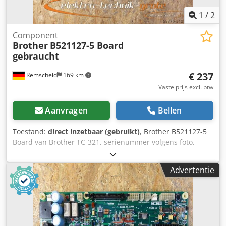
1
/
2
Component
Brother
B521127-5 Board
gebraucht
€ 237
Remscheid
169 km
Vaste prijs excl. btw
Aanvragen
Bellen
Toestand:
direct inzetbaar (gebruikt)
, Brother B521127-5
Board van Brother TC-321, serienummer volgens foto,
gebruikt, goede staat, 100% functioneel. Dcodpfx Aei D
Ulcjgnjk
Advertentie