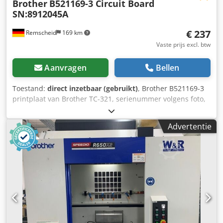
Brother
B521169-3 Circuit Board
SN:8912045A
€ 237
Remscheid
169 km
Vaste prijs excl. btw
Aanvragen
Bellen
Toestand:
direct inzetbaar (gebruikt)
, Brother B521169-3
printplaat van Brother TC-321, serienummer volgens foto,
gebruikt, goede staat, 100% functioneel. Dcedpei D Ulksfx
Agnek
Advertentie