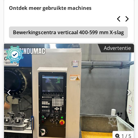
Ontdek meer gebruikte machines
r
Bewerkingscentra verticaal 400-599 mm X-slag
Advertentie
1
/
5