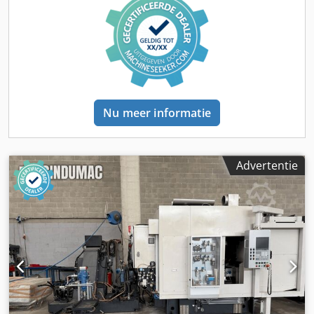
assen en een draaitafel. De BT30 spindel kan werken met
een toerental tot 12000 rpm. Aanvullende uitrusting •
spanentransporteur • flyer op afstand • Kitagawa
roterende plaat Voordelen van de machine Technische
voordelen van de machine Dsdpeyi Ehkofx Agnsck • 3 + 1
as • Gereedschapshouders: willekeurig 26 posities • Snel
vooruitspoelen: 70-70-70 m/min • Pallets: 2 / 600 x 425
Dimensions Machine Depth 3700 mm
Nu meer informatie
Advertentie