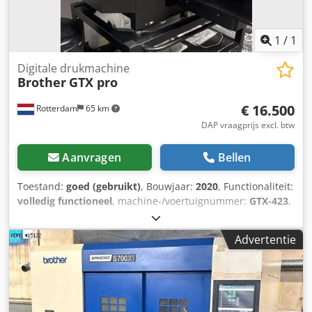
1
/
1
Digitale drukmachine
Brother
GTX pro
€ 16.500
Rotterdam
65 km
DAP vraagprijs excl. btw
Aanvragen
Bellen
Toestand:
goed (gebruikt)
, Bouwjaar:
2020
, Functionaliteit:
volledig functioneel
, machine-/voertuignummer:
GTX-423
,
aantal inktcartridges:
6
, kleurkanalen:
CMYK+2x WHITE
,
jaar van de laatste revisie:
2026
, Complete professional
Advertentie
DTG production line — Brother GTX Pro + Schulze
Pretreatmaker IV + Tesoma Mini drying tunnel + Drucktech
double press Due to a change in business operations, we
are offering our complete DTG production line for sale. All
machines are in very good to as-new condition and have