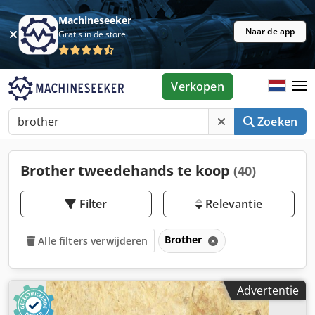
Machineseeker
Naar de app
Gratis in de store
Verkopen
Zoeken
Brother tweedehands te koop
(40)
Filter
Relevantie
Brother
Alle filters verwijderen
Advertentie