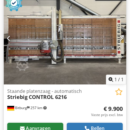
1
/
1
Staande platenzaag - automatisch
Striebig
CONTROL 6216
€ 9.900
Bitburg
257 km
Vaste prijs excl. btw
Aanvragen
Bellen