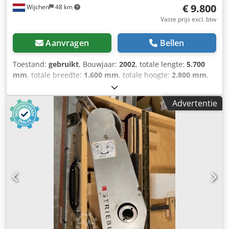
€ 9.800
Wijchen
48 km
Vaste prijs excl. btw
Aanvragen
Bellen
Toestand:
gebruikt
, Bouwjaar:
2002
, totale lengte:
5.700
mm
, totale breedte:
1.600 mm
, totale hoogte:
2.800 mm
,
Kleur: Wit Gewicht: 750 kg - Bouwjaar: 2002 Dodpfxozh
Hqvj Adwskr - Documentatie aanwezig: Nee - CE markering
Advertentie
aanwezig: Ja - CE certificaat aanwezig: Nee - Serienummer:
32604 - Max. zaaghoogte verticaal [mm]: 2070 - Max.
zaaghoogte horizontaal [mm]: 4600 - Max. zaagbreedte
[mm]: 4600 - Max. zaagdiepte [mm]: 60 - Min. zaagblad
diameter [mm]: 240 - Max. zaagblad diameter [mm]: 250 -
Asgat zaagblad diameter [mm]: 30 - Horizontaal zagen: Ja -
Verticaal zagen: Ja - Voltage [V]: 400 - Stroomverbruik [A]:
8.4 - Afzekering [A]: 16 - Vermogen [kW]: 3.0 -
Transportafmetingen: 5700mm x 1600mm x 2800mm (l x b
x h) - Transportgewicht [kg]: 750kg - Transportcolli [st.]: 1
Financiële informatie BTW: De getoonde prijs is exclusief
BTW BTW/marge: BTW verrekenbaar voor ondernemers