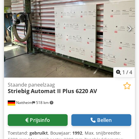
vrijstaand afzuiging: externe afzuiging vergrendeling
zaagbalk: handmatig Gewicht ca.: 1500 kg Afmetingen:
6300 x 1300 x 2900 mm Motorvermogen: 5,5 kW
Opslaglocatie: Nattheim
1
/
4
Staande paneelzaag
Striebig
Automat II Plus 6220 AV
Nattheim
518 km
Prijsinfo
Bellen
Toestand:
gebruikt
, Bouwjaar:
1992
, Max. snijbreedte: