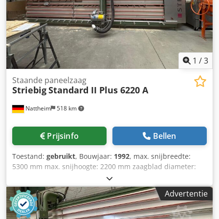
1
/
3
Staande paneelzaag
Striebig
Standard II Plus 6220 A
Nattheim
518 km
Prijsinfo
Bellen
Toestand:
gebruikt
, Bouwjaar:
1992
, max. snijbreedte:
5300 mm max. snijhoogte: 2200 mm zaagblad diameter:
300 mm max. bewerkingsdikte: 80 mm zaagblad boring: 30
mm ondersteuning onder: vaste rollen
Advertentie
materiaalondersteuning: flexibele kunststof latten
meetsysteem: schaal Dkodpfjy H E Utex Adwjr verstelling
zaagkop: handmatig zaagvoeding: handmatig montage: