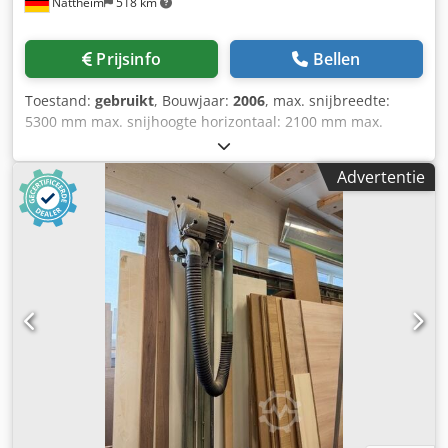
Nattheim
518 km
Prijsinfo
Bellen
Toestand:
gebruikt
, Bouwjaar:
2006
, max. snijbreedte:
5300 mm max. snijhoogte horizontaal: 2100 mm max.
snijhoogte verticaal: 2240 mm max. bewerkingsdikte: 80
mm zaagblad diameter: 300 mm zaagblad boring: 30 mm
Advertentie
ondersteuningsplaat: vaste rollen materiaalondersteuning:
flexibele kunststof latten ondersteuning voor kleine
onderdelen: ja Dodpfxezrmwws Adwjkr meetsysteem:
schaal kantelbare zaagkop: handmatig zaagvoorschub:
handmatig stofafzuiging: externe stofafzuiging
vergrendeling zaagbalk: handmatig gewicht (ca.): 1000 kg
afmetingen: 6660 x 1426 x 3015 mm motorvermogen: 5,5
kW stofafzuigdiameter: 140 mm opslaglocatie: Nattheim