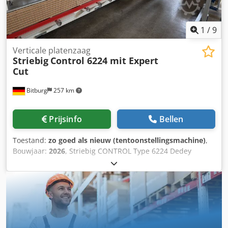
1
/
9
Verticale platenzaag
Striebig
Control 6224 mit Expert
Cut
Bitburg
257 km
Prijsinfo
Bellen
Toestand:
zo goed als nieuw (tentoonstellingsmachine)
,
Bouwjaar:
2026
, Striebig CONTROL Type 6224 Dedey
Ehnyepfx Adwekr Zaagbereik L: 5300 x Hvert: 2240 / Hhor:
2100 x D: 80 mm Technische gegevens: Zaaggewicht ca.
1200 kg Zaagdiepte 80 mm Zaagmotoraandrijving 5,5 kW
(7,5 pk) Zaagblad diameter 300 mm Zaagblad boring 30
mm Emissie-geluidsdrukniveau op werkplek LpA 89,5 dB
Zaagbladtoerental 4800 omw/min 2 afzuigaansluitingen ø
140 mm Persluchtaansluiting 6–10 bar Aansluitwaarde 7,3