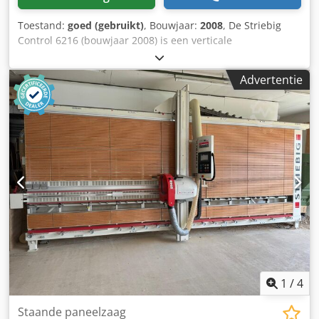
Toestand:
goed (gebruikt)
, Bouwjaar:
2008
, De Striebig
Control 6216 (bouwjaar 2008) is een verticale
paneelzaagmachine van het hoogste kwaliteitsniveau, met
een zaagbereik van circa 5300 x 1600 mm, en is ontworpen
Advertentie
voor het nauwkeurig zagen van hout, kunststoffen en
aluminium composietpanelen. Dkedpfx Adezpbcvowjr
Technische kenmerken: Zaagbereik: circa 5300 mm lengte
1600 mm hoogte (model 6216) Besturing: volledig
elektronische positionering en touchscreenbediening voor
seriële zaagsneden. Zaagdiepte: tot 80 mm. Toepassing:
geoptimaliseerd voor volledig geautomatiseerde
werkprocessen en hoge herhalingsnauwkeurigheid.
Locatie: arriveert in week 33 in magazijn 54634 Bitburg.
1
/
4
Staande paneelzaag