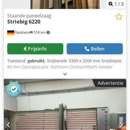
1
/
3
Staande paneelzaag
Striebig
6220
Nattheim
518 km
Prijsinfo
Bellen
Toestand:
gebruikt
, Snijbereik: 5300 x 2200 mm Snijdiepte:
80 mm Opslaglocatie: Nattheim Dsdoynttfopfx Adwekr
Advertentie