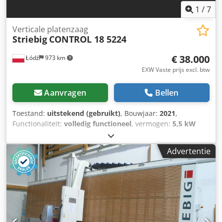
1
/
7
Verticale platenzaag
Striebig
CONTROL 18 5224
€ 38.000
Łódź
973 km
EXW Vaste prijs excl. btw
Aanvragen
Bellen
Toestand:
uitstekend (gebruikt)
, Bouwjaar:
2021
,
Functionaliteit:
volledig functioneel
, vermogen:
5,5 kW
(7,48 pk)
, ingangsspanning:
400 V
, ingangsfrequentie:
50
Hz
, type ingangsstroom:
driefasig
, snijhoogte (max.):
2.240
Advertentie
mm
, snijbreedte (max.):
4.300 mm
, zaagblad diameter:
300 mm
, zaagblad boring:
30 mm
, Wij bieden deze
verticale platenzaag Striebig CONTROL 18 5224, bouwjaar
2021, in zeer goede staat aan. Het taxatierapport vindt u in
de bijlage. Type: 5224 Zaaglengte: 4.300 mm Verticale
zaaghoogte: 2.240 mm Horizontale zaaghoogte: 2.100 mm
Maximale materiaaldikte: 80 mm Nominale spanning: 400