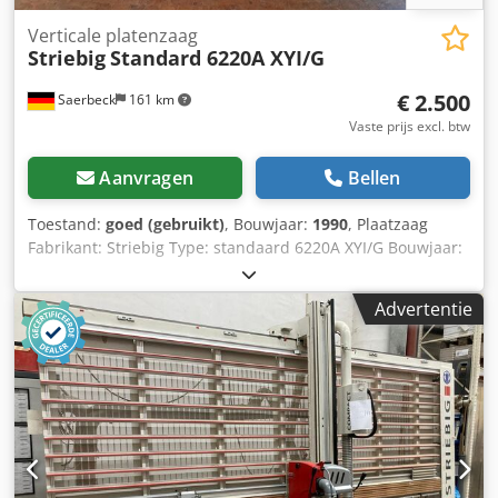
Verticale platenzaag
Striebig
Standard 6220A XYI/G
€ 2.500
Saerbeck
161 km
Vaste prijs excl. btw
Aanvragen
Bellen
Toestand:
goed (gebruikt)
, Bouwjaar:
1990
, Plaatzaag
Fabrikant: Striebig Type: standaard 6220A XYI/G Bouwjaar:
1990 Zaaglengte: 5.300 mm Dkedezrt Hfopfx Adwor
Zaaghoogte: 2.200 mm Zaagdiepte: 80 mm Vermogen: 4,4
Advertentie
kW Toerental: 4.750 tpm Voor wandmontage. Steunen voor
vrijstaande opstelling kunnen optioneel worden
aangeschaft.