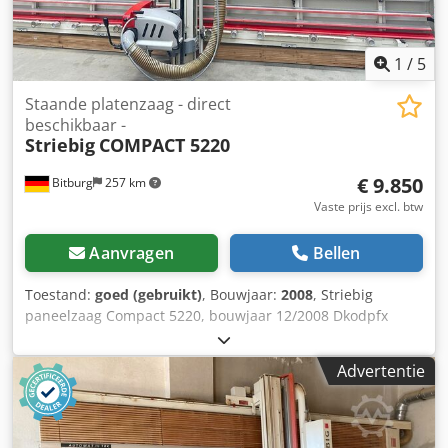
1
/
5
Staande platenzaag - direct
beschikbaar -
Striebig
COMPACT 5220
€ 9.850
Bitburg
257 km
Vaste prijs excl. btw
Aanvragen
Bellen
Toestand:
goed (gebruikt)
, Bouwjaar:
2008
, Striebig
paneelzaag Compact 5220, bouwjaar 12/2008 Dkodpfx
Adozp Nt Aswer Massief, zelfdragend, stevig gelast en
torsiestijf zaagraam Stabiele, duurzame
Advertentie
zaagbalkconstructie van staal Robuuste lagering van de
motorwagen zorgt voor een hoge zaagprecisie Krachtige,
trillingsarme 3,0 kW-motor (S1) TRK-stofafzuiging
Automatisch wegwijkend aluminium rooster met kunststof