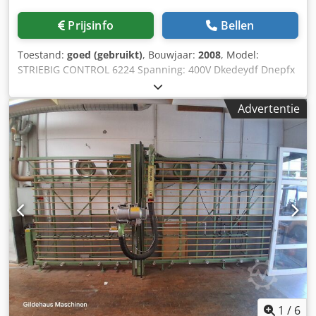
SUPERSILENT-geluiddemping voor vermindering van
zaaggeluid • Elektromagnetische motorrem • ProLock Easy-
Prijsinfo
Bellen
Fix gereedschapsklemsysteem Besturing • 12" touchscreen
computer met optimale gebruikersinterface • Meertalige
Toestand:
goed (gebruikt)
, Bouwjaar:
2008
, Model:
gebruikersinterface • Gereedschapsdatabase garandeert
STRIEBIG CONTROL 6224 Spanning: 400V Dkedeydf Dnepfx
hoge flexibiliteit en absolute herhaalnauwkeurigheid •
Adwjr Vermogen: 4,4kW Bouwjaar: 07.2008
Volautomatisch zaagproces • Traploos instelbare
Advertentie
invoersnelheden 10-25 m/min • Selecteerbare zaagcyclus •
Plaateindeherkenning • Constante terugloopsnelheid •
Bedrijfsurenteller • Netwerkaansluiting • 24VDC UPS voor
touchscreen PC (ononderbroken stroomvoorziening) •
Automatische zaagbalkpositionering (ASP) Maatinstelling •
Digitaal meetsysteem DMS.x (horizontale as voor verticale
snedes) • Elektronisch positioneersysteem EPS.y incl. ABO
(verticale as voor horizontale snedes) Design, ergonomie •
Typisch STRIEBIG productdesign • Meervoudig bekroond
(o.a. Designprijs Zwitserland) • Functionele en
ergonomische bediening Montage • Wand- of vrijstaande
montage mogelijk
1
/
6