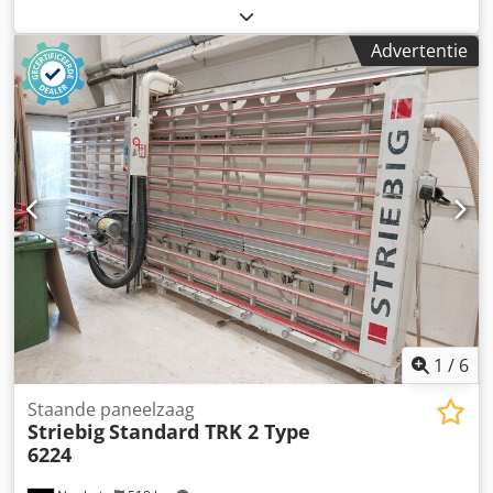
specificaties: Vermogen: 4,4 kW (5,98 pk) Inspanning: 400 V
Dkodpeznncmsfx Adwor Ingangsstroom: 12 A Snijhoogte
Advertentie
(max.): 2.200 mm Snijbreedte (max.): 4.300 mm Zaagblad
diameter: 300 mm Toerental (min.): 4.750 tpm Totale
lengte: 5.400 mm Totaal gewicht: 1.000 kg Locatie: direct
beschikbaar vanuit ons magazijn in 54634 Bitburg.
1
/
6
Staande paneelzaag
Striebig
Standard TRK 2 Type
6224