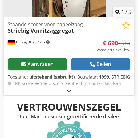
Levering en inruil altijd mogelijk van alles in de industriële
sectoren Yorick Diebels
1
/
5
Staande scorer voor paneelzaag
Striebig
Vorritzaggregat
€ 690
Bitburg
257 km
€ 780
Vaste prijs excl. btw
Aanvragen
Bellen
Toestand:
uitstekend (gebruikt)
, Bouwjaar:
1999
, STRIEBIG
III TRK score-eenheid score-eenheid In houten kist Kan
achteraf worden ingebouwd in een Striebig Standard TRK
Dodpfxevluwvo Adwokr Locatie: af magazijn 54634 Bitburg
-per direct beschikbaar-
VERTROUWENSZEGEL
Door Machineseeker gecertificeerde dealers