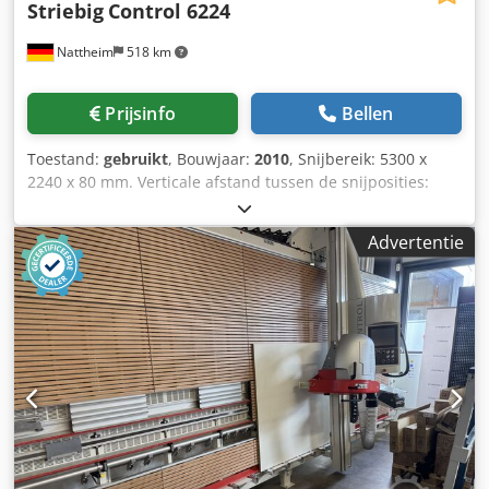
Striebig
Control 6224
Nattheim
518 km
Prijsinfo
Bellen
Toestand:
gebruikt
, Bouwjaar:
2010
, Snijbereik: 5300 x
2240 x 80 mm. Verticale afstand tussen de snijposities:
1000 mm. Voorsnijdsnelheid: 10-25 m/min.
Voorsnijzaagkop VSA (traploos). Onafhankelijke
Advertentie
steunpoten, compleet. Elektronisch positioneersysteem
CON, EPSx. Elektronisch positioneersysteem CON, EPSy.
Automatische afsnijvoorziening bovenaan. Papierhouder.
Kleine-onderdelenopvang, compleet (2-delig).
Opslaglocatie: Leverancier. Dkedpfxozpzg Is Adwor