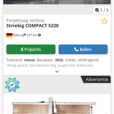
1
/
3
Paneelzaag rechtop
Striebig
COMPACT 5220
Bitburg
257 km
Prijsinfo
Bellen
Toestand:
nieuw
, Bouwjaar:
2026
, Solide, zelfdragend,
stevig gelast, torsiebestendig zaagframe Robuuste,
duurzame stalen zaagbalkconstructie Robuuste lagering
van de motorslede zorgt voor hoge zaagprecisie Krachtige,
Advertentie
trillingsarme motor van 3,9 kW (5,3 pk) TRK
stofafzuigsysteem Automatisch afbuigend aluminium
lattenframe met kunststof steunen Voorziening voor
wandmontage Kogelgelagerde steunrollen Verdeelde
middensteun op optimale werkhoogte, met aluminium
roosters Geïntegreerde houten steun voor kleine
onderdelen Superstille geluidsisolatie om zaagbladlawaai