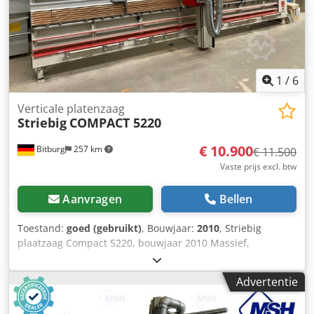
1
/
6
Verticale platenzaag
Striebig
COMPACT 5220
€ 10.900
Bitburg
257 km
€ 11.500
Vaste prijs excl. btw
Aanvragen
Bellen
Toestand:
goed (gebruikt)
, Bouwjaar:
2010
, Striebig
plaatzaag Compact 5220, bouwjaar 2010 Massief,
zelfdragend, vast gelast en torsiestijf zaagraam Stabiele,
duurzame zaagbalk-staalconstructie Robuuste lagering
Advertentie
van de motorloopwagen zorgt voor hoge zaagprecisie
Krachtige, trillingsarme 3,9 kW motor (5,3 pk) TRK-