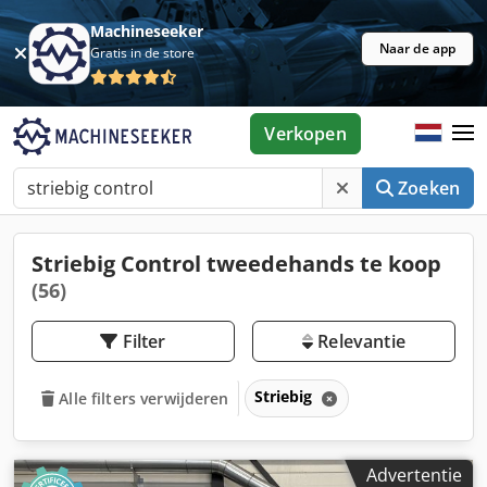
Machineseeker
Naar de app
Gratis in de store
Verkopen
Zoeken
Striebig Control tweedehands te koop
(56)
Filter
Relevantie
Striebig
Alle filters verwijderen
Advertentie