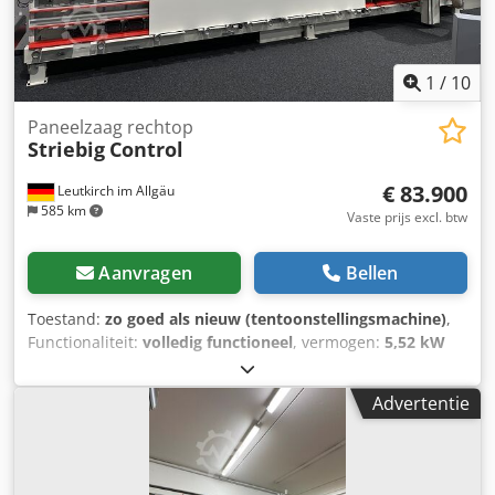
1
/
10
Paneelzaag rechtop
Striebig
Control
€ 83.900
Leutkirch im Allgäu
585 km
Vaste prijs excl. btw
Aanvragen
Bellen
Toestand:
zo goed als nieuw (tentoonstellingsmachine)
,
Functionaliteit:
volledig functioneel
, vermogen:
5,52 kW
(7,51 pk)
, ingangsspanning:
400 V
, ingangsfrequentie:
50
Hz
, zaagblad diameter:
300 mm
, zaagblad boring:
30 mm
,
Advertentie
toerental (max.):
4.800 rpm
, totaalgewicht:
1.200 kg
,
snijlengte (max.):
5.300 mm
, snijdiepte:
80 mm
,
extractiemondstuk diameter:
140 mm
, Verdere technische
gegevens Zaaghoogte verticaal: 2240 mm Zaaghoogte