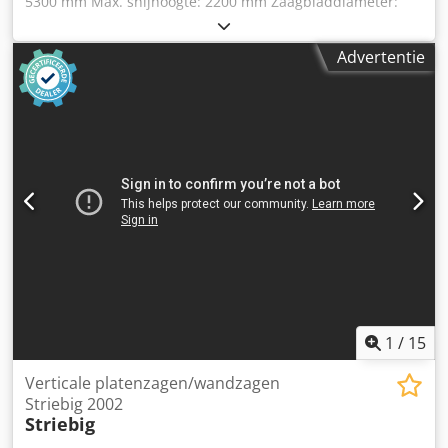
5300 mm Max. snijhoogte: 2200 mm Zaagbladdiameter:
300 mm Max. bewerkingsdikte: 80 mm Zaagbladboring: 30
mm Bodemondersteuning: starre rollen Zaagkop
Advertentie
zwenkbaar: handmatig Zaagtoevoer: automatisch
Afzuiging: extern afzuiging Gewicht ca.: 1500 kg
Motorvermogen: 5,5 kW Opslaglocatie: Nattheim
Dkodpfsvvkq Tox Adwsr
1
/
15
Verticale platenzagen/wandzagen
Striebig 2002
Striebig