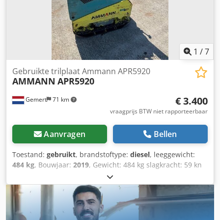
1
/
7
Gebruikte trilplaat Ammann APR5920
AMMANN
APR5920
€ 3.400
Gemert
71 km
vraagprijs BTW niet rapporteerbaar
Aanvragen
Bellen
Toestand:
gebruikt
, brandstoftype:
diesel
, leeggewicht:
484 kg
, Bouwjaar:
2019
, Gewicht: 484 kg slagkracht: 59 kn
Diesel, 1 cylinder Hatz (1b40)\ Vooruit/ teruguit. Elektrisch
gestart. Breedte plaat: 60 cm Crjdpfexw H Hcex Anijf Prijs
per stuk: € 3.400,- ex BTW Meerdere op voorraad!