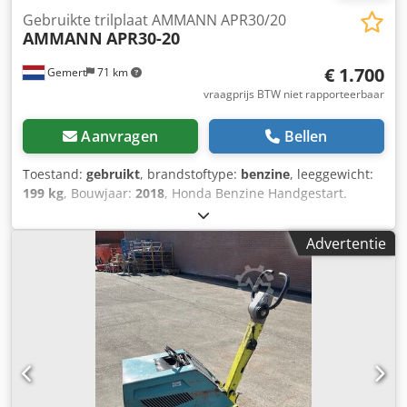
Gebruikte trilplaat AMMANN APR30/20
AMMANN
APR30-20
€ 1.700
Gemert
71 km
vraagprijs BTW niet rapporteerbaar
Aanvragen
Bellen
Toestand:
gebruikt
, brandstoftype:
benzine
, leeggewicht:
199 kg
, Bouwjaar:
2018
, Honda Benzine Handgestart.
Gewicht: 199 kg slagkracht: 30kn Breedte plaat: 50cm
Vooruit/teruguit Prijs: €1.700,- ex BTW Meerdere op
Advertentie
voorraad!! Credoxw H Hvepfx Anijf