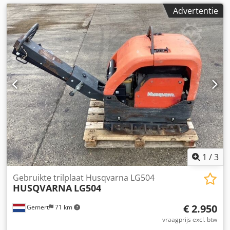
Advertentie
1
/
3
Gebruikte trilplaat Husqvarna LG504
HUSQVARNA
LG504
€ 2.950
Gemert
71 km
vraagprijs excl. btw