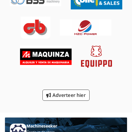
Meer Verdieping Pers
Meten Van De Plaat
Platform Type Mb
Productie Van Bouwmaterialen
Reinigings- En Ontsmettingswerkzaamheden Machine
Stoel Fabriek
Stoel Groepen
Veiligheid En Gezondheid
Adverteer hier
Vloer Dekvloer
Werken Voertuig
Machineseeker
Gratis in de store