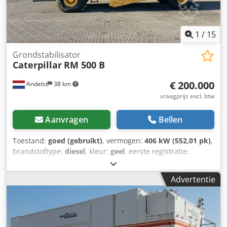
1
/
15
Grondstabilisator
Caterpillar
RM 500 B
€ 200.000
Andelst
38 km
vraagprijs excl. btw
Aanvragen
Bellen
Toestand:
goed (gebruikt)
, vermogen:
406 kW (552,01 pk)
,
brandstoftype:
diesel
, kleur:
geel
, eerste registratie:
01/2017
, Bouwjaar:
2017
, bedrijfsturen:
7.500 h
,
Aandrijving: Wiel Aantal cilinders: 6 Leeggewicht: 29.500 kg
Advertentie
Technische staat: goed Optische staat: goed Eerste
ingebruikname 2017 Fabrikant CATERPILLAR Crjdpfsx
Sxmysx Aniof Model RM-500B Urenstand: 7.500
Serienummer CATRM500VMB900114 Conditie Gebruikt
Bedrijfsstaat Werkend Omschrijving Gesloten cabine,