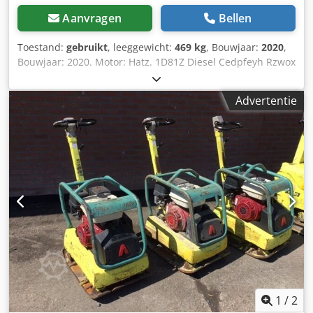
Aanvragen
Bellen
Toestand:
gebruikt
, leeggewicht:
469 kg
, Bouwjaar:
2020
,
Bouwjaar: 2020. Motor: Hatz. 1D81Z Diesel Cedpfeyh Rzwox
Aniorf Breedte plaat: 70 cm. Slagkracht: 65kn. Elektrisch
gestart Vooruit/Teruguit. Prijs: € 2.950,- ex BTW
Advertentie
1
/
2