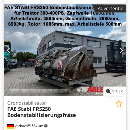
16.500 kg machine 24.800 kg machine inclusief
Advertentie
aanhangermodule Volume: Beton: 25m³ Water: 11m³
Transportafmetingen: Lengte: 11,60 m Breedte: 2,55m
Hoogte: 4,00m
1
/
14
Grondstabilisator
FAE Stabi FRS250
Bodenstabilisierungsfräse
Aichach
584 km