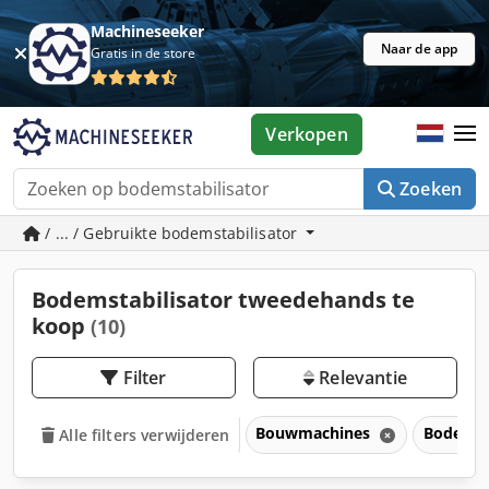
Machineseeker
Naar de app
Gratis in de store
Verkopen
Zoeken
/ ... / Gebruikte bodemstabilisator
Bodemstabilisator tweedehands te
koop
(10)
Filter
Relevantie
Bouwmachines
Bodemst
Alle filters verwijderen