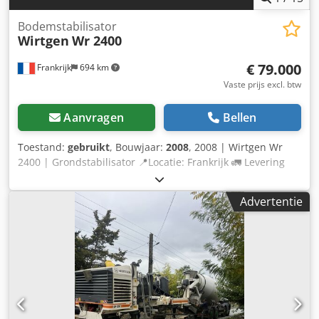
Bodemstabilisator
Wirtgen
Wr 2400
€ 79.000
Frankrijk
694 km
Vaste prijs excl. btw
Aanvragen
Bellen
Toestand:
gebruikt
, Bouwjaar:
2008
, 2008 | Wirtgen Wr
2400 | Grondstabilisator 📍Locatie: Frankrijk 🚛 Levering
mogelijk naar uw bestemming – Gebruik onze
transportcalculator om de vervoerskosten in te schatten! 💰
Advertentie
Direct kopen voor EUR 79.000 of doe een bod. Betaling bij
levering mogelijk tegen een aantrekkelijk tarief (onder
voorbehoud van goedkeuring)* 👷‍♂️ Geïnspecteerd door een
onafhankelijke expert 21 inspectiepunten, 18 goedgekeurd
✅ 3 met gebreken ℹ️ 0 kritieke punten ⚠️ 📌 Opmerking van
de inspecteur: De machine was operationeel en alle
functies werkten tijdens de inspectie. De sproei-installatie
werkte echter niet omdat er geen water in de tank zat. De