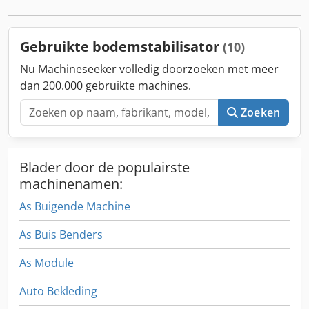
vierwielaandrijving
, BETONAFWERKER WIRTGEN SP 25i,
bouwjaar 11.2023, in gebruik genomen 04.2024, 980
bedrijfsuren, niet beschadigd, operationeel. Cedpfx
Gebruikte bodemstabilisator
(10)
Anoykuafeiorf
Nu Machineseeker volledig doorzoeken met meer
dan 200.000 gebruikte machines.
Zoeken
Blader door de populairste
machinenamen:
As Buigende Machine
As Buis Benders
As Module
Auto Bekleding