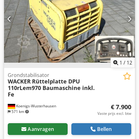
2.550 x 1.990 mm Tractorvereisten: • Heffing:
Driepuntsophanging categorie 2 volgens DIN / ISO 730 - 1 •
Benodigde hydraulische capaciteit: 50 liter/min bij 180 bar
• Max. toegestane hydraulische volumestroom: 75 liter/min
• Elektrisch systeem: 12 V - Mogelijkheid tot laden
aanwezig! - Slechts 1 eigenaar! - Duitse machine! - Direct
inzetbaar! Wijzigingen en tussentijdse verkoop
voorbehouden! = Meer informatie = Bouwjaar: 2017 Neem
contact op met Joannis Arpantzanis of Kai Bühler voor
meer informatie.
1
/
12
Grondstabilisator
WACKER
Rüttelplatte DPU
110rLem970 Baumaschine inkl.
Fe
€ 7.900
Koenigs-Wusterhausen
571 km
Vaste prijs excl. btw
Aanvragen
Bellen