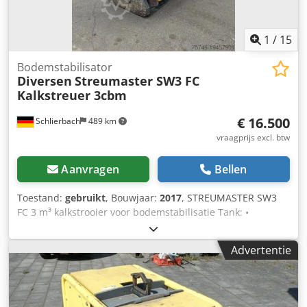
1
/
15
Bodemstabilisator
Diversen
Streumaster SW3 FC
Kalkstreuer 3cbm
€ 16.500
Schlierbach
489 km
vraagprijs excl. btw
Aanvragen
Bellen
Toestand:
gebruikt
, Bouwjaar:
2017
, STREUMASTER SW3
FC 3 m³ kalkstrooier voor bodemstabilisatie Tank: •
Bouwjaar: 2017 • 3 m³ tankvolume • Vulopening: 3" / 3"
Strooimechanisme: Credpfx Aowv H Nqjnief • Werkbreedte:
Advertentie
2.460 mm • Delen werkbreedte: 3 x 820 mm •
Strooihoeveelheid bij 1 km/u: 1-50 kg/m² (bij een
bindmiddel-dichtheid van 1 kg/liter) Gewicht en
afmetingen: • Eigen gewicht: 1.250 kg • Afmetingen: 1.600 x