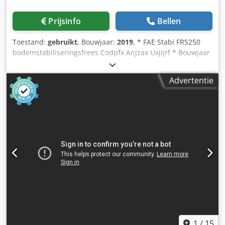
Prijsinfo
Bellen
Toestand:
gebruikt
, Bouwjaar:
2019
, * FAE Stabi FRS250
bodemstabiliseringsfrees Codpfx Anjzax Uxjijrf * Bouwjaar
2019 * Voor tractoren van 300 - 400 pk * Aftakas 1.000 tpm
* Werkbreedte: 2.560 mm * Totale breedte: 2.990 mm *
Advertentie
6.500 kg * Rotor: 1.085 mm * Maximale werkdiepte: 500
mm
1
/
15