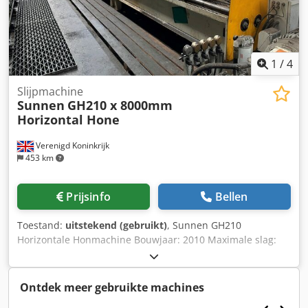
1
/
4
Slijpmachine
Sunnen
GH210 x 8000mm
Horizontal Hone
Verenigd Koninkrijk
453 km
Prijsinfo
Bellen
Toestand:
uitstekend (gebruikt)
, Sunnen GH210
Horizontale Honmachine Bouwjaar: 2010 Maximale slag:
8000 mm Toerental spil: 0 - 300 omw/min Maximale
spilvermogen: 40 pk (29,83 kW) Maximaal vermogen
slagunit: 18 pk (13,42 kW) Slagsnelheid bereik: 0 – 100
Ontdek meer gebruikte machines
ft/min (0 – 30,5 m/min) Inwendig diameterbereik: 2 – 24