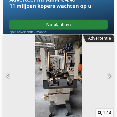
11 miljoen kopers
wachten op u
Nu plaatsen
*per advertentie / maand
Advertentie
1
/
4