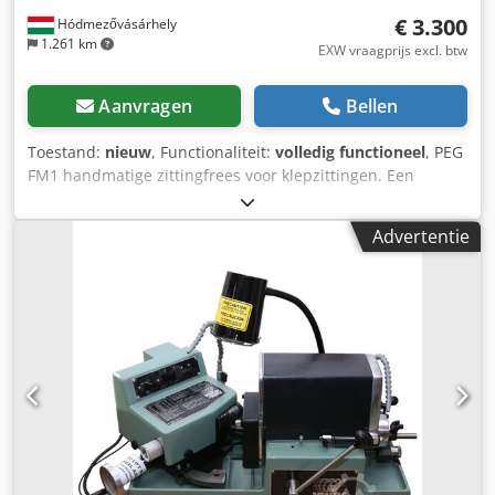
€ 3.300
Hódmezővásárhely
1.261 km
EXW vraagprijs excl. btw
Aanvragen
Bellen
Toestand:
nieuw
, Functionaliteit:
volledig functioneel
, PEG
FM1 handmatige zittingfrees voor klepzittingen. Een
goedkope en nauwkeurige oplossing voor het frezen van
klepzittingen. Min. klepzittingdiameter: Ø 16 mm Max.
Advertentie
klepzittingdiameter: Ø 65 mm Spindelslag: 15 mm
Toerental: 30–100 tpm Stroomvoorziening: 230V 1-fase –
400V 3-fase Motorvermogen: 0,24 kW 1-fase – 0,37 kW 3-
fase Bij interesse, neem contact op! Dwodpfx Aexvc Nwoh
Aja Meer machines te koop: Berco, Comec, Sunnen,
Carmec, Kwik-Way, Serdi, PEG Klepslijpmachine,
cilinderkop- en blokvlakker, klepzittingfrees, druktester,
onderdelenreiniger.