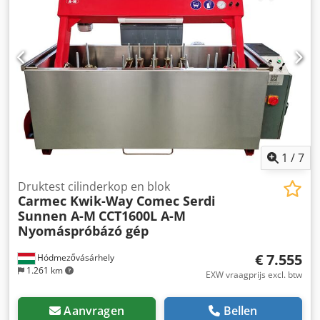
klepslijpschijf: 178 mm Diameter oppervlakteschijf: 76 mm
Spindel aandrijfmotor (H.P.): 0,37 kW Aandrijfmotor
klauwplaat (H.P.): 0,06 kW Dwedpsnacu Dsfx Ah Aea
Koelvloeistof capaciteit: 3,8 ltr Chuck R.P.M. (ongeveer): 100
- 300 Slijphoeken: 13° - 62° Hoofdafmetingen: B x L x H: 940
x 559 x 406 mm Gewicht: 141 kg Als je geïnteresseerd bent,
neem dan contact met me op! Meer machines te koop:
Berco, Comec, Sunnen, Carmec, Kwik-Way, Serdi, PEG
Klepslijpmachine, kop- en blokfreesmachine, klepzittingen
frezen, druktester, onderdelenwasmachines
1
/
7
Druktest cilinderkop en blok
Carmec Kwik-Way Comec Serdi
Sunnen A-M
CCT1600L A-M
Nyomáspróbázó gép
€ 7.555
Hódmezővásárhely
1.261 km
EXW vraagprijs excl. btw
Aanvragen
Bellen