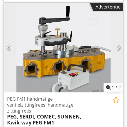
mm
, totale breedte:
1.626 mm
, totale lengte:
1.219 mm
,
Advertentie
totaalgewicht:
725 kg
, Te koop, als nieuw, weinig
gebruikte, zeer precieze (± 0,001 mm) automatische
honmachine voor gaten, compleet met veel precisie-
instrumenten, meetapparatuur en veel extra accessoires
voor het honen van boringen van D6 tot D25 mm. De
machine is aangesloten op het elektriciteitsnet en klaar
voor gebruik. Dodpsy E N R Nefx Ah Ajwa
1
/
2
PEG FM1 handmatige
ventielzittingfrees, handmatige
zittingfrees
PEG, SERDI, COMEC, SUNNEN,
Kwik-way
PEG FM1