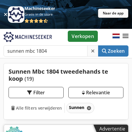
Machineseeker
Naar de app
Gratis in de store
Verkopen
Zoeken
Sunnen Mbc 1804 tweedehands te
koop
(19)
Filter
Relevantie
Sunnen
Alle filters verwijderen
Advertentie