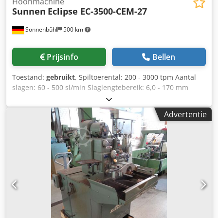
Hoonmachine
Sunnen
Eclipse EC-3500-CEM-27
Sonnenbühl
500 km
Prijsinfo
Bellen
Toestand:
gebruikt
, Spiltoerental: 200 - 3000 tpm Aantal
slagen: 60 - 500 sl/min Slaglengtebereik: 6,0 - 170 mm
Dsdsxy Ikzspfx Ah Aewa Gewicht: 800 kg Alle gegevens
zonder garantie.
Advertentie