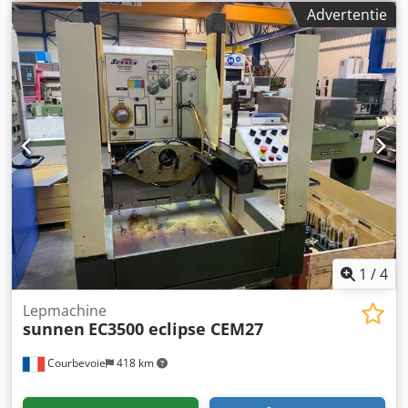
Advertentie
1
/
4
Lepmachine
sunnen
EC3500 eclipse CEM27
Courbevoie
418 km