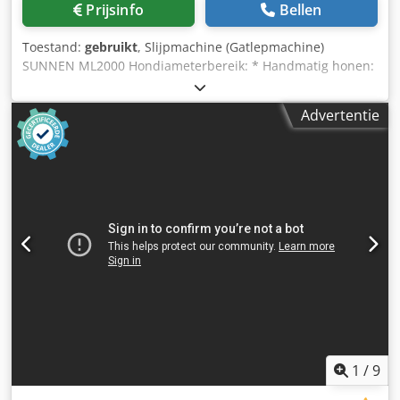
Prijsinfo
Bellen
Toestand:
gebruikt
, Slijpmachine (Gatlepmachine)
SUNNEN ML2000 Hondiameterbereik: * Handmatig honen:
1,5 mm tot 165 mm * Krachthonen: 1,5 mm tot 102 mm
Spindelsnelheid: * Traploos regelbaar van 200 tot 3.000
Advertentie
tpm Slagfrequentie: * 60 tot 350 slagen per minuut
Automatisch bereik: * 3 mm tot 51 mm Olietank capaciteit:
* 106 liter Pneumatische vereisten: * 5,5 bar
Machineafmetingen: * Lengte: 1.600 mm * Breedte: 1.220
mm * Hoogte: 1.900 mm Gewicht: * Ongeveer 725 kg De
machine staat in ons magazijn in Gussago BS, onder
stroom. Proefdraaien mogelijk. M i m u -
Gereedschapsmachines Max. instelbaar toerental: 3.000
tpm Dsdpfx Ahjyf N Ads Aewa
1
/
9