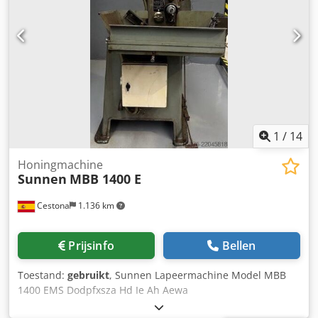
slijpolietank met magneetscheider en filter. Documentatie
aanwezig. Bezichtiging ter plaatse mogelijk. Dedey Ax
Tnjpfx Ah Ajwa
1
/
14
Honingmachine
Sunnen
MBB 1400 E
Cestona
1.136 km
Prijsinfo
Bellen
Toestand:
gebruikt
, Sunnen Lapeermachine Model MBB
1400 EMS Dodpfxsza Hd Ie Ah Aewa