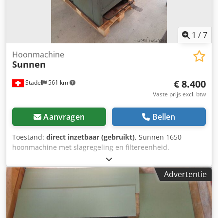
1
/
7
Hoonmachine
Sunnen
€ 8.400
Stadel
561 km
Vaste prijs excl. btw
Aanvragen
Bellen
Toestand:
direct inzetbaar (gebruikt)
, Sunnen 1650
hoonmachine met slagregeling en filtereenheid.
Gereedschap kan worden samengesteld volgens de eisen
van de klant, we hebben een grote selectie van
Advertentie
verschillende hoondoorns. We hebben ook
meetapparatuur op voorraad die speciaal geschikt is voor
hoonwerk. We zijn al meer dan 20 jaar actief in de
hoonsector en geven je graag advies. Dwodjri Tiiopfx Ah