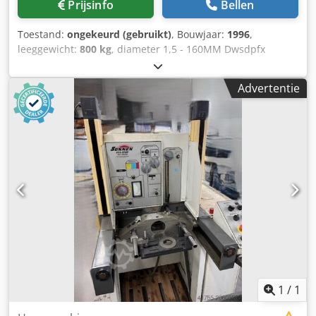
Prijsinfo
Bellen
Toestand:
ongekeurd (gebruikt)
, Bouwjaar:
1996
,
leeggewicht:
800 kg
, diameter 1,5 - 160MM Dwsdpfx
Ahowgm Sas Aja 400MM slag gewicht 800 kg hulpmiddelen
Advertentie
1
/
1