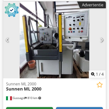
Dwodpfx Ahsigvras Aea
Advertentie
1
/
4
Sunnen ML 2000
Sunnen
ML 2000
Gussago
810 km