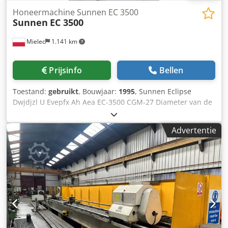
Honeermachine Sunnen EC 3500
Sunnen
EC 3500
Mielec
1.141 km
Prijsinfo
Bellen
Toestand:
gebruikt
, Bouwjaar:
1995
, Sunnen Eclipse
Dwjdjzl U Evepfx Ah Aea EC-3500 CGM-27 Diameter van de
slijpsteen – Slijpbereik 1,5 – 165 mm Slaglengte –
Slijplengte 6 – 170 mm Spindeltoerentallen 200 – 3.000
Advertentie
tpm Slagfrequenties 60 – 500 slagen Totale
vermogensbehoefte – Spindelaandrijving 4,1 kW Slagmotor
1,1 kW Gewicht van de machine ca. 1.200 kg