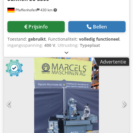
uitzetdruk • Voetschakelaar voor handmatige bediening •
Pfaffenhofen
430 km
Geïntegreerde honingolievoorziening •
Bedieningshandleidingen. Helaas geen
gereedschaphouders of ander toebehoren bijgeleverd.
Prijsinfo
Bellen
Staat: Zeer goede staat! Geschikt voor alle
honwerkzaamheden! Binnenkort: klik hier voor een video
Toestand:
gebruikt
, Functionaliteit:
volledig functioneel
,
van de machine: Levering: uit voorraad, direct
ingangsspanning:
400 V
, Uitrusting:
Typeplaat
beschikbaar, FCA Metzingen Betaling: netto - na ontvangst
beschikbaar, documentatie / handleiding
, Precisie
van de factuur.
kruisslijpmachine Sunnen Eclipse EC-3500 CGM-27,
Advertentie
gebruikt Djdpfxeyx Dv He Ah Aewa Diameter van de te
bewerken onderdelen – slijpbereik 1,5 – 165 mm Slag –
slijplengte 6 – 170 mm Spoed van de spindel 200 – 3.000
omwentelingen per minuut Slagfrequentie 60-500 slagen
Totale vermogensbehoefte – spindelaandrijving 4,1 kW
Slagmotor 1,1 kW Gewicht van de machine ca. 1200 kg
Diepte: 1,6 m Breedte: 1,2 m Hoogte: 1,9 m SICK
veiligheidslichtbarrière Oliefiltratie / filterinstallatie voor
de slijpvloeistof is geïntegreerd – reservefilterpatronen zijn
aanwezig Horizontale kruisslijpmachine / honmachine,
TYPE EC 3500, inclusief bedieningshandleiding
Documentatie/handleiding, typeplaat zijn aanwezig Een