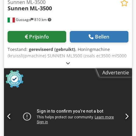
Sunnen ML-3500
Sunnen
ML-3500
Gussago
810 km
Prijsinfo
Bellen
Toestand:
gereviseerd (gebruikt)
, Honingmachine
(kruisslijpmachine) SUNNEN ML3500 (zoals ec3500 ml5000
ml2000 ml 2000 ml 5000) De machine ondergaat een
volledige elektronische retrofit (Siemens / Telemecanique)
Advertentie
Touchscreen. Interface met oplader mogelijk Dodpfx Ahow
Npt Ro Aowa