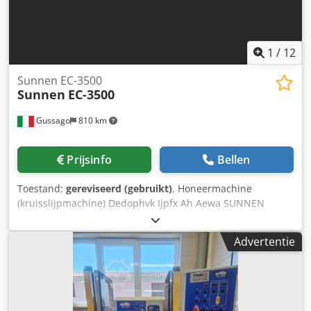
1
/
12
Sunnen EC-3500
Sunnen
EC-3500
Gussago
810 km
Prijsinfo
Bellen
Toestand:
gereviseerd (gebruikt)
, Honeermachine
(kruisslijpmachine) Dedophvk Ijpfx Ah Aewa SUNNEN
EC3500 (zoals ml3500 ml5000 ml2000) VERKOCHT – neem
contact met ons op voor alternatieven, bijv. ML3500 of
Advertentie
ML2000 Volledig elektronische retrofit uitgevoerd (Siemens)
Touchscreen scherm. Interface met oplader mogelijk.