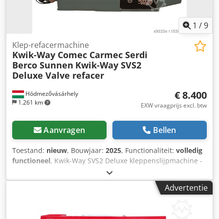
1
/
9
Klep-refacermachine
Kwik-Way Comec Carmec Serdi
Berco Sunnen
Kwik-Way SVS2
Deluxe Valve refacer
€ 8.400
Hódmezővásárhely
1.261 km
EXW vraagprijs excl. btw
Aanvragen
Bellen
Toestand:
nieuw
, Bouwjaar:
2025
, Functionaliteit:
volledig
functioneel
, Kwik-Way SVS2 Deluxe kleppenslijpmachine -
nieuwstaat Met tuimelaarslijper. Technische details:
Precisie 6-kogel klauwplaat Nauwkeurigheid: 0,005 mm
Advertentie
Minimum klepsteeldiameter: 4 mm Maximale
klepsteeldiameter: 14 mm Minimale klepsteellengte (ca.)
85,73 mm Maximale klepkopdiameter: 100 mm Diameter