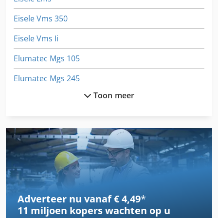
Eisele Vms 350
Eisele Vms Ii
Elumatec Mgs 105
Elumatec Mgs 245
Toon meer
Elumatec Sbz 140
Hitachi Seiki Hg 500
Knuth Basic 180 Super
Makino A 77
Makino Mc 86
Adverteer nu vanaf € 4,49
*
Makino Snc 64
11 miljoen kopers
wachten op u
Metabo Kgs 1670