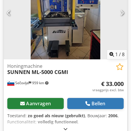
1
/
8
Honingmachine
SUNNEN
ML-5000 CGMI
€ 33.000
Sečovlje
959 km
vraagprijs excl. btw
Aanvragen
Bellen
Toestand:
zo goed als nieuw (gebruikt)
, Bouwjaar:
2006
,
Functionaliteit:
volledig functioneel
,
machine-/voertuignummer:
2D1-1116
, totale hoogte:
1.905