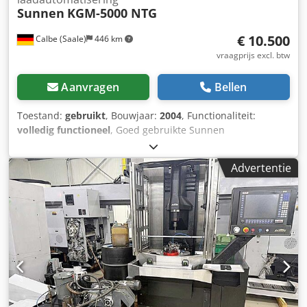
Sunnen
KGM-5000 NTG
€ 10.500
Calbe (Saale)
446 km
vraagprijs excl. btw
Aanvragen
Bellen
Toestand:
gebruikt
, Bouwjaar:
2004
, Functionaliteit:
volledig functioneel
, Goed gebruikte Sunnen
hoonmachine met Felsomat laadsysteem. Diameterbereik
(BINNEN-Ø)¹: Krossgrinding® gereedschappen: 5,46 tot 32
Advertentie
mm bij belading met CGT gereedschappen TurboHone®
gereedschappen: 3,81 tot 32 mm bij belading met MMT
gereedschappen Drijfstanggereedschappen: 53,8 tot 63,8
mm bij gebruik van CRT-gereedschappen Grotere
gereedschappen: 25,4 tot 101,6 mm Werkstuk²: 8 tot 150
mm Max. Gewicht werkstuk: 2,0 kg Spiltoerentalbereik: 250
tot 3700 tpm, instelbaar Standaard toerental: Hoog koppel
in het lage toerentalbereik: 20 tot 1.000 tpm, instelbaar
Toerentalbereik: 33 tot 500 H/min, instelbaar
Koelvloeistofsysteem Pompmotor: 0,18 kW