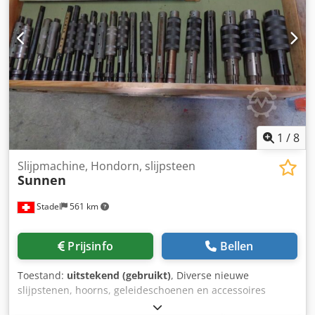
Aja
1
/
8
Slijpmachine, Hondorn, slijpsteen
Sunnen
Stadel
561 km
Prijsinfo
Bellen
Toestand:
uitstekend (gebruikt)
, Diverse nieuwe
slijpstenen, hoorns, geleideschoenen en accessoires
Sunnen. Gebruikte slijpstenen Sunnen, PG800-EM