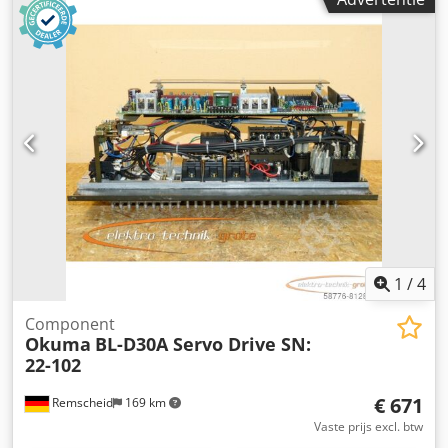
serieproductie • Na installatie direct klaar voor productie
Technical Specification Counter Spindle Yes Driven Tools
Yes
1
/
4
Component
Okuma
BL-D30A Servo Drive SN:
22-102
€ 671
Remscheid
169 km
Vaste prijs excl. btw