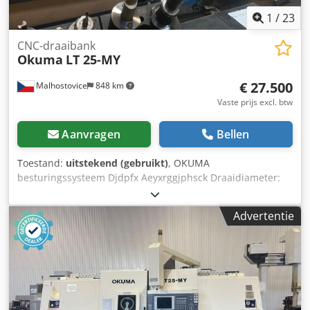
1
/
23
CNC-draaibank
Okuma
LT 25-MY
€ 27.500
Malhostovice
848 km
Vaste prijs excl. btw
Aanvragen
Bellen
Toestand:
uitstekend (gebruikt)
, OKUMA
besturingssysteem Djdpfx Aeyxrggjphsck Draaidiameter:
650 mm Draailengte: 1450 mm Technische informatie zie
foto Bij de prijs van de machine is ook de toebehoren
Advertentie
inbegrepen, zie foto