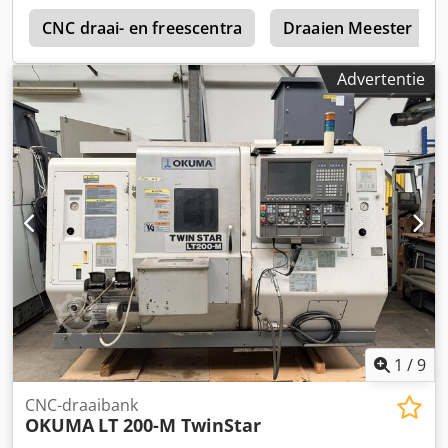
c
CNC draai- en freescentra
Draaien Meester
Advertentie
1
/
9
CNC-draaibank
OKUMA
LT 200-M TwinStar