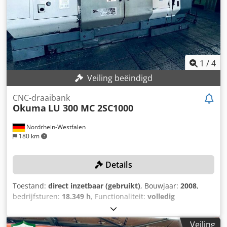
1
/
4
Veiling beëindigd
CNC-draaibank
Okuma
LU 300 MC 2SC1000
Nordrhein-Westfalen
180 km
Details
Toestand:
direct inzetbaar (gebruikt)
, Bouwjaar:
2008
,
bedrijfsturen:
18.349 h
, Functionaliteit:
volledig
functioneel
, draailengte:
1.000 mm
, draaidoorsnede:
340
mm
, spilsnelheid (max.):
4.800 rpm
, controller model:
OSP
Veiling