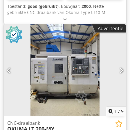
Toestand:
goed (gebruikt)
, Bouwjaar:
2000
, Nette
gebruikte CNC draaibank van Okuma Type LT10-M
Dcsdpfxezhal Hj Aphek Capaciteit ø 210 x 130 mm Spindle
hole ø 53mm Okuma OSP-U100L bediening Verdere
Advertentie
specificaties zie data blad
1
/
9
CNC-draaibank
OKUMA
LT 200-MY