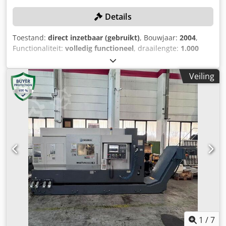
Details
Toestand:
direct inzetbaar (gebruikt)
, Bouwjaar:
2004
,
Functionaliteit:
volledig functioneel
, draailengte:
1.000
mm
, draaidoorsnede:
350 mm
, spil doorgang:
62 mm
,
spilsnelheid (max.):
5.200 rpm
, Uitrusting:
spanenafvoer
,
Veiling
TECHNISCHE DETAILS Draaidiameter over dwarsslede: 370
mm Draailengte: 1.000 mm Draaidiameter: 350 mm
Spilboring: 62 mm Spiltoerental (max.): 5.200 tpm
MACHINEDETAILS Koelmiddelpomp: 8 bar Dcsdpfey S S
Anjx Aphok UITRUSTING Documentatie/Handboek Traploos
instelbaar toerental A-revolver VDI40, 12 stations (alle
aangedreven) B-revolver VDI40, 8 stations Touch Setter
voor A & B revolver Handbediende pinol Spaanafvoer
Afzuiging Stangenlader Samsys Multi-3000
1
/
7