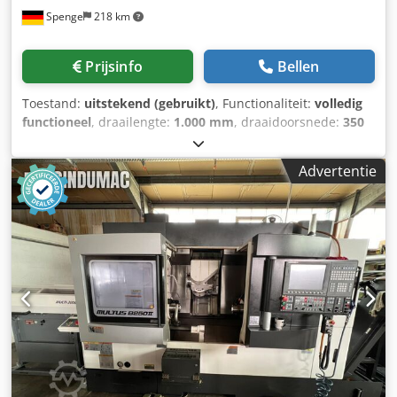
Spenge
218 km
MQ-revolver • Posities: 12 • Afmetingen
gereedschapsschacht: 25 × 25 mm • Capaciteit boorstang:
Ø40 mm • Indexeringstijd: 0,1 s per station • Klemkracht:
Prijsinfo
Bellen
4.000 kg • CNC-besturing: • Okuma OSP-U10L • 10,4" TFT-
kleurenscherm • NC-bedieningsmonitor • Functie voor
Toestand:
uitstekend (gebruikt)
, Functionaliteit:
volledig
verkorting van de cyclustijd • Driekleurige
functioneel
, draailengte:
1.000 mm
, draaidoorsnede:
350
machinestatusindicator Dcsdpezl Auxsfx Aphok • Optie
mm
, verplaatsingsafstand X-as:
260 mm
,
inbegrepen in de offerte: • 15 kW spil met hoog koppel, 25–
verplaatsingsafstand Z-as:
1.020 mm
, CNC-draaibank
3.000 tpm, max. koppel 570,7 Nm Extra uitrusting •
Advertentie
Fabrikant: Okuma Type: LB15 II-M 1SC-1000 Bouwjaar: 1996
Spanentransporteur • Automatisch koelsysteem (0,25 kW) •
Besturing: OSP-7000L Land van herkomst: Japan Levertijd:
Gereedschapsset • Gebruiksaanwijzing en
direct uit voorraad Machine-uitrusting - Lange draailengte
reserveonderdelenhandleiding • Nederlandse handleiding
- Meelopend center (langssupport) - Spaanafvoer -
Technical Specification Driven Tools No Counter Spindle
Aangedreven gereedschappen - One touch IGF -
Yes
Touchsetter Technische gegevens - Werkbereiken -
Slingerdiepte: 340 mm - Max. draaidiameter: 350 mm
(klauwplaatwerk) - Max. draailengte: 1000 mm
Verplaatsingen - X-as: 260 mm - Z-as: 1.020 mm Spil -
Toerental: 45~4.500 tpm - Spilboring standaard: 62 mm -
Spilboring voorlager: 100 mm - Klauwplaatdoorlaat: 52 mm
Revolver - Aantal posities: 12 - Gereedschaphouder: VDI40