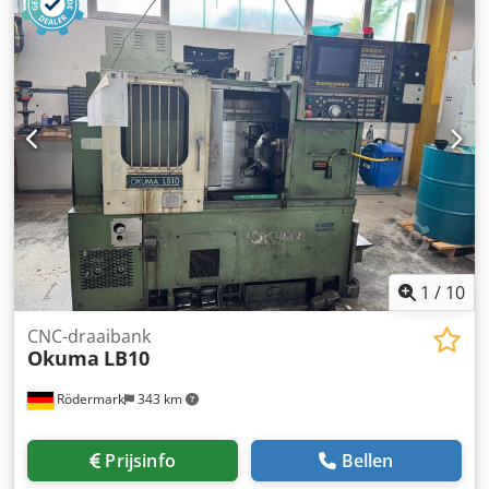
Draaidoorsnede boven bed: 400 mm Max. bewerkbare
lengte: 700 mm Dcodpfx Apjzhwnrjhsk X / Z-slagen:
192/700 mm Slag tegenover spindel (W-as): 730 mm C-as:
0,001° Snelle verplaatsing X / Z: 30/32 m/min
Hoofdspindeltoerental: 5000 t/min Motor: 11 / 7,5 kW 2
turrets: 12 posities Machine-afmetingen: 2700 x 2000 x
1980 mm Machinegewicht: 7000 kg Uitrusting: 2 turrets
met 12 stations VDI 30 Meetgereedschap IRCO SiMag
1
/
10
CNC-draaibank
Okuma
LB10
Rödermark
343 km
Prijsinfo
Bellen