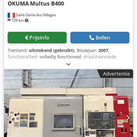
OKUMA
Multus B400
Saint-Genix-les-Villages
729 km
Prijsinfo
Bellen
Toestand:
uitstekend (gebruikt)
, Bouwjaar:
2007
,
Functionaliteit:
volledig functioneel
, draaidoorsnede
boven de dwarsslede:
710 mm
, draaidoorsnede:
710 mm
,
spil-motorvermogen:
11.000 W
, spindelsnelheid (min.):
38
Advertentie
rpm
, spilsnelheid (max.):
3.800 rpm
, verplaatsingsafstand
X-as:
690 mm
, verplaatsing Y-as:
115 mm
,
verplaatsingsafstand Z-as:
1.545 mm
, snelle verplaatsing
X-as:
4 m/min
, snelle verplaatsing Y-as:
26 m/min
, snelle
verplaatsing Z-as:
40 m/min
, toerental (max.):
6.000 rpm
,
type ingangsstroom:
driefasig
, spilneus:
JIS A2-8
,
totaalgewicht:
14.000 kg
, gereedschapslengte:
300 mm
,
gereedschapsgewicht:
10 g
, verplaatsingsafstand W-as:
1.550 mm
, Uitrusting:
documentatie / handleiding
,
Draaifreescentrum OKUMA Multus B400 TECHNISCHE