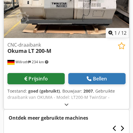
1
/
12
CNC-draaibank
Okuma
LT 200-M
Willroth
234 km
Prijsinfo
Bellen
Toestand:
goed (gebruikt)
, Bouwjaar:
2007
, Gebruikte
draaibank van OKUMA - Model: LT200-M TwinStar -
Bouwjaar: 2007 - Inclusief spanentransporteur Dodpfov S
Svvjx Aphjck - Koelmiddeltank - Direct beschikbaar
Ontdek meer gebruikte machines