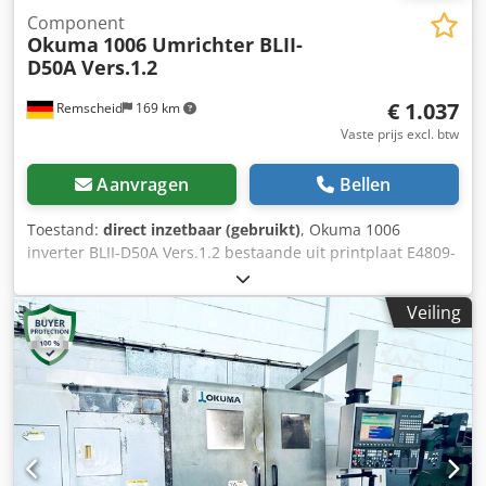
Component
Okuma
1006 Umrichter BLII-
D50A Vers.1.2
€ 1.037
Remscheid
169 km
Vaste prijs excl. btw
Aanvragen
Bellen
Toestand:
direct inzetbaar (gebruikt)
, Okuma 1006
inverter BLII-D50A Vers.1.2 bestaande uit printplaat E4809-
820-006-A + printplaat E4809-770-069-A, gebruikt, normale
gebruikssporen, 100% functioneel, leveringsomvang
Veiling
conform foto's Dcedpfxet Izafe Aphsk