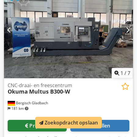
2.200 mm
, totaalgewicht:
7.500 kg
, Uitrusting:
documentatie / handleiding, toerental traploos
regelbaar
, OKUMA LB300MC1000, besturing OSP P200L,
V12 revolverkop VDI40, V12 aangedreven gereedschappen
VDI40, handbediende pinol, spanentransporteur,
koelvloeistofpomp, standaard spil 5000 tpm, taster.
Dedpfxoymfmne Apheck
1
/
7
CNC-draai- en freescentrum
Okuma
Multus B300-W
Bergisch Gladbach
181 km
Zoekopdracht opslaan
Prijsinfo
Bellen