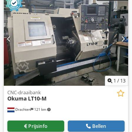
1
/
13
CNC-draaibank
Okuma
LT10-M
Drachten
121 km
Prijsinfo
Bellen