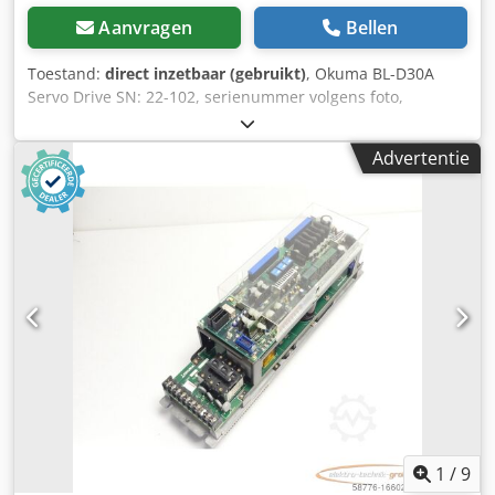
Aanvragen
Bellen
Toestand:
direct inzetbaar (gebruikt)
, Okuma BL-D30A
Servo Drive SN: 22-102, serienummer volgens foto,
gebruikt, normale gebruikssporen, 100% functioneel.
Dedpfsi Ecagex Aphsck
Advertentie
1
/
9