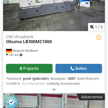
1
/
5
CNC-draaibank
Okuma
LB300MC1000
Bergisch Gladbach
181 km
Prijsinfo
Bellen
Toestand:
goed (gebruikt)
, Bouwjaar:
2007
, bedrijfsturen:
14.500 h
, Functionaliteit:
volledig functioneel
,
draaidoorsnede boven de dwarsslede:
370 mm
,
draailengte:
1.000 mm
, draaidoorsnede:
340 mm
, spil
Advertentie
doorgang:
62 mm
, spilsnelheid (max.):
5.000 rpm
, totale
hoogte:
1.900 mm
, totale lengte:
3.200 mm
, totale breedte: