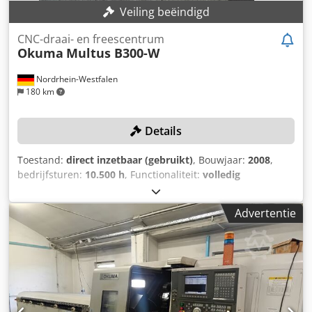
Veiling beëindigd
CNC-draai- en freescentrum
Okuma
Multus B300-W
Nordrhein-Westfalen
180 km
Details
Toestand:
direct inzetbaar (gebruikt)
, Bouwjaar:
2008
,
bedrijfsturen:
10.500 h
, Functionaliteit:
volledig
functioneel
, draaidoorsnede:
630 mm
,
verplaatsingsafstand X-as:
580 mm
, verplaatsing Y-as:
160
Advertentie
mm
, verplaatsingsafstand Z-as:
935 mm
, controller model:
Okuma OSP P200L
, TECHNISCHE DETAILS Draaidiameter
boven slede: 630 mm Bewerkingsdiameter: 630 mm
Afstand tussen de centers: 900 mm X-as verplaatsing: 580
mm Y-as verplaatsing: 160 mm Z-as verplaatsing: 935 mm
W-as verplaatsing: 1.000 mm C-as verplaatsing: 360° B-as
verplaatsing: -30° tot 195° Hoofdas: 3.800 tpm Tegenstijl: