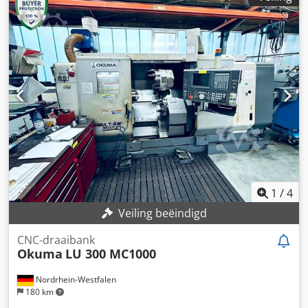
P200L
, Uitrusting:
spanenafvoer
, TECHNISCHE GEGEVENS
Dcedpfxsy Txycj Aphok Draailengte: 1.000 mm
Draaidiameter: 340 mm Spilsnelheid (max.): 4.800 tpm
Assen: 4 Gereedschaprevolver A: VDI40 V12 met
aangedreven gereedschappen Gereedschaprevolver B:
VDI40 V8 MACHINEGEGEVENS Besturing: OSP P200L
Bedrijfsuren: 18.349 h UITRUSTING Touchsetter
Spaanafvoer Koelmiddelstation Standaard spilboring
Taille: handmatig
1
/
4
Veiling beëindigd
CNC-draaibank
Okuma
LU 300 MC1000
Nordrhein-Westfalen
180 km