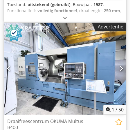
Toestand:
uitstekend (gebruikt)
, Bouwjaar:
1987
,
Functionaliteit:
volledig functioneel
, draailengte:
250 mm
,
draaidoorsnede:
150 mm
, spil doorgang:
45 mm
,
spilsnelheid (max.):
6.000 rpm
, spindelsnelheid (min.):
60
Advertentie
rpm
, verplaatsingsafstand X-as:
150 mm
,
verplaatsingsafstand Z-as:
285 mm
, spil-motorvermogen:
7.500 W
, snelle verplaatsing X-as:
20 m/min
, snelle
verplaatsing Z-as:
25 m/min
, toerental (min.):
60 rpm
,
toerental (max.):
6.000 rpm
, draaidiameter boven de
dwarsslede:
150 mm
, draaidiameter boven het bed-slede:
250 mm
, type ingangsstroom:
driefasig
, balkdoorvoer:
45
mm
, buitendiameter van de klauwplaat:
203 mm
,
spilneus:
A2-5
, Uitrusting:
documentatie / handleiding
,
Gewicht: ca. 4.000 kg Afmetingen: ca. 2000 × 1700 × 2000
mm Dedpjy T Haksfx Aphjck
1
/
50
Draaifreescentrum OKUMA Multus
B400