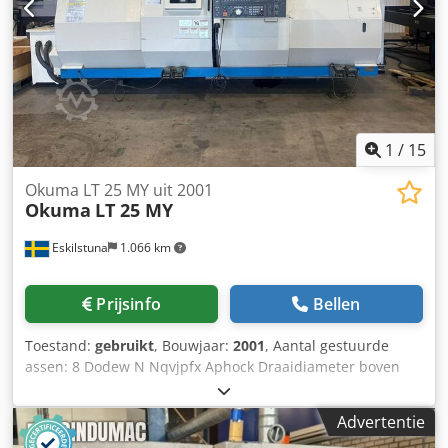
1
/
15
Okuma LT 25 MY uit 2001
Okuma
LT 25 MY
Eskilstuna
1.066 km
Prijsinfo
Bellen
Toestand:
gebruikt
, Bouwjaar:
2001
, Aantal gestuurde
assen: 8 Dodew N Nqvjpfx Aphock Draaidiameter boven
bed (mm): 650 Draaidiameter boven support (mm): 250
Afstand tussen centers (mm/inch): Max. 1450 / 57,08, Min.
Advertentie
310 / 12,20 Max. draaidiameter × lengte (mm/inch): Ø300 ×