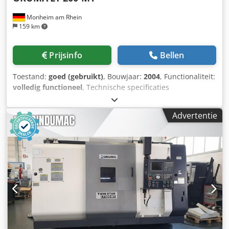
Monheim am Rhein
159 km
Prijsinfo
Bellen
Toestand:
goed (gebruikt)
, Bouwjaar:
2004
, Functionaliteit:
volledig functioneel
, Technische specificaties
Draaiddiameter 210 mm Draailengte 700 mm Besturing
Okuma OSP-E 100 L Totale vermogensbehoefte 35,7 kVA
Advertentie
Machinegewicht ca. 7,1 t Benodigde ruimte ca. 2660 x 2000
x 2330* mm Aanvullende informatie CNC draai- en
freescentrum met C-as en Y-as, 2 revolverkoppen en een
tegenas. De machine wordt gedeeltelijk gereviseerd
verkocht. CNC-besturing Okuma OSP-E 100 L Maximale
draaidiameter 210 mm Draaiddiameter over bed 400 mm
Afstand tussen de spindelcentra 960 mm Hoofdspindel:
Spindeldoorlaat 53 mm Toerentalbereik 50 tot 6000
omw/min. Motorvermogen 11/7,5 kW Tegenspindel:
Spindelopname JIS A2-6 Toerentalbereik 38 tot 5000
omw/min. Motorvermogen 11/7,5 kW Djdszru Ukopfx