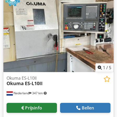
300 / Ø11,81 × 11,81 SPIL Spilneusconus: JIS A2-11
Spildiameter (mm): 120 Spilboring (mm): 80 Spiltoerental
bereik (min⁻¹ / rpm): 38 – 3800 Aantal spiltoerental
bereiken: 2 Zie foto’s van de specificaties. Alle onderdelen
en gereedschappen op pallets inbegrepen.
1
/
5
Okuma ES-L10II
Okuma
ES-L10II
Nederland
347 km
Prijsinfo
Bellen