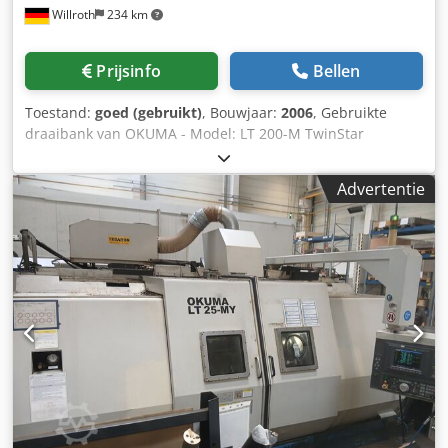
Willroth
234 km
Prijsinfo
Bellen
Toestand:
goed (gebruikt)
, Bouwjaar:
2006
, Gebruikte
draaibank van OKUMA - Model: LT 200-M TwinStar
Dcjdpfxov S Su Se Aphjk - Bouwjaar: 2006
Advertentie