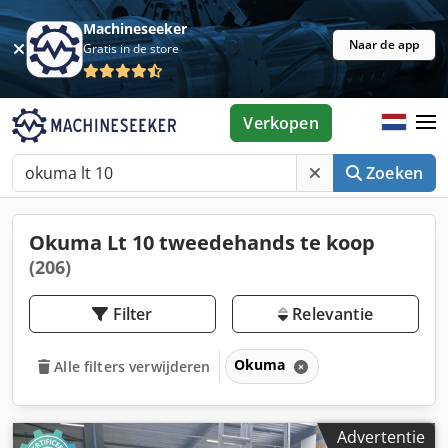
Machineseeker
Naar de app
Gratis in de store
Verkopen
Zoeken
Okuma Lt 10 tweedehands te koop
(206)
Filter
Relevantie
Okuma
Alle filters verwijderen
Advertentie