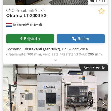
1
/
11
CNC-draaibank Y axis
Okuma
LT-2000 EX
Babberich
64 km
Prijsinfo
Bellen
Toestand:
uitstekend (gebruikt)
, Bouwjaar:
2014
,
draailengte:
700 mm
, verplaatsingsafstand X-as:
205 mm
,
verplaatsingsafstand Z-as:
700 mm
, spil-motorvermogen:
22.000 W
, totale hoogte:
2.800 mm
, totale lengte:
6.000
Advertentie
mm
, totale breedte:
3.900 mm
, totaalgewicht:
9.800 kg
,
CNC Draaibank met Y-As Okuma - LT-2000 EX Dodpfxoyn
Em Re Aphsck