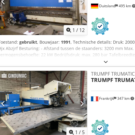
Duitsland
495 km
1
/
12
Toestand:
gebruikt
, Bouwjaar:
1991
, Technische details: Druk: 200
Hjx Abzjrf Besturing: - Afstand tussen de staanders: 3200 mm Max.
vermogensbehoefte: 22 kW Bedrijfsdruk: max. 280 bar Tafelbreedte
100 mm/s Slagsnelheid - omlaag leeg: 100 mm/s Machinegewicht ca.
2,7 x 3,0 m
TRUMPF TRUMATIC 
TRUMPF
TRUMAT
Frankrijk
347 km
1
/
5