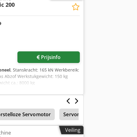
c 200
Vraag meer foto's aan
Prijsinfo
oneel
, Stanskracht: 165 kN Werkbereik:
As Abzof Werkstukgewicht: 150 kg
icht ca.: 8000 kg
rstelloze Servomotor
Servomotor
Punching- en
Veiling
chine