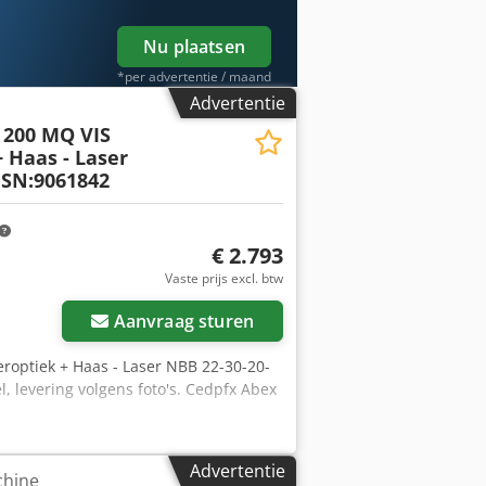
icut: 200 mm Maximale zettinghoogte:
sitioneringsafwijking: ± 0,1 mm
Nu plaatsen
ing: Basis: Siemens SINUMERIK 840D
gebeuren! Staat: gebruikt
*per advertentie / maand
gegevens voorbehouden!) Voor verdere
Advertentie
200 MQ VIS
 Haas - Laser
 SN:9061842
€ 2.793
Vaste prijs excl. btw
Aanvraag sturen
roptiek + Haas - Laser NBB 22-30-20-
, levering volgens foto's. Cedpfx Abex
Advertentie
chine