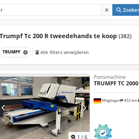
Zoeke
Trumpf Tc 200 R tweedehands te koop
(382)
TRUMPF
Alle filters verwijderen
Ponsmachine
TRUMPF
TC 2000
Möglingen
453 km
1
/
6