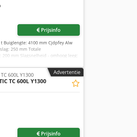
Prijsinfo
0 t Buiglengte: 4100 mm Cjdpfey Alw
 slag: 250 mm Totale
: 200 mm Slagsnelheid - omhoog leeg:
: 18.000 t Machineafmetingen: 5,0 x
Advertentie
TC 600L Y1300
IC TC 600L Y1300
Prijsinfo