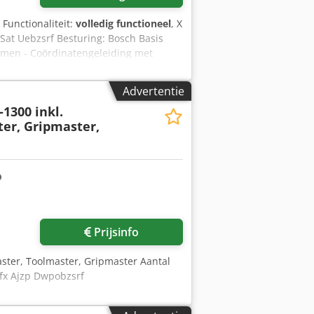
, Functionaliteit:
volledig functioneel
, X
at Uebzsrf Besturing: Bosch Basis
hermen - Coördinatengeleiding met
edschapswisselaar - Automatisch
den - Mono-gereedschapopname met
Advertentie
r - Multitoolaandrijving - Afzuiging
1300 inkl.
rtering in 2 containers - NC-geregelde,
er, Gripmaster,
ting RJ34 - 3,5" diskettedrive -
- Gebruiksaanwijzing +
artpaal
Prijsinfo
aster, Toolmaster, Gripmaster Aantal
pfx Ajzp Dwpobzsrf