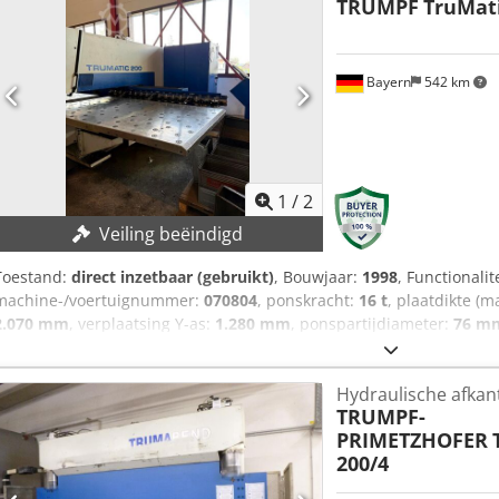
TRUMPF
TruMati
Bayern
542 km
1
/
2
Veiling beëindigd
Toestand:
direct inzetbaar (gebruikt)
, Bouwjaar:
1998
, Functionalit
machine-/voertuignummer:
070804
, ponskracht:
16 t
, plaatdikte (m
2.070 mm
, verplaatsing Y-as:
1.280 mm
, ponspartijdiameter:
76 m
165 kN Werkbereik: 2.070 x 1.280 mm Plaatdikte: 6,4 mm Werkstuk
Snelheid X-as: 80 m/min Snelheid Y-as: 55 m/min Besturing: CC 
Hydraulische afkan
Abzef Machinegewicht: ca. 8.000 kg
TRUMPF-
PRIMETZHOFER
200/4