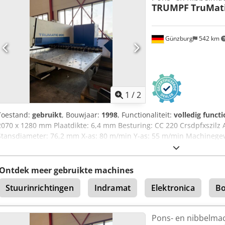
TRUMPF
TruMati
Günzburg
542 km
1
/
2
Toestand:
gebruikt
, Bouwjaar:
1998
, Functionaliteit:
volledig functi
2070 x 1280 mm Plaatdikte: 6,4 mm Besturing: CC 220 Crsdpfxszilz 
Stansdiameter: 76,2 mm X-as: 80 m/min Y-as: 55 m/min Machinegew
Ontdek meer gebruikte machines
Stuurinrichtingen
Indramat
Elektronica
Bo
Pons- en nibbelma