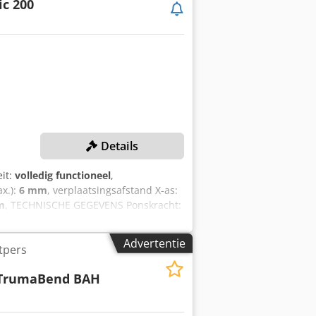
c 200
Details
eit:
volledig functioneel
,
ax.):
6 mm
, verplaatsingsafstand X-as:
m
, TECHNISCHE GEGEVENS Ponskracht:
gewicht: 150 kg Ponsdiameter: 76,2 mm
220 MACHINEGEGEVENS Crodpfszapqdjx
Advertentie
tpers
TrumaBend BAH