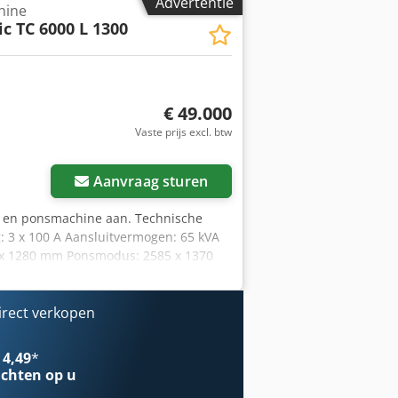
Advertentie
hine
c TC 6000 L 1300
€ 49.000
Vaste prijs excl. btw
Aanvraag sturen
r- en ponsmachine aan. Technische
: 3 x 100 A Aansluitvermogen: 65 kVA
 x 1280 mm Ponsmodus: 2585 x 1370
le plaatdikte: 8 mm Maximale
eerhouder (traploos programmeerbaar):
oogte: Ponsmodus: 35 mm Lasermodus:
irect verkopen
Ponsen: 900/min Markeren: 2800/min C-
: Gereedschapplaatsen in lineair
 4,49
*
ultitool: 19 tot 190 gereedschappen
chten op u
tijd: 1,5-5 s Maximale ponsdiameter: