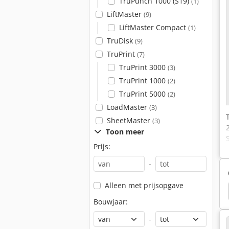
TruPunch 1000 (S19)
(1)
LiftMaster
(9)
LiftMaster Compact
(1)
TruDisk
(9)
TruPrint
(7)
TruPrint 3000
(3)
TruPrint 1000
(2)
TruPrint 5000
(2)
LoadMaster
(3)
SheetMaster
(3)
Toon meer
Prijs:
-
Alleen met prijsopgave
f Quicksharp
Trumpf Quickset
Trumpf 2530
Bouwjaar:
-