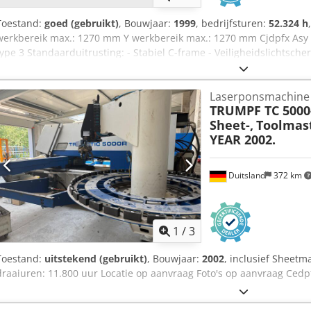
Toestand:
goed (gebruikt)
, Bouwjaar:
1999
, bedrijfsturen:
52.324 h
werkbereik max.: 1270 mm Y werkbereik max.: 1270 mm Cjdpfx Asy S
type 3 Standaarduitrusting: - Stabiel C-frame - Veiligheidslichtsc
geïntegreerd lineairmagazijn - 2 spanklauwen - Automatische gere
naschakelen - Gereedschaplengtecompensatie - Vormmogelijkhe
Laserponsmachine
360° rotatie voor alle gereedschappen - Programmeerbare neerhoude
TRUMPF TC 5000-
voor persslakken - Borsteltafels - Delenafvoer 200 x 200 mm, deelso
Sheet-,
Toolmast
digitale, onderhoudsvrije driefasige aandrijvingen - Netwerksaanslui
YEAR 2002.
Grafische programmering TOPS 2000 - Online diagnose via modem 
Trillinggedempte opstelling + Multitool + Schroefdraadvormen + St
Duitsland
372 km
1
/
3
Toestand:
uitstekend (gebruikt)
, Bouwjaar:
2002
, inclusief Sheetm
draaiuren: 11.800 uur Locatie op aanvraag Foto's op aanvraag Ced