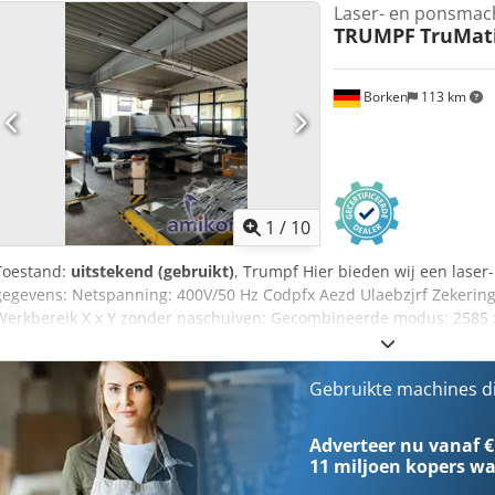
Laser- en ponsmac
TRUMPF
TruMati
Borken
113 km
1
/
10
Toestand:
uitstekend (gebruikt)
, Trumpf Hier bieden wij een lase
gegevens: Netspanning: 400V/50 Hz Codpfx Aezd Ulaebzjrf Zekering
Werkbereik X x Y zonder naschuiven: Gecombineerde modus: 2585
mm Lasermodus: 2585 x 1280 mm Vermogen: Laser: 2000 W Maxima
ponskracht (inclusief 20 kN actieve neerhouder): 220 kN Actieve n
4,5-20 kN Maximaal werkstukgewicht: 200 kg Maximale doorvoerh
Gebruikte machines d
22 mm Snelheden: X-as: 90 m/min Y-as: 60 m/min Gelijke tijdslag 
as Ponsen: 60 omw/min Draadvormen: 330 omw/min Gereedschappen
Adverteer nu vanaf €
magazijn: 19 bij 2 spanen Aantal gereedschappen bij gebruik van m
11 miljoen kopers
wa
Rotatie van alle gereedschappen: 360° continu Gereedschapswissel