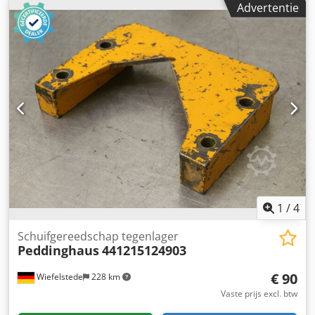
Advertentie
Maten: 200/140/H170 mm -gewicht: 12 kg
1
/
4
Schuifgereedschap tegenlager
Peddinghaus
441215124903
€ 90
Wiefelstede
228 km
Vaste prijs excl. btw