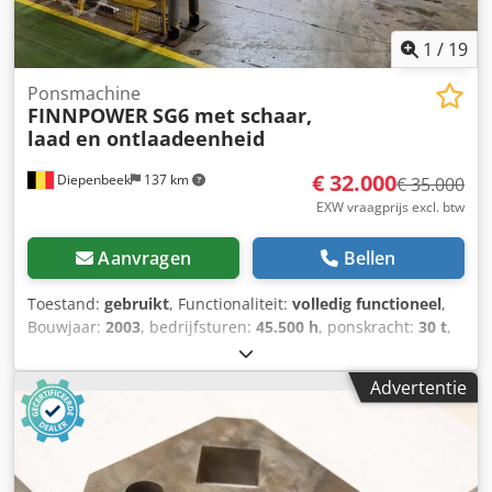
1
/
19
Ponsmachine
FINNPOWER
SG6 met schaar,
laad en ontlaadeenheid
€ 32.000
Diepenbeek
137 km
€ 35.000
EXW vraagprijs excl. btw
Aanvragen
Bellen
Toestand:
gebruikt
, Functionaliteit:
volledig functioneel
,
Bouwjaar:
2003
, bedrijfsturen:
45.500 h
, ponskracht:
30 t
,
ponspartijdiameter:
89 mm
, plaatdikte (max.):
5 mm
,
plaatdikte staal (max.):
4 mm
, plaatdikte aluminium (max.):
Advertentie
5 mm
, totaalgewicht:
22.000 kg
, totale lengte:
17.000 mm
,
totale breedte:
7.000 mm
, totale hoogte:
3.500 mm
,
verplaatsingsafstand X-as:
2.584 mm
, verplaatsing Y-as:
1.560 mm
, werkstukgewicht (max.):
200 kg
,
persluchtaansluiting:
6 bar
, benodigde hoogte:
3.500 mm
,