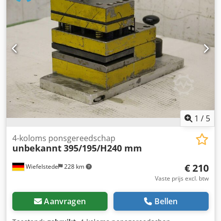
1
/
5
4-koloms ponsgereedschap
unbekannt
395/195/H240 mm
€ 210
Wiefelstede
228 km
Vaste prijs excl. btw
Aanvragen
Bellen