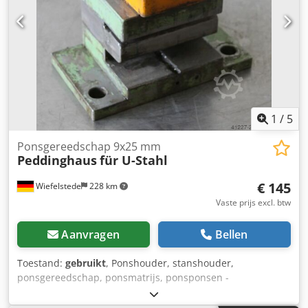
1
/
5
Ponsgereedschap 9x25 mm
Peddinghaus
für U-Stahl
€ 145
Wiefelstede
228 km
Vaste prijs excl. btw
Aanvragen
Bellen
Toestand:
gebruikt
, Ponshouder, stanshouder,
ponsgereedschap, ponsmatrijs, ponsponsen -
Matrijsgesneden grootte: 9 x 25 mm Dsdpfx
Apjcwdmgsvekr -Groef tussen pons en schraper: 5 mm -