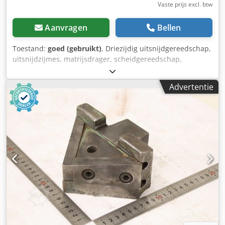
Vaste prijs excl. btw
Aanvragen
Bellen
Toestand:
goed (gebruikt)
, Driezijdig uitsnijdgereedschap,
uitsnijdzijmes, matrijsdrager, scheidgereedschap,
stansgereedschap, stans, stansmatrijs, stansstempel -
Stansgereedschap: hoekuitsnijdgereedschap, alleen
Advertentie
tegenmes, zonder uitsnijdinzetstuk Dodpfozm Tmnex
Apvjkr -Afstand tussen de gaten: 200/150 x Ø 18 mm -
Afmetingen: 255/200/H100 mm -Gewicht: 14 kg