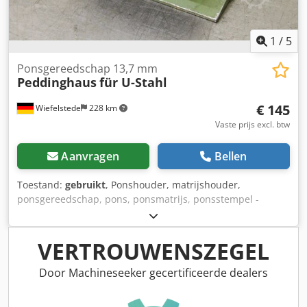
1
/
5
Ponsgereedschap 13,7 mm
Peddinghaus
für U-Stahl
€ 145
Wiefelstede
228 km
Vaste prijs excl. btw
Aanvragen
Bellen
Toestand:
gebruikt
, Ponshouder, matrijshouder,
ponsgereedschap, pons, ponsmatrijs, ponsstempel -
Matrijsgrootte: 13,7 mm -matrixhouder: voor ponsen in de
benen -Afmetingen: 200/120/H90 mm -Gewicht: 8,7 kg
Dsdpfx Aecwn Ezspvskr
VERTROUWENSZEGEL
Door Machineseeker gecertificeerde dealers