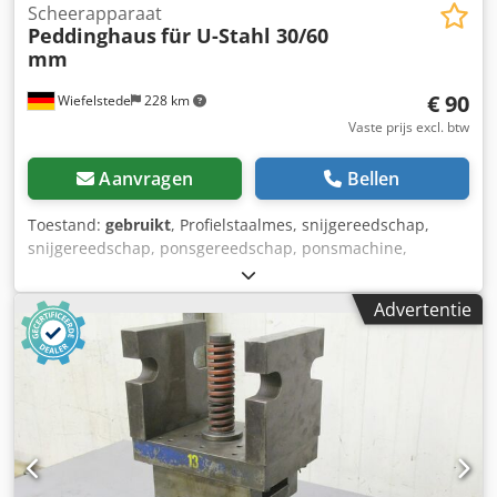
Scheerapparaat
Peddinghaus
für U-Stahl 30/60
mm
€ 90
Wiefelstede
228 km
Vaste prijs excl. btw
Aanvragen
Bellen
Toestand:
gebruikt
, Profielstaalmes, snijgereedschap,
snijgereedschap, ponsgereedschap, ponsmachine,
ponsmatrijs, ponsmachine -alleen één tool beschikbaar
(tellergerei ontbreekt) -Scheerapparaat voor kanaalstaal:
Advertentie
30 mm, 60 mm -Type: 441216084902 Dodpfx Apocwn E
Novekr -1x afmetingen: 210/220/H30 mm -gewicht: 9,9 kg