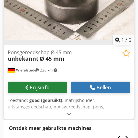
1
/
6
Ponsgereedschap Ø 45 mm
unbekannt
Ø 45 mm
Wiefelstede
228 km
Prijsinfo
Bellen
Toestand:
goed (gebruikt)
, matrijshouder,
uitstansgereedschap, ponsgereedschap, pons,
ponsmatrijs, ponsstempel, stempel Djdpezr Ek Asfx Apvjkr
-Ponsstempel: stempel en matrijs, Ø 45 mm -Afmetingen
transportband: Ø 90 x 80 mm -Gewicht: 2,2 kg
Ontdek meer gebruikte machines