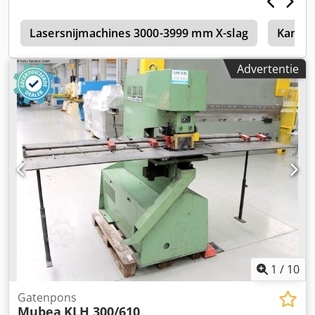
s
Lasersnijmachines 3000-3999 mm X-slag
Kantpe
Advertentie
1
/
10
Gatenpons
Mubea
KLH 300/610