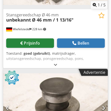
1
/
5
Stansgereedschap Ø 46 mm
unbekannt
Ø 46 mm / 1 13/16"
Wiefelstede
228 km
Prijsinfo
Bellen
Toestand:
goed (gebruikt)
, matrijsdrager,
uitstansgereedschap, ponsgereedschap, pons,
ponsmatrijs, ponsstempel, ponsstempel -Ponsstempel:
stempel en matrijs, diameter 46 mm / 1 13/16" -
Advertentie
Afmetingen transportband: diameter 90 x 80 mm Dkodpfx
Apezr Ek Nsvjr -Gewicht: 2,2 kg