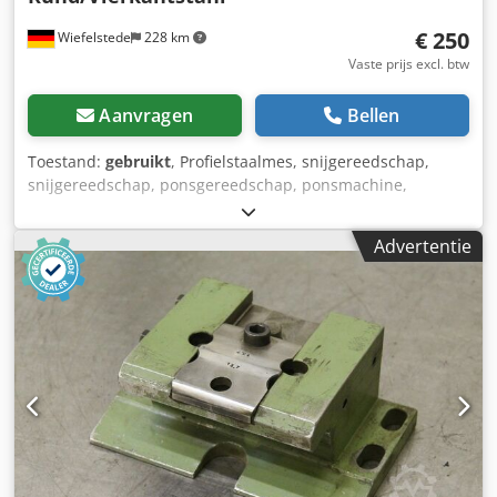
€ 250
Wiefelstede
228 km
Vaste prijs excl. btw
Aanvragen
Bellen
Toestand:
gebruikt
, Profielstaalmes, snijgereedschap,
snijgereedschap, ponsgereedschap, ponsmachine,
ponsmatrijs, ponsmachine -Scheerapparaat voor vierkant
staal: 25/40/50 mm -Scheerapparaat voor rond staal:
Advertentie
25/40/55 mm -Type: 4412151064 -Type: 4412151063
Dkodpfjcwf Dasx Apvjr -1x afmetingen: 220/206/H30 mm
-1x afmetingen: 215/205/H30 mm -gewicht: 16 kg