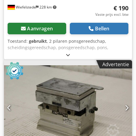
Diverse ponsgereedschappen (stempels + matrijzen) - 1x
€ 190
Wiefelstede
228 km
vrij beweegbaar voetpedaal - Handleiding (PDF)
Vaste prijs excl. btw
Aanvragen
Bellen
Toestand:
gebruikt
, 2 pilaren ponsgereedschap,
scheidingsgereedschap, ponsgereedschap, pons,
ponsmatrijs, pons -2 koloms ponsgereedschap -Opname:
Ø 32 mm bout Djdpfx Aod R A E Aspvskr -Afmetingen:
Advertentie
270/290/H325 mm -Gewicht: 39 kg