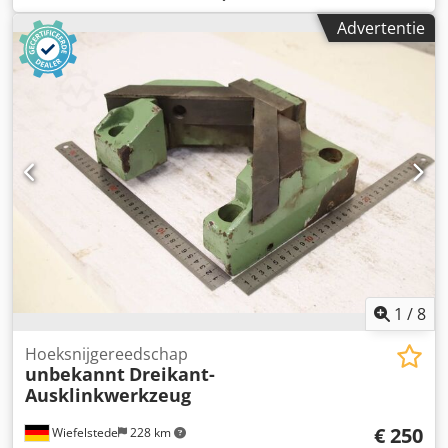
mesplaat -Fabrikant: Mubea, mesplaat voor
Advertentie
knipgereedschap voor vierkant staal / rond staal -
Afmetingen: vierkant staal: 27x27 mm / 50x50 mm -Rond
staal: Ø 31/56 mm -Aantal: 2x knipgereedschap
beschikbaar -Prijs: per stuk Dkodpfxsznadvo Apver -
Afmetingen: 185/185/H40 mm -Gewicht: 8,8 kg/stuk
1
/
8
Hoeksnijgereedschap
unbekannt
Dreikant-
Ausklinkwerkzeug
€ 250
Wiefelstede
228 km