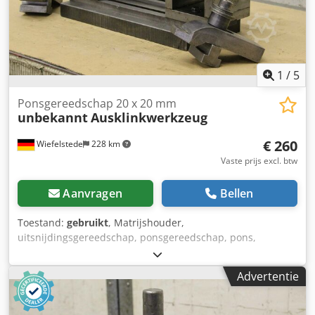
1
/
5
Ponsgereedschap 20 x 20 mm
unbekannt
Ausklinkwerkzeug
€ 260
Wiefelstede
228 km
Vaste prijs excl. btw
Aanvragen
Bellen
Toestand:
gebruikt
, Matrijshouder,
uitsnijdingsgereedschap, ponsgereedschap, pons,
ponsmatrijs, pons -Hoekinkeping: ponsen aan beide zijden
Dedpfx Aefdkgyjpvskr -Materiaalbreedte instelbaar van: ca.
Advertentie
200 tot 440 mm -Stansafmeting: ca. 20 x 20 mm, zie foto -
Opname: Ø 50 mm -Afmetingen: 610/245/H380 mm -
Gewicht: 122 kg