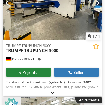
1
/
4
TRUMPF TRUPUNCH 3000
TRUMPF
TRUPUNCH 3000
Duitsland
347 km
Prijsinfo
Bellen
Toestand:
direct inzetbaar (gebruikt)
, Bouwjaar:
2007
,
bedrijfsturen:
52.506 h
, ponskracht:
18 t
, plaatdikte (max.):
6 mm
, Deze 5-assige TRUMPF TRUPUNCH 3000 is in 2007
geproduceerd. De machine heeft een maximale snijkracht
Advertentie
van 180 kN, waardoor ze geschikt is voor diverse