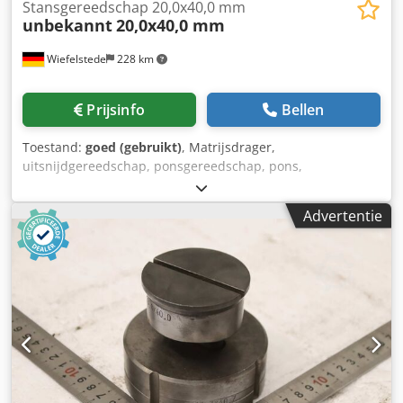
Stansgereedschap 20,0x40,0 mm
unbekannt
20,0x40,0 mm
Wiefelstede
228 km
Prijsinfo
Bellen
Toestand:
goed (gebruikt)
, Matrijsdrager,
uitsnijdgereedschap, ponsgereedschap, pons,
ponsmatrijs, ponsstempel, stempel, langgatvorm, stempel-
en matrijsset langgatvorm -Ponsstempel: stempel- en
Advertentie
matrijsset, langgatvorm -Afmeting: 20,0 x 40,0 mm -Matrijs:
20,7 x 40,7 mm -Afmetingen transport: Ø 90 x 80 mm
Dsdszr Ewvopfx Apvjkr -Gewicht: 2,1 kg