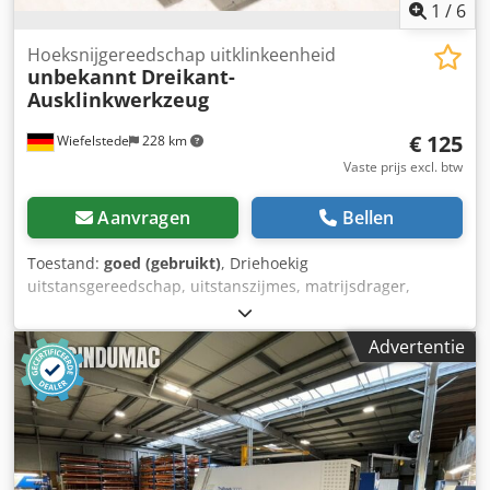
1
/
6
Hoeksnijgereedschap uitklinkeenheid
unbekannt
Dreikant-
Ausklinkwerkzeug
€ 125
Wiefelstede
228 km
Vaste prijs excl. btw
Aanvragen
Bellen
Toestand:
goed (gebruikt)
, Driehoekig
uitstansgereedschap, uitstanszijmes, matrijsdrager,
afscheidgereedschap, ponsgereedschap, pons,
ponsmatrijs, ponsstempel Dedpfjzm Tkgox Apvekr -
Advertentie
Ponsgereedschap: hoekig uitstansgereedschap,
uitstanseenheid -Afmetingen: zie foto's -Maten:
150/130/H80 mm -Gewicht: 4,4 kg