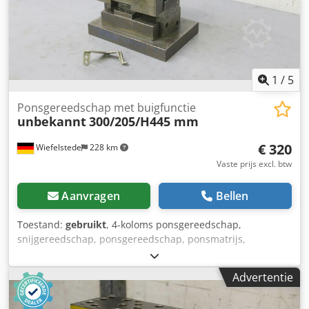
1
/
5
Ponsgereedschap met buigfunctie
unbekannt
300/205/H445 mm
€ 320
Wiefelstede
228 km
Vaste prijs excl. btw
Aanvragen
Bellen
Toestand:
gebruikt
, 4-koloms ponsgereedschap,
snijgereedschap, ponsgereedschap, ponsmatrijs,
ponspons, -Ponsmachine met: buigfunctie Djdpsdxnlfjfx
Apvokr -Missie imensions: 300/205/H445 mm -gewicht: 100
Advertentie
kg