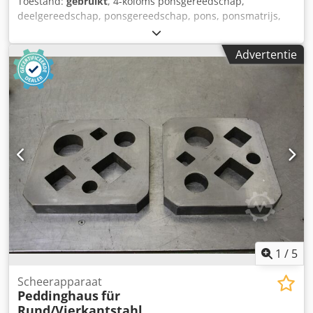
Toestand:
gebruikt
, 4-koloms ponsgereedschap,
deelgereedschap, ponsgereedschap, pons, ponsmatrijs,
pons -4 zuilen: ponsgereedschap -Afmetingen:
395/195/H240 mm Djdpfx Aod Sgaajpvekr -Gewicht: 54 kg
Advertentie
1
/
5
Scheerapparaat
Peddinghaus
für
Rund/Vierkantstahl