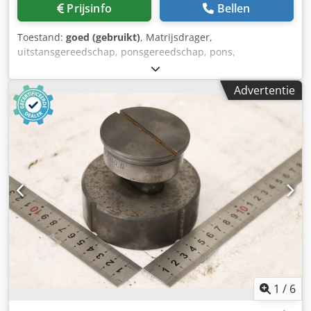
Prijsinfo
Bellen
Toestand:
goed (gebruikt)
, Matrijsdrager,
uitstansgereedschap, ponsgereedschap, pons,
ponsmatrijs, ponstempel, stempel, langgatvorm, set van
stempels en matrijzen voor langgatvorm -Ponstempel: set
Advertentie
van stempels en matrijzen, langgatvorm -Afmetingen: 18,0
x 40,0 mm -Matrijs: 18,7 x 40,7 mm -Afmetingen voor
transport: Ø 90 x 80 mm Dedpezr Exgsfx Apvekr -Gewicht:
2,1 kg
1
/
6