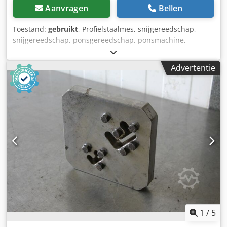
Aanvragen
Bellen
Toestand:
gebruikt
, Profielstaalmes, snijgereedschap,
snijgereedschap, ponsgereedschap, ponsmachine,
ponsmatrijs, ponsmachine -Lager: voor scheerapparaat -
Type: 441215124903 -1x Afmetingen: 270/200/H47 mm
Advertentie
Dedpfxscwn Euj Apvekr -gewicht: 5,5 kg
1
/
5