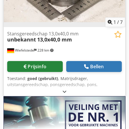
1
/
7
Stansgereedschap 13,0x40,0 mm
unbekannt
13,0x40,0 mm
Wiefelstede
228 km
Prijsinfo
Bellen
Toestand:
goed (gebruikt)
, Matrijsdrager,
uitstansgereedschap, ponsgereedschap, pons,
ponsmatrijs, ponstang, ponsstempel, langgatvorm, set
ponstang en -matrijs voor langgatvorm -Ponstang: set
ponstang en -matrijs, langgatvorm -Afmeting: 13,0 x 40,0
mm -Matrijs: 13,7 x 40,7 mm -Aantal: 2x ponsgereedschap
beschikbaar -Prijs: per stuk -Transportafmeting: Ø 90 x 80
mm -Gewicht: 2,1 kg Dkodpfjzr Eprox Apvjr