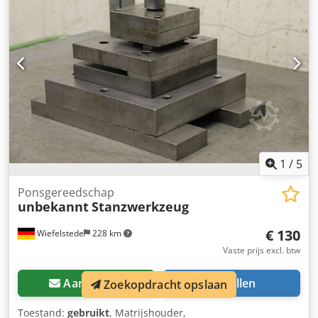
1
/
5
Ponsgereedschap
unbekannt
Stanzwerkzeug
€ 130
Wiefelstede
228 km
Vaste prijs excl. btw
Aanvragen
Bellen
Zoekopdracht opslaan
Toestand:
gebruikt
, Matrijshouder,