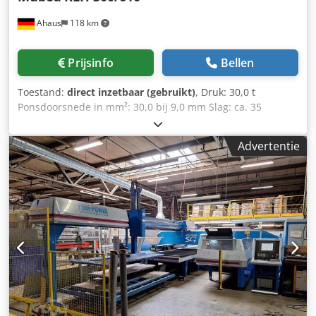
Ahaus
118 km
Prijsinfo
Bellen
Toestand:
direct inzetbaar (gebruikt)
, Druk: 30,0 t
Ponsdoorsnede in mm²: 30,0 bij 9,0 mm Slag: ca. 35
slagen/min Overhang: 610 mm Slaglengte – traploos
instelbaar: 0 – 28,0 mm Dkedpfxsznng So Apvjr Olieinhoud:
Advertentie
35,0 l Werktableauhoogte: 1010 mm Totaal benodigd
vermogen: 4,0 kW Gewicht machine: ca. 1200 kg.
Uitrusting: - elektro-hydraulische ponsmachine, met grote
overhang - materiaal-/plaatstripper - zeer groot
materiaalplateau (!) * met instelbare dieptestoppen -
traploze instelling van de slaglengte - vrij bewegende
voetschakelaar inclusief beschermkap - zijdeling aflegvlak -
assortiment stempels + matrijzen - originele handleiding