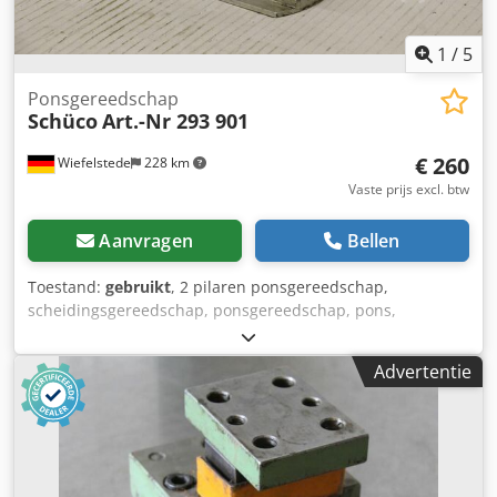
1
/
5
Ponsgereedschap
Schüco
Art.-Nr 293 901
€ 260
Wiefelstede
228 km
Vaste prijs excl. btw
Aanvragen
Bellen
Toestand:
gebruikt
, 2 pilaren ponsgereedschap,
scheidingsgereedschap, ponsgereedschap, pons,
ponsmatrijs, pons -2 pijlers: ponsgereedschap Dedpfx Aod
Sf U Ujpvskr -Afmetingen: 170/100/H130 mm -Gewicht: 5.3
Advertentie
kg