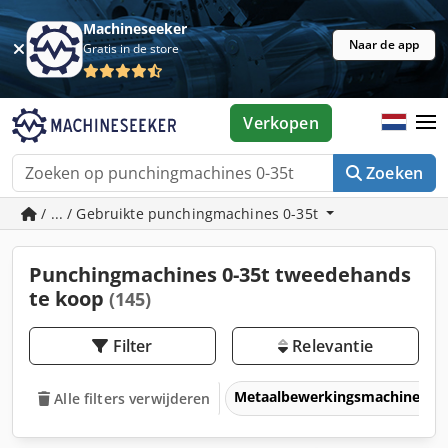
Machineseeker
Naar de app
Gratis in de store
Verkopen
Zoeken
/ ... / Gebruikte punchingmachines 0-35t
Punchingmachines 0-35t tweedehands
te koop
(145)
Filter
Relevantie
Metaalbewerkingsmachines &
Alle filters verwijderen