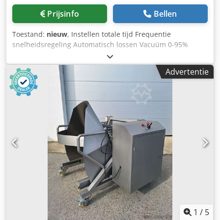
Prijsinfo
Bellen
Toestand:
nieuw
, Instellen totale tijd Frequentie
snelheidsregeling Automatisch lossen Vacuüm 0-95%
Vacuümsysteem filter Afmetingen van de machine in cm:
Lengte: 300 Breedte: 180 Hoogte: 200 Elektrisch vermogen:
Advertentie
7,5 kW Csdpfx Aeul T Icocwsha
1
/
5