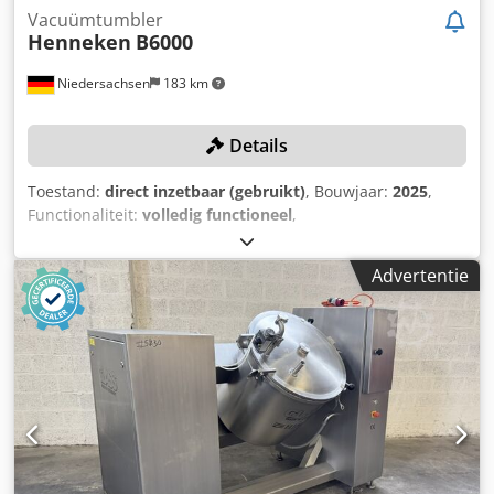
Vacuümtumbler
Henneken
B6000
Niedersachsen
183 km
Details
Toestand:
direct inzetbaar (gebruikt)
, Bouwjaar:
2025
,
Functionaliteit:
volledig functioneel
,
machine-/voertuignummer:
B6000-17,5/20-4399.1
, totale
lengte:
3.885 mm
, totale breedte:
1.820 mm
, totale hoogte:
Advertentie
2.240 mm
, vermogen:
10,4 kW (14,14 pk)
, tankinhoud:
6.000 l
, Geen minimale prijs – gegarandeerde verkoop
tegen het hoogste bod! De nieuwprijs van de machine
bedroeg 150.000 euro, exclusief btw! TECHNISCHE
GEGEVENS Chsdpfx Ajzkgbtjcwoa Totale inhoud: 6.000 l
Diameter reinigingsopening: 200 mm MACHINEGEGEVENS
Vermogen: 10,4 kW Afmetingen en gewicht Afmetingen (l x
b x h): 3.885 x 1.820 x 2.240 mm Totaalgewicht: 4.240 kg
UITRUSTING Zachte ribben voor vacuümtrommel type
B8/B6000 Lasnaden gepolijst Ronde staven verplaatst