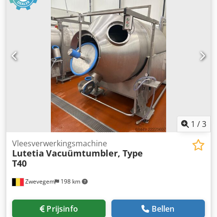
Voorzien voor afzuiging
1
/
3
Vleesverwerkingsmachine
Lutetia
Vacuümtumbler, Type
T40
Zwevegem
198 km
Prijsinfo
Bellen