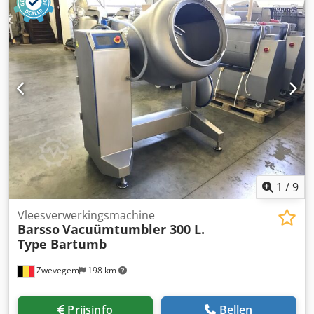
1
/
9
Vleesverwerkingsmachine
Barsso
Vacuümtumbler 300 L.
Type Bartumb
Zwevegem
198 km
Prijsinfo
Bellen