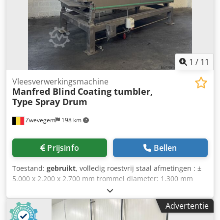
1
/
11
Vleesverwerkingsmachine
Manfred Blind
Coating tumbler,
Type Spray Drum
Zwevegem
198 km
Prijsinfo
Bellen
Toestand:
gebruikt
, volledig roestvrij staal afmetingen : ±
5.000 x 2.200 x 2.700 mm trommel diameter: 1.300 mm
netto trommel lengte 4.200 mm hellingshoek instelbaar
gemakkelijk reinigbaar Cedpfx Acozht Egowjha invoer
Advertentie
hoogte: ± 1.700 mm (eventueel aanpasbaar) loshoogte: ±
1.000 mm vermogen 3kW 400V, 50Hz 4 sproeibuizen