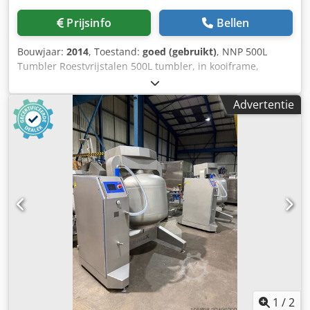
Prijsinfo
Bellen
Bouwjaar:
2014
, Toestand:
goed (gebruikt)
, NNP 500L
Tumbler Roestvrijstalen 500L tumbler, in kooiframe,
veiligheidsafschermingen, met afvoerdeur, 3-fasen
aansluiting. Chodpfx Aewtqwaecwea
Advertentie
1
/
2