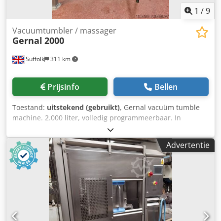
1
/
9
Vacuumtumbler / massager
Gernal
2000
Suffolk
311 km
Prijsinfo
Bellen
Toestand:
uitstekend (gebruikt)
, Gernal vacuüm tumble
machine. 2.000 liter, volledig programmeerbaar. In
onberispelijke staat. Chodpfx Acjx R N Uljwja
Advertentie