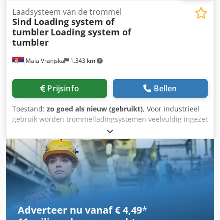
Laadsysteem van de trommel
Sind Loading system of
tumbler
Loading system of
tumbler
Mala Vranjska
1.343 km
Prijsinfo
Bellen
Toestand:
zo goed als nieuw (gebruikt)
, Voor industrieel
gebruik worden trommelladingsystemen veelvuldig ingezet
in uiteenlopende sectoren, zoals de
voedingsmiddelenindustrie (vooral bakkerijen en
vleesverwerking), farmaceutische industrie, chemische
industrie en andere toepassingen waar nauwkeurige
menging, rotatie of materiaalbewerking vereist is. Deze
machines bieden hoge capaciteit, nauwkeurigheid en
veiligheid binnen geautomatiseerde productielijnen. Hoge
capaciteit Instelbaarheid Automatische laad- en
Adverteer nu vanaf € 4,49
*
lossystemen Temperatuur- en vochtigheidsregeling