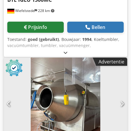
Wiefelstede
228 km
Prijsinfo
Bellen
Toestand:
goed (gebruikt)
, Bouwjaar:
1994
, Koeltumbler,
vacuümtumbler, tumbler, vacuümmenger,
vacuümmengmachine -Capaciteit: 1300 liter -Max. vacuüm:
950 mbar -Uitrusting: uitworpklep, koelhuis, koeling
Advertentie
Csdsdtu Tqspfx Acwoha -Afmetingen: 2370/1500/H2320
mm -Gewicht: ca. 1500 kg