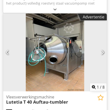
het product) volledig roestvrij staal vacuümpomp niet
inbegrepen plc gestuurd traploze snelheid geschikt voor
koeling kantelen van de drum bij lossen 1 waterfilter
Advertentie
vermogen: 5,9 kW Cedpfxszkg Iaj Acwoha afmetingen (l x b
x h): ± 3.490 x 1.820 x 2.250 mm
1
/
8
Vleesverwerkingsmachine
Lutetia
T 40 Auftau-tumbler