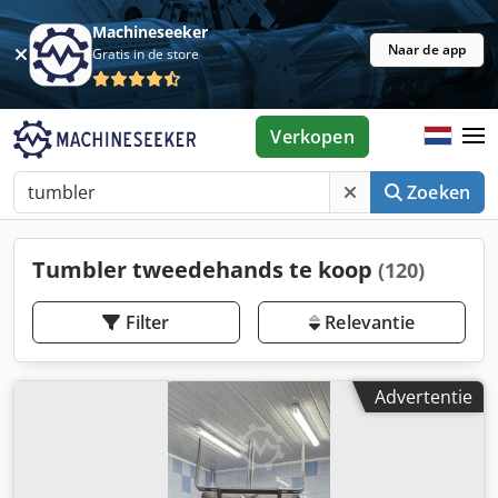
Machineseeker
Naar de app
Gratis in de store
Verkopen
Zoeken
Tumbler tweedehands te koop
(120)
Filter
Relevantie
Advertentie