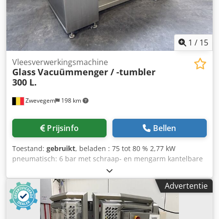
Mechanische dekselschuif Hydraulische hef- en
daalvoorziening voor vacuümtrommel Weegsysteem Stop-
scharnierarm Vacuüm, traploos en digitaal instelbaar
1
/
15
Vleesverwerkingsmachine
Glass
Vacuümmenger / -tumbler
300 L.
Zwevegem
198 km
Prijsinfo
Bellen
Toestand:
gebruikt
, beladen : 75 tot 80 % 2,77 kW
pneumatisch: 6 bar met schraap- en mengarm kantelbare
drum Csdpfezgtq Tox Acwoha afmetingen (l x b x h) : ±
2.110 x 1.100 x 1.650 mm
Advertentie