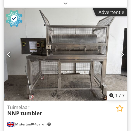
tumblen en mengen afmetingen (l x b x h) : ± 3.000 x 1.900
x 1.750 mm
Advertentie
1
/
7
Tuimelaar
NNP
tumbler
Misterton
437 km