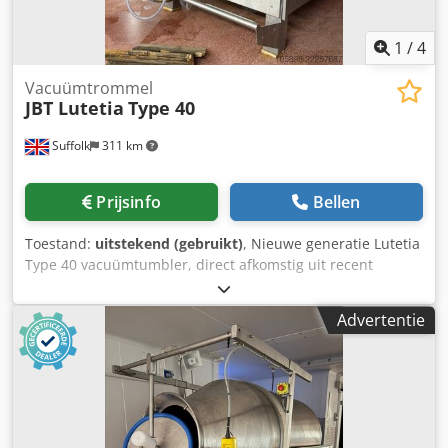
1
/
4
Vacuümtrommel
JBT Lutetia
Type 40
Suffolk
311 km
Prijsinfo
Bellen
Toestand:
uitstekend (gebruikt)
, Nieuwe generatie Lutetia
Type 40 vacuümtumbler, direct afkomstig uit recent
gesloten fabriek voor gekookte vleeswaren. In uitstekende
staat. Chsdpjzika Dofx Acwsa
Advertentie