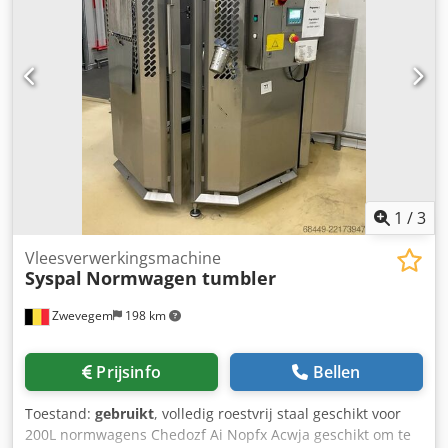
1
/
3
Vleesverwerkingsmachine
Syspal
Normwagen tumbler
Zwevegem
198 km
Prijsinfo
Bellen
Toestand:
gebruikt
, volledig roestvrij staal geschikt voor
200L normwagens Chedozf Ai Nopfx Acwja geschikt om te