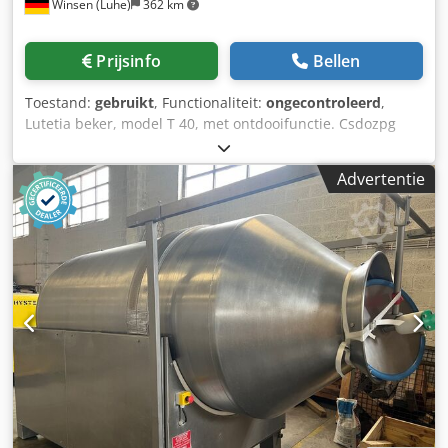
Winsen (Luhe)
362 km
Prijsinfo
Bellen
Toestand:
gebruikt
, Functionaliteit:
ongecontroleerd
,
Lutetia beker, model T 40, met ontdooifunctie. Csdozpg
Uwopfx Acwoha
Advertentie