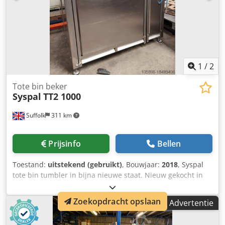
1
/
2
Tote bin beker
Syspal
TT2 1000
Suffolk
311 km
Prijsinfo
Bellen
Toestand:
uitstekend (gebruikt)
, Bouwjaar:
2018
, Syspal
tote bin tumbler in bijna nieuwe staat. Nieuw gekocht in
2019 en slechts kort gebruikt. Codpfx Asvyq Srscwjha
Zoekopdracht opslaan
Advertentie