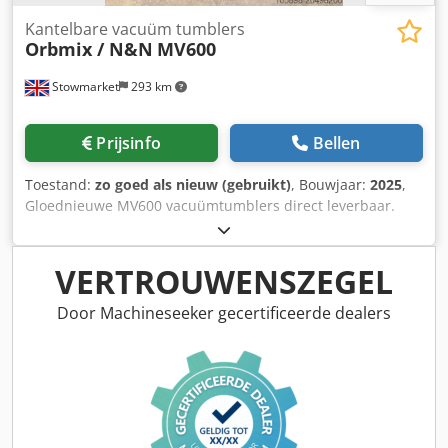
Kantelbare vacuüm tumblers
Orbmix / N&N
MV600
Stowmarket
293 km
Prijsinfo
Bellen
Toestand:
zo goed als nieuw (gebruikt)
, Bouwjaar:
2025
,
Gloednieuwe MV600 vacuümtumblers direct leverbaar.
Momenteel zijn er drie exemplaren beschikbaar. Perfecte
machines voor het marineren van vlees,
barbecueproducten, vleesvervangers en het mengen van
VERTROUWENSZEGEL
granen, muesli enzovoort. We hebben ook kleinere MV300-
units op voorraad. Chedpjxvt Ikjfx Acwoa
Door Machineseeker gecertificeerde dealers