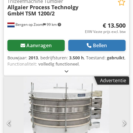
Trilzeefmachine Tumbler
Allgaier Process Technolgy
GmbH
TSM 1200/2
€ 13.500
Bergen op Zoom
99 km
EXW Vaste prijs excl. btw
Aanvragen
Bellen
Bouwjaar:
2013
, bedrijfsturen:
3.500 h
, Toestand:
gebruikt
,
Functionaliteit:
volledig functioneel
,
machine-/voertuignummer:
12400
,
Trommelsicheermachines TSM/tsi worden gebruikt voor de
Advertentie
classificatie, beschermende zeefbewerking en
stofafzuiging van bulkgoederen uit vrijwel alle industriële
sectoren, zoals steen en grond, chemie, mijnbouw,
farmaceutische industrie, veevoeder- en
voedingsmiddelenindustrie. De te verkopen machine heeft
een diameter van 1200 mm en is voorzien van 3
zeefdekken met de maaswijdtes 3 mm, 1,4 mm en 0,463
mm. Daarnaast worden er nog reservezeven geleverd met
de volgende afmetingen: • 16 mm x 1 stuk • 15 mm x 1 stuk