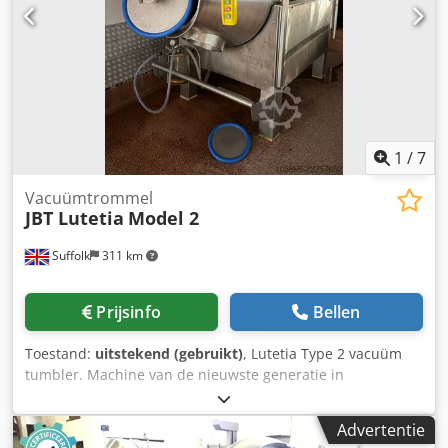
1
/
7
Vacuümtrommel
JBT Lutetia
Model 2
Suffolk
311 km
Prijsinfo
Bellen
Toestand:
uitstekend (gebruikt)
, Lutetia Type 2 vacuüm
tumbler. Machine van de nieuwste generatie in
uitstekende staat. Direct afkomstig uit een gesloten
vleeswarenfabriek. Chsdpfxezii Uye Acwea
Advertentie