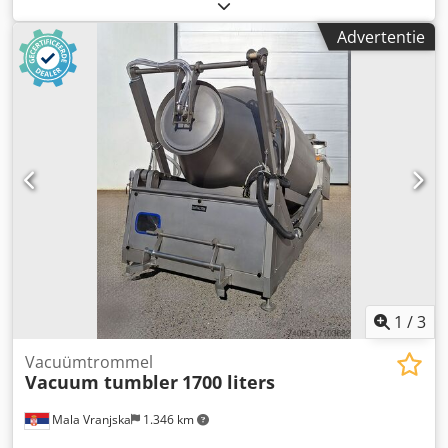
koeling Display vernieuwd Codpozmp R Asfx Acweha
Verkoop namens een klant van een functionerende
Advertentie
machine, zonder garantie en zonder mogelijkheid tot
retourneren.
1
/
3
Vacuümtrommel
Vacuum tumbler
1700 liters
Mala Vranjska
1.346 km