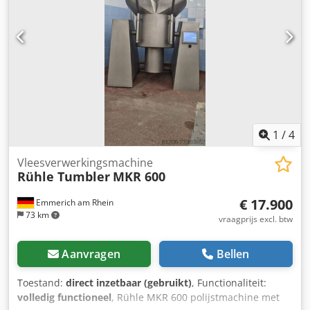
1
/
4
Vleesverwerkingsmachine
Rühle Tumbler
MKR 600
€ 17.900
Emmerich am Rhein
73 km
vraagprijs excl. btw
Aanvragen
Bellen
Toestand:
direct inzetbaar (gebruikt)
, Functionaliteit:
volledig functioneel
, Rühle MKR 600 polijstmachine met