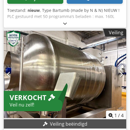
Toestand:
nieuw
, Type Bartumb (made by N & N) NIEUW !
PLC gestuurd met 50 programma’s beladen : max. 160L
met vacuümpomp “Busch” 21m³ 2,3 kW Gewicht 380 kg
Codezg E Tgepfx Acwoha afmetingen (l x b x h) : ± 1.320 x
Veiling
1.380 x 1.540 mm traploze snelheid van 2 tot 9 tpm een
grote diversiteit aan producten, zoals allerlei soorten
salades en vlees- en visproducten, kunnen gemengd/
getumbled worden met de Bartumb
VERKOCHT
Veil nu zelf!
1
/
4
Veiling beëindigd