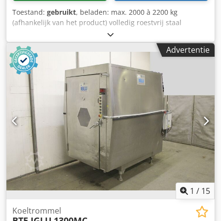
Toestand:
gebruikt
, beladen: max. 2000 à 2200 kg
(afhankelijk van het product) volledig roestvrij staal
vacuümpomp niet inbegrepen Lutetia sturing traploze
snelheid kantelen van de drum bij lossen 1 waterfilter
Advertentie
afmetingen (l x b x h): ± 3.600 x 1.550 x 1.990 mm Codpfx
Acozhk Aieweha
1
/
15
Koeltrommel
BTE IGLU
1300MC