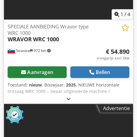
1
/
4
SPECIALE AANBIEDING Wravor type
WRC 1000
WRAVOR
WRC 1000
€ 54.890
Stranice
972 km
vraagprijs excl. btw
Aanvragen
Bellen
Toestand:
nieuw
, Bouwjaar:
2025
, NIEUWE horizontale
lintzaag WRC 1000 – zwaar uitgevoerde machine /
robuuste constructie, hydraulische uitrusting, Duitse
elektronica, hoge prestaties, eenvoudig te installeren en te
Advertentie
onderhouden: - max. stamdiameter: 95 cm - max.
stamlengte: 7 m (onderstel kan optioneel worden
aangepast voor langere stammen) - hoofd elektromotor:
22/30 kW - bedieningspaneel – op afstand Cjdpfx Aiofngl
Eolsrf - stamdraaiers - hydraulische penklemmen –