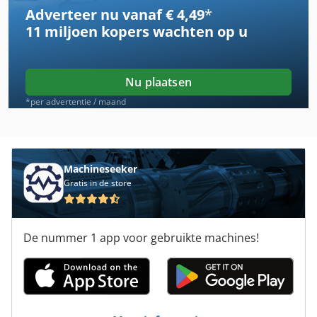
Adverteer nu vanaf € 4,49
*
Prodeco
11 miljoen kopers
wachten op u
Trimwex
Vecoplan
Nu plaatsen
Vierzijdige
*per advertentie / maand
Volmer
Voortman
Machineseeker
Gratis in de store
Wadkin
Wakra Carvers
De nummer 1 app voor gebruikte machines!
Weinmann
Wema
Widma