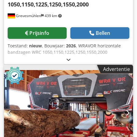
1050,1150,1225,1250,1550,2000
Grevesmühlen
439 km
Prijsinfo
Bellen
Toestand:
nieuw
, Bouwjaar:
2026
, WRAVOR horizontale
bandzagen WRC 1050,1150,1225,1250,1550,2000
Kantenzagen, multiripzagen, mechanisatie enz.
Cedpfxotpwgxj Ailjrf Wij zijn uw contactpersoon voor het
Advertentie
bedrijf Wravor in Duitsland. Wij bieden u graag de juiste
machines aan.