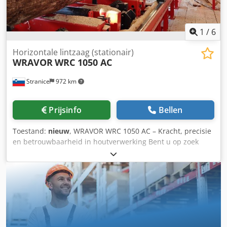
1
/
6
Horizontale lintzaag (stationair)
WRAVOR
WRC 1050 AC
Stranice
972 km
Prijsinfo
Bellen
Toestand:
nieuw
, WRAVOR WRC 1050 AC – Kracht, precisie
en betrouwbaarheid in houtverwerking Bent u op zoek
naar een lintzaag die kracht, precisie en efficiëntie
combineert? De WRAVOR WRC 1050 AC biedt dit alles – en
nog veel meer! Deze horizontale lintzaag is speciaal
ontworpen voor professionals in de houtbewerking, maar
is ook voor kleinere werkplaatsen een betrouwbare en
veelzijdige oplossing. _____ Belangrijkste voordelen: Hoge
efficiëntie: Uitzonderlijke productiviteit met een
snijcapaciteit tot 30 m³ in een 8-urige shift, bij een