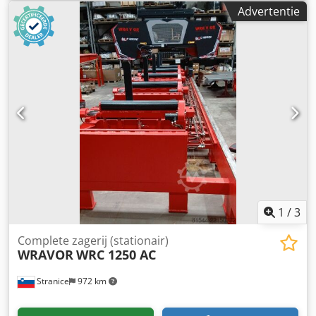
voor het zagen van grote stammen. Uitgerust met
Advertentie
automatische bediening en geavanceerde functies voor
maximale efficiëntie! ✔ Stevige en stabiele constructie ✔
Hoge nauwkeurigheid ✔ Grote zaagcapaciteit ✔
Automatische bediening ✔ Betrouwbare en robuuste bouw
✔ Hoofdzaagwielen van gietstaal, dubbel gelagerd
(UITZONDERLIJK STABIELE CONSTRUCTIE!), wieldiameter:
1250 mm, breedte 135 mm ✔ Zaagbladdlengte: 160/180
(DUBBELZIJDIG) L = 9045 mm ✔ Motorvermogen: 55kW –
110kW, frequentieomvormer optioneel Crodpfszd Ua Rex
Ailef Zaagbreedte: ca. 4500 mm (afhankelijk van uitrusting)
Baanbreedte: ca. 2300 mm (afhankelijk van uitrusting)
Zaaggewicht: ca. 23.500 kg (afhankelijk van uitrusting en
chassislengte) Maximale zaagbreedte (tussen geleiders):
1300 mm
1
/
3
Complete zagerij (stationair)
WRAVOR
WRC 1250 AC
Stranice
972 km