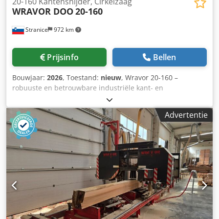
20-160 Kantensnijder, Cirkelzaag
WRAVOR DOO
20-160
Stranice
972 km
Prijsinfo
Bellen
Bouwjaar:
2026
, Toestand:
nieuw
, Wravor 20-160 –
robuuste en betrouwbare industriële kant- en
meerbladzagen in één machine, ontworpen voor
professioneel primair schaven van planken. De machine is
Advertentie
geschikt voor nauwkeurig én hoog-capaciteit kanten en
rippen van planken en balken in veeleisende industriële
productie-omgevingen. Technische gegevens: Crodey Rku
Hspfx Ailof - Hoofdmotor: 30 / 37 / 45 / 55 / 75 kW -
Zaagdikte: 20 – 160 mm - Maximale zaagbreedte: 900 /
1000 / 1250 mm - Aantal verstelbare zagen: 1-4
(hydraulisch of servogestuurd systeem voor precieze en
flexibele zaaginstelling) - Computergestuurde
zaagbreedte-instelling - Zware en stabiele constructie -
Hoge zaagnauwkeurigheid - Uitstekende productiviteit -