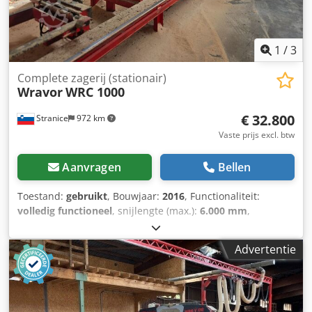
Betrouwbare werking voor continue industriële inzet -
Diverse mogelijkheden voor mechanisatie (mechanische of
automatische transportbanden) De machine kan
zelfstandig werken of als onderdeel van een volledige
1
/
3
zagerijlijn met automatische transportsystemen.
Complete zagerij (stationair)
Wravor
WRC 1000
€ 32.800
Stranice
972 km
Vaste prijs excl. btw
Aanvragen
Bellen
Toestand:
gebruikt
, Bouwjaar:
2016
, Functionaliteit:
volledig functioneel
, snijlengte (max.):
6.000 mm
,
wieldiameter:
1.000 mm
, Horizontale lintzaag WRAVOR
WRC 1000 Professionele industriële zaag met 30 kW motor
Advertentie
— voor het zagen van stammen tot Ø 950 mm Bouwjaar:
2016 Technische specificaties: • Hoofdmotor: 30 kW • Vast
bedieningspaneel op de zaagkop • Bediening: vast
bedieningspaneel met Unitronics V-130 PLC Credpszd A