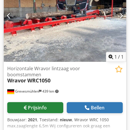
Ivefx Ailsf • Handmatige instelling van de snijdikte mogelijk
• Rail lengte: 9,5 m • Hydraulische stamklemmen: 4 X •
Hydraulische heffing / mechanische rollen: 2 X •
Hydraulische hoeken (90°): 3 X • Standaard stamrotator: 2 X
• Uitvoer silon transportband voor plankentransport
1
/
1
Horizontale Wravor lintzaag voor
boomstammen
Wravor
WRC1050
Grevesmühlen
439 km
Prijsinfo
Bellen
Bouwjaar:
2021
, Toestand:
nieuw
, Wravor WRC 1050
max.zaaglengte 6,5m Wij configureren ook graag een