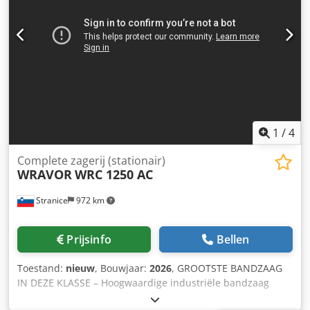
zijdelings verschuifbaar - hydraulische rol Optie: -
laadarmen - etc.
1
/
4
Complete zagerij (stationair)
WRAVOR
WRC 1250 AC
Stranice
972 km
Prijsinfo
Bellen
Toestand:
nieuw
, Bouwjaar:
2026
, GROOTSTE BANDZAAG
IN DEZE KLASSE – Hoogwaardige industriële bandzaag
Wravor WRC 1250 AC – robuust, nauwkeurig en geschikt