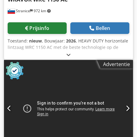
Stranice
972 km
Prijsinfo
Bellen
Toestand:
nieuw
, Bouwjaar:
2026
, HEAVY DUTY horizontale
lintzaag WRC 1150 AC met de beste technologie op de
markt en de sterkste constructie - Krachtige en
betrouwbare prestaties - Volledige hydraulische uitrusting
Advertentie
- SPS die Industrie 4.0 ondersteunt - Snel stammen
draaien en manipulatiesysteem op het zaagbed - Snelle
bewegingen van de zaagkop omhoog-omlaag, voorwaarts-
achterwaarts - Precieze en schone snijresultaten - Zware
industriële constructie - Eenvoudige bediening (één
operator bedient de volledige lijn) en efficiënte workflow,
eenvoudig onderhoud - Ideaal voor professionele
werkplaatsen en productiegebruik - Duurzaam,
nauwkeurig en gebouwd om lang mee te gaan Crodpozd T
Nwsfx Ailef