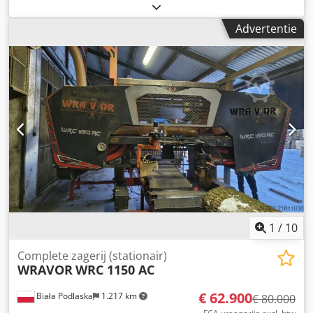
nieuwe lintzaag voor boomstammen volgens uw wensen.
Cjdpegyw R Ssfx Ailerf
Advertentie
1
/
10
Complete zagerij (stationair)
WRAVOR
WRC 1150 AC
€ 62.900
Biała Podlaska
1.217 km
€ 80.000