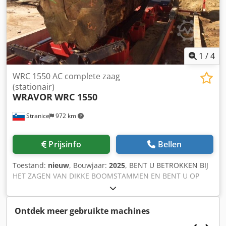
1
/
4
WRC 1550 AC complete zaag
(stationair)
WRAVOR
WRC 1550
Stranice
972 km
Prijsinfo
Bellen
Toestand:
nieuw
, Bouwjaar:
2025
, BENT U BETROKKEN BIJ
HET ZAGEN VAN DIKKE BOOMSTAMMEN EN BENT U OP
ZOEK NAAR EEN KRACHTIGE LINTZAAG DIE UW DIKKE
BOOMSTAMMEN ZONDER PROBLEMEN ZAAGT? DAN
HEBBEN WIJ EEN OPLOSSING VOOR U: DE WRC 1550
Ontdek meer gebruikte machines
HORIZONTALE LINTZAAG! ✔️ROBUUSTE CONSTRUCTIE DIE