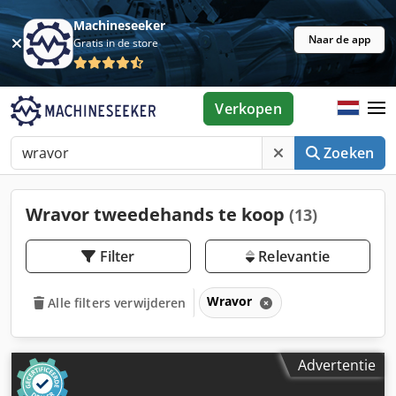
Machineseeker
Naar de app
Gratis in de store
Verkopen
Zoeken
Wravor tweedehands te koop
(13)
Filter
Relevantie
Wravor
Alle filters verwijderen
Advertentie