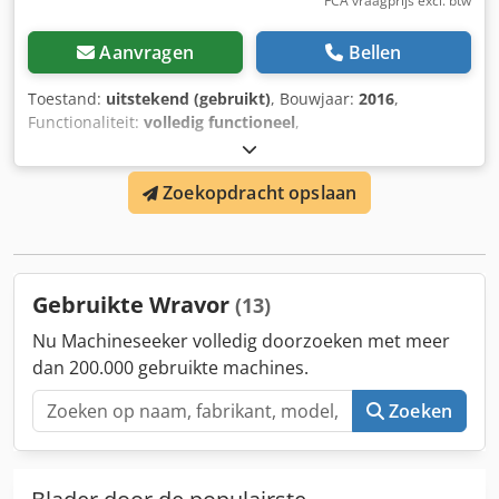
FCA vraagprijs excl. btw
Aanvragen
Bellen
Toestand:
uitstekend (gebruikt)
, Bouwjaar:
2016
,
Functionaliteit:
volledig functioneel
,
machine-/voertuignummer:
16041309
, Uitrusting:
3e
hydraulische functie
, WRAVOR WRC 1150 AC kettingzaag
Zoekopdracht opslaan
met klovenaanvoer (stationair model), bouwjaar 2016. Kan
nog steeds in werking worden bekeken. Cedpfoy Hx I Tsx
Ailerf
Gebruikte Wravor
(13)
Nu Machineseeker volledig doorzoeken met meer
dan 200.000 gebruikte machines.
Zoeken