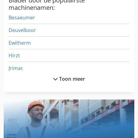
Blader door de populairste
machinenamen:
Besaeumer
Deuvelboor
Ewitherm
Hirzt
Jrimac
Toon meer
Knoevenagel
Laegler
Luhoma
Maweg
Pouwels