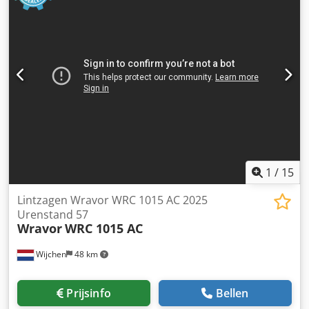
1
/
15
Lintzagen Wravor WRC 1015 AC 2025
Urenstand 57
Wravor
WRC 1015 AC
Wijchen
48 km
Prijsinfo
Bellen