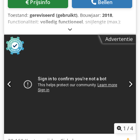
Prijsinfo
Bellen
Toestand:
gereviseerd (gebruikt)
, Bouwjaar:
2018
,
Functionaliteit:
volledig functioneel
, snijlengte (max.):
8.000 mm
, totaalgewicht:
14.000 kg
, totale lengte:
13.000
mm
, jaar van de laatste revisie:
2026
, zaagbandlengte:
Advertentie
9.045 mm
, UITSTEKEND ONDERHOUDEN, VOLLEDIG
GEREVISEERDE horizontale lintzaag WRAVOR WRC 1250 AC
Hoogwaardige industriële zaag met 55 kW motor — voor
het zagen van stammen Ø 1250 mm Bouwjaar: 2018
Technische gegevens: • Hoofdmotor: 55 kW • Bediening:
vast bedieningspaneel met PLC Unitronics V-280 •
Mogelijkheid tot handmatige instelling van zaagdikte •
Baan (lengte): 12,5 m • Stamspanner: 5 x hydraulisch
Credpfx Aijzd Uifolsf • Hydraulische rollen: 5 x • Haaks
(90°): 5 x • Standaard stamrotator: 4 x • Mechanische
aanslag: 3 x • Voorzaag: 1 x • Uitgaande silonband voor
plankentransport Afbeeldingen zijn ter illustratie.
1
/
4