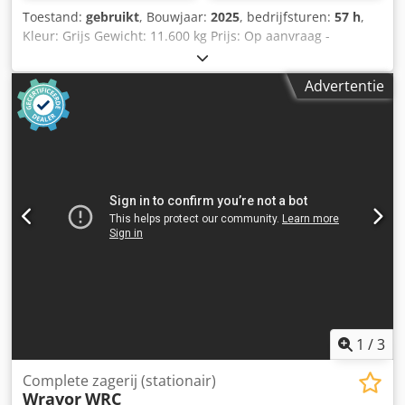
Toestand:
gebruikt
, Bouwjaar:
2025
, bedrijfsturen:
57 h
,
Kleur: Grijs Gewicht: 11.600 kg Prijs: Op aanvraag -
Bouwjaar: 2025 - Documentatie aanwezig: Ja - CE
markering aanwezig: Ja - CE certificaat aanwezig: Ja -
Advertentie
Serienummer: 24111638 - Draaiuren: 57 - Zaagrichting:
Horizontaal - Vermogen hoofdmotor [kW]: 30.0 - Max.
zaaghoogte [mm]: 940 - Tafellengte [mm]: 6000 -
Tafelbreedte [mm]: 1050 - Afzekering [A]: 100 - Vermogen
[kW]: 51.0 Credjx Npwwspfx Ailof - Transportgewicht [kg]:
11600kg Financiële informatie BTW: De getoonde prijs is
exclusief BTW BTW/marge: BTW verrekenbaar voor
ondernemers Levering en inruil altijd mogelijk van alles in
de industriële sectoren Yorick Diebels
1
/
3
Complete zagerij (stationair)
Wravor
WRC