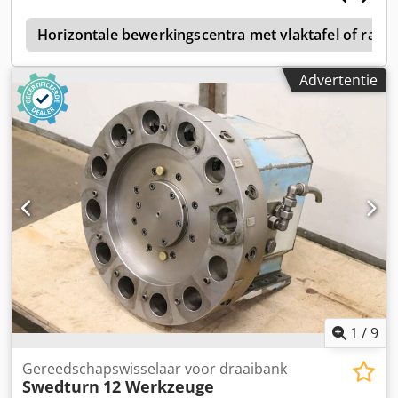
c
Horizontale bewerkingscentra met vlaktafel of raster
Advertentie
1
/
9
Gereedschapswisselaar voor draaibank
Swedturn
12 Werkzeuge