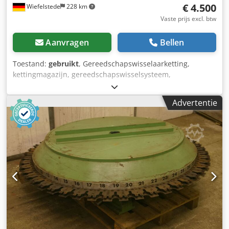
€ 4.500
Wiefelstede
228 km
Vaste prijs excl. btw
Aanvragen
Bellen
Toestand:
gebruikt
, Gereedschapswisselaarketting,
kettingmagazijn, gereedschapswisselsysteem,
gereedschapsmagazijn -Vervangingsdeel komt: van een
bewerkingscentrum BJM type ALBZ-145 -
Advertentie
Gereedschapwisselsysteem Dcjdpfx Aofcr Nbjpwsk -CUT
wisselaar -Rig-wisselaar: RIG 06-12-P003 VX VCP -
Aandrijfmotoren: MGM -Afmetingen: 1400/950/H830 mm -
Gewicht: 380 kg