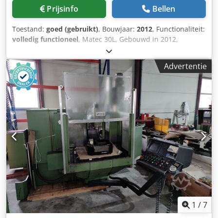
Prijsinfo
Bellen
Toestand:
goed (gebruikt)
, Bouwjaar:
2012
, Functionaliteit:
volledig functioneel
, Matec 30L, Gebouwd in 2012,
Besturing Heidenhain iTNC 530, Reis X/Y/Z1300/600/700
mm, Spiltoerental tot 12.000 tpm, Opname HSK 63 - A,
Advertentie
elektrisch handwiel, IKZ 20-maat, Papieren bandfilter, WO
80 keer, Volledig gevoerde werkruimte, Jij. meetsystemen,
spaantransportband, Dcjdpfxezlc Hne Apwjk Balg met
stalen lamellen, 3D-meetsonde, Lasermeetapparaat,
1
/
7