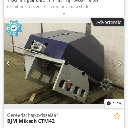
Toestand:
gebruikt
, Gereedschapswisselaar voor
draaibank, bovenste steun, bovenste slede,
zwaluwstaartgeleider Dcjdpfx Apsb Uhq Tswek -met vier
gereedschapshouders -Dimensie: zie foto's -Maten:
Advertentie
400/260/H200 mm -gewicht: 25,2 kg
1
/
5
Gereedschapswisselaar
BJM Miksch
CTM42