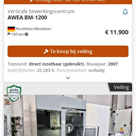
Voorbereiding voor 4e as
Verticale bewerkingscentrum
AWEA
BM-1200
Nordrhein-Westfalen
€ 11.900
160 km
Te koop bij veiling
Toestand:
direct inzetbaar (gebruikt)
, Bouwjaar:
2007
,
bedrijfsturen:
22.283 h
, Functionaliteit:
volledig
functioneel
, machine-/voertuignummer:
7076
,
verplaatsingsafstand X-as:
1.200 mm
, verplaatsing Y-as:
Veiling
600 mm
, verplaatsingsafstand Z-as:
600 mm
, controller
model:
Heidenhain iTNC 530
, spilsnelheid (max.):
6.000
rpm
, TECHNISCHE GEGEVENS Verplaatsing X-as: 1.200 mm
Verplaatsing Y-as: 600 mm Verplaatsing Z-as: 600 mm
Werktablet Afmetingen werkvlak: 1.300 × 600 mm
Maximale belasting werkvlak: 1.200 kg Afstand werkvlak tot
onderkant spindel: 125–725 mm Spindel en
gereedschapshouder Maximale spindeltoerentallen: 6.000