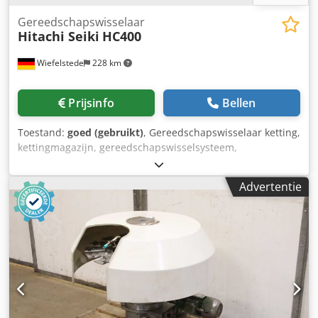
Gereedschapswisselaar
Hitachi Seiki
HC400
Wiefelstede
228 km
Prijsinfo
Bellen
Toestand:
goed (gebruikt)
, Gereedschapswisselaar ketting,
kettingmagazijn, gereedschapswisselsysteem,
gereedschapsmagazijn -De gereedschapswisselaar is
afkomstig uit een CNC-bewerkingscentrum, merk: Hitachi
Advertentie
Seiki, type: HC400 -Gereedschapswisselaar voor: Hitachi
Seiki type HC400, extra reserveonderdelen beschikbaar. -
Compleet met grijparm en aandrijving -
Gereedschapsposities: 80 -Opname: SK40 Dsdpfedtcrqjx
Apweck -Afmetingen: 2270/630/H1725 mm -Gewicht: 860 kg