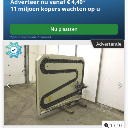
Adverteer nu vanaf € 4,49
*
11 miljoen kopers
wachten op u
Nu plaatsen
*per advertentie / maand
Advertentie
1
/
10