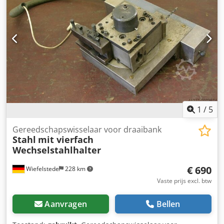
1
/
5
Gereedschapswisselaar voor draaibank
Stahl
mit vierfach
Wechselstahlhalter
€ 690
Wiefelstede
228 km
Vaste prijs excl. btw
Aanvragen
Bellen