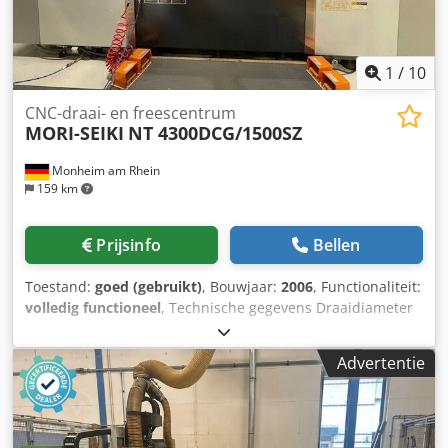
Hoek- en rechte gereedschapshouders met CAPTO-
opname koelsysteem en spaantransporteur *
1
/
10
CNC-draai- en freescentrum
MORI-SEIKI
NT 4300DCG/1500SZ
Monheim am Rhein
159 km
Prijsinfo
Bellen
Toestand:
goed (gebruikt)
, Bouwjaar:
2006
, Functionaliteit:
volledig functioneel
, Technische gegevens Draaidiameter
660/275 mm Draailengte 1.498 mm Besturing Fanuc/Mori
Seiki MSX 701 Totale vermogensbehoefte 90 kVA
Advertentie
Machinegewicht ca. 26,6 ton Benodigde ruimte ca. 5.301 x
2.997 x 2.788 mm Aanvullende informatie 9-assig CNC
draai- en freescentrum * CNC-besturing Fanuc MSX-701 *
Bovenste freesspil (B-as) als volwaardige 4e as,