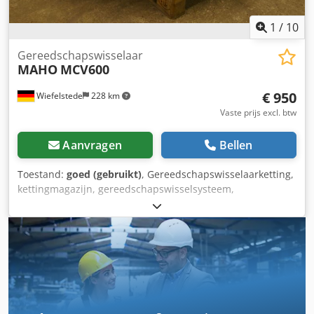
1
/
10
Gereedschapswisselaar
MAHO
MCV600
€ 950
Wiefelstede
228 km
Vaste prijs excl. btw
Aanvragen
Bellen
Toestand:
goed (gebruikt)
, Gereedschapswisselaarketting,
kettingmagazijn, gereedschapswisselsysteem,
gereedschapsmagazijn Djdpob A Nu Tefx Apweck -
afkomstig van een CNC bewerkingscentrum MAHO type:
MC 600 - voor: max. 48 opnames - opname: SK40 -
afmetingen: 1630/H450 mm - eigen gewicht: 325 kg