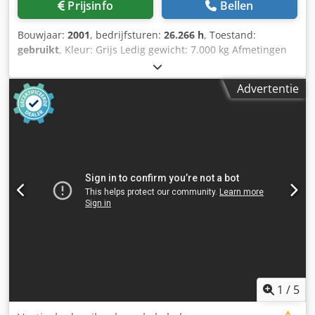
Prijsinfo
Bellen
Bouwjaar:
2001
, bedrijfsturen:
26.266 h
, Toestand:
gebruikt
, Kleur: Grijs Ledig gewicht: 7.000 kg Afmetingen
(LxBxH): 350 x 220 x 240 cm Prijs: Op aanvraag NC
freesmachine Bewerkingcentrum Model: CNC
Advertentie
Fabrikant: DMG / Deckel MAHO Type: DMU60T
Bouwjaar: 2001 Control: Heidenhain Urenstand: 26266
Dcjdpfx Apsywt Nyswjk Travel: 630x560x560mm
Spindelsnelheid: 10.000 rpm Tafel-afmetingen:
1000x600mm Spindel-opname: ISO40
Max. werkstukgewicht: 400kg Incl. Filter Interlit SK200-760
Incl. Automatische gereedschapswisselaar Incl.
Documenten Incl. Video beschikbaar - Bouwjaar: 2001 -
Documentatie aanwezig: Ja - CE markering aanwezig: Ja -
CE certificaat aanwezig: Nee - Draaiuren: 26266 -
Aansturing: CNC - Merk aansturing: Heidenhain - Aantal
assen [st.]: 3 - X-as verplaatsing [mm]: 630 - Y-as
verplaatsing [mm]: 560 - Z-as verplaatsing [mm]: 560 -
Tafellengte [mm]: 1000 - Tafelbreedte [mm]: 600 -
1
/
5
Gereedschapsopname: SK40 - Max. spindelsnelheid [rpm]: