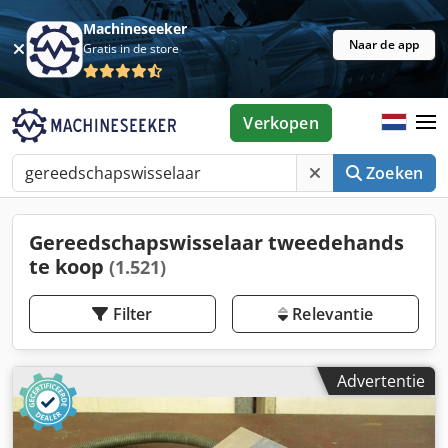
Machineseeker
Naar de app
Gratis in de store
Verkopen
Zoeken
Gereedschapswisselaar tweedehands
te koop
(1.521)
Filter
Relevantie
Advertentie