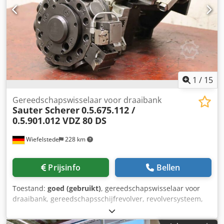
1
/
15
Gereedschapswisselaar voor draaibank
Sauter Scherer
0.5.675.112 /
0.5.901.012 VDZ 80 DS
Wiefelstede
228 km
Prijsinfo
Bellen
Toestand:
goed (gebruikt)
, gereedschapswisselaar voor
draaibank, gereedschapsschijfrevolver, revolversysteem,
schijfrevolver voor draaibank -Fabrikant: Sauter,
gereedschapswisselaar type 0.5.675.112 van verticale