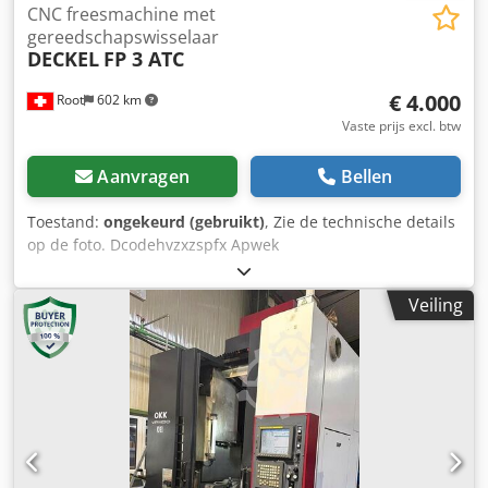
CNC freesmachine met
gereedschapswisselaar
DECKEL
FP 3 ATC
€ 4.000
Root
602 km
Vaste prijs excl. btw
Aanvragen
Bellen
Toestand:
ongekeurd (gebruikt)
, Zie de technische details
op de foto. Dcodehvzxzspfx Apwek
Veiling