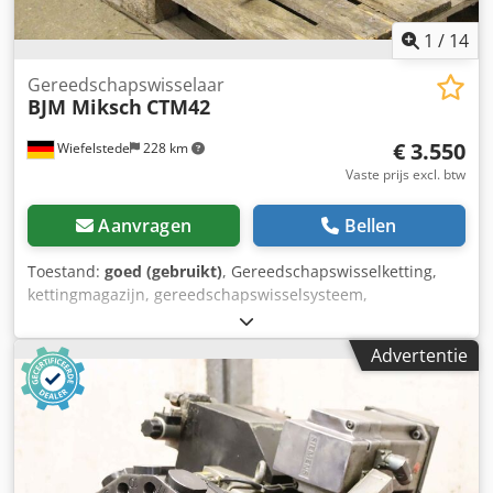
1
/
14
Gereedschapswisselaar
BJM Miksch
CTM42
€ 3.550
Wiefelstede
228 km
Vaste prijs excl. btw
Aanvragen
Bellen
Toestand:
goed (gebruikt)
, Gereedschapswisselketting,
kettingmagazijn, gereedschapswisselsysteem,
gereedschapsmagazijn -Reserveonderdelen: afkomstig van
bewerkingscentrum BJM type ALBZ-145 -
Advertentie
Gereedschapshouder: HSK40 -Gereedschapwisselsysteem:
CTM42 DO 12P3 400 -Snijwisselaar: CUT42-V-90-60-D VX -
Wisselaar: RIG 06-12-P003 VX VCP IN DA -Aandrijfmotoren:
MGM -Afmetingen: 730/700/H450 mm -Gewicht: 160 kg
Dsdpfsfcr I Ejx Apwsck