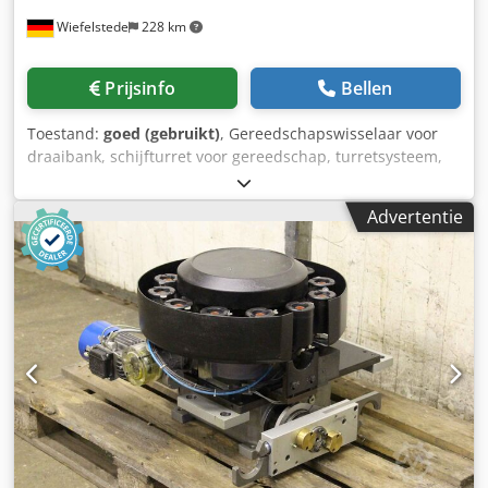
Wiefelstede
228 km
Prijsinfo
Bellen
Toestand:
goed (gebruikt)
, Gereedschapswisselaar voor
draaibank, schijfturret voor gereedschap, turretsysteem,
schijfturret voor draaibank -Fabrikant: Swedturn, type ST12
CNC 300 gereedschapswisselaar -Turret: voor max. 12
Advertentie
gereedschappen -Gereedschapsopname: Ø 60 mm -
Individuele componenten: zie foto's -Afmetingen:
565/470/H565 mm Djdpewvh D Asfx Apwjck -Gewicht: 319
kg