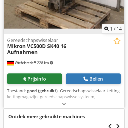
1
/
14
Gereedschapswisselaar
Mikron
VC500D SK40 16
Aufnahmen
Wiefelstede
228 km
Prijsinfo
Bellen
Toestand:
goed (gebruikt)
, Gereedschapswisselaar ketting,
kettingmagazijn, gereedschapswisselsysteem,
gereedschapsmagazijn Dedpfxsy Tvtte Apwock -Fabrikant:
Mikron, gereedschapswisselaar uit CNC
bewerkingscentrum Mikron VC500D -voor: max. 16 houders
Ontdek meer gebruikte machines
-Opname: SK40 -Componenten: zie foto's -
Transportafmetingen: Ø 780 x 540 mm -Gewicht: 56 kg