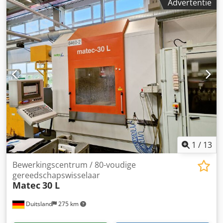
Advertentie
draaibank Scherer VDZ 80 DS -Gereedschapsrevolver: Type
0.5.901.012 voor max. 12 gereedschappen -Servomotor:
Siemens type 1FK7063-2AC74-1SB0 -Individuele
componenten: zie foto's Dcjdpjvyg Eusfx Apwok -
Afmetingen: 560/450/H300 mm -Gewicht: 117 kg
1
/
13
Bewerkingscentrum / 80-voudige
gereedschapswisselaar
Matec
30 L
Duitsland
275 km