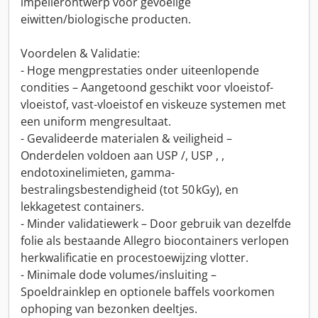
impellerontwerp voor gevoelige
eiwitten/biologische producten.
Voordelen & Validatie:
- Hoge mengprestaties onder uiteenlopende
condities – Aangetoond geschikt voor vloeistof-
vloeistof, vast-vloeistof en viskeuze systemen met
een uniform mengresultaat.
- Gevalideerde materialen & veiligheid –
Onderdelen voldoen aan USP /, USP , ,
endotoxinelimieten, gamma-
bestralingsbestendigheid (tot 50 kGy), en
lekkagetest containers.
- Minder validatiewerk – Door gebruik van dezelfde
folie als bestaande Allegro biocontainers verlopen
herkwalificatie en procestoewijzing vlotter.
- Minimale dode volumes/insluiting –
Spoeldrainklep en optionele baffels voorkomen
ophoping van bezonken deeltjes.