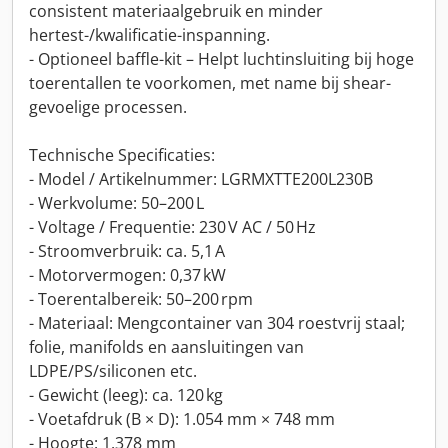
consistent materiaalgebruik en minder
hertest-/kwalificatie-inspanning.
- Optioneel baffle-kit – Helpt luchtinsluiting bij hoge
toerentallen te voorkomen, met name bij shear-
gevoelige processen.
Technische Specificaties:
- Model / Artikelnummer: LGRMXTTE200L230B
- Werkvolume: 50–200 L
- Voltage / Frequentie: 230 V AC / 50 Hz
- Stroomverbruik: ca. 5,1 A
- Motorvermogen: 0,37 kW
- Toerentalbereik: 50–200 rpm
- Materiaal: Mengcontainer van 304 roestvrij staal;
folie, manifolds en aansluitingen van
LDPE/PS/siliconen etc.
- Gewicht (leeg): ca. 120 kg
- Voetafdruk (B × D): 1.054 mm × 748 mm
- Hoogte: 1.378 mm