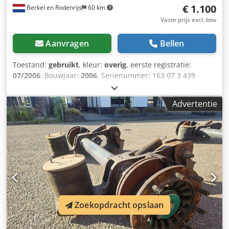
€ 1.100
Berkel en Rodenrijs
60 km
Vaste prijs excl. btw
Aanvragen
Bellen
Toestand:
gebruikt
, kleur:
overig
, eerste registratie:
07/2006
, Bouwjaar:
2006
, Serienummer: 163 07 3 439
Csdpfszqyk Uex Ak Usha We hebben meer dan 100 assen
op voorraad. Neem contact met ons op als u niet kunt
Advertentie
vinden wat u zoekt.
Zoekopdracht opslaan