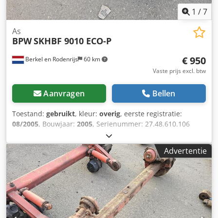
1
/
7
As
BPW
SKHBF 9010 ECO-P
€ 950
Berkel en Rodenrijs
60 km
Vaste prijs excl. btw
Aanvragen
Bellen
Toestand:
gebruikt
, kleur:
overig
, eerste registratie:
08/2005
, Bouwjaar:
2005
, Serienummer: 27.48.610.106
Chedpfx Akszrr S Hj Uoa Wij hebben meer dan 100 assen
op voorraad. Neem contact met ons op als u niet kunt
Advertentie
vinden wat u zoekt.