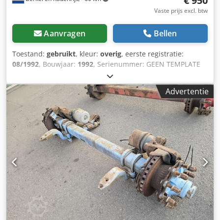
€ 950
Vaste prijs excl. btw
Aanvragen
Bellen
Toestand:
gebruikt
, kleur:
overig
, eerste registratie:
08/1992
, Bouwjaar:
1992
, Serienummer: GEEN TEMPLATE
Cjdpfx Aszrr S Tek Ujha ROBUUSTE AS VOOR
AANHANGWAGENS.
Advertentie