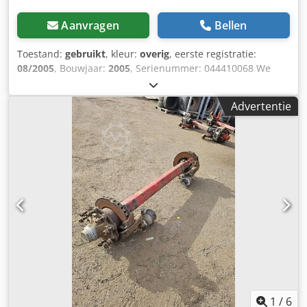
Aanvragen
Bellen
Toestand:
gebruikt
, kleur:
overig
, eerste registratie:
08/2005
, Bouwjaar:
2005
, Serienummer: 044410068 We
hebben meer dan 100 assen op voorraad. Codpfozrugmjx
Ak Ueha Neem contact met ons op als u niet kunt vinden
Advertentie
wat u zoekt.
1
/
6