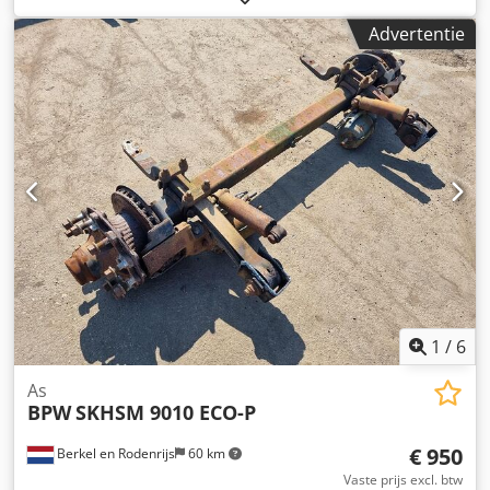
Abxjk Usa Neem contact met ons op als u niet kunt vinden
Advertentie
wat u zoekt.
1
/
6
As
BPW
SKHSM 9010 ECO-P
€ 950
Berkel en Rodenrijs
60 km
Vaste prijs excl. btw