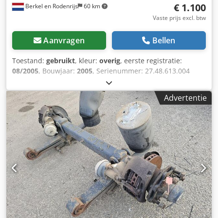
€ 1.100
Berkel en Rodenrijs
60 km
Vaste prijs excl. btw
Aanvragen
Bellen
Toestand:
gebruikt
, kleur:
overig
, eerste registratie:
08/2005
, Bouwjaar:
2005
, Serienummer: 27.48.613.004
Chedszrtfuopfx Ak Uoa Wij hebben meer dan 100 assen op
voorraad. Neem contact met ons op als u niet kunt vinden
Advertentie
wat u zoekt.