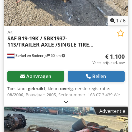
1
/
6
As
SAF
B19-19K / SBK1937-
11S/TRAILER AXLE /SINGLE TIRE...
€ 1.100
Berkel en Rodenrijs
60 km
Vaste prijs excl. btw
Aanvragen
Bellen
Toestand:
gebruikt
, kleur:
overig
, eerste registratie:
08/2006
, Bouwjaar:
2005
, Serienummer: 163 07 3 439 We
hebben meer dan 100 assen op voorraad. Neem contact
met ons op als u niet kunt vinden wat u zoekt. Cjdpozrfc
Advertentie
Ejfx Ak Uoha