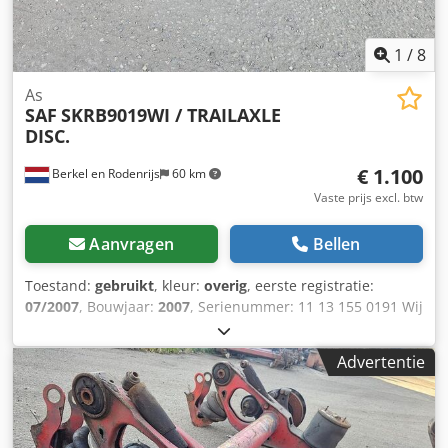
1
/
8
As
SAF
SKRB9019WI / TRAILAXLE
DISC.
€ 1.100
Berkel en Rodenrijs
60 km
Vaste prijs excl. btw
Aanvragen
Bellen
Toestand:
gebruikt
, kleur:
overig
, eerste registratie:
07/2007
, Bouwjaar:
2007
, Serienummer: 11 13 155 0191 Wij
hebben meer dan 100 assen op voorraad. Csdpfozqynmjx
Ak Ujha Neem contact met ons op als u niet kunt vinden
Advertentie
wat u zoekt.