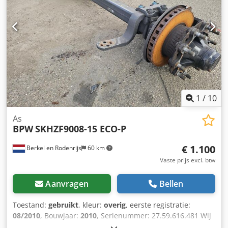
1
/
10
As
BPW
SKHZF9008-15 ECO-P
€ 1.100
Berkel en Rodenrijs
60 km
Vaste prijs excl. btw
Aanvragen
Bellen
Toestand:
gebruikt
, kleur:
overig
, eerste registratie:
08/2010
, Bouwjaar:
2010
, Serienummer: 27.59.616.481 Wij
hebben meer dan 100 assen op voorraad. Chedpfx Aezr