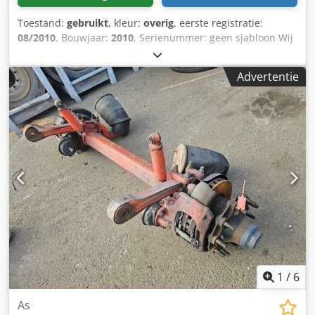
Toestand:
gebruikt
, kleur:
overig
, eerste registratie:
08/2010
, Bouwjaar:
2010
, Serienummer: geen sjabloon Wij
hebben meer dan 100 assen op voorraad. Cjdpfezrr Rvjx
Ak Uoha Neem contact met ons op als u niet kunt vinden
Advertentie
wat u zoekt.
1
/
6
As