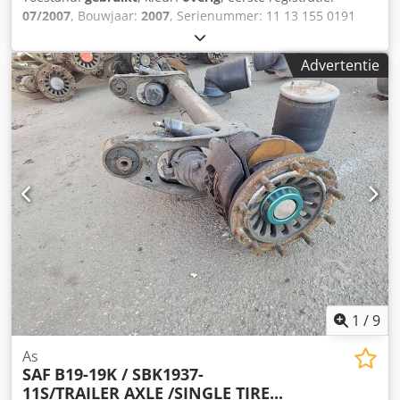
07/2007
, Bouwjaar:
2007
, Serienummer: 11 13 155 0191
Cjdpfx Ajzqyrljk Ueha AS VAN EEN AANHANGER
Advertentie
1
/
9
As
SAF
B19-19K / SBK1937-
11S/TRAILER AXLE /SINGLE TIRE...