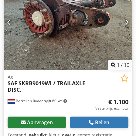
1
/
10
As
SAF
SKRB9019WI / TRAILAXLE
DISC.
€ 1.100
Berkel en Rodenrijs
60 km
Vaste prijs excl. btw
Aanvragen
Bellen
Toestand:
gebruikt
, kleur:
overig
, eerste registratie: