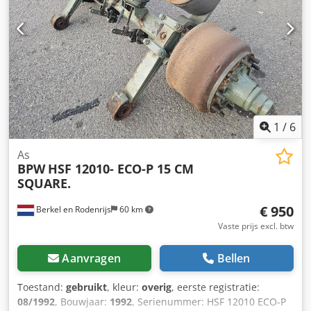
1
/
6
As
BPW
HSF 12010- ECO-P 15 CM
SQUARE.
€ 950
Berkel en Rodenrijs
60 km
Vaste prijs excl. btw
Aanvragen
Bellen
Toestand:
gebruikt
, kleur:
overig
, eerste registratie:
08/1992
, Bouwjaar:
1992
, Serienummer: HSF 12010 ECO-P