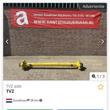
Advertentie
1
/
3
TVZ axle
TVZ
Goudriaan
38 km