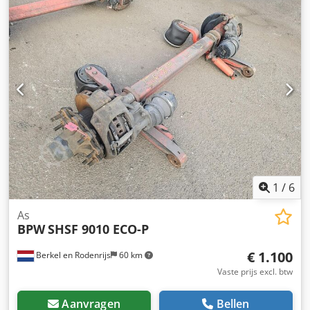
1
/
6
As
BPW
SHSF 9010 ECO-P
€ 1.100
Berkel en Rodenrijs
60 km
Vaste prijs excl. btw
Aanvragen
Bellen