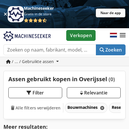
Machineseeker
Naar de app
Gratis in de store
Verkopen
Zoeken
/ ... / Gebruikte assen
Assen gebruikt kopen in Overijssel
(0)
Filter
Relevantie
Bouwmachines
Reserve
Alle filters verwijderen
Meer resultaten: