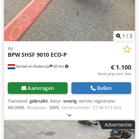
1
/
3
As
BPW
SHSF 9010 ECO-P
€ 1.100
Berkel en Rodenrijs
60 km
Vaste prijs excl. btw
Aanvragen
Bellen
Toestand:
gebruikt
, kleur:
overig
, eerste registratie:
08/2005
, Bouwjaar:
2005
, Serienummer: 27.48.613.004
Cjdpfx Aszrtigjk Ujha Wij hebben meer dan 100 assen op
voorraad. Neem contact met ons op als u niet kunt vinden
Advertentie
wat u zoekt.