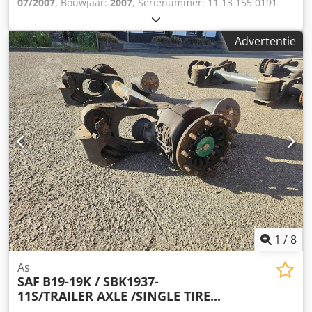
07/2007
, Bouwjaar:
2007
, Serienummer: 11 13 155 0191
Chjdpfx Aozqyl Sek Uja Wij hebben meer dan 100 assen op
voorraad. Neem contact met ons op als u niet kunt vinden
Advertentie
wat u zoekt.
1
/
8
As
SAF
B19-19K / SBK1937-
11S/TRAILER AXLE /SINGLE TIRE...