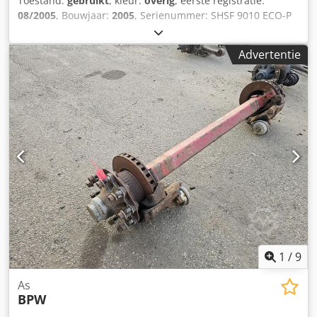
Toestand:
gebruikt
, kleur:
overig
, eerste registratie:
08/2005
, Bouwjaar:
2005
, Serienummer: SHSF 9010 ECO-P
We hebben meer dan 100 assen op voorraad. Cjdszrtg
Eepfx Ak Ujha Neem contact met ons op als u niet kunt
Advertentie
vinden wat u zoekt.
1
/
9
As
BPW