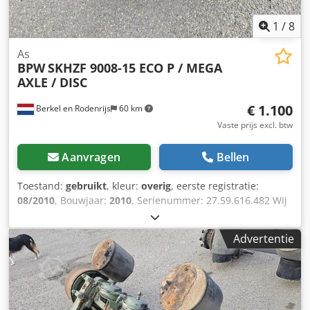
1
/
8
As
BPW
SKHZF 9008-15 ECO P / MEGA
AXLE / DISC
€ 1.100
Berkel en Rodenrijs
60 km
Vaste prijs excl. btw
Aanvragen
Bellen
Toestand:
gebruikt
, kleur:
overig
, eerste registratie:
08/2010
, Bouwjaar:
2010
, Serienummer: 27.59.616.482 Wij
hebben meer dan 100 assen op voorraad. Neem contact
met ons op als u niet kunt vinden wat u zoekt. Csdpfxszrr
Advertentie
Uhs Ak Ueha