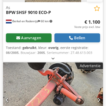
As
BPW
SHSF 9010 ECO-P
€ 1.100
Berkel en Rodenrijs
60 km
Vaste prijs excl. btw
Aanvragen
Bellen
Toestand:
gebruikt
, kleur:
overig
, eerste registratie:
08/2005
, Bouwjaar:
2005
, Serienummer: 27.48.613.003
Cjdpfxszrtw De Ak Usha Wij hebben meer dan 100 assen
op voorraad. Neem contact met ons op als u niet kunt
Advertentie
vinden wat u zoekt.