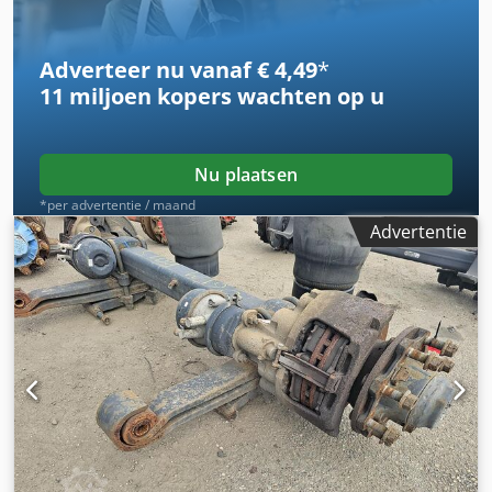
Adverteer nu vanaf € 4,49
*
11 miljoen kopers
wachten op u
Nu plaatsen
*per advertentie / maand
Advertentie