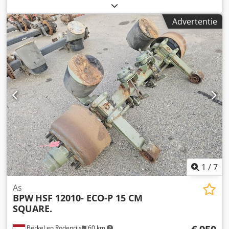
Chodpfx Akezrr T Do Usa Wij hebben meer dan 100 assen
op voorraad. Neem contact met ons op als u niet kunt
Advertentie
vinden wat u zoekt.
1
/
7
As
BPW
HSF 12010- ECO-P 15 CM
SQUARE.
Berkel en Rodenrijs
60 km