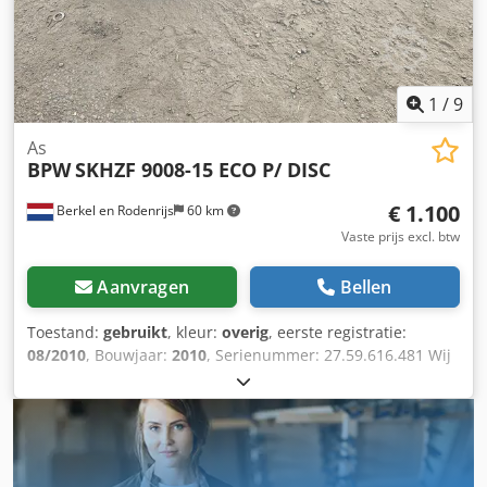
1
/
9
As
BPW
SKHZF 9008-15 ECO P/ DISC
€ 1.100
Berkel en Rodenrijs
60 km
Vaste prijs excl. btw
Aanvragen
Bellen
Toestand:
gebruikt
, kleur:
overig
, eerste registratie:
08/2010
, Bouwjaar:
2010
, Serienummer: 27.59.616.481 Wij
hebben meer dan 100 assen op voorraad. Csdozr Awyjpfx
Ak Ujha Neem contact met ons op als u niet kunt vinden
wat u zoekt.