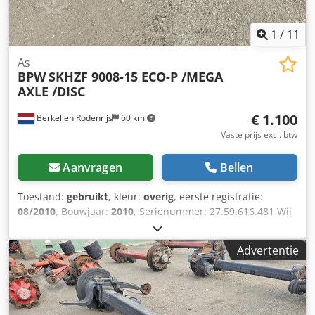
1
/
11
As
BPW
SKHZF 9008-15 ECO-P /MEGA
AXLE /DISC
€ 1.100
Berkel en Rodenrijs
60 km
Vaste prijs excl. btw
Aanvragen
Bellen
Toestand:
gebruikt
, kleur:
overig
, eerste registratie:
08/2010
, Bouwjaar:
2010
, Serienummer: 27.59.616.481 Wij
hebben meer dan 100 assen op voorraad. Neem contact
met ons op als u niet kunt vinden wat u zoekt. Cedpfx Aozr
Advertentie
Atzok Ujha