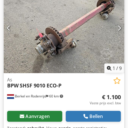
1
/
9
As
BPW
SHSF 9010 ECO-P
€ 1.100
Berkel en Rodenrijs
60 km
Vaste prijs excl. btw
Aanvragen
Bellen