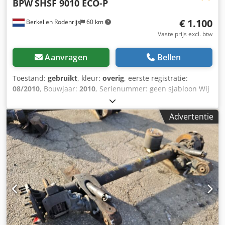
BPW
SHSF 9010 ECO-P
€ 1.100
Berkel en Rodenrijs
60 km
Vaste prijs excl. btw
Aanvragen
Bellen
Toestand:
gebruikt
, kleur:
overig
, eerste registratie:
08/2010
, Bouwjaar:
2010
, Serienummer: geen sjabloon Wij
hebben meer dan 100 assen op voorraad. Chodpfxozrr Iho
Ak Usa Neem contact met ons op als u niet kunt vinden
Advertentie
wat u zoekt.