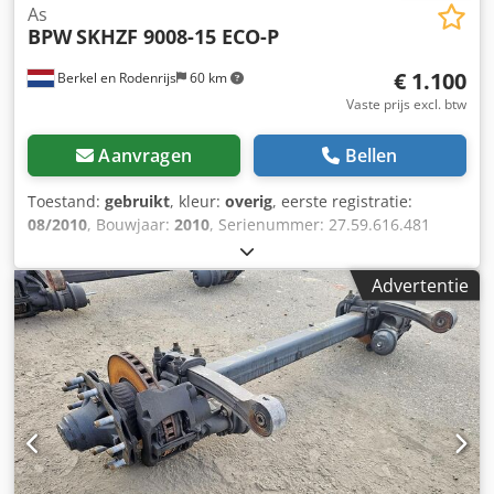
As
BPW
SKHZF 9008-15 ECO-P
€ 1.100
Berkel en Rodenrijs
60 km
Vaste prijs excl. btw
Aanvragen
Bellen
Toestand:
gebruikt
, kleur:
overig
, eerste registratie:
08/2010
, Bouwjaar:
2010
, Serienummer: 27.59.616.481
Cedpfozr Aybox Ak Usha Wij hebben meer dan 100 assen
op voorraad. Neem contact met ons op als u niet kunt
Advertentie
vinden wat u zoekt.