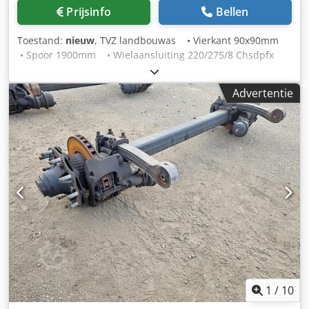
Prijsinfo
Bellen
Toestand:
nieuw
, TVZ landbouwas • Vierkant 90x90mm
• Spoor 1900mm • Wielaansluiting 220/275/8 Chsdpfx
Aezr H Uiek Uoa • Ongeremd Staat: Nieuw
Advertentie
1
/
10