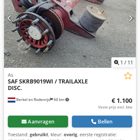
1
/
11
As
SAF
SKRB9019WI / TRAILAXLE
DISC.
€ 1.100
Berkel en Rodenrijs
60 km
Vaste prijs excl. btw
Aanvragen
Bellen
Toestand:
gebruikt
, kleur:
overig
, eerste registratie: