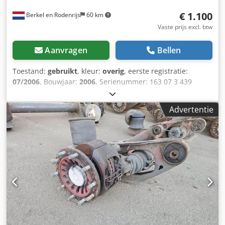
€ 1.100
Berkel en Rodenrijs
60 km
Vaste prijs excl. btw
Aanvragen
Bellen
Toestand:
gebruikt
, kleur:
overig
, eerste registratie:
07/2006
, Bouwjaar:
2006
, Serienummer: 163 07 3 439
Chsdpfszqynyox Ak Uoa We hebben meer dan 100 assen
op voorraad. Neem contact met ons op als u niet kunt
Advertentie
vinden wat u zoekt.