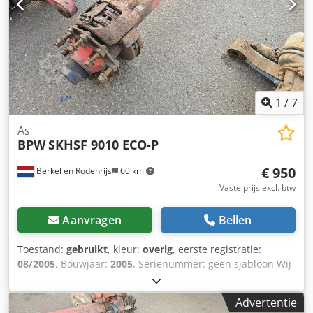
1
/
7
As
BPW
SKHSF 9010 ECO-P
€ 950
Berkel en Rodenrijs
60 km
Vaste prijs excl. btw
Aanvragen
Bellen
Toestand:
gebruikt
, kleur:
overig
, eerste registratie:
08/2005
, Bouwjaar:
2005
, Serienummer: geen sjabloon Wij
hebben meer dan 100 assen op voorraad. Cjdpfx Ajzrr
Sgok Ujha Neem contact met ons op als u niet kunt vinden
Advertentie
wat u zoekt.