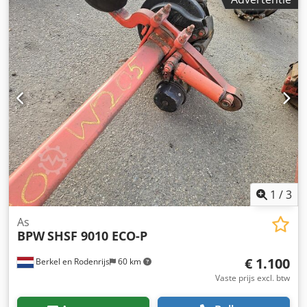
wat u zoekt.
1
/
3
As
BPW
SHSF 9010 ECO-P
€ 1.100
Berkel en Rodenrijs
60 km
Vaste prijs excl. btw