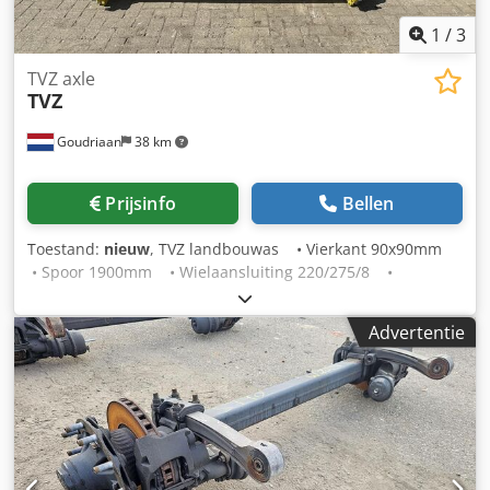
1
/
3
TVZ axle
TVZ
Goudriaan
38 km
Prijsinfo
Bellen
Toestand:
nieuw
, TVZ landbouwas • Vierkant 90x90mm
• Spoor 1900mm • Wielaansluiting 220/275/8 •
Ongeremd Chsdpfxozr H Uie Abfsa Staat: Nieuw
Advertentie