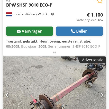
BPW
SHSF 9010 ECO-P
€ 1.100
Berkel en Rodenrijs
60 km
Vaste prijs excl. btw
Aanvragen
Bellen
Toestand:
gebruikt
, kleur:
overig
, eerste registratie:
08/2005
, Bouwjaar:
2005
, Serienummer: SHSF 9010 ECO-P
Chodpfxjzrtg Ej Abfja We hebben meer dan 100 assen op
voorraad. Neem contact met ons op als u niet kunt vinden
Advertentie
wat u zoekt.