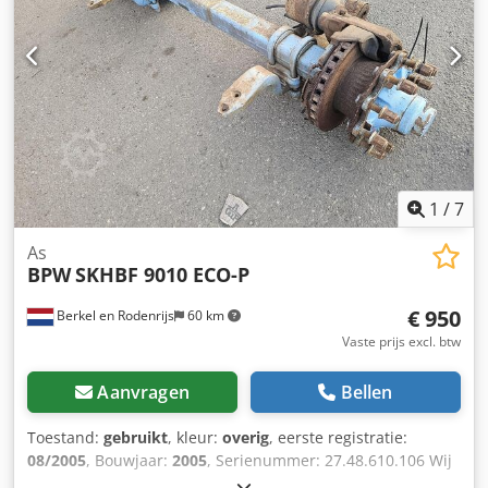
1
/
7
As
BPW
SKHBF 9010 ECO-P
€ 950
Berkel en Rodenrijs
60 km
Vaste prijs excl. btw
Aanvragen
Bellen
Toestand:
gebruikt
, kleur:
overig
, eerste registratie:
08/2005
, Bouwjaar:
2005
, Serienummer: 27.48.610.106 Wij
hebben meer dan 100 assen op voorraad. Chedpfx Abjzrr S