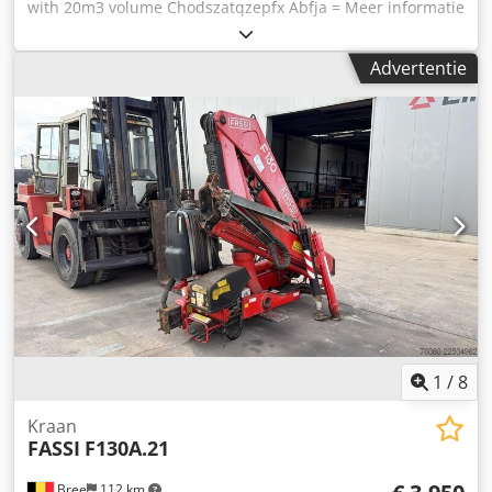
with 20m3 volume Chodszatqzepfx Abfja = Meer informatie
= Nieuw: Ja Afmetingen laadruimte: 580 x 230 x 150 cm
Inhoud laadruimte: 20.000 l
Advertentie
1
/
8
Kraan
FASSI
F130A.21
Bree
112 km