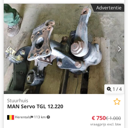
Eobfoha Neem contact met ons op als u niet kunt vinden
Advertentie
wat u zoekt.
1
/
4
Stuurhuis
MAN
Servo TGL 12.220
€ 750
Herentals
113 km
€ 1.000
vraagprijs excl. btw