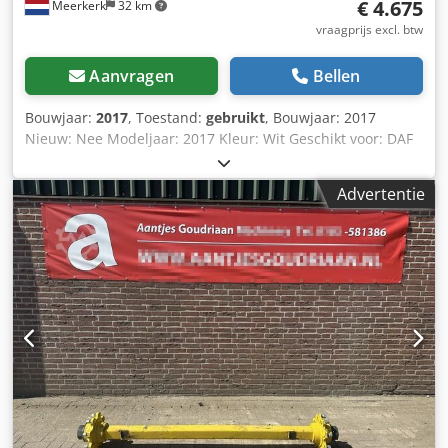
€ 4.675
Meerkerk
32 km
vraagprijs excl. btw
Aanvragen
Bellen
Bouwjaar:
2017
, Toestand:
gebruikt
, Bouwjaar: 2017
Nieuw: Nee Modeljaar: 2017 Kleur: Wit Geschikt voor: DAF
Type nummer: 0G146736 Chsdpezr Ixpefx Abfoa
Serienummer: 0G146736
Advertentie