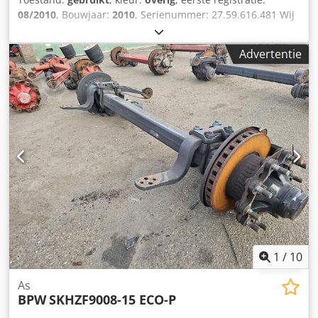
08/2010
, Bouwjaar:
2010
, Serienummer: 27.59.616.481 Wij
hebben meer dan 100 assen op voorraad. Csdpfozr Atzsx
Abfeha Neem contact met ons op als u niet kunt vinden
Advertentie
wat u zoekt.
1
/
10
As
BPW
SKHZF9008-15 ECO-P