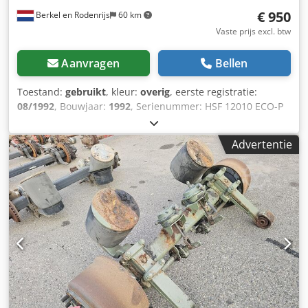
€ 950
Berkel en Rodenrijs
60 km
Vaste prijs excl. btw
Aanvragen
Bellen
Toestand:
gebruikt
, kleur:
overig
, eerste registratie:
08/1992
, Bouwjaar:
1992
, Serienummer: HSF 12010 ECO-P
Wij hebben meer dan 100 assen op voorraad. Cedpfx Aszrr
T Dobfjha Neem contact met ons op als u niet kunt vinden
Advertentie
wat u zoekt.