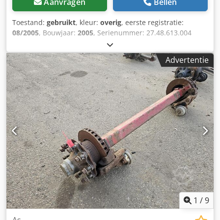
Aanvragen
Bellen
Toestand:
gebruikt
, kleur:
overig
, eerste registratie:
08/2005
, Bouwjaar:
2005
, Serienummer: 27.48.613.004
Csdpfx Abozrtigsfjha Wij hebben meer dan 100 assen op
voorraad. Neem contact met ons op als u niet kunt vinden
Advertentie
wat u zoekt.
1
/
9
As