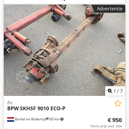
Hofea Neem contact met ons op als u niet kunt vinden wat
Advertentie
u zoekt.
1
/
7
As
BPW
SKHSF 9010 ECO-P
€ 950
Berkel en Rodenrijs
60 km
Vaste prijs excl. btw