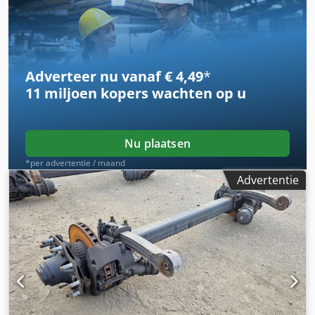
Adverteer nu vanaf € 4,49
*
11 miljoen kopers
wachten op u
Nu plaatsen
*per advertentie / maand
Advertentie