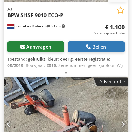
As
BPW
SHSF 9010 ECO-P
€ 1.100
Berkel en Rodenrijs
60 km
Vaste prijs excl. btw
Aanvragen
Bellen
Toestand:
gebruikt
, kleur:
overig
, eerste registratie:
08/2010
, Bouwjaar:
2010
, Serienummer: geen sjabloon Wij
hebben meer dan 100 assen op voorraad. Cedpfxezrr Rvj
Abfsha Neem contact met ons op als u niet kunt vinden
Advertentie
wat u zoekt.