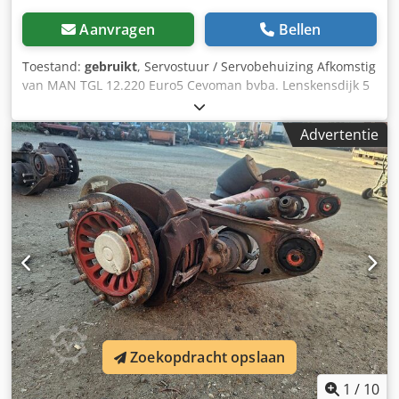
Aanvragen
Bellen
Toestand:
gebruikt
, Servostuur / Servobehuizing Afkomstig
van MAN TGL 12.220 Euro5 Cevoman bvba. Lenskensdijk 5
2200 Herentals België Cedsy R Nt Iopfx Abfeha
Advertentie
Zoekopdracht opslaan
1
/
10