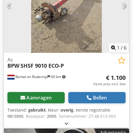
1
/
6
As
BPW
SHSF 9010 ECO-P
€ 1.100
Berkel en Rodenrijs
60 km
Vaste prijs excl. btw
Aanvragen
Bellen
Toestand:
gebruikt
, kleur:
overig
, eerste registratie:
08/2005
, Bouwjaar:
2005
, Serienummer: 27.48.613.003
Chodpfx Abezrtw Djfea Wij hebben meer dan 100 assen op
voorraad. Neem contact met ons op als u niet kunt vinden
Advertentie