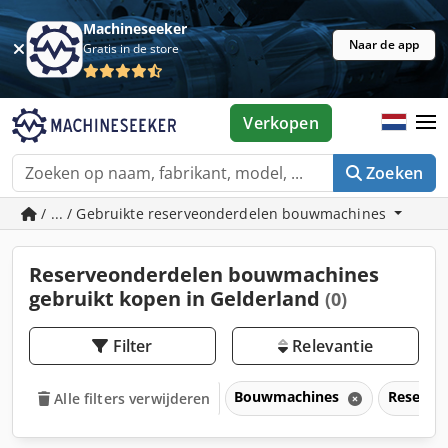
Machineseeker
Naar de app
Gratis in de store
Verkopen
Zoeken
/ ... / Gebruikte reserveonderdelen bouwmachines
Reserveonderdelen bouwmachines
gebruikt kopen in Gelderland
(0)
Filter
Relevantie
Bouwmachines
Reserve
Alle filters verwijderen