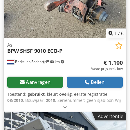
1
/
6
As
BPW
SHSF 9010 ECO-P
€ 1.100
Berkel en Rodenrijs
60 km
Vaste prijs excl. btw
Aanvragen
Bellen
Toestand:
gebruikt
, kleur:
overig
, eerste registratie:
08/2010
, Bouwjaar:
2010
, Serienummer: geen sjabloon Wij
hebben meer dan 100 assen op voorraad. Codpfx Abozrr
Ihjfeha Neem contact met ons op als u niet kunt vinden
Advertentie
wat u zoekt.