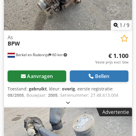
1
/
9
As
BPW
€ 1.100
Berkel en Rodenrijs
60 km
Vaste prijs excl. btw
Aanvragen
Bellen
Toestand:
gebruikt
, kleur:
overig
, eerste registratie:
08/2005
, Bouwjaar:
2005
, Serienummer: 27.48.613.004
Cedpfx Aozrtfuobfjha Wij hebben meer dan 100 assen op
voorraad. Neem contact met ons op als u niet kunt vinden
Advertentie
wat u zoekt.