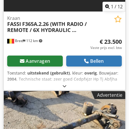
1
/
12
Kraan
FASSI
F365A.2.26 (WITH RADIO /
REMOTE / 6X HYDRAULIC ...
€ 23.500
Bree
112 km
Vaste prijs excl. btw
Aanvragen
Bellen
Toestand:
uitstekend (gebruikt)
, kleur:
overig
, Bouwjaar:
2004
, Technische staat: zeer goed Cedpfxjzr Hp Tj Abfjha
Optische staat: zeer goed
Advertentie