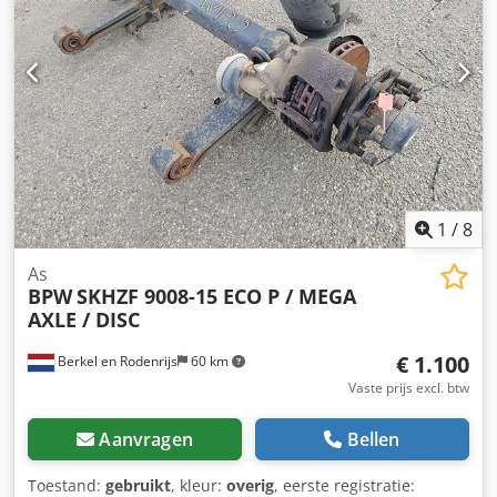
1
/
8
As
BPW
SKHZF 9008-15 ECO P / MEGA
AXLE / DISC
€ 1.100
Berkel en Rodenrijs
60 km
Vaste prijs excl. btw
Aanvragen
Bellen
Toestand:
gebruikt
, kleur:
overig
, eerste registratie: