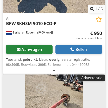
1
/
6
As
BPW
SKHSM 9010 ECO-P
€ 950
Berkel en Rodenrijs
60 km
Vaste prijs excl. btw
Aanvragen
Bellen
Toestand:
gebruikt
, kleur:
overig
, eerste registratie:
08/2005
, Bouwjaar:
2005
, Serienummer: 044410068
Chsdpezrugmjfx Abfsa We hebben meer dan 100 assen op
voorraad. Neem contact met ons op als u niet kunt vinden
Advertentie
wat u zoekt.