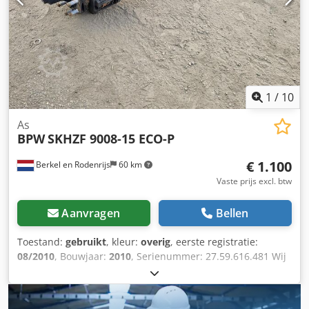
1
/
10
As
BPW
SKHZF 9008-15 ECO-P
€ 1.100
Berkel en Rodenrijs
60 km
Vaste prijs excl. btw
Aanvragen
Bellen
Toestand:
gebruikt
, kleur:
overig
, eerste registratie:
08/2010
, Bouwjaar:
2010
, Serienummer: 27.59.616.481 Wij
hebben meer dan 100 assen op voorraad. Chjdpfx Ajzr
Aybobfea Neem contact met ons op als u niet kunt vinden
wat u zoekt.