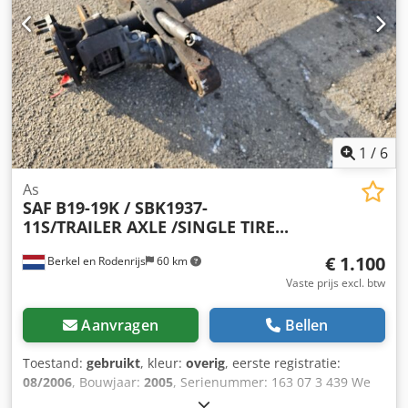
1
/
6
As
SAF
B19-19K / SBK1937-
11S/TRAILER AXLE /SINGLE TIRE...
€ 1.100
Berkel en Rodenrijs
60 km
Vaste prijs excl. btw
Aanvragen
Bellen
Toestand:
gebruikt
, kleur:
overig
, eerste registratie:
08/2006
, Bouwjaar:
2005
, Serienummer: 163 07 3 439 We
hebben meer dan 100 assen op voorraad. Cedpfx Aezrfc