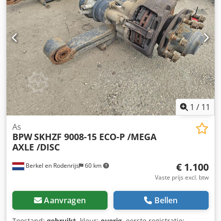
1
/
11
As
BPW
SKHZF 9008-15 ECO-P /MEGA
AXLE /DISC
€ 1.100
Berkel en Rodenrijs
60 km
Vaste prijs excl. btw
Aanvragen
Bellen
Toestand:
gebruikt
, kleur:
overig
, eerste registratie: