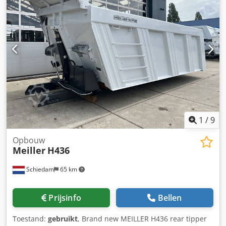
1
/
9
Opbouw
Meiller
H436
Schiedam
65 km
Prijsinfo
Bellen
Toestand:
gebruikt
, Brand new MEILLER H436 rear tipper