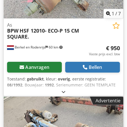
1
/
7
As
BPW
HSF 12010- ECO-P 15 CM
SQUARE.
€ 950
Berkel en Rodenrijs
60 km
Vaste prijs excl. btw
Aanvragen
Bellen
Toestand:
gebruikt
, kleur:
overig
, eerste registratie:
08/1992
, Bouwjaar:
1992
, Serienummer: GEEN TEMPLATE
Codezrr S Topfx Abfeha ROBUUSTE AS VOOR
AANHANGWAGENS.
Advertentie