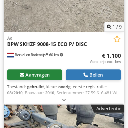
1
/
9
As
BPW
SKHZF 9008-15 ECO P/ DISC
€ 1.100
Berkel en Rodenrijs
60 km
Vaste prijs excl. btw
Aanvragen
Bellen
Toestand:
gebruikt
, kleur:
overig
, eerste registratie:
08/2010
, Bouwjaar:
2010
, Serienummer: 27.59.616.481 Wij
hebben meer dan 100 assen op voorraad. Cedpfx Ajzr
Awyobfsha Neem contact met ons op als u niet kunt
Advertentie
vinden wat u zoekt.