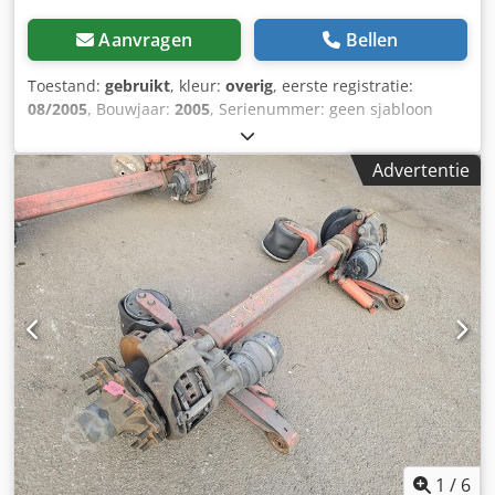
Aanvragen
Bellen
Toestand:
gebruikt
, kleur:
overig
, eerste registratie:
08/2005
, Bouwjaar:
2005
, Serienummer: geen sjabloon
Codpfx Abjzrr Sgefoha Wij hebben meer dan 100 assen op
voorraad. Neem contact met ons op als u niet kunt vinden
Advertentie
wat u zoekt.
1
/
6