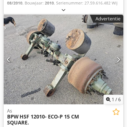
08/2010
, Bouwjaar:
2010
, Serienummer: 27.59.616.482 Wij
hebben meer dan 100 assen op voorraad. Codpfozrr Uhsx
Abfeha Neem contact met ons op als u niet kunt vinden
Advertentie
wat u zoekt.
1
/
6
As
BPW
HSF 12010- ECO-P 15 CM
SQUARE.