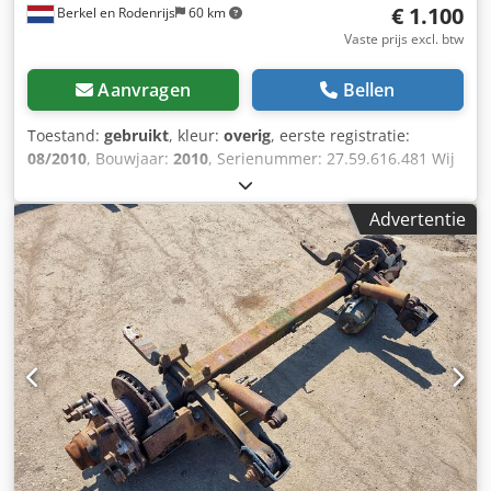
€ 1.100
Berkel en Rodenrijs
60 km
Vaste prijs excl. btw
Aanvragen
Bellen
Toestand:
gebruikt
, kleur:
overig
, eerste registratie:
08/2010
, Bouwjaar:
2010
, Serienummer: 27.59.616.481 Wij
hebben meer dan 100 assen op voorraad. Csdpozr Abxefx
Abfsha Neem contact met ons op als u niet kunt vinden
Advertentie
wat u zoekt.