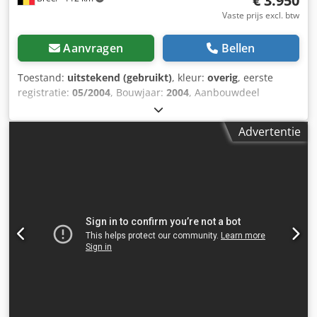
€ 3.950
Vaste prijs excl. btw
Aanvragen
Bellen
Toestand:
uitstekend (gebruikt)
, kleur:
overig
, eerste
registratie:
05/2004
, Bouwjaar:
2004
, Aanbouwdeel
geschikt voor: Vrachtwagens Technische staat: zeer goed
Chodjzr Hu Aepfx Abfja Optische staat: zeer goed
Advertentie