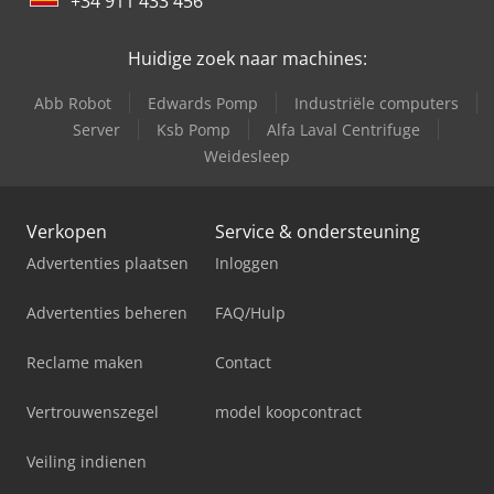
+34 911 433 456
Huidige zoek naar machines:
Abb Robot
Edwards Pomp
Industriële computers
Server
Ksb Pomp
Alfa Laval Centrifuge
Weidesleep
Verkopen
Service & ondersteuning
Advertenties plaatsen
Inloggen
Advertenties beheren
FAQ/Hulp
Reclame maken
Contact
Vertrouwenszegel
model koopcontract
Veiling indienen