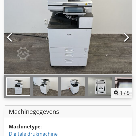
1
/
5
Machinegegevens
Machinetype:
Digitale drukmachine