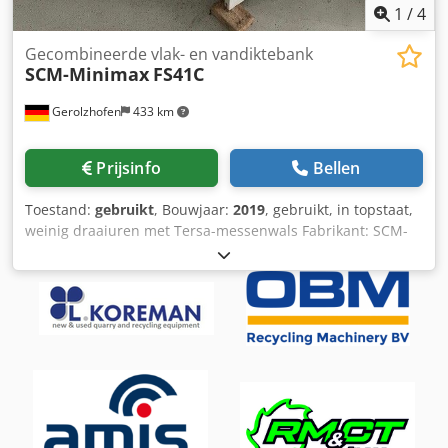
1
/
4
Gecombineerde vlak- en vandiktebank
SCM-Minimax
FS41C
Gerolzhofen
433 km
Prijsinfo
Bellen
Toestand:
gebruikt
, Bouwjaar:
2019
, gebruikt, in topstaat,
weinig draaiuren met Tersa-messenwals Fabrikant: SCM-
Minimax Type: FS41C Bouwjaar: 2019 Machinenummer:
KK00003566 CE-typegekeurd Motor: 5 kW Schaafbreedte
ca. 410 mm Dkodpfx Ahsy Apfuenjr Schaafhoogte ca. 220
mm Tafellengte ca. 900/900/1800 mm Brugbeveiliging
Gesleufde tafelranden Geluidsarme tafelranden
Automatische rem Aantal messen: 3 stuks Messensysteem
- Tersa omkeerbare messen Digitaal display voor
schaafhoogte (analoog) Geïntegreerde afzuigkap
Nieuwprijs ca. 5.500 € Afzuigaansluiting D 2 x 120 mm
Benodigde ruimte ca. 2000 x 800 x 1000 mm Gewicht ca.