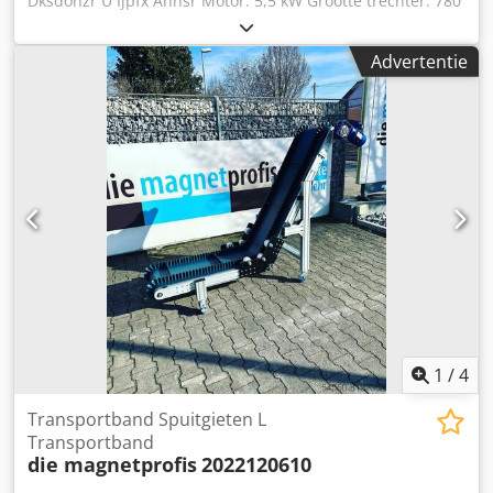
Dksdohzr U Ijpfx Ahnsr Motor: 5,5 kW Grootte trechter: 780
x 600 mm Afmetingen behuizing: 3500 x 1000 x 2200 mm
Advertentie
1
/
4
Transportband Spuitgieten L
Transportband
die magnetprofis
2022120610