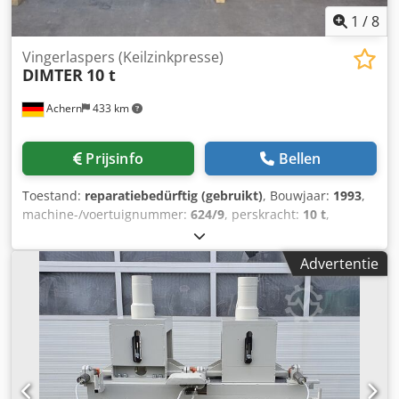
1
/
8
Vingerlaspers (Keilzinkpresse)
DIMTER
10 t
Achern
433 km
Prijsinfo
Bellen
Toestand:
reparatiebedürftig (gebruikt)
, Bouwjaar:
1993
,
machine-/voertuignummer:
624/9
, perskracht:
10 t
,
werkhoogte:
805 mm
, totale lengte:
1.900 mm
,
Vingerlaspers Taktpers voor vingerlasverbindingen
Advertentie
Vingerlaspers Perskracht 10 t Dodst Sc T Ispfx Ahnokr
Houtbreedte 80 - 300 mm Houtdikte 18 - 100 mm
OPTIONEEL met hydraulische unit