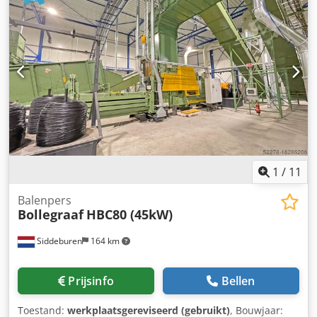
300 liter en 5,5 kW motor, fabrikant GOD met elektrische
installatie
1
/
11
Balenpers
Bollegraaf
HBC80 (45kW)
Siddeburen
164 km
Prijsinfo
Bellen
Toestand:
werkplaatsgereviseerd (gebruikt)
, Bouwjaar: