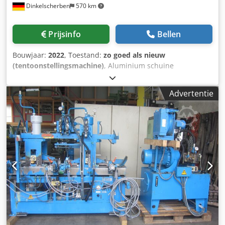
Dinkelscherben
570 km
Prijsinfo
Bellen
Bouwjaar:
2022
, Toestand:
zo goed als nieuw
(tentoonstellingsmachine)
, Aluminium schuine
transportband incl. mobiele onderbouw Horizontaal bereik
1.100mm Stijgend bereik 1.500mm Hellingshoek in de knik
Advertentie
60 Totale transportbandlengte: 1.750mm Dkedpfx Aei
Igikshnjr Loshoogte: ca. 1.600mm Horizontale hoogte:
300mm (invoerhoogte) Breedte transportband 500mm PU-
transportband incl. meenemer en golfrand petrol mat
Aandrijving: Motor 0,25KW, Snelheid 0,2m/sec Aansluiting
220/240V, 50Hz Beschermingsklasse IP54 Aandrijving etc.
aansluitklaar, motorbesturing optioneel 4x vrij stuurbare
transportrollen met blokkeerrem 2 stuks. Asranden
50x35mm 11 st.T-50 schoenplaten in het midden gelast -
481mm steek 2-laags bijzonder dwarsstabiel Nuttige
breedte 290mm, resultaten als volgt: Queranordnung
-70+30-5+290-5+30-70mm