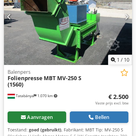
1
/
10
Balenpers
Folienpresse
MBT MV-250 S
(1560)
€ 2.500
Tatabánya
1.070 km
Vaste prijs excl. btw
Aanvragen
Bellen
Toestand:
goed (gebruikt)
, Fabrikant: MBT Tip: MV-250 S