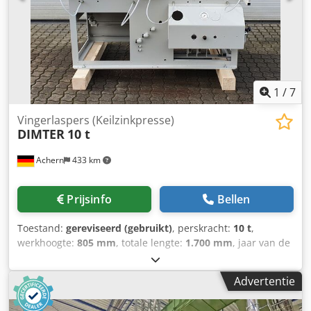
1
/
7
Vingerlaspers (Keilzinkpresse)
DIMTER
10 t
Achern
433 km
Prijsinfo
Bellen
Toestand:
gereviseerd (gebruikt)
, perskracht:
10 t
,
werkhoogte:
805 mm
, totale lengte:
1.700 mm
, jaar van de
laatste revisie:
2026
, Vingerlas-pers Dkedpfjt Sc Swsx
Ahner Taktpers voor vingerlasverbindingen Perskracht 10 t
Advertentie
Hydraulische vingerlas-cycluspers Houtbreedte 80 - 300
mm Houtdikte 18 - 100 mm OPTIES met hydrauliekunit van