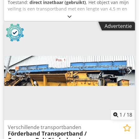
Toestand:
direct inzetbaar (gebruikt)
, Het object van mijn
veiling is een transportband met een lengte van 4,5 m en
een bandbreedte van 0,6 m. Mogelijkheid tot transport.
Dedpexgndhsfx Ahnjkr
Advertentie
1
/
18
Verschillende transportbanden
Förderband Transportband /