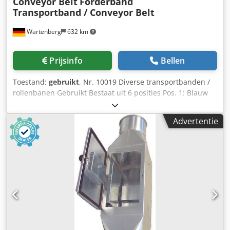
Conveyor Belt
Förderband
Transportband / Conveyor Belt
Wartenberg
632 km
Prijsinfo
Bellen
Toestand:
gebruikt
, Nr. 10019 Diverse transportbanden /
rollenbanen Gebruikt Bestaat uit 6 posities Pos. 1: Blauw
transportband, ca. 8000 x 800 mm LxB, gebruikt voor afval
Pos. 2: Oranje transportband, ca. 12000 x 1200 mm LxB, als
Advertentie
nieuw Pos. 4: Twee blauwe verrijdbare transportbanden,
elk ca. 10000 x 800 mm LxB Pos. 5: Twee turquoise
transportbanden, 1e band ca. 10000 x 1600 mm LxB, 2e
band ca. 4500 x 1400 mm LxB, zeer robuust - met stalen
bodem, elk voorzien van een nieuwe motor en
tandwielkast vereist Pos. 6: Blauw Westeria transportband,
ca. 14000 x 1200 mm LxB Pos. 8: Groen mobiel Z-
transportband, ca. 7000 x 500 mm LxB, nieuwe band, als
nieuw Verkoop in opdracht van klant, vanaf locatie nabij
85456 Wartenberg, exclusief demontage, transport en