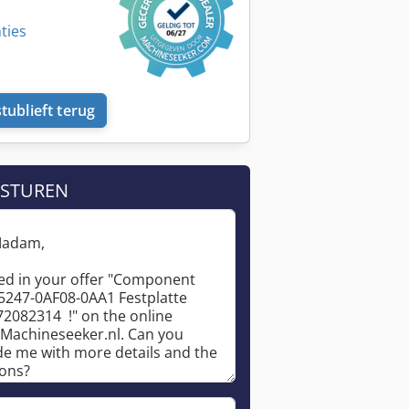
ties
tublieft terug
 STUREN