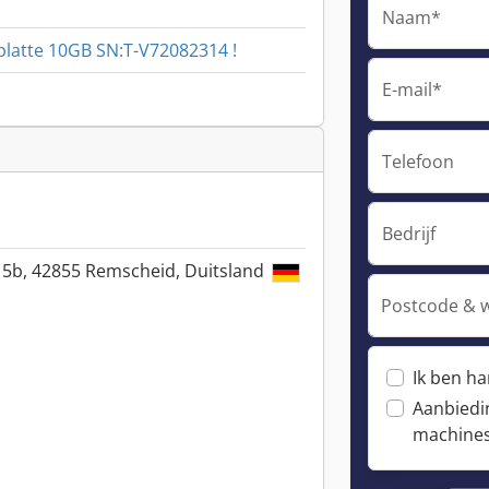
Naam*
latte 10GB SN:T-V72082314 !
E-mail*
Telefoon
Bedrijf
. 5b, 42855 Remscheid, Duitsland
Postcode & 
Ik ben h
Aanbiedi
machine