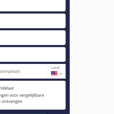
Land
woonplaats
andelaar
ngen voor vergelijkbare
s ontvangen