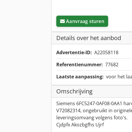
Aanvraag sturen
Details over het aanbod
Advertentie-ID:
A22058118
Referentienummer:
77682
Laatste aanpassing:
voor het la
Omschrijving
Siemens 6FC5247-0AF08-0AA1 harde
V72082314, ongebruikt in originel
leveringsomvang volgens foto's.
Cjdpfx Akozbgfhs Ujrf