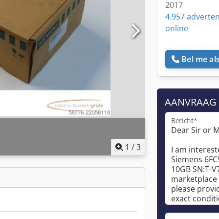
2017
4.957 adverten
online
Bel me als
AANVRAAG
Bericht*
1
/
3