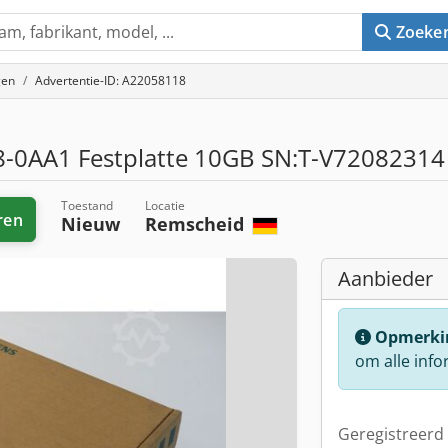
Zoeke
gen
Advertentie-ID: A22058118
0AA1 Festplatte 10GB SN:T-V72082314 
Toestand
Locatie
ren
Nieuw
Remscheid
Aanbieder
Opmerki
om alle info
Geregistreerd 