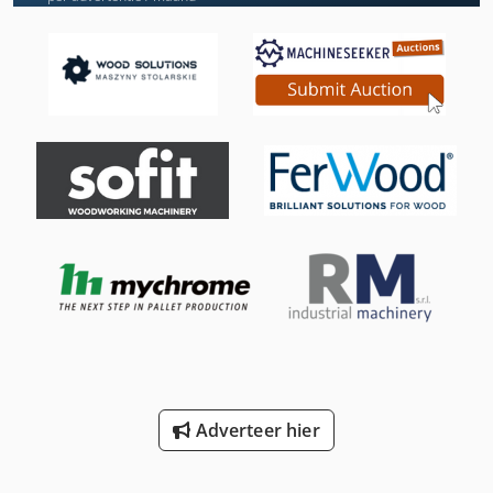
Lijn
Ls 703
Machine Bed
Ng 200
Reinigings- En Ontsmettingswerkzaamheden Machine
Riemen Voor Machines
Schuren Van De Machine
Tur 560
Verscherping Van De Machine
Adverteer hier
Vlak Bed Slijpmachine
Werken Voertuig