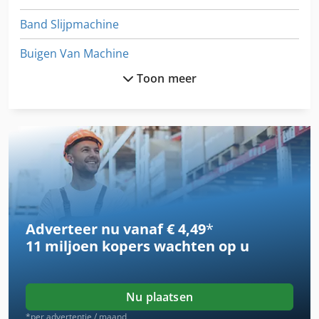
Band Slijpmachine
Buigen Van Machine
Toon meer
Coördineren Van De Slijpmachine
Fngj 20
Hand Slijpmachine
Hijs Systeem
Hsc 20 Linear
Adverteer nu vanaf € 4,49
*
Ka 77
11 miljoen kopers
wachten op u
Kneden Van Machine
Lab Slijpmachines
Nu plaatsen
Lijmen Van Machine
*per advertentie / maand