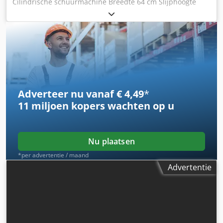
Cilindrische schuurmachine Breedte 64 cm Slijphoogte
10,5 cm Twee rollen. Motor 3,7 kW Djdpfjmicz Tex Anrswa
Adverteer nu vanaf € 4,49
*
11 miljoen kopers
wachten op u
Nu plaatsen
*per advertentie / maand
Advertentie