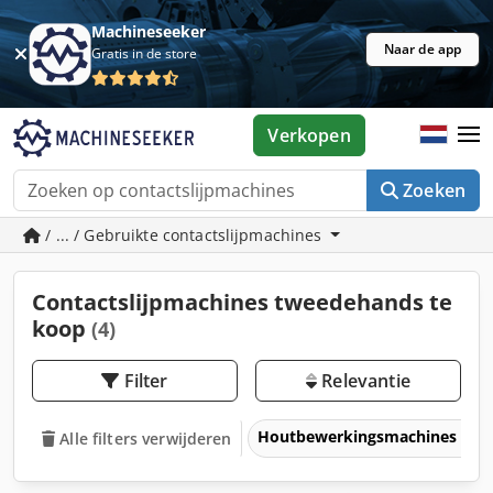
Machineseeker
Naar de app
Gratis in de store
Verkopen
Zoeken
/ ... / Gebruikte contactslijpmachines
Contactslijpmachines tweedehands te
koop
(4)
Filter
Relevantie
Houtbewerkingsmachines
Alle filters verwijderen