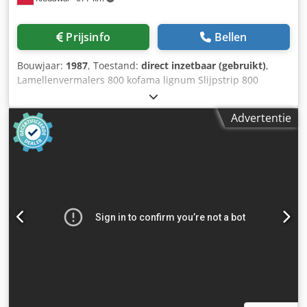
Prijsinfo
Bellen
Bouwjaar:
1987
, Toestand:
direct inzetbaar (gebruikt)
,
Lamellenvermalers 800 kofama lignum Slijpstrip 800
gebruikt 1987 Waardering: Raad Model: 800 Beschrijving:
Djdpjh S Upisfx Anrewa 800 schuurmachine met
Advertentie
lamellenmes