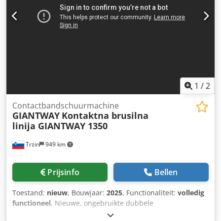
1
/
2
Contactbandschuurmachine
GIANTWAY
Kontaktna brusilna
linija GIANTWAY 1350
Trzin
949 km
Prijsinfo
Bellen
Toestand:
nieuw
, Bouwjaar:
2025
, Functionaliteit:
volledig
functioneel
, Nieuwe, ongebruikte dubbele
contactschuur-/kalibreerlijn GIANTWAY 1350 TOP BOTTOM,