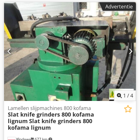
Advertentie
1
/
4
Lamellen slijpmachines 800 kofama
Slat knife grinders 800 kofama
lignum
Slat knife grinders 800
kofama lignum
Kłodawa
677 km