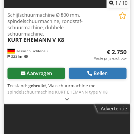
1
/
10
Schijfschuurmachine Ø 800 mm,
spindelschuurmachine, rondstaf-
schuurmachine, dubbele
schuurmachine.
KURT EHEMANN
V K8
€ 2.750
Hessisch Lichtenau
323 km
Vaste prijs excl. btw
Aanvragen
Bellen
Toestand:
gebruikt
, Vlakschuurmachine met
spindelschuurmachine KURT EHEMANN type V K8
Gecombineerde trommelschuurmachine - dubbele
schuurmachine, cilindrische stangschuurmachine
Advertentie
Machinenr. Nr. 6812420 Bouwjaar 1968 Diameter
schuurschijf 800 mm Tafelsteun op schuurschijf 900 x 300
mm Toerental schuurschijf 940 rpm Tafelhoogte
schuurschijf 900 mm Spindelschuurunit met schuurhuls Ø