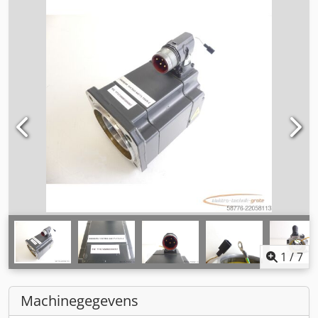
1
/
7
Machinegegevens