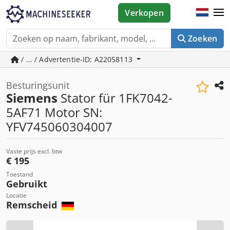
Verkopen
Zoeken
/ ... / Advertentie-ID: A22058113
Besturingsunit
Siemens
Stator für 1FK7042-
5AF71 Motor SN:
YFV745060304007
Vaste prijs excl. btw
€ 195
Toestand
Gebruikt
Locatie
Remscheid