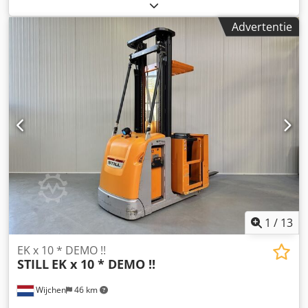
bouwhoogte:
2.900 mm
, bedrijfsturen:
1.306 h
,
brandstoftype:
elektrisch
, masttype:
duplex
, Manufacturer
Advertentie
+ model:STILL EK-X 10 Mast:2W5350 ID:25081.5290 Cat ;
Demo Mast:2W Lowered height:2900 mm Lifting
height:5350 mm Capacity:1000 kg Chedozq Ug Dspfx Aayea
Platform height:4750 mm Picking height:6350 mm Init.:Yes
Cabin width:1200 mm Year:2020 Hours:1306 hours
Capacity:24 v / 620 ah Options:2 x Bleu spotComplete LIKE
new !!
1
/
13
EK x 10 * DEMO !!
STILL
EK x 10 * DEMO !!
Wijchen
46 km