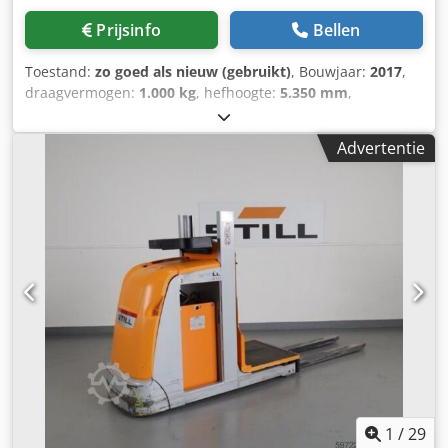
Prijsinfo
Bellen
Toestand:
zo goed als nieuw (gebruikt)
, Bouwjaar:
2017
,
draagvermogen:
1.000 kg
, hefhoogte:
5.350 mm
,
bouwhoogte:
2.900 mm
, bedrijfsturen:
903 h
,
brandstoftype:
elektrisch
, masttype:
duplex
, Manufacturer
Advertentie
+ model:STILL EK-X 10 Mast:2W5350 ID:25052.0274
Cat.:Demo Mast:2W Lowered height:2900 mm Lifting
height:5350 mm Capacity:1000 kg Platform height:4750
mm Picking height:6350 mm Init.:Yes Cabin width:1200 mm
Year:2017 Chodpfezq Uc Sex Aaysa Hours:903 hours
Capacity:24 v / 620 ah Options:
1
/
29