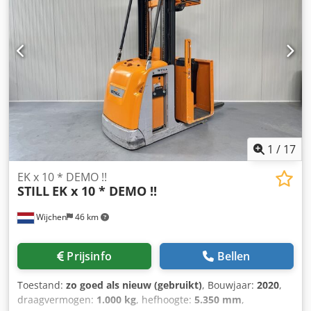
width:1200 mm Year:2017 Hours:3324 hours Capacity:24 v /
560 ah - Bj 2019
1
/
17
EK x 10 * DEMO !!
STILL
EK x 10 * DEMO !!
Wijchen
46 km
Prijsinfo
Bellen
Toestand:
zo goed als nieuw (gebruikt)
, Bouwjaar:
2020
,
draagvermogen:
1.000 kg
, hefhoogte:
5.350 mm
,