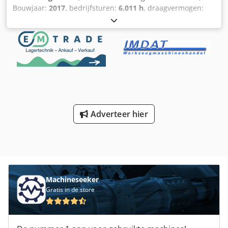
Bouwjaar:
2017
, bedrijfsturen:
6.011 h
, draagvermogen:
1.000 kg
, hefhoogte:
4.550 mm
, ladingzwaartepunt:
600
mm
, brandstoftype:
elektrisch
, masttype:
Simplex
,
bouwhoogte:
3.100 mm
, batterijspanning:
24 V
, vorklengte:
1.200 mm
, totaalgewicht:
2.868 kg
, Uitrusting:
3e
hydraulische functie
, 5145469 Codpszfd T Nofx Aayjha
Serienummer: 612101H00204 Accu-specificaties: 24V 6PzS
840Ah (uit 2022)
Adverteer hier
Machineseeker
Gratis in de store