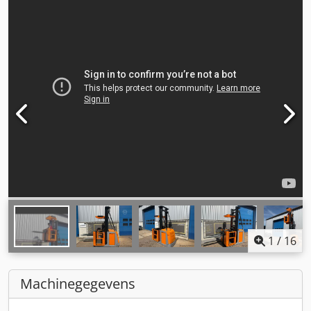
1
/
16
Machinegegevens