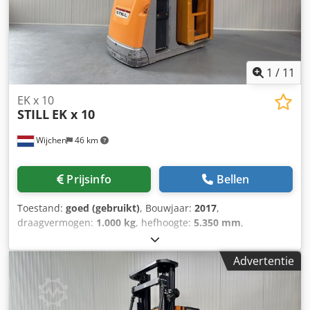
1
/
11
EK x 10
STILL
EK x 10
Wijchen
46 km
Prijsinfo
Bellen
Toestand:
goed (gebruikt)
, Bouwjaar:
2017
,
draagvermogen:
1.000 kg
, hefhoogte:
5.350 mm
,
bouwhoogte:
2.900 mm
, bedrijfsturen:
3.324 h
,
brandstoftype:
elektrisch
, Manufacturer + model:STILL EK-
Advertentie
X 10 Mast:2W5350 ID:25100.3210 Cat.:Used Mast:2W
Lowered height:2900 mm Lifting height:5350 mm
Capacity:1000 kg Platform height:4750 mm Picking
height:6350 mm Init.:Yes Chodpfxszq Uire Aayea Cabin