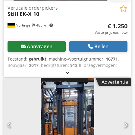
Verticale orderpickers
Still
EK-X 10
€ 1.250
Nürtingen
485 km
Vaste prijs excl. btw
Aanvragen
Bellen
Toestand:
gebruikt
, machine-/voertuignummer:
16771
,
Bouwjaar:
2017
, bedrijfsturen:
912 h
, draagvermogen:
1.000 kg
, hefhoogte:
1.000 mm
, brandstoftype:
elektrisch
,
masttype:
Simplex
, bouwhoogte:
1.620 mm
,
Advertentie
batterijspanning:
24 V
, vorklengte:
1.200 mm
,
totaalgewicht:
1.644 kg
, 5036829 Codpfx Aaex Rphljyjha
Serienummer: 612101H00250 Accuspecificaties: 24V, 4PzS,
620