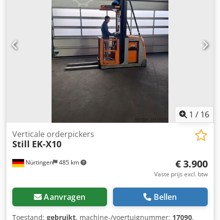
24 volt, 840 Ah
1
/
16
Verticale orderpickers
Still
EK-X10
€ 3.900
Nürtingen
485 km
Vaste prijs excl. btw
Aanvragen
Bellen
Toestand:
gebruikt
, machine-/voertuignummer:
17090
,