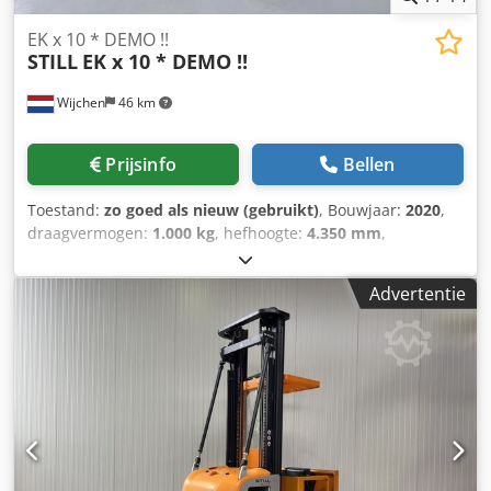
EK x 10 * DEMO !!
STILL
EK x 10 * DEMO !!
Wijchen
46 km
Prijsinfo
Bellen
Toestand:
zo goed als nieuw (gebruikt)
, Bouwjaar:
2020
,
draagvermogen:
1.000 kg
, hefhoogte:
4.350 mm
,
bouwhoogte:
2.480 mm
, bedrijfsturen:
415 h
,
brandstoftype:
elektrisch
, masttype:
duplex
, Manufacturer
Advertentie
+ model:STILL EK-X 10 Mast:2W4350 ID:26031.4368
Cat.:Demo Mast:2W Forks:1200 mm Chedpszq Ulasfx Aaysa
Lowered height:2480 mm Lifting height:4350 mm
Capacity:1000 kg Platform height:3750 mm Picking
height:5350 mm Init.:Yes Cabin width:900 mm Year:2020
Hours:415 hours Capacity:24v / 620ah Options:Body = 980
MM !! 2 x Bleu spot Complete LIKE new !!