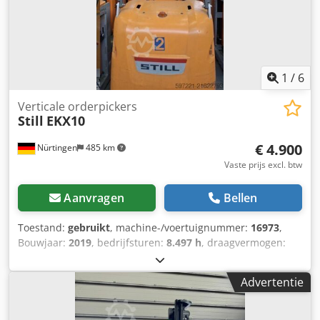
1
/
6
Verticale orderpickers
Still
EKX10
€ 4.900
Nürtingen
485 km
Vaste prijs excl. btw
Aanvragen
Bellen
Toestand:
gebruikt
, machine-/voertuignummer:
16973
,
Bouwjaar:
2019
, bedrijfsturen:
8.497 h
, draagvermogen:
1.000 kg
, hefhoogte:
4.550 mm
, ladingzwaartepunt:
600
mm
, brandstoftype:
elektrisch
, masttype:
Simplex
,
Advertentie
bouwhoogte:
2.900 mm
, batterijspanning:
24 V
, vorklengte:
1.200 mm
, totaalgewicht:
2.868 kg
, 5116628 Serienummer:
612101V00139 Chedpfx Aajyx Raleyea Specificaties batterij: