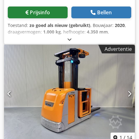
Prijsinfo
Bellen
Toestand:
zo goed als nieuw (gebruikt)
, Bouwjaar:
2020
,
draagvermogen:
1.000 kg
, hefhoogte:
4.350 mm
,
bouwhoogte:
2.480 mm
, bedrijfsturen:
413 h
,
brandstoftype:
elektrisch
, masttype:
duplex
, Manufacturer
Advertentie
+ model:STILL EK-X 10 Mast:2W4350 ID:26031.4366
Chedpjzq Ulgofx Aayja Cat.:Demo Mast:2W Forks:1200 mm
Lowered height:2480 mm Lifting height:4350 mm
Capacity:1000 kg Platform height:3750 mm Picking
height:5350 mm Init.:Yes Cabin width:900 mm Year:2020
Hours:413 hours Capacity:24v / 620ah Options:Body = 980
MM !! 2 x Bleu spot Complete LIKE new !!
1
/
14