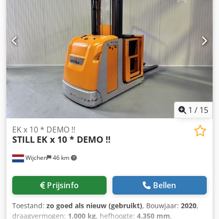
mm Init.:Yes Cabin width:1200 mm Year:2021 Hours:498
hours Codpfszrnytjx Aayoha Capacity:24v / 620ah
Options:FULL options !!- DUBBELE besturing !!!! - Special
SAFETY gates !! - Verstelbare Lepels ! - 2 x Bleu
spotComplete LIKE NEW !!
1
/
15
EK x 10 * DEMO !!
STILL
EK x 10 * DEMO !!
Wijchen
46 km
Prijsinfo
Bellen
Toestand:
zo goed als nieuw (gebruikt)
, Bouwjaar:
2020
,
draagvermogen:
1.000 kg
, hefhoogte:
4.350 mm
,