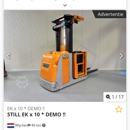
bouwhoogte:
2.480 mm
, bedrijfsturen:
439 h
,
brandstoftype:
elektrisch
, masttype:
duplex
, Manufacturer
Advertentie
+ model:STILL EK-X 10 Mast:2W4350 ID:26031.4372
Cat.:Demo Mast:2W Forks:1200 mm Lowered height:2480
mm Lifting height:4350 mm Capacity:1000 kg Chsdpfx Aozq
Ulmeaysa Platform height:3750 mm Picking height:5350
mm Init.:Yes Cabin width:900 mm Year:2020 Hours:439
hours Capacity:24v / 620ah Options:Body = 980 MM !! 2 x
Bleu spot Complete LIKE new !!
1
/
17
EK x 10 * DEMO !!
STILL
EK x 10 * DEMO !!
Wijchen
46 km