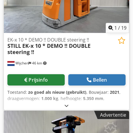
1
/
19
EK-x 10 * DEMO !! DOUBLE steering !!
STILL
EK-x 10 * DEMO !! DOUBLE
steering !!
Wijchen
46 km
Prijsinfo
Bellen
Toestand:
zo goed als nieuw (gebruikt)
, Bouwjaar:
2021
,
draagvermogen:
1.000 kg
, hefhoogte:
5.350 mm
,
bouwhoogte:
2.900 mm
, bedrijfsturen:
498 h
,
brandstoftype:
elektrisch
, masttype:
duplex
, Manufacturer
Advertentie
+ model:STILL EK-X 10 Mast:2W5350 ID:26092.2114
Cat.:Demo Mast:2W Lowered height:2900 mm Lifting
height:5350 mm Capacity:1000 kg Platform height:4750