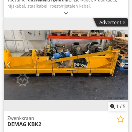
hijskabel, staalkabel, roestvrijstalen kabel,
bosbouwlierenkabel, rondslagenkabel -Fabrikant: TECI,
kraankabel, rondslagenkabel Ø 9 mm -Kabelspecificatie:
Advertentie
7x19 -Lengte: 58 m -Aantal: 1 staalkabel beschikbaar -Prijs:
per stuk -Andere kraankabels: ook beschikbaar Crsdpfsv E
H Srjx Ag Ssf -Transportafmetingen: Ø 300 x 220 mm / Ø
400 x 300 mm -Gewicht: 22 kg
1
/
5
Zwenkkraan
DEMAG
KBK2