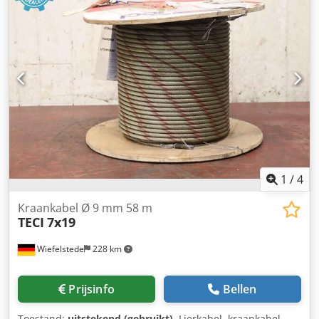
Kraanbediening: Vaste kabel - Gedemonteerd: Ja -
Transportafmetingen: 16640mm x 3515mm x 1200mm (l x
b x h) - Transportgewicht [kg]: 3000kg - Transportcolli [st.]:
1 Financiële informatie BTW: De getoonde prijs is exclusief
BTW Codpfx Aozn H N Seg Ssrf BTW/marge: BTW
verrekenbaar voor ondernemers Levering en inruil altijd
mogelijk van alles in de industriële sectoren Lukas van
Rossum
1
/
4
Kraankabel Ø 9 mm 58 m
TECI
7x19
Wiefelstede
228 km
Prijsinfo
Bellen
Toestand:
uitstekend (gebruikt)
, Lierkabel, kraankabel,