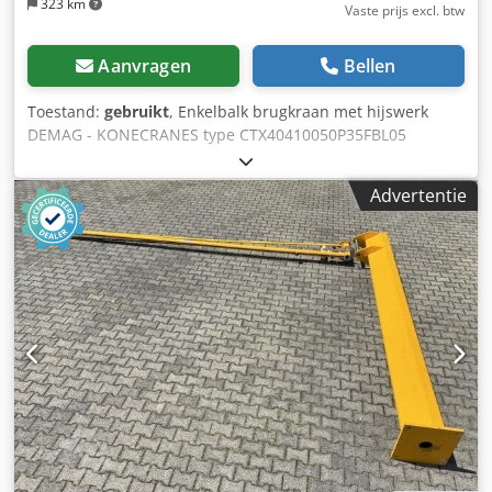
323 km
Vaste prijs excl. btw
Aanvragen
Bellen
Toestand:
gebruikt
, Enkelbalk brugkraan met hijswerk
DEMAG - KONECRANES type CTX40410050P35FBL05
Brugkraan fabrieksnummer 281322/5, bouwjaar 2004
Hefvermogen 5 ton Overspanning, spoorbreedte (as-as
Advertentie
wiel) 4650 mm Loopwieldiameter ca. 140 mm
Loopwielloopvlakbreedte 60 mm voor railbreedte 50 mm T-
profielbalk hoogte 320 x breedte 300 mm Kopbalklengte
2425 mm (+ stootrubbers ieder 60 mm) Hijswerk DEMAG -
KONECRANES type ZXT40410050P35FBL0F Hijswerk
fabrieksnummer H0427815, bouwjaar 2004 Heflast 5 ton
Takkeling 4/1 Kabeldiameter 8 mm Haakslag 6 meter
Crsdpfx Agezd Urte Ssf Hoofdhijs-snelheid 5,0 m/min.
Fijnhijs-snelheid 0,83 m/min. Classificatie groep M5
Bouwhoogte bovenkant T-profiel tot onderkant kraanhaak
ca. 1100 mm Kattenloopwerk snelheid 0 tot 20 m/min.
Kraansnelheid 0 tot 30 m/min. Netspanning 400 Volt, 50 Hz
- Bedieningskast aan kabel hangend, vrij verrijdbaar -