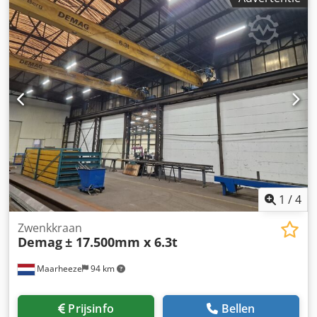
1
/
4
Zwenkkraan
Demag
± 17.500mm x 6.3t
Maarheeze
94 km
Prijsinfo
Bellen