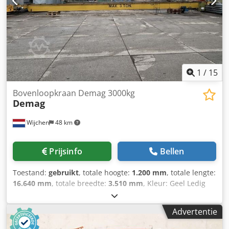
1
/
15
Bovenloopkraan Demag 3000kg
Demag
Wijchen
48 km
Prijsinfo
Bellen
Toestand:
gebruikt
, totale hoogte:
1.200 mm
, totale lengte:
16.640 mm
, totale breedte:
3.510 mm
, Kleur: Geel Ledig
gewicht: 3.000 kg Prijs: Op aanvraag - Documentatie
aanwezig: Nee - CE certificaat aanwezig: Nee -
Advertentie
Serienummer: 13/6 KF2 - Hijsvermogen [kg]: 3000 -
Overspanning [mm]: 16600 - Ligger: Enkel -