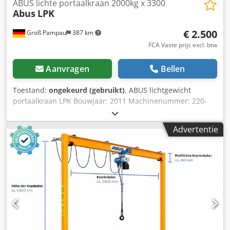
ABUS lichte portaalkraan 2000kg x 3300
Abus
LPK
€ 2.500
Groß Pampau
387 km
FCA Vaste prijs excl. btw
Aanvragen
Bellen
Toestand:
ongekeurd (gebruikt)
, ABUS lichtgewicht
portaalkraan LPK Bouwjaar: 2011 Machinenummer: 220-
090587 Staat: Niet gecontroleerd Leveringsvoorwaarden:
Vrij geladen voor transport met vrachtwagen Locatie:
Advertentie
21493 Elmenhorst-Lanken Beschikbaarheid: Direct – in
overleg Netto prijs: € 2500 Betalingsvoorwaarden: Vooraf
betalen – per overschrijving Intern nummer: 174-5
Technische gegevens: Kraanbrug / dwarsligger: ca. 3.300
mm Hoogte kraanbrug: ca. 240 mm Lengte van de
langsdragers: ca. 3.500 mm Lengte van de
loop-/voetdragers: ca. 1.980 mm Hoogte van de
loop-/voetdragers incl. rollen: ca. 370 mm Hefinrichting:
ABUS elektrische kettingtakel Type: GM 6 2000.5-2