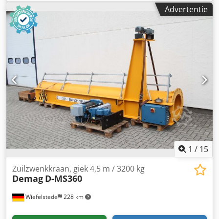
Hijsvermogen [kg]: 5000 - Hijshoogte [mm]: 5500 -
Advertentie
Overspanning [mm]: 11300 - Ligger: Enkel -
Kraanbediening: Vaste kabel - Gedemonteerd: Ja -
Transportafmetingen: 11500mm x 2450mm x 1000mm (l x
b x h) - Transportcolli [st.]: 1 Financiële informatie BTW: De
getoonde prijs is exclusief BTW BTW/marge: BTW
verrekenbaar voor ondernemers Levering en inruil altijd
mogelijk van alles in de industriële sectoren Csdpfozmd T
Eex Ag Sorf Lukas van Rossum
1
/
15
Zuilzwenkkraan, giek 4,5 m / 3200 kg
Demag
D-MS360
Wiefelstede
228 km