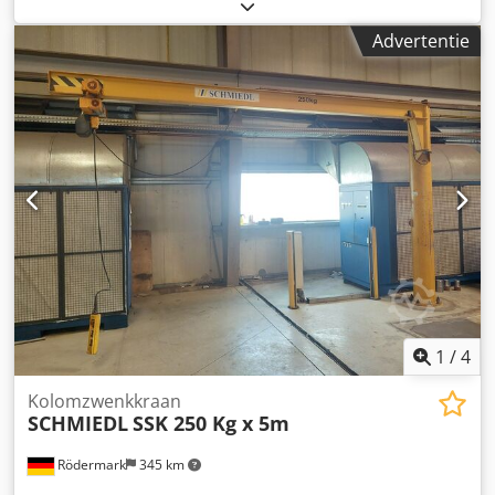
aanwezig! Lengte zwenkarm: 6500 mm Cjdpfx Agoy Efzwe
Sorf Hoogte tot haak: 3650 mm Totale hoogte: ca. 4000 mm
Advertentie
Bouwhoogte max. 4400 mm Staat: goed, gebruikt
1
/
4
Kolomzwenkkraan
SCHMIEDL
SSK 250 Kg x 5m
Rödermark
345 km