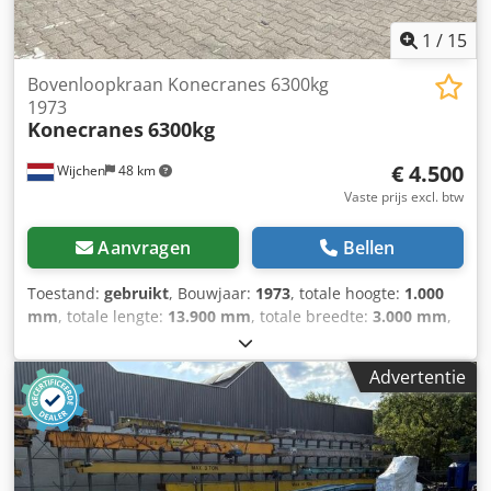
1
/
15
Bovenloopkraan Konecranes 6300kg
1973
Konecranes
6300kg
€ 4.500
Wijchen
48 km
Vaste prijs excl. btw
Aanvragen
Bellen
Toestand:
gebruikt
, Bouwjaar:
1973
, totale hoogte:
1.000
mm
, totale lengte:
13.900 mm
, totale breedte:
3.000 mm
,
Kleur: Oranje Ledig gewicht: 2.500 kg - Bouwjaar: 1973 -
Documentatie aanwezig: Nee - CE certificaat aanwezig: Nee
Advertentie
- Serienummer: 371508 - Hijsvermogen [kg]: 6300 -
Hijshoogte [mm]: 8000 - Overspanning [mm]: 13500 -
Ligger: Enkel - Kraanbediening: Vaste kabel -
Transportafmetingen: 13900mm x 3000mm x 1000mm (l x
b x h) - Transportgewicht [kg]: 2500kg - Transportcolli [st.]: