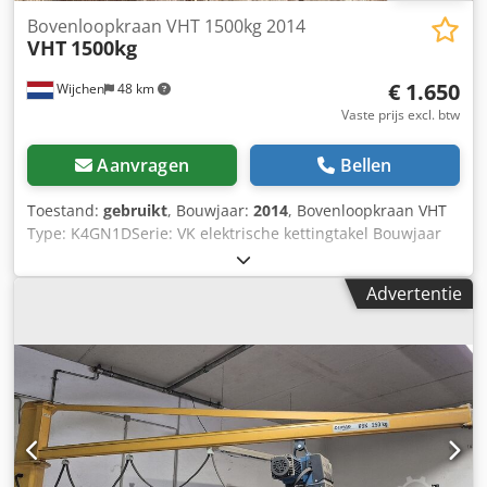
Bovenloopkraan VHT 1500kg 2014
VHT
1500kg
€ 1.650
Wijchen
48 km
Vaste prijs excl. btw
Aanvragen
Bellen
Toestand:
gebruikt
, Bouwjaar:
2014
, Bovenloopkraan VHT
Type: K4GN1DSerie: VK elektrische kettingtakel Bouwjaar
linkse takel: 2014 Hefvermogen: 1500kg Hefhoogte:
4000mm Vermogen: 1,5/0,36kW Voltage: 400V Ampère:
Advertentie
3,5/1,9A Frequentie: 50Hz Prijs per stuk Crodpfx Aezi Ui
Asg Sjf Totaalgewicht van de machine: 75kg - Bouwjaar:
2014 - Documentatie aanwezig: Nee - CE markering
aanwezig: Ja - CE certificaat aanwezig: Nee - Hijsvermogen
[kg]: 1500 - Hijshoogte [mm]: 4000 - Gedemonteerd: Ja
Financiële informatie BTW: De getoonde prijs is exclusief
BTW BTW/marge: BTW verrekenbaar voor ondernemers
Levering en inruil altijd mogelijk van alles in de industriële
sectoren Lukas van Rossum