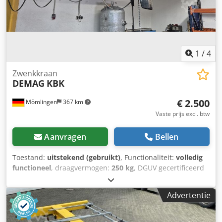
1
/
4
Zwenkkraan
DEMAG
KBK
€ 2.500
Mömlingen
367 km
Vaste prijs excl. btw
Aanvragen
Bellen
Toestand:
uitstekend (gebruikt)
, Functionaliteit:
volledig
functioneel
, draagvermogen:
250 kg
, DGUV gecertificeerd
tot:
02/2027
, Uitrusting:
documentatie / handleiding
, Wij
bieden deze zeer goed onderhouden DEMAG KBK
Advertentie
kraanarm aan. Fabrikant: Terex MHPS GmbH Type: KBK
Csdpfx Agozrp Eke Sjrf Draagvermogen: 250 kg Bouwjaar:
Fabrieknummer: Serienummer: Mocht u vragen hebben of