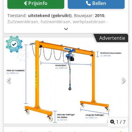
Prijsinfo
Bellen
Toestand:
uitstekend (gebruikt)
, Bouwjaar:
2010
,
Zuilzwenkkraan, halzwenkkraan, werkplaatskraan -
Fabrikant: Demag, zuilzwenkkraan, type D-MS360,
draagvermogen 3200 kg -Basisplaat: Ø 810 mm -
Advertentie
Draagvermogen: 3200 kg -Kettingtakel: Demag, type 2M
EKDR 3, bouwjaar 2010 -2x hefsnelheid: 6,0/1,0 m/min -
Rijmotor: ja -Zwenkmotor: ja -Uitsteeklengte: 4480 mm -
Totale hoogte: 5060 mm -Haakhoogte: 5040 mm -
Zwenkbereik: 360° Codpfx Aezpaq Esg Ssrf -
Transportafmetingen: 1200/5500/H2260 mm -Eigen
gewicht: 1850 kg
1
/
7