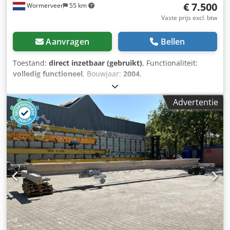
€ 7.500
Wormerveer
55 km
Vaste prijs excl. btw
Aanvragen
Bellen
Toestand:
direct inzetbaar (gebruikt)
, Functionaliteit:
volledig functioneel
, Bouwjaar:
2004
,
machine-/voertuignummer:
308-71800
, totale hoogte:
3.500
mm
, totale lengte:
3.500 mm
, Used Demag KBK2 column
Advertentie
crane offered for sale. Codpfx Agozqc Ebj Serf Maximum
load 1000kg Electric hoist in good condition Electric
controls in good condition