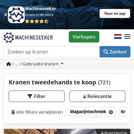
Machineseeker
Naar de app
Gratis in de store
Verkopen
Zoeken
/ ... / Gebruikte kranen
Kranen tweedehands te koop
(721)
Filter
Relevantie
Magazijntechniek
Kran
Alle filters verwijderen
Advertentie