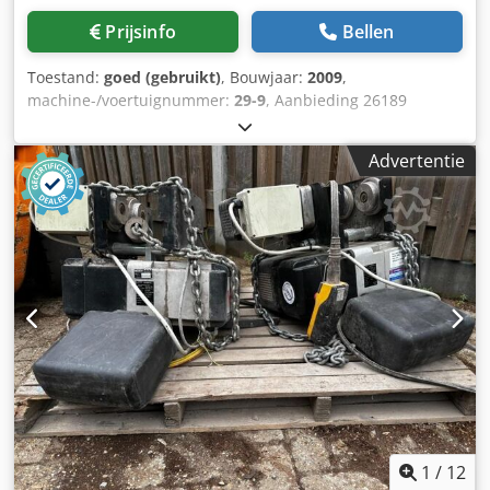
Prijsinfo
Bellen
Toestand:
goed (gebruikt)
, Bouwjaar:
2009
,
machine-/voertuignummer:
29-9
, Aanbieding 26189
Technische specificaties: - E. Kettingtakel LIFTKET -
Bediening via vloerbedieningspaneel - Draagvermogen 250
Advertentie
kg - 2 hefsnelheden - Gemotoriseerde verplaatsing van de
loopkat Csdpfx Agezrlxyo Sorf - Handmatige draaiing -
Uitschuiflengte 5000 mm - Haakhoogte ca. 2300 mm -
Onderkant giek ca. 2800 mm - Totale hoogte ca. 3200 mm -
Diameter kolom ca. 320 mm - Draairadius 270° -
Aansluitspanning 400 V - Totaalgewicht ca. 400 kg
1
/
12