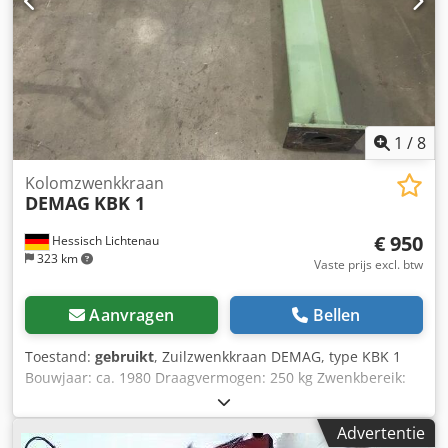
1
/
8
Kolomzwenkkraan
DEMAG
KBK 1
€ 950
Hessisch Lichtenau
323 km
Vaste prijs excl. btw
Aanvragen
Bellen
Toestand:
gebruikt
, Zuilzwenkkraan DEMAG, type KBK 1
Bouwjaar: ca. 1980 Draagvermogen: 250 kg Zwenkbereik:
270° Uitschuiflengte: 2000 mm Bouwhoogte: 2300 mm
Hoogte tot onderkant van de giek: 1800 mm - Giekprofiel:
Advertentie
DEMAG C-profielrails KBK 1 - Loopwagen voor DEMAG C-