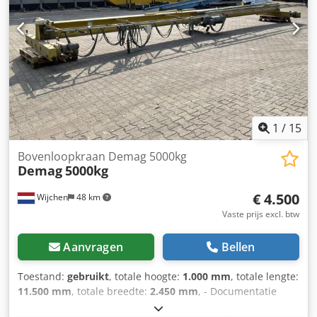
1 Financiële informatie Cjdpfxozmffis Ag Sjrf BTW: De
getoonde prijs is exclusief BTW BTW/marge: BTW
verrekenbaar voor ondernemers Levering en inruil altijd
mogelijk van alles in de industriële sectoren Lukas van
Rossum
1
/
15
Bovenloopkraan Demag 5000kg
Demag
5000kg
€ 4.500
Wijchen
48 km
Vaste prijs excl. btw
Aanvragen
Bellen
Toestand:
gebruikt
, totale hoogte:
1.000 mm
, totale lengte:
11.500 mm
, totale breedte:
2.450 mm
, - Documentatie
aanwezig: Nee - CE certificaat aanwezig: Nee -