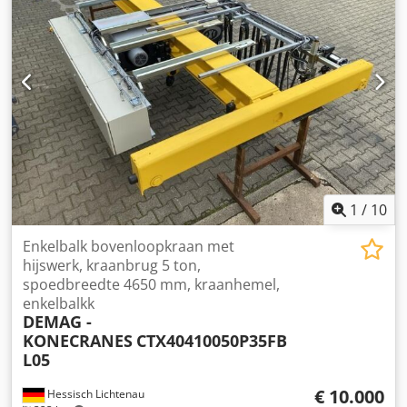
meer informatie nodig hebben, neem dan gerust contact
met ons op via een bericht of een telefoontje.
1
/
10
Enkelbalk bovenloopkraan met
hijswerk, kraanbrug 5 ton,
spoedbreedte 4650 mm, kraanhemel,
enkelbalkk
DEMAG -
KONECRANES
CTX40410050P35FB
L05
€ 10.000
Hessisch Lichtenau