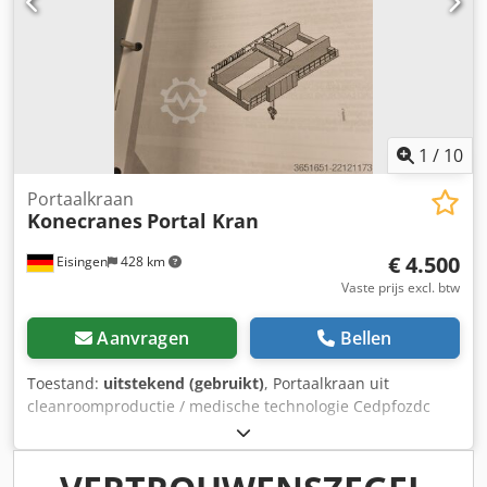
1
/
10
Portaalkraan
Konecranes
Portal Kran
€ 4.500
Eisingen
428 km
Vaste prijs excl. btw
Aanvragen
Bellen
Toestand:
uitstekend (gebruikt)
, Portaalkraan uit
cleanroomproductie / medische technologie Cedpfozdc
Azox Ag Sjrf Te koop aangeboden: een portaalkraan uit een
cleanroomproductielijn in de medische technologie. De
nieuwprijs bedroeg circa € 54.000. Het laden van de kraan