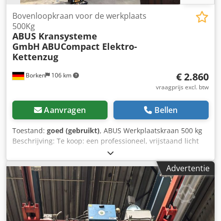
Bovenloopkraan voor de werkplaats
500Kg
ABUS Kransysteme
GmbH
ABUCompact Elektro-
Kettenzug
€ 2.860
Borken
106 km
vraagprijs excl. btw
Aanvragen
Bellen
Toestand:
goed (gebruikt)
, ABUS Werkplaatskraan 500 kg
Beschrijving: Te koop: een professioneel, vrijstaand licht
kraansysteem van marktleider ABUS (serie HB-System),
bouwjaar 2008. Het systeem verkeert in een zeer goed
Advertentie
onderhouden, schone staat, is direct afkomstig uit een
actieve werkomgeving en is uitermate geschikt voor
werkplaatsen, metaalbewerkingsbedrijven, autobedrijven
of lasstations om lasten tot 500 kg nauwkeurig en
moeiteloos te verplaatsen. Technische gegevens & details: