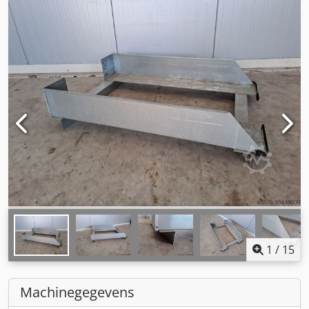
1
/
15
Machinegegevens