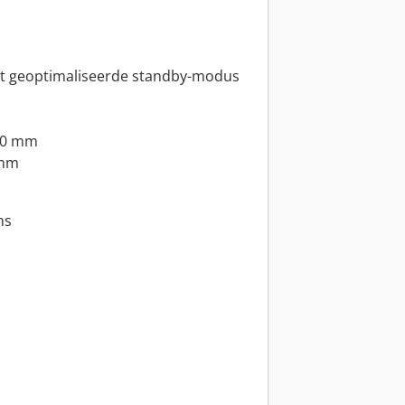
et geoptimaliseerde standby-modus
20 mm
 mm
ns