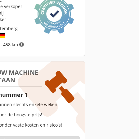
le verkoper
ij
ker
ttemberg
a. 458 km
 UW MACHINE
TAAN
 nummer 1
innen slechts enkele weken!
oor de hoogste prijs!
onder vaste kosten en risico's!