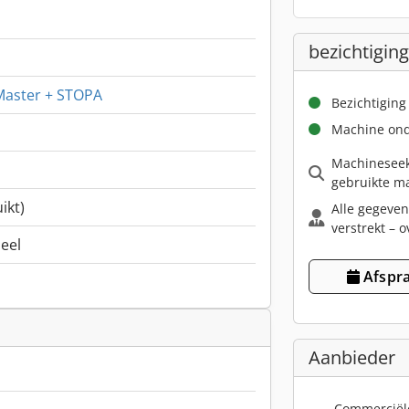
bezichtiging
tMaster + STOPA
Bezichtiging
Machine ond
Machineseek
gebruikte ma
ikt)
Alle gegeven
verstrekt – o
neel
Afspra
Aanbieder
Commerciël