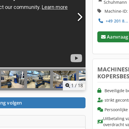
Schuhmann
Machine-ID:
+49 201 8..
Aanvraag
MACHINES
KOPERSBE
1
/
18
Beveiligde b
strikt gecon
ing volgen
Persoonlijke
Uitbetaling v
overdracht v