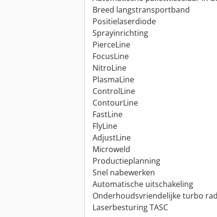
Breed langstransportband
Positielaserdiode
Sprayinrichting
PierceLine
FocusLine
NitroLine
PlasmaLine
ControlLine
ContourLine
FastLine
FlyLine
AdjustLine
Microweld
Productieplanning
Snel nabewerken
Automatische uitschakeling
Onderhoudsvriendelijke turbo radi
Laserbesturing TASC