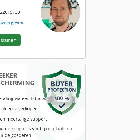
 22015133
. weergeven
 sturen
EEKER
SCHERMING
etaling via een fiduciaire rekening
troleerde verkoper
 en meertalige support
an de koopprijs vindt pas plaats na
an de goederen.