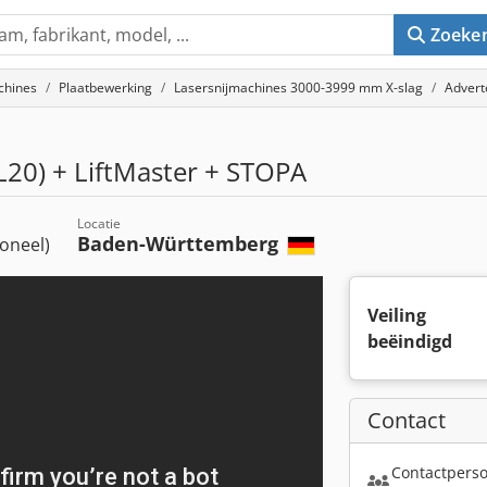
Zoeke
chines
Plaatbewerking
Lasersnijmachines 3000-3999 mm X-slag
Advert
L20) + LiftMaster + STOPA
Locatie
Baden-Württemberg
ioneel)
Veiling
beëindigd
Contact
Contactperso