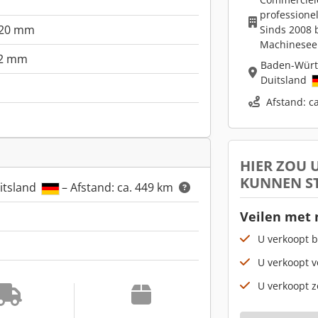
professione
20 mm
Sinds 2008 b
Machinesee
2 mm
Baden-Wür
Duitsland
Afstand: c
HIER ZOU
KUNNEN S
itsland
– Afstand: ca. 449 km
Veilen met
U verkoopt b
U verkoopt v
U verkoopt z