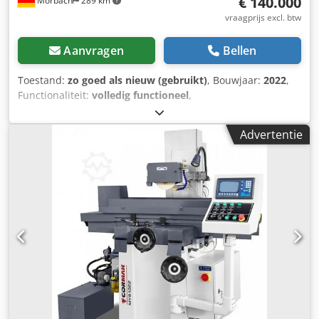
€ 140.000
Morbach
289 km
vraagprijs excl. btw
Aanvragen
Bellen
Toestand:
zo goed als nieuw (gebruikt)
, Bouwjaar:
2022
,
Functionaliteit:
volledig functioneel
,
machine-/voertuignummer:
010/Q
, Te koop: een papieren
draagtassenmachine, gebouwd door het Italiaanse bedrijf
Advertentie
GAPS. Rolbreedte: 670-1670 mm Rolldiameter: 1200 mm
Kern diameter rol: 76 mm Gramgewicht: 90-140 g/m²
Tasbreedte: 240-540 mm Snijlengte met handvat: 380-670
mm Vouw: 90-270 mm Handvathoogte: 100 mm
Handvatbreedte: 16 mm Versterkingsblad lengte: 160 mm
Versterkingsblad hoogte: 52 mm Diameter
versterkingsblad rol: 1200 mm Rolbreedte
versterkingsblad: 100 mm Csdpfx Akeww T Naewsrf
Gramsgewicht versterkingsblad: 80-100 g/m² Maximale
productiesnelheid: 120 cycli/min Aansluitvermogen: 30 kW
Gewicht: 24.500 kg Afmetingen installatie: 16.500 x 3.500 x
2.800 mm