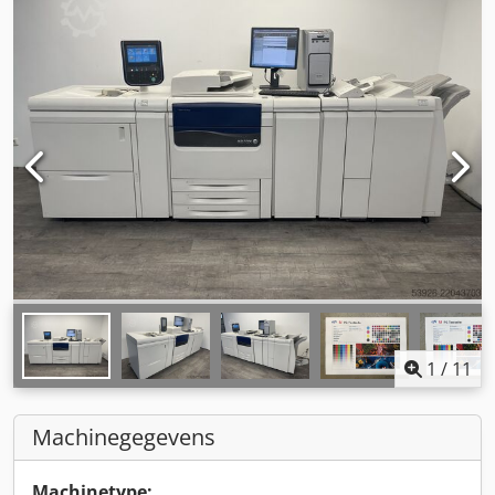
1
/
11
Machinegegevens
Machinetype: