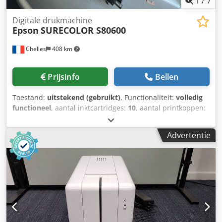
1
/
7
Digitale drukmachine
Epson
SURECOLOR S80600
Chelles
408 km
Prijsinfo
Bellen
Toestand:
uitstekend (gebruikt)
, Functionaliteit:
volledig
functioneel
, aantal inktcartridges:
10
, aantal printkoppen:
2
, EPSON SureColor S80600 10.000 m² Cedpfx Akjym A
Uvswjrf Caldera RIP Summa S1D140 plotter 2 nieuwe
Advertentie
printkoppen, minder dan 6 maanden oud in zeer goede
staat, kan op aanvraag voor transport worden
klaargemaakt en in een kist verpakt worden. prijs op
aanvraag