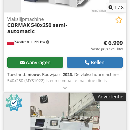
1
/
8
Vlakslijpmachine
CORMAK
540x250 semi-
automatic
€ 6.999
Siedlce
1.159 km
Vaste prijs excl. btw
Aanvragen
Bellen
Toestand:
nieuw
, Bouwjaar:
2026
, De vlakschuurmachine
540x250 (MYS1022) is een compacte machine die is
ontworpen voor het nauwkeurig slijpen van kleine en
middelgrote metalen onderdelen. De robuuste constructie
Advertentie
en geavanceerde technologieën zorgen voor een hoge
bewerkingsnauwkeurigheid en betrouwbaarheid in
veeleisende industriële omgevingen. De belangrijkste
voordelen van de vlakschuurmachine 540x250 (MYS1022)
De magnetische vlakschuurmachine 540x250 (MYS1022) is
de ideale oplossing voor industriële bedrijven die een