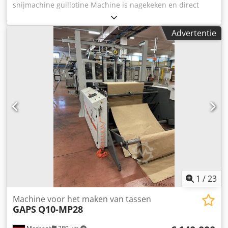
snijmachine guillotine Machine is nagekeken en direct
beschikbare kaarten. Iedere Matica Espresso II is voorzien
inzetbaar, in perfecte staat. Bouwjaar: 2008. Technische
van een rear output hopper om volledige card runs op te
specificaties: Snijbreedte: 780 mm Stapelhoogte: 120 mm
vangen indien noodzakelijk, wat de doorvoersnelheid voor
Advertentie
15" LCD-display 400V stroomvoorziening Gewicht: 1400 kg
grotere volumes verbetert. In de standaard opzet is de
Zijtafels Chromen tafeloppervlak Csdpfszgdafex Akwjrf
front-side input en -output zeer gemakkelijk voor situaties
Tafelverlichting en optische snijlijn Traploos instelbare
waar beperkte ruimte beschikbaar is, zoals op een bureau,
druk Extra afdekkingen voor achtertafel Reserve mes,
in een kast of onder een balie. De Matica Espresso II
snijlatten, aanslagblok en gereedschap.
printer heeft de uitbreidingsmogelijkheid voor inline
encoders voor magnetische strip, contact chip of
contactless smart card. Hiermee kan de functionaliteit tot
een maximum worden benut. Er kan eenvoudig een
printer samengesteld worden die perfect past bij de
wensen en eisen, aangezien de printer Matica Espresso II
een grote hoeveelheid opties biedt. Indien de eisen in de
toekomst hoger komen te liggen, dan is er nog steeds de
mogelijkheid om de bestaande printer-configuratie uit te
1
/
23
breiden met aanvullende functies.
Machine voor het maken van tassen
GAPS
Q10-MP28