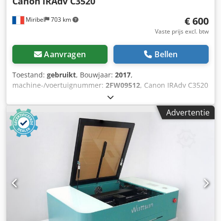
Canon
IRAdv C3520
€ 600
Miribel
703 km
Vaste prijs excl. btw
Aanvragen
Bellen
Toestand:
gebruikt
, Bouwjaar:
2017
,
machine-/voertuignummer:
2FW09512
, Canon IRAdv C3520
Dit is een Canon IRAdv C3520 fotokopieerapparaat in zeer
goede staat, met een goede kopieerkwaliteit en een laag
Advertentie
aantal afdrukken. Tellerstand: 86.000 kopieën (waarvan
27.000 zwart-wit kopieën en 59.000 kleurenkopieën).
Opties: PCL / PS / Verzenden / Papierinvoereenheid met 2
cassettes. Technische gegevens: Voeding: 220-240 V, 50-60
Hz CM SOLUTIONS is vandaag de dag een van de
toonaangevende Franse en Europese bedrijven op het
gebied van het kopen, verkopen en herwaarderen van
gebruikte kantoormachines. Door transparantie, expertise
en ethiek in elk aspect van onze activiteiten te integreren,
bieden we onze klanten hoogwaardige producten tegen
concurrerende prijzen. Codpfswhpqujx Akwerf Waarom