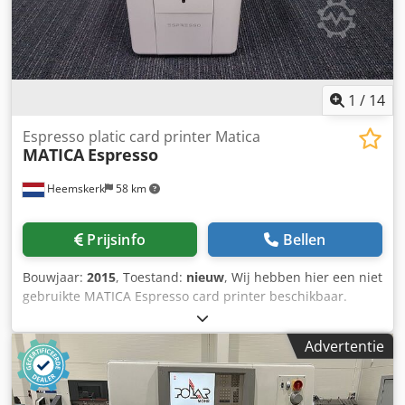
1
/
14
Espresso platic card printer Matica
MATICA
Espresso
Heemskerk
58 km
Prijsinfo
Bellen
Bouwjaar:
2015
, Toestand:
nieuw
, Wij hebben hier een niet
gebruikte MATICA Espresso card printer beschikbaar.
Bouwjaar 2015 en heeft al die tijd in onze showroom
gestaan. Heeft slechts 10 kaarten geprint. Wij zijn hier tot
Advertentie
de conclusie gekomen dat dit soort machines niet bij onze
firma past om te vertegenwoordigen. Vandaar nog nieuw
en niet gebruikt. Nieuwprijs is € 1.599,-, prijs nu is € 999,-