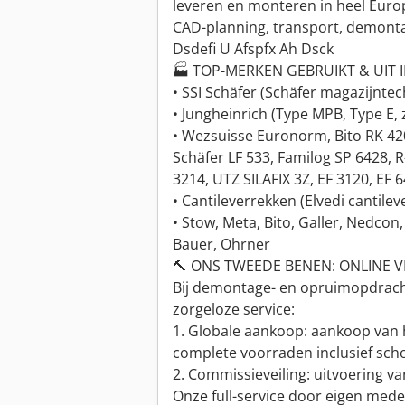
leveren en monteren in heel Euro
CAD-planning, transport, demont
Dsdefi U Afspfx Ah Dsck
🏭 TOP-MERKEN GEBRUIKT & UIT
• SSI Schäfer (Schäfer magazijntec
• Jungheinrich (Type MPB, Type E, 
• Wezsuisse Euronorm, Bito RK 420
Schäfer LF 533, Familog SP 6428, 
3214, UTZ SILAFIX 3Z, EF 3120, EF 
• Cantileverrekken (Elvedi cantile
• Stow, Meta, Bito, Galler, Nedcon,
Bauer, Ohrner
🔨 ONS TWEEDE BENEN: ONLINE 
Bij demontage- en opruimopdrach
zorgeloze service:
1. Globale aankoop: aankoop van 
complete voorraden inclusief sch
2. Commissieveiling: uitvoering va
Onze full-service door eigen mede