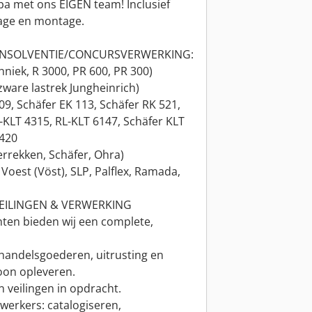
pa met ons EIGEN team! Inclusief
age en montage.
 INSOLVENTIE/CONCURSVERWERKING:
hniek, R 3000, PR 600, PR 300)
zware lastrek Jungheinrich)
9, Schäfer EK 113, Schäfer RK 521,
R-KLT 4315, RL-KLT 6147, Schäfer KLT
6420
verrekken, Schäfer, Ohra)
 Voest (Vöst), SLP, Palflex, Ramada,
VEILINGEN & VERWERKING
ten bieden wij een complete,
handelsgoederen, uitrusting en
oon opleveren.
n veilingen in opdracht.
werkers: catalogiseren,