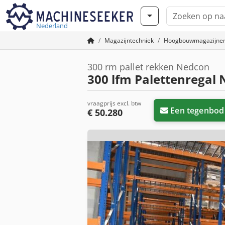
Nederland
Magazijntechniek
Hoogbouwmagazijne
300 rm pallet rekken Nedcon
300 lfm Palettenregal
vraagprijs excl. btw
Een tegenbod
€ 50.280