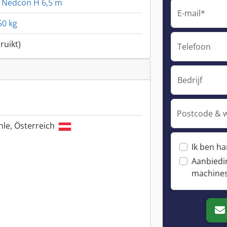
l Nedcon H 6,5 m
E-mail*
50 kg
ruikt)
Telefoon
Bedrijf
Postcode & 
le, Österreich
Ik ben h
Aanbiedi
machine