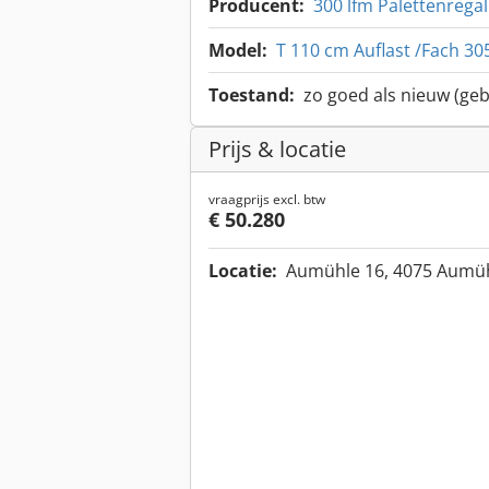
Producent:
300 lfm Palettenrega
Model:
T 110 cm Auflast /Fach 30
Toestand:
zo goed als nieuw (geb
Prijs & locatie
vraagprijs excl. btw
€ 50.280
Locatie:
Aumühle 16, 4075 Aumüh