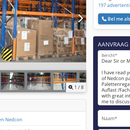
197 advertenti
Bel me als
AANVRAAG
Bericht*
1
/
8
Naam*
ken Nedcon