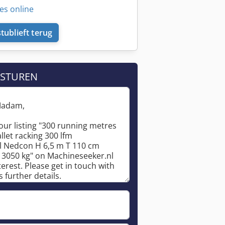
es online
tublieft terug
 STUREN