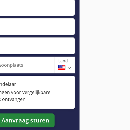
Land
woonplaats
andelaar
ngen voor vergelijkbare
s ontvangen
Aanvraag sturen