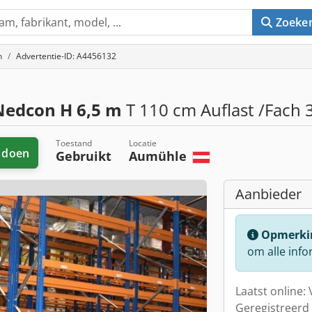
Zoeke
n
Advertentie-ID: A4456132
 Nedcon H 6,5 m
T 110 cm Auflast /Fach 
Toestand
Locatie
 doen
Gebruikt
Aumühle
Aanbieder
Opmerki
om alle info
Laatst online:
Geregistreerd 