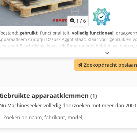
1
/
6
Toestand:
gebruikt
, Functionaliteit:
volledig functioneel
, draagver
Apparaatklem Crjdpfju Dzzpsx Aggof Staat: Klaar voor gebruik en vo
zeer goed Beschrijving: Naast dit Riman-model hebben we ook onge
compacte vorkheftrucks, vorkheftrucks & zijladers in ons magazij
homepage - sago-online Huurkoop & financiering tegen gunstige voor
Zoekopdracht opslaan
We kopen ook graag gratis uw gebruikte truck, zelfs zonder dat u e
eigenaar, de heer Peter Sawitzki, geeft u graag uitgebreid advies o
vorkheftruckwerkplaats is gespecialiseerd in reparatie, onderhoud, 
vorkheftrucks vanaf 8 ton. Wij stellen uw voertuig ook graag in opdr
Gebruikte apparaatklemmen
(1)
Nu Machineseeker volledig doorzoeken met meer dan 200.0