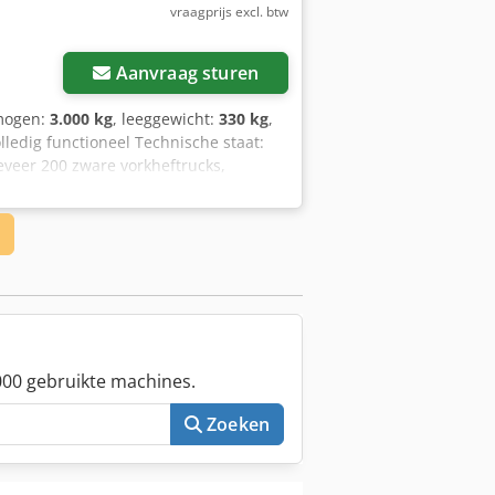
vraagprijs excl. btw
Aanvraag sturen
mogen:
3.000 kg
, leeggewicht:
330 kg
,
lledig functioneel Technische staat:
veer 200 zware vorkheftrucks,
n in Hamburg en Gdansk. Bezoek onze
waarden zijn bij ons altijd mogelijk.
en voertuig van ons koopt. Onze
ver deze PH100 P.S.: Onze
revisie en speciale constructies voor
acht te koop.
00 gebruikte machines.
Zoeken