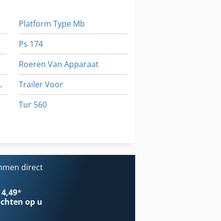
Platform Type Mb
Ps 174
Roeren Van Apparaat
Elektromotor
Trailer Voor
Tur 560
Vervoer
Werken Voertuig
mmen direct
 4,49
*
chten op u