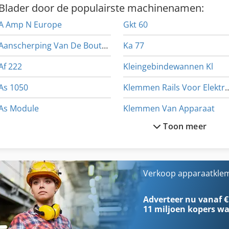
Blader door de populairste machinenamen:
A Amp N Europe
Gkt 60
Aanscherping Van De Bouten
Ka 77
Af 222
Kleingebindewannen Kl
As 1050
Klemmen Rails Voor 
As Module
Klemmen Van Apparaat
Toon meer
Auto Bekleding
Ls 703
Bar Apparatuur
Meten Van De Plaat
Bekken Van Een Deel Van
Ng 200
Verkoop apparaatkle
German
Plaat Klem
Adverteer nu vanaf €
11 miljoen kopers
wa