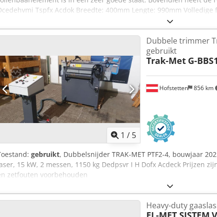
Dcedehvmi Tspfx Acdok Breedte: 400mm Lengte: 990mm Volledige fab
opslag platforms, palletrekken, legbord rekken, paternosters. Indus
draaibanken, slijpmachines, handmachines Meer artikelen - nieuw e
Dubbele trimmer T
Internationale verzendkosten op aanvraag!
gebruikt
Trak-Met
G-BBS
Hofstetten
856 km
1
/
5
Toestand:
gebruikt
, Dubbelsnijder TRAK-MET PTF2-4, bouwjaar 2022
laser, 15 kW, 2 messen, 1150 kg Dedpsvr I H Dofx Acdeck Prijzen zi
en zetfouten voorbehouden
Heavy-duty gaaslas
EL-MET SISTEM
V