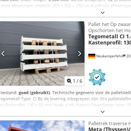
Totale afmetingen (HxBxD): 457 × 382 × 230 cm Kastfront afmetingen
Afmetingen per lade: 328 × 210 × 7 cm (HxB×ladehoogte) -Robuuste s
intensief industrieel gebruik Deze kast biedt uitgebreide opslagcap
Pallet het Op zwaa
uitermate geschikt voor werkplaatsen, productieomgevingen of mag
Opschorten het Ho
toegankelijkheid belangrijk zijn. -Door de grote afmetingen en de st
Tegometall CI 1
wat extra planning en geschikte middelen (bijv. heftruck/ladingstra
Kastenprofil:
13
Neukamperfehn
20
1
/
6
Toestand:
goed (gebruikt)
, Technische gegevens voor de palletstell
Tegometall Type: CI Bij de levering inbegrepen zijn: 01x palletstelli
wit Boxprofiel: 130 x 50 mm Haak: 4 HK (haken) Dwarsligger type: I
02x veiligheidsspelden, gebruikt Dcjdpfx Acoi Dt D Dsdsk uitvoerin
langsliggers te beveiligen tegen onbedoeld uitlichten
Palletrek traverse 
Meta (Thyssen)/