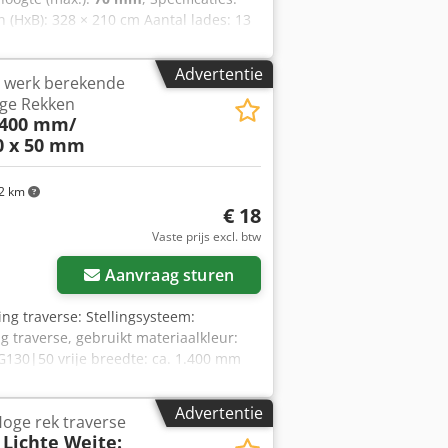
 (HxB): 328 × 210 cm Aantal lades: 13
talen constructie, geschikt voor
aciteit en is met de ruime lades
Advertentie
r werk berekende
azijnen waar overzicht en
ge Rekken
evige constructie vergt het transport
.400 mm/
nsport). Dedpsx Izkyefx Acdock
0 x 50 mm
2 km
€ 18
Vaste prijs excl. btw
Aanvraag sturen
ing traverse: Stellingsysteem:
ng traverse, gebruikt materiaalkleur:
TG130|50 vrije breedte: ca. 1.400 mm
g: volledig gegalvaniseerd Om de
Advertentie
Hoge rek traverse
 Lichte Weite: