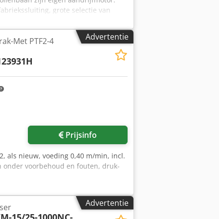
riekssluiting, grote selectie van
triële machines van hoge kwaliteit,
n gebruikt - vindt u in onze shop!
Advertentie
rak-Met PTF2-4
123931H
Prijsinfo
, als nieuw, voeding 0,40 m/min, incl.
jn onder voorbehoud en fouten, druk-
Advertentie
ser
M-15/25-1000NC-