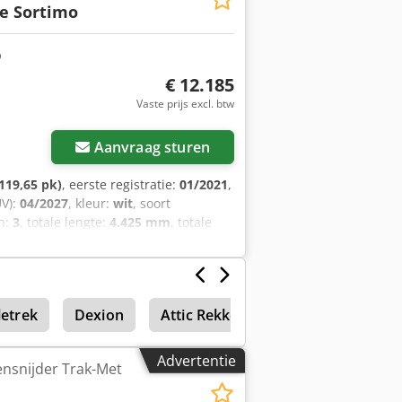
e Sortimo
zonderlijk bij ons kunnen worden
an de levering.
€ 12.185
Vaste prijs excl. btw
Aanvraag sturen
119,65 pk)
, eerste registratie:
01/2021
,
ÜV):
04/2027
, kleur:
wit
, soort
en:
3
, totale lengte:
4.425 mm
, totale
700 mm
, laadruimtehoogte:
1.200 mm
,
sch stabiliteitsprogramma (ESP),
nect bestelwagen L1 Trend, met een
r. Inrichting van de werkplaats/rekken
letrek
Dexion
Attic Rekken
390 kg (verhoogd laadvermogen)
den omgeklapt om het laden te
voorruit Stoelverwarming
Advertentie
ensnijder Trak-Met
 voor dieselmotor Audio-
pp-Link (Apple CarPlay, Android Auto)