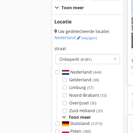
Toon meer
Locatie
Uw gedetecteerde locatie:
Nederland
(wijzigen)
straal:
Onbeperkt
(6.061)
Nederland
(444)
Gelderland
(98)
Limburg
(57)
Noord-Brabant
(53)
Overijssel
(30)
g
Caddy
Venster Caddy
Hoge-Frequentie
Zuid-Holland
(20)
Toon meer
Duitsland
(3.915)
Polen
(386)