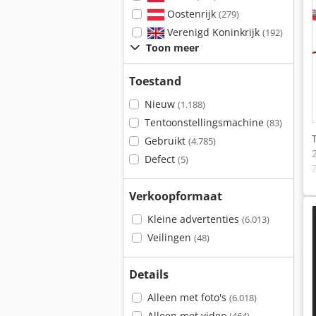
Oostenrijk
(279)
Verenigd Koninkrijk
(192)
Toon meer
Toestand
Nieuw
(1.188)
Tentoonstellingsmachine
(83)
Gebruikt
(4.785)
Defect
(5)
Verkoopformaat
Kleine advertenties
(6.013)
Veilingen
(48)
Details
Alleen met foto's
(6.018)
Alleen met video