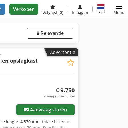
n
Verkopen
Taal
Volglijst
(0)
Inloggen
Menu
Relevantie
Advertentie
n
len opslagkast
€ 9.750
vraagprijs excl. btw
Aanvraag sturen
tale lengte:
4.570 mm
, totale breedte:
hoogte (max.):
70 mm
, Specificaties: