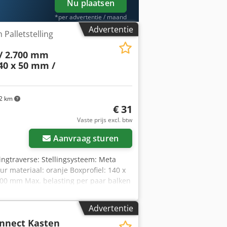
Nu plaatsen
*per advertentie / maand
Advertentie
alletstelling
/ 2.700 mm
140 x 50 mm /
2 km
€ 31
Vaste prijs excl. btw
Aanvraag sturen
ingtraverse: Stellingsysteem: Meta
ur materiaal: oranje Boxprofiel: 140 x
700 mm Max. belasting per paar balken
ck 02x veiligheidspennen, gebruikt
gsliggers Tegen onbedoeld uitheffen Uw
Advertentie
rio Klöver De heer: Falk Deutsch
onnect Kasten
eboden om af te halen. Voor extra