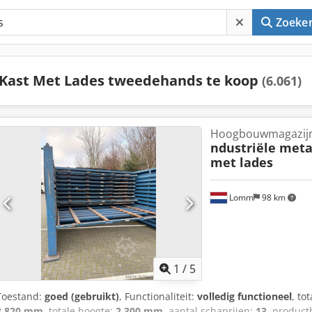
Zoeke
Kast Met Lades tweedehands te koop
(6.061)
Hoogbouwmagazij
ndustriële meta
met lades
Lomm
98 km
1
/
5
Toestand:
goed (gebruikt)
, Functionaliteit:
volledig functioneel
, to
3.820 mm
, totale hoogte:
2.300 mm
, aantal schaprijen:
13
, product