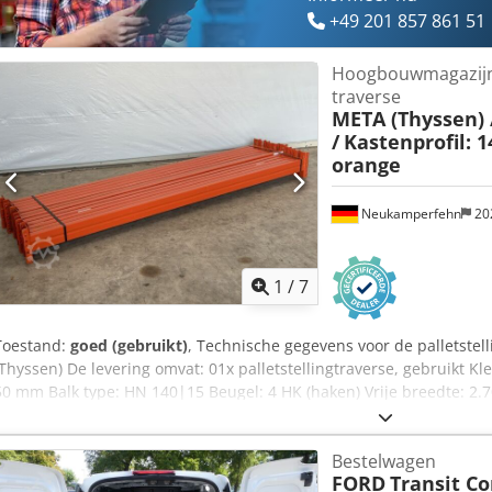
+49 201 857 861 51
Hoogbouwmagazijn P
traverse
META (Thyssen) 
/
Kastenprofil: 
orange
Neukamperfehn
20
1
/
7
Toestand:
goed (gebruikt)
, Technische gegevens voor de palletstell
(Thyssen) De levering omvat: 01x palletstellingtraverse, gebruikt Kle
50 mm Balk type: HN 140|15 Beugel: 4 HK (haken) Vrije breedte: 2.
4.000 kg, met gelijkmatig verdeelde belasting Djdpeuny A Sjfx Acdj
Uitvoering: volledig gegalvaniseerd Voor het vastzetten van de lan
Bestelwagen
contactpersoon bij ons bedrijf: De heer: Andre Evering de heer: Ma
FORD
Transit C
Algemene informatie over het object: Dit artikel wordt alleen aang