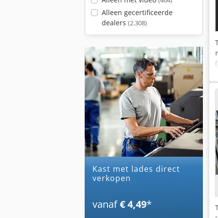
(464)
Alleen gecertificeerde
dealers
(2.308)
kast met lades direct
verkopen
vanaf
€ 4,49
*