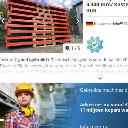
3.300 mm/
Kaste
mm
Neukamperfehn
20
1
/
5
Toestand:
goed (gebruikt)
, Technische gegevens voor de palletstel
(Thyssen) Bij de levering inbegrepen zijn: 01x palletstellingtraverse
Traverse type: HN 100|20 boxprofiel: 100 x 50 mm Djdpfslnbp Eex Ac
breedte: 3.300 mm 02x veiligheidsspelden, gebruikt uitvoering: vo
langsliggers te beveiligen tegen onbedoeld uitlichten
Gebruikte machines d
Adverteer nu vanaf €
11 miljoen kopers
wa
Informeer nu