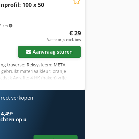
nprofil: 100 x 50
2 km
€ 29
Vaste prijs excl. btw
Aanvraag sturen
ling traverse: Reksysteem: META
, gebruikt materiaalkleur: oranje
dsck Agraffe: 4 HK (haken) vrije
lledig gegalvaniseerd Om de
irect verkopen
 4,49
*
chten op u