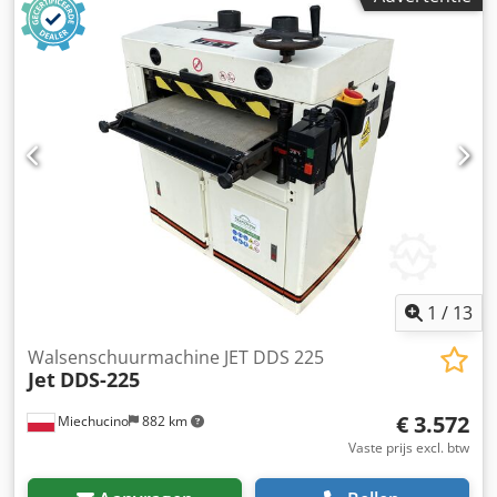
PARAMETERS: - max. breedte van het werkstuk: 630 mm -
max. hoogte van het werkstuk: 150 mm 1 aggregaat: + -
geribbelde rubberkalibreerwals + schoen + 1 metalen
wals: + *vanaf boven: - invoerrol, rubber, antislip: + -
aggregaat: + - uitvoerrol, rubber, antislip: + Crsdpfxjw Ip
Eks Apyef *vanaf onder: - rubberen antisliprol: + -
transportband: + - pneumatische bandoscillatie met
fotocellen: + - 2 voedingssnelheden: 0,28 kW - motor: 6 kW
- elektrische rem: + - elektrische tafelverstelling: + -
werkdruk: 6-8 bar - diameter van de afzuigaansluiting: 150
mm - totale afmetingen (l/b/h): 1070x1320x1900 mm -
gewicht: 722 kg
1
/
13
Walsenschuurmachine JET DDS 225
Jet
DDS-225
€ 3.572
Miechucino
882 km
Vaste prijs excl. btw