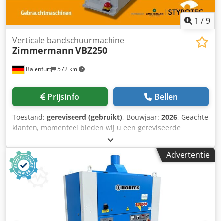
1
/
9
Verticale bandschuurmachine
Zimmermann
VBZ250
Baienfurt
572 km
Prijsinfo
Bellen
Toestand:
gereviseerd (gebruikt)
, Bouwjaar:
2026
, Geachte
klanten, momenteel bieden wij u een gereviseerde
verticale bandschuurmachine voor model- en
matrijzenbouw van het merk F. Zimmermann aan. Hier
Advertentie
vindt u de technische gegevens van de machine:
Schuurbandbreedte: 250 mm Schuurhoogte: 400 mm
Bandlengte: 2.400 mm Schuursnelheid: 18 m/s Werktafel:
750 x 350 mm Zwenking: 30/45° Vermogen: 4,0 kW
Toerental: 1.400 omw/min Aansluitdiameter afzuiging: 120
mm inclusief hoekgeleider Crsdozlh Udepfx Apyef inclusief
schuurbanden Voet-noodstop Afmetingen: 990 x 850 x