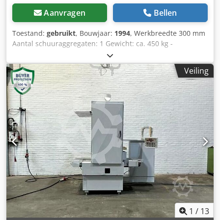
Aanvragen
Bellen
Toestand:
gebruikt
, Bouwjaar:
1994
, Werkbreedte 300 mm
Aantal schuuraggregaten: 1 Gewicht: ca. 450 kg -
Schuurbreedte: 300 mm - Combinatie-aggregaat:
wals/schoen Crjdpfx Apezrh Htsyjf - 2 voorschuifsnelheden
Veiling
- Aansluiting op het elektriciteitsnet: 380 V
1
/
13