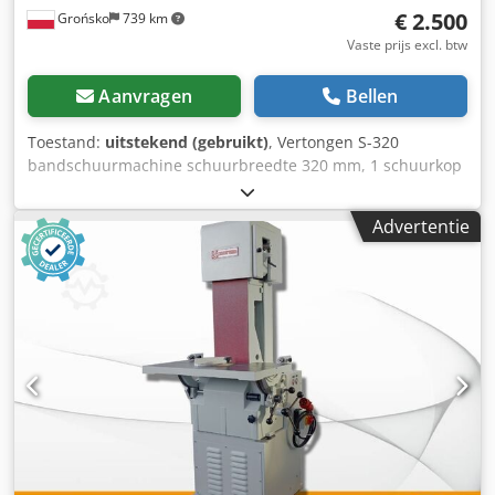
€ 2.500
Grońsko
739 km
Vaste prijs excl. btw
Aanvragen
Bellen
Toestand:
uitstekend (gebruikt)
, Vertongen S-320
bandschuurmachine schuurbreedte 320 mm, 1 schuurkop
(rubberen rol), Cedpfxozr D Tps Apysrf schuurvoet, 5,5 kW
motor. twee snelheden voor de voorwaartse beweging,
Advertentie
handmatige tafelverstelling, oscillerende beweging, de
bandschuurmachine is volledig klaar voor gebruik.