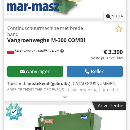
1
/
15
Continuschuurmachine met brede
band
Vangroenweghe M-300 COMBI
€ 3.300
Sierakowska Huta
874 km
Vaste prijs excl. btw
Aanvragen
Bellen
Toestand:
uitstekend (gebruikt)
, CATALOGUSNUMMER
6985 TECHNISCHE GEGEVENS - max. bewerkbare breedte:
300 mm - bewerkbare hoogte: 200 mm - aggregaat:
gegroefde rubberen rol + schoen + metalen rol Cedpfxezh
Advertentie
H I Is Apysrf - werktafel: 1230 x 440 mm - band: 300 x 1900
mm Boven: - rubberen sliprol - aggregaat ca. 7,5 kW -
rubberen sliprol Onder: - transportband - pneumatische
oscillatie - 2 voedingssnelheden - voedingsmotor: 0,85 kW -