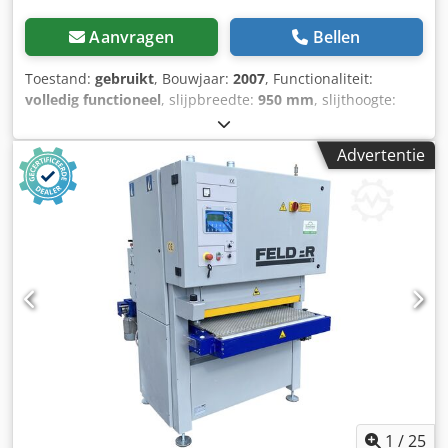
Aanvragen
Bellen
Toestand:
gebruikt
, Bouwjaar:
2007
, Functionaliteit:
volledig functioneel
, slijpbreedte:
950 mm
, slijthoogte:
170 mm
, hoogteverstellingstype:
elektrisch
, type
ingangsstroom:
driefasig
, - Italiaanse productie - bouwjaar
Advertentie
2007 - gecombineerde schoen TECHNISCHE PARAMETERS: -
schuurbreedte: 950 mm - schuurbereik hoogte: 4-170 mm -
motorvermogen: 11 kW - 1e eenheid: stalen wals met
pneumatische opdruk - waldiameter: 110 mm - 2e
eenheid: gecombineerde schoen - pneumatische opdruk
van rubberen wals: 78 Shor - schoen met pneumatische
opdruk - pneumatische oscillatie Codsxdxfqepfx Apysrf -
afzuiging bij de band - elektrische hoogteverstelling - twee
bandsnelheden: 8,3 m/s en 16 m/s - elektronische
positiebepaling van de schuurlift - traploos instelbare
doorvoersnelheid: van 4-20 m/min - minimale
materiaallengte: 500 mm - afzuigaansluiting: 2 x 140 mm -
machineafmetingen (l/b/h): 150 x 180 x 210 cm - gewicht:
ca. 1010 kg
1
/
25