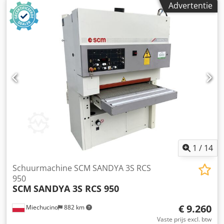
Advertentie
type ingangsstroom:
driefasig
, - Na technische inspectie -
Tsjechische productie - Bouwjaar: 2005 TECHNISCHE
PARAMETERS: - Werkbreedte: 910 mm - Bewerkingshoogte:
3–160 mm - Hoofdmotor: 11 kW - Totale machinevermogen:
12 kW - Slof - Elektrische hoogteverstelling - Automatische
omschakeling ster/driehoek - Ampèremeter - Oscillatie met
opto-elektronische sensor - Tafelpositioneerder -
Werkdruk: 5,5/7 bar - Twee doorvoersnelheden: 4,5/9
m/min - Aandrukrollen van rubber - Pneumatische
schijfrem op de hoofdmotor - Afzuigaansluiting diameter:
140 mm Afmetingen van de machine: - Lengte: 160 cm
Credpfx Aszinr Dspyjf - Breedte: 160 cm - Hoogte: 220 cm -
Gewicht: 1000 kg
1
/
14
Schuurmachine SCM SANDYA 3S RCS
950
SCM
SANDYA 3S RCS 950
€ 9.260
Miechucino
882 km
Vaste prijs excl. btw