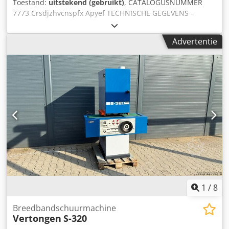
Toestand:
uitstekend (gebruikt)
, CATALOGUSNUMMER
7773 Crsdjzhvcnspfx Apyef TECHNISCHE GEGEVENS -
maximale werkstukbreedte: 900 mm - maximale
werkstukhoogte: 160 mm – van boven: - metalen
Advertentie
aandrukrol, glijdend Eerste aggregaat – geribbelde
rubberen kalibreerwals Tweede aggregaat – 2x metalen
kalibreerwals + schoen – van onder: - transportband -
pneumatische oscillatie van de banden - elektrische
tafelverstelling - hoofd motor 15kW/11kW - aandrijfmotor
1,5kW - werkdruk 6-8 bar - diameter afzuigaansluiting
2x200mm - afmetingen (l/b/h): 1850x1950x2040mm -
gewicht circa 3000kg VOORDELEN – Italiaanse productie –
Kalibreerslijpmachine + schoen – Gebruikte slijpmachine,
zeer goede staat Netto prijs: 13.900 PLN Netto prijs: 3.300
EUR bij een koers van 4,2 EUR (Prijzen kunnen variëren bij
sterkere koerswijzigingen)
1
/
8
Breedbandschuurmachine
Vertongen
S-320