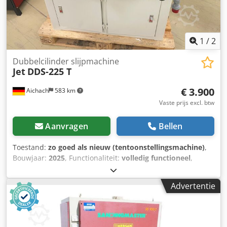
staat – Gebruikte schuurmachine Nettoprijs: 25.900 PLN
Nettoprijs: 6.160 EUR (afhankelijk van koers 4,2 EUR)
(Prijzen kunnen variëren bij grote koersschommelingen)
1
/
2
Dubbelcilinder slijpmachine
Jet
DDS-225 T
€ 3.900
Aichach
583 km
Vaste prijs excl. btw
Aanvragen
Bellen
Toestand:
zo goed als nieuw (tentoonstellingsmachine)
,
Bouwjaar:
2025
, Functionaliteit:
volledig functioneel
,
Demonstratiemachine, weinig bedrijfsuren. 3,7 kW motor
voor hoge afnamecapaciteit, robuuste constructie, geschikt
Advertentie
voor continu professioneel gebruik. Stalen trommels met
hardrubberen coating zorgen voor absoluut vlakke, gladde
oppervlakken. Onafhankelijk instelbare, achterste trommel
voor gecontroleerde spanafname. Crjdpfxsziw Afo Apyjf