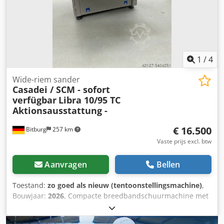
1
/
4
Wide-riem sander
Casadei / SCM - sofort
verfügbar
Libra 10/95 TC
Aktionsausstattung -
€ 16.500
Bitburg
257 km
Vaste prijs excl. btw
Aanvragen
Bellen
Toestand:
zo goed als nieuw (tentoonstellingsmachine)
,
Bouwjaar:
2026
, Compacte breedbandschuurmachine met
gecombineerde schuureenheid Actie uitrusting: - In- en
uitschakelen van de schuurschoen vanaf het