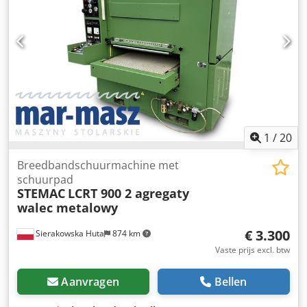
diameter afzuigaansluiting: 110 mm - afmetingen (l/b/h):
1250/1000/1950 mm - gewicht: 530 kg – niet opnieuw
gespoten – gebruikte schuurmachine – in zeer goede staat
Netto prijs: 13.900 PLN Netto prijs: 3.300 EUR Netto prijs
berekend op basis van wisselkoers 4,2 PLN/EUR (Bij grotere
wisselkoersschommelingen kan de prijs wijzigen)
1
/
20
Breedbandschuurmachine met
schuurpad
STEMAC
LCRT 900 2 agregaty
walec metalowy
€ 3.300
Sierakowska Huta
874 km
Vaste prijs excl. btw
Aanvragen
Bellen