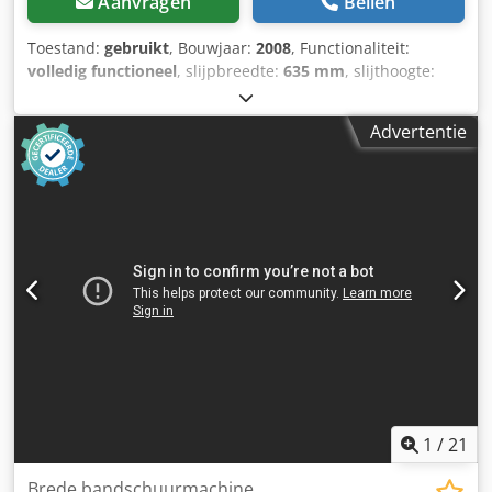
Aanvragen
Bellen
Toestand:
gebruikt
, Bouwjaar:
2008
, Functionaliteit:
volledig functioneel
, slijpbreedte:
635 mm
, slijthoogte:
133 mm
, – bouwjaar: 2008 TECHNISCHE SPECIFICATIES: –
nominaal vermogen: 5550 W – werkelijk vermogen: 3700 W
Advertentie
= 3,7 kW – max. schuurbreedte: 635 mm – max.
werkstukdikte: 133 mm – min. werkstukdikte: 0,8 mm –
min. werkstuklengte: 230 mm Codpfew Ip Hujx Apysrf –
schuurwalsen: 2 x ø152 x 635 mm – hoogteverstelling van
de tweede wals – toerental: 1400 tpm –
schuurbandbreedte: 600 mm – twee soorten
voedingssnelheden – machineafmetingen (l/b/h): 110 / 110
/ 110 cm – gewicht: 332 kg
1
/
21
Brede bandschuurmachine