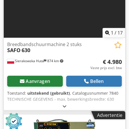
dankzij combinatie-eenheid Instapmodel voor kleinere
bedrijven Werkbreedte 950 mm Details uitrusting
Combinatie-eenheid voor kalibreren en slijpen Gehoekte
stalen rol Ø 120 mm met fijne hoogteverstelling Harde
slijpschoen met grafietsteun Universeel ontwerp voor
1
/
17
kalibreren [...]
Breedbandschuurmachine 2 stuks
SAFO
630
€ 4.980
Sierakowska Huta
874 km
Vaste prijs excl. btw
Aanvragen
Bellen
Toestand:
uitstekend (gebruikt)
, Catalogusnummer 7840
TECHNISCHE GEGEVENS - max. bewerkingsbreedte: 630
mm - max. bewerkingshoogte: 110 mm Codpozr I Anofx
Apysrf - 2 aggregaten: 1) Geribbelde rubberen rol voor
Advertentie
kalibratie 2) Geribbelde rubberen rol voor kalibratie +
schoen + metalen rol - van boven: - invoerrol met metalen