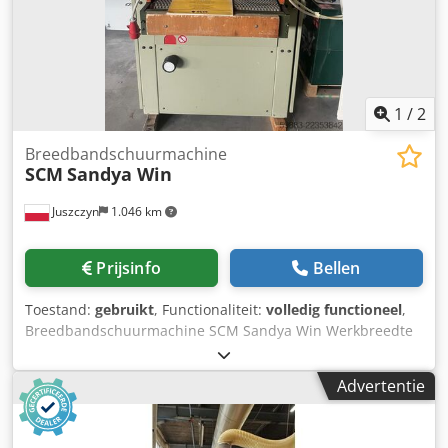
vermogen: 16,74 kW • Bedrijfsdruk: 5 - 6 bar • Gewicht: ca.
2000 kg Afmetingen van het werkstuk (min. / max.): • Dikte:
10 / 70 mm • Breedte: 20 / 90 mm • Lengte: 400 / 2900 mm
Afmetingen van de machine: • Lengte: ca. 7,0 - 8,0 m •
Breedte: 2,2 m • Hoogte: 2,0 m
1
/
2
Breedbandschuurmachine
SCM
Sandya Win
Juszczyn
1.046 km
Prijsinfo
Bellen
Toestand:
gebruikt
, Functionaliteit:
volledig functioneel
,
Breedbandschuurmachine SCM Sandya Win Werkbreedte
630 mm Schuurhoogte 3 – 140 mm 1 combi-eenheid
Elektrische hoogteverstelling Codpfx Aozmg Swjpyjrf
Advertentie
Pneumatische oscillatie Twee voedingssnelheden