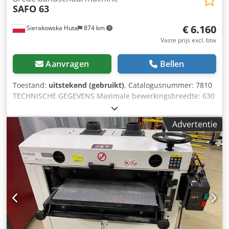
SAFO 63
€ 6.160
Sierakowska Huta
874 km
Vaste prijs excl. btw
Aanvragen
Bellen
Toestand:
uitstekend (gebruikt)
, Catalogusnummer: 7810
TECHNISCHE GEGEVENS Maximale bewerkingsbreedte: 630
mm Maximale bewerkingshoogte: 110 mm 2 aggregaten: 1)
Geribbelde rubberen kalibreerwals 2) Geribbelde
Advertentie
rubberen kalibreerwals + schoen + metalen wals *Van
boven: Invoermetaalrol met slip 1e aggregaat Metalen
sliprol 2e aggregaat Metalen sliprol *Van onder: 2 metalen
sliprollen Trekkende transportband 2 metalen sliprollen
Pneumatische bandoscillatie 2 voedingssnelheden
Motoren: 2×7,5 kW Elektrisch verstelbare tafel Csdpfx
Aozmgk Hjpyerf Bedrijfsdruk: 6-8 bar Diameter
afzuigaansluiting: 2x160 mm Totale afmetingen (l/b/h):
1650x1060x1970 mm Gewicht: 972 kg – Poolse productie –
2 aggregaten – Onbehandeld (niet gespoten) – Zeer goede