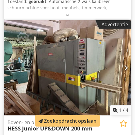
Toestand:
gebruikt
, Automatische 2-wals kalibreer-
schuurmachine voor hout, meubels, timmerwerk,
maatwerkmeubels, panelen, houten constructies,
kunststoffen en diverse materialen – CE-norm.
Advertentie
Eigenschappen: • Robuuste constructie • Afvoerwals
onafhankelijk instelbaar van de aanvoerwals • Hard
rubberen coating op de walsen • Transportband met 2
snelheden • Werkbreedte 635 mm • Minimale
werkstuklengte 230 mm • Minimale werkstukhoogte 0,8
mm • Maximale werkstukhoogte 133 mm • Walsafmetingen
152 x 635 mm • Walssnelheid 1400 tpm •
Transportbandsnelheid 2–3 m/min • 2 afzuigaansluitingen,
ieder Ø100 mm • Vermogen 5 pk Crsdpfx Apey A Synjyef •
Gesloten onderstel met deur • Schuurband 80 gr •
Schuurband 100 gr • Totale afmetingen mm 1150 x 1150 x
1050 h • Gewicht kg 330
1
/
4
Zoekopdracht opslaan
Boven- en onderbandschuurmachine
HESS
Junior UP&DOWN 200 mm