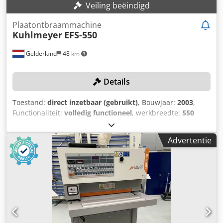
Veiling beëindigd
Plaatontbraammachine
Kuhlmeyer
EFS-550
Gelderland
48 km
Details
Toestand:
direct inzetbaar (gebruikt)
, Bouwjaar:
2003
,
Functionaliteit:
volledig functioneel
, werkbreedte:
550
mm
, vermogen:
32 kW (43,51 pk)
, leeggewicht:
3.000 kg
,
Uitrusting:
CE-markering
, Geen minimumprijs –
Advertentie
gegarandeerde verkoop tegen het hoogste bod!
TECHNISCHE GEGEVENS Maximale werkbreedte: 550 mm
MACHINEGEGEVENS Vermogen: 32 kW Afmetingen en
gewicht Afmetingen (l x b x h): 1.700 x 2.700 x 2.900 mm
Leeggewicht: 3.000 kg Crsdpfx Aozk Dyyopyjf Aansturing:
Conventioneel Nat/droog: Droog UITRUSTING Type station
1: Schuurband CE-markering