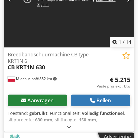
Elektrische hoogteverstelling - Schuurbandsnelheid
regelbaar via frequentieomvormer - Elektronische
positionering van de schuurlengte - Twee
voedingssnelheden: voedingsmotor 0,55 kW - Minimale
materiaallengte: 400 mm - Aanzuigmond diameters: 3 x
130 mm en 2 x 80 mm - Machine-afmetingen (l/b/h): 170 x
150 x 210 cm - Gewicht: ~ 800 kg
1
/
14
Breedbandschuurmachine CB type
KRT1N 6
CB
KRT1N 630
€ 5.215
Miechucino
882 km
Vaste prijs excl. btw
Aanvragen
Bellen
Toestand:
gebruikt
, Functionaliteit:
volledig functioneel
,
slijpbreedte:
630 mm
, slijthoogte:
150 mm
,
hoogteverstellingstype:
elektrisch
, - Italiaanse productie -
gebruikte slijpmachine, zeer goede staat TECHNISCHE
Advertentie