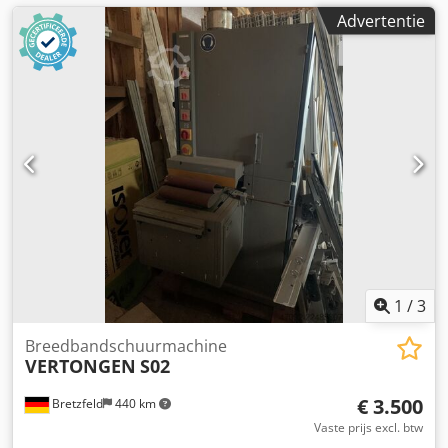
Advertentie
1
/
3
Breedbandschuurmachine
VERTONGEN
S02
€ 3.500
Bretzfeld
440 km
Vaste prijs excl. btw