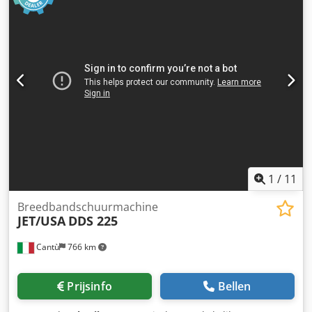
1
/
11
Breedbandschuurmachine
JET/USA
DDS 225
Cantù
766 km
Prijsinfo
Bellen