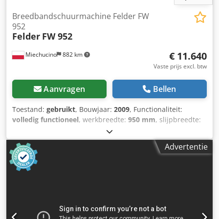
Breedbandschuurmachine Felder FW
952
Felder
FW 952
€ 11.640
Miechucino
882 km
Vaste prijs excl. btw
Aanvragen
Bellen
Toestand:
gebruikt
, Bouwjaar:
2009
, Functionaliteit:
volledig functioneel
, werkbreedte:
950 mm
, slijpbreedte:
950 mm
, - Oostenrijkse productie - Bouwjaar 2009 -
Combinatieschoen TECHNISCHE PARAMETERS: -
Advertentie
Schuurbreedte: 950 mm - Schuurhoogte: 4-170 mm -
Motorvermogen: 11 kW - 1e aggregaat: rubberen wal met
pneumatische opdruk - Waldiameter: 110 mm Crjdpfxoxlr
U Is Apyef - 2e aggregaat: combinatieschoen -
Reinigingsborstel: 1,1 kW - Pneumatische opdruk van de
rubberen wal - Schoen met pneumatische opdruk -
Pneumatische oscillatie - Luchtblazer op de band -