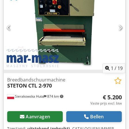
glijdoppervlak - aggregaat - metalen glijrol - aggregaat -
metalen glijrol - van onder: - 2 metalen glijrollen -
transportband - 2 metalen glijrollen - pneumatische
bandoscillatie - 2 verplaatsingssnelheden - motor 2×7,5 kW
- elektrische hoogteverstelling van de tafel - werkdruk 6-8
bar - diameter afzuigaansluiting 2×160 mm - totale
afmetingen l/b/h: 1650×1060×1970 mm - gewicht: 972 kg
VOORDELEN – Poolse productie – 2 aggregaten – ongeverfd
– in zeer goede staat – gebruikte schuurmachine
Nettoprijs: 20.900 PLN Nettoprijs: 4.980 EUR (afhankelijk
van koers 4,2 EUR) (Prijzen kunnen variëren bij sterke
koersschommelingen)
1
/
19
Breedbandschuurmachine
STETON
CTL 2-970
€ 5.200
Sierakowska Huta
874 km
Vaste prijs excl. btw
Aanvragen
Bellen
Toestand:
uitstekend (gebruikt)
, CATALOGUSNUMMER