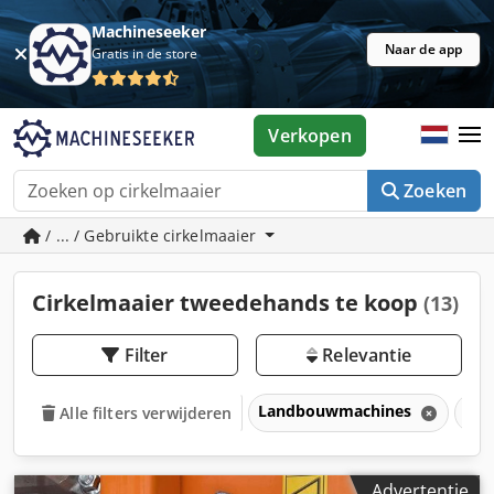
Machineseeker
Naar de app
Gratis in de store
Verkopen
Zoeken
/ ... / Gebruikte cirkelmaaier
Cirkelmaaier tweedehands te koop
(13)
Filter
Relevantie
Landbouwmachines
Cir
Alle filters verwijderen
Advertentie