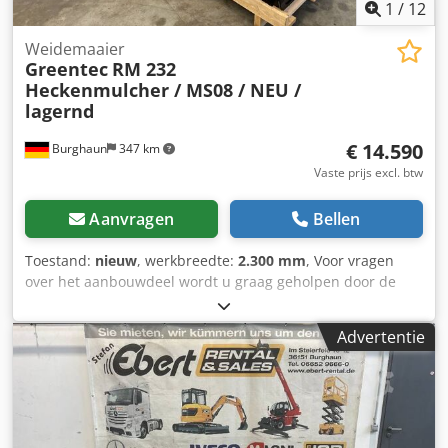
1
/
12
Weidemaaier
Greentec
RM 232
Heckenmulcher / MS08 / NEU /
lagernd
€ 14.590
Burghaun
347 km
Vaste prijs excl. btw
Aanvragen
Bellen
Toestand:
nieuw
, werkbreedte:
2.300 mm
, Voor vragen
over het aanbouwdeel wordt u graag geholpen door de
heer Herden (telefonisch bereikbaar). Greentec RM 232
heggenmulcher / incl. MS08 adapterplaat / NIEUW / op
Advertentie
voorraad & direct leverbaar Prijs: € 14.590,00 excl. btw / €
17.362,10 incl. btw - Werkbreedte: 2.300 mm - Aantal
rotoren: 4 stuks - Aantal messen per rotor: 6 stuks - Max.
snijgrootte: 4 cm - Werkingssnelheid tot: 4 km/u -
Benodigde hydrauliekaansluitingen: 1 x DV + 1 x vrije