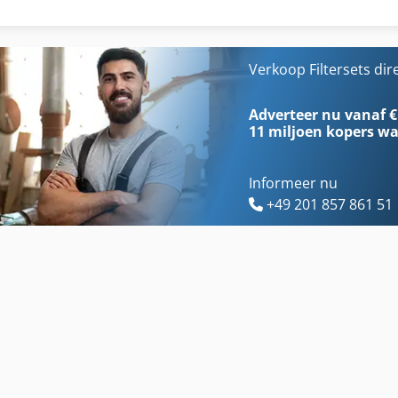
Filter Pers
Ian Filter
Filter Regelgever
International 433
Verkoop Filtersets dir
Gat-Serie
International 434
Adverteer nu vanaf €
11 miljoen kopers
wa
Informeer nu
+49 201 857 861 51