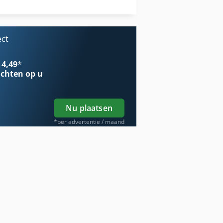
Werken Voertuig
ect
 4,49
*
chten op u
Nu plaatsen
*per advertentie / maand