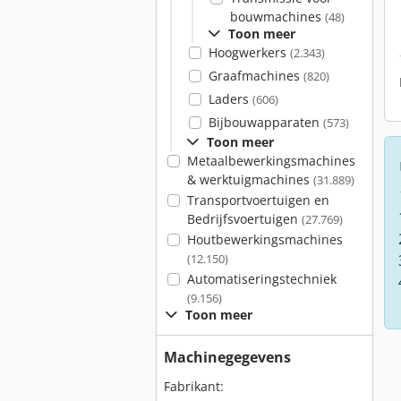
bouwmachines
(48)
Toon meer
Hoogwerkers
(2.343)
Graafmachines
(820)
Laders
(606)
Bijbouwapparaten
(573)
Toon meer
Metaalbewerkingsmachines
& werktuigmachines
(31.889)
Transportvoertuigen en
Bedrijfsvoertuigen
(27.769)
Houtbewerkingsmachines
(12.150)
Automatiseringstechniek
(9.156)
Toon meer
Machinegegevens
Fabrikant: