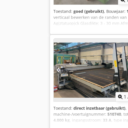
Toestand:
goed (gebruikt)
, Bouwjaar:
verticaal bewerken van de randen van 
Agjztatuopjck Glasdikte: 3 - 30 mm Afm
Gewicht: 4150 kg Gereviseerde machine
Lage prijs.
1
Toestand:
direct inzetbaar (gebruikt)
,
machine-/voertuignummer:
510740
, t
4.000 kg
, ingangsstroom:
33 A
, type i
ingangsfrequentie:
50 Hz
, druk:
8 bar
,