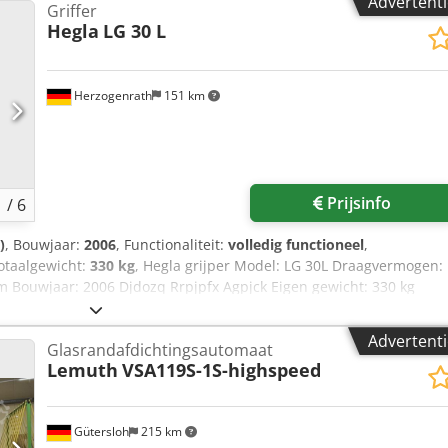
Advertenti
Griffer
 Prestatiegegevens Nominaal warmtevermogen: 3.520 kW
Hegla
LG 30 L
°C Maximaal toegestane ovenkamertemperatuur: 1.150°C
80°C Opwarmingssnelheid: max. 60 K/u bij 120.000 kg belastbaar
gssnelheid: 60 K/u Aantal temperatuurregelzones: 6 Alle
epte of Ø x hoogte. Waarden voor de gebruikte media
Herzogenrath
151 km
Verwarmingswaarde Hu(n): 10,6 kWh/m³(n) Aanvoerdruk gas: 2,0
u / 118 m³(b)/u Temperatuur: +5 tot +25°C 7.4.2 Verbrandingsluch
andingsluchtdruk: max. 100 mbar Maximaal volumestroom: 11.500
3 Elektriciteitsvoorziening Spanning: 400 V Netfrequentie: 50 Hz
 Regelbereik: -0,5 tot +0,5 mbar Waarschuwingsdrempel: 1,5 mbar
Prijsinfo
1
/
6
tschakeldrempel: 2,0 mbar gedurende langer dan 10 seconden.
)
, Bouwjaar:
2006
, Functionaliteit:
volledig functioneel
,
totaalgewicht:
330 kg
, Hegla grijper Model: LG 30L Draagvermogen:
 Bouwjaar: 2006 Djdozq Rrpjpfx Agpjck Eigen gewicht: 330 kg
Advertenti
Glasrandafdichtingsautomaat
Lemuth
VSA119S-1S-highspeed
Gütersloh
215 km