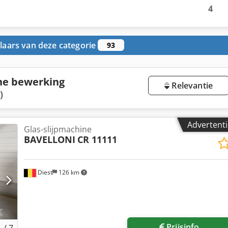
4
aars van deze categorie
93
he bewerking
Relevantie
)
Advertenti
Glas-slijpmachine
BAVELLONI
CR 11111
Diest
126 km
Prijsinfo