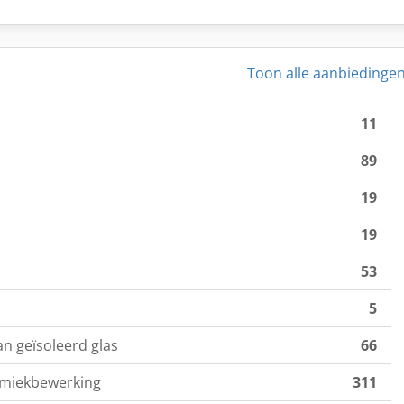
Toon alle aanbiedinge
11
89
19
19
53
5
n geïsoleerd glas
66
amiekbewerking
311