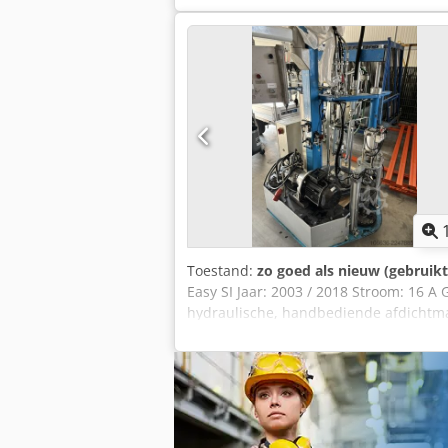
Year: 2011 Dsdpeu D Namsfx Agpeck 
Toestand:
zo goed als nieuw (gebruikt
Easy SI Jaar: 2003 / 2018 Stroom: 16 A
hydraulische, handbediende afdichtma
een verhoogde stabiliteit en het draa
kenmerken van deze nieuwe, geavance
maakt een effectieve integratie in uw 
aanpassing aan de lokale omstandighed
van de bediener Djdpfxezraafs Agpsck 
Nieuwe, onderhoudsvrije pompgenerat