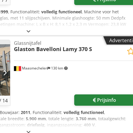
1
/
7
1999
, Functionaliteit:
volledig functioneel
, Machine voor het
glas, met 11 slijpschijven. Minimale glashoogte: 50 mm Dedpfx
etingen machine: L x B x H: 8,1 x 1,2 x 2,3 m Vermogen: 23,8 kW
, bouwjaar 2018. Wij zijn op zoek naar afnemers buiten de EU.
Advertenti
Glassnijtafel
Glaston Bavelloni
Lamy 370 S
Maasmechelen
130 km
Prijsinfo
/
14
 Bouwjaar:
2011
, Functionaliteit:
volledig functioneel
,
otale breedte:
5.900 mm
, totale lengte:
3.760 mm
, totaalgewicht:
ngangsstroom:
driefasig
, ingangsspanning:
400 V
,
 snijlengte (max.):
3.700 mm
, Glaston Bavelloni 370 S Lamy table