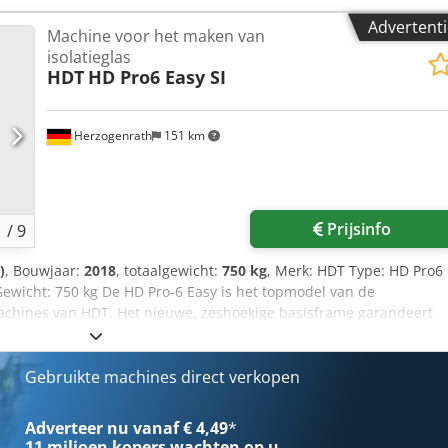
400V-43,2KW-10kA-50Hz-33A
Advertenti
Machine voor het maken van
isolatieglas
HDT
HD Pro6 Easy SI
Herzogenrath
151 km
Prijsinfo
1
/
9
)
, Bouwjaar:
2018
, totaalgewicht:
750 kg
, Merk: HDT Type: HD Pro6
 Gewicht: 750 kg De HD Pro-6 Easy is het topmodel van de
chines van HDT. Het nieuwe, zeshoekige basisframe garandeert
ibare bedieningspaneel is slechts één van de meest opvallende
erde versie. De draaibare arm met pneumatische ondersteuning
individuele werkproces mogelijk en zorgt voor een optimale
Gebruikte machines direct verkopen
en. Draaibaar bedieningskast – en dus altijd in het gezichtsveld
Hydraulische aggregaat met 4 kW en traploos regelbaar debiet
Adverteer nu vanaf € 4,49
*
ie Verhoogde doseernauwkeurigheid Verrijdbaar basisframe,
11 miljoen kopers
wachten op u