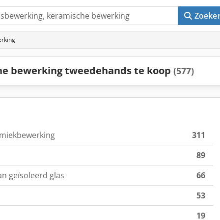
Zoeke
erking
he bewerking tweedehands te koop
(577)
amiekbewerking
311
89
n geïsoleerd glas
66
53
19