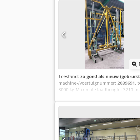
6 stuks, elk 5.083 kg = 30.500 kg 7.3
Temperatuurregelbereik: 550 – 1.100
Veiligheidsuitschakeltemperatuur: 1.1
gewicht Maximaal toegestane opwarmin
afmetingen zijn breedte x hoogte x di
Dcodpfxszpbmbe Agpjk 7.4.1 Aardgas 
bar Maximaal volumestroom: 334 m³(n)/
Samenstelling: omgevingslucht Verbr
m³(n)/u Temperatuur: +5 tot +40°C 7.4.
Aansluitvermogen: 83 kW 7.5 Ovendruk
gedurende langer dan 10 seconden Ui
Toestand:
zo goed als nieuw (gebruikt
machine-/voertuignummer:
2039691
, 
3000 kg Maximale laadhoogte: 3210 mm