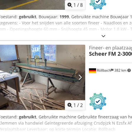
1
/
8
Toestand:
gebruikt
, Bouwjaar:
1999
, Gebruikte machine Bouwjaar 1
gegevens: - Voor het snijden van alle soorten fineer - Naadloos en 
mm - Openingshoogte 60 mm - Snijhoogte 45 mm - Motor 1,8 kW - T
Zaagbladdiameter 180 x 16 mm Crjdpfjzlbtysx Afkjf - Met schaafuni
met de zaagunit - Horizontaal en verticaal instelbaar - Voegmeskop
Fineer- en plaatzaa
messen - Voorste oplegtafel verschuifbaar (kogellagergeleiding) - Me
Scheer
FM 2-300
Schuifaanleg van voren met behulp van een positie-indicator - Spa
een drukrol en twee externe pneumatische cilinders - Achterste op
aanslagschijf - Afmetingen 4780 x 1560 x 1290 mm - Gewicht 520 kg
Röllbach
382 km
Opslaglocatie: 63934 Röllbach
1
/
2
Toestand:
gebruikt
, Gebruikte machine Gebruikte fineerzaag van he
Klemmen via handwiel Geïntegreerde afzuiging Crsdpjzk N Ezsfx A
Verplaatsbaar Leverbaar: op korte termijn Locatie: Röllbach