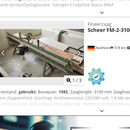
korte termijnOpslaglocatie: Solingen Crsdpfozk Nvasx Afkof
Fineerzaag
Scheer
FM-2-310
Nattheim
518 km
1
/
3
Toestand:
gebruikt
, Bouwjaar:
1985
, Zaaglengte: 3100 mm Zaaghoog
mm Zaageenheid: krachtige driefasenmotor 220/380 volt, 1,8 kW v
vast te draaien via handwiel Opslaglocatie: Nattheim Cjdpfx Afovvka