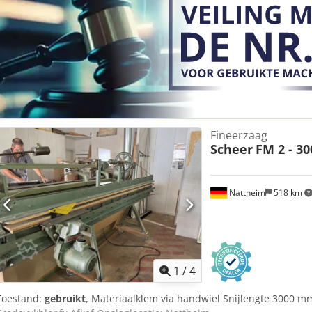
Fineerzaag
Scheer
FM 2 - 30
Nattheim
518 km
1
/
4
Toestand:
gebruikt
, Materiaalklem via handwiel Snijlengte 3000 