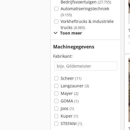
Bedrijfsvoertuigen
(27.755)
Automatiseringstechniek
(9.155)
Vorkheftrucks & Industriële
trucks
(8.985)
Toon meer
Machinegegevens
Fabrikant:
Scheer
(11)
Langzauner
(3)
Mayer
(2)
GOMA
(1)
Joos
(1)
Kuper
(1)
STEFANI
(1)