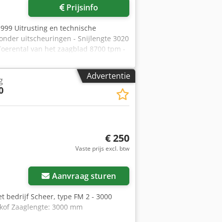
Prijsinfo
999 Uitrusting en technische
zonder uitscheuringen - Snijlengte 3020
oerental van het zaagblad 8700 tpm -
t voor het koppelen en ontkoppelen
 85 x 50 mm, met 4 verwisselbare
Advertentie
g
t voorste oplegtafel en stofkanaal -
0
nning van het fineer door middel van
legtafel met ingelegde meetlinten en
 Beschikbaarheid: op korte termijn
€ 250
Vaste prijs excl. btw
Vraag meer foto's aan
Aanvraag sturen
t bedrijf Scheer, type FM 2 - 3000
fkof Zaaglengte: 3000 mm