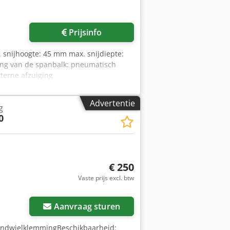
Prijsinfo
 snijhoogte: 45 mm max. snijdiepte:
ng van de spanbalk: pneumatisch
xterne afzuiging
oateerd zaagblad (nabewerking)
5400 x 1180 x 160 mm motorvermogen:
Advertentie
g
0
€ 250
Vaste prijs excl. btw
 foto's aan
Aanvraag sturen
andwielklemmingBeschikbaarheid: