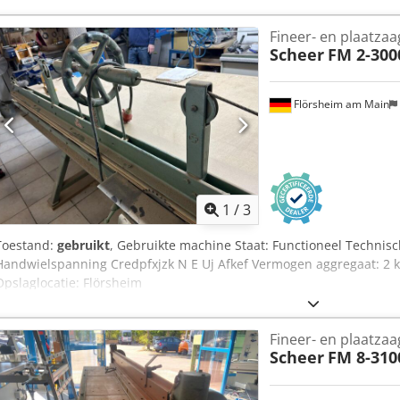
Fineer- en plaatzaa
Scheer
FM 2-300
Flörsheim am Main
1
/
3
Toestand:
gebruikt
, Gebruikte machine Staat: Functioneel Techni
Handwielspanning Credpfxjzk N E Uj Afkef Vermogen aggregaat: 2 k
Opslaglocatie: Flörsheim
Fineer- en plaatzaa
Scheer
FM 8-310