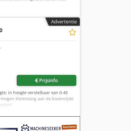
Advertentie
0
Prijsinfo
te: in hoogte verstelbaar van 0-45
ermogen Klemstang aan de bovenzijde
zekjrf