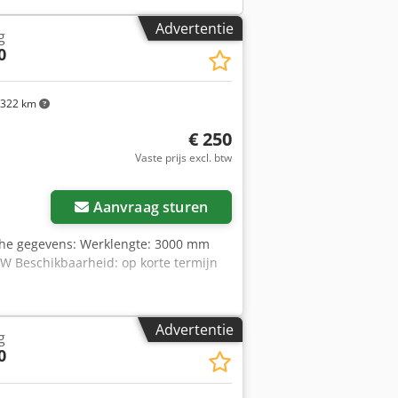
Advertentie
g
0
322 km
€ 250
Vaste prijs excl. btw
Aanvraag sturen
sche gegevens: Werklengte: 3000 mm
W Beschikbaarheid: op korte termijn
Advertentie
g
0