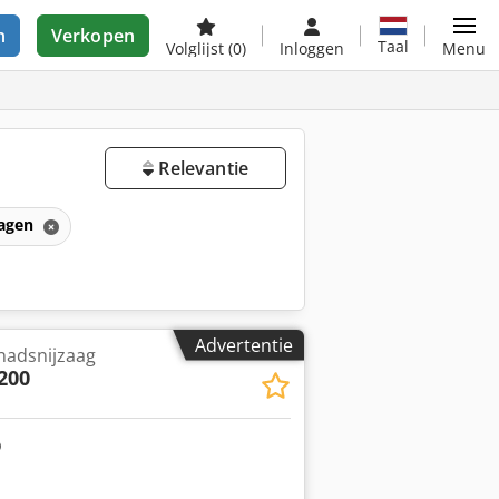
n
Verkopen
Taal
Volglijst
(0)
Inloggen
Menu
Relevantie
zagen
Advertentie
nadsnijzaag
200