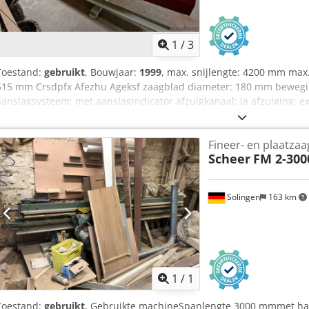
1
/
3
Toestand:
gebruikt
, Bouwjaar:
1999
, max. snijlengte: 4200 mm max.
515 mm Crsdpfx Afezhu Ageksf zaagblad diameter: 180 mm bewegi
aanslagsysteem: met aanslagindicator afzuigkanaal: ja afzuiging: e
vooruitschuifmechanisme: handmatig groefbeitel: met diamantgec
machine type: stationair gewicht (ongeveer): 950 kg afmetingen: 
Fineer- en plaatzaa
2,2 kW afzuigdiameter: 80 mm opslaglocatie: Nattheim
Scheer
FM 2-300
Solingen
163 km
Vraag meer
1
/
1
Toestand:
gebruikt
, Gebruikte machineSpanlengte 3000 mmmet h