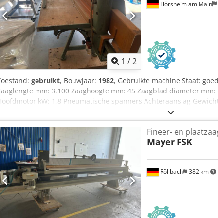
Flörsheim am Main
1
/
2
Toestand:
gebruikt
, Bouwjaar:
1982
, Gebruikte machine Staat: goed
Zaaglengte mm: 3.100 Zaaghoogte mm: 45 Zaagblad diameter mm: 1
Hoofdmotor kW: 1,8 Pneumatische spanners Achteraanslag Gewicht c
Beschikbaarheid: op korte termijn Crodszk Nvtspfx Afkjf
Fineer- en plaatzaa
Mayer
FSK
Röllbach
382 km