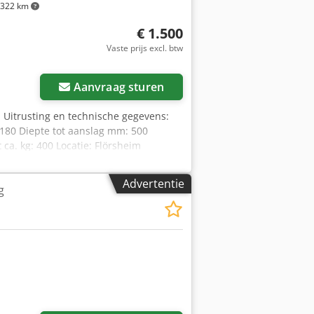
322 km
€ 1.500
Vaste prijs excl. btw
Vraag meer foto's aan
Aanvraag sturen
 Uitrusting en technische gegevens:
80 Diepte tot aanslag mm: 500
a. kg: 400 Locatie: Flörsheim
Advertentie
g