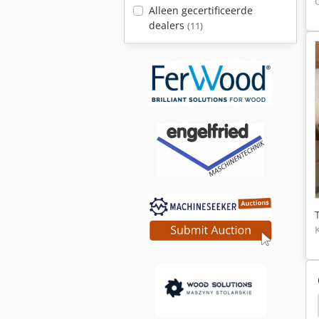
Alleen gecertificeerde
dealers
(11)
cheer Mb 2
Langzauner
Kgz 3050
Mayer