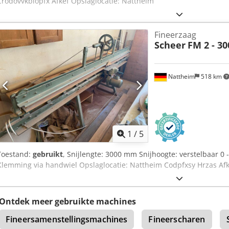
Crodovvkblopfx Afkef Opslaglocatie: Nattheim
Fineerzaag
Scheer
FM 2 - 30
Nattheim
518 km
1
/
5
Toestand:
gebruikt
, Snijlengte: 3000 mm Snijhoogte: verstelbaar 0
Klemming via handwiel Opslaglocatie: Nattheim Codpfxsy Hrzas Afk
Ontdek meer gebruikte machines
Fineersamenstellingsmachines
Fineerscharen