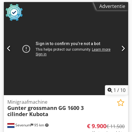
Advertentie
1
/
10
Minigraafmachine
Gunter grossmann
GG 1600 3
cilinder Kubota
€ 9.900
Sevenum
95 km
€ 11.500