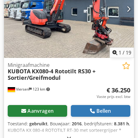
dichtbij de haven van Antwerpen. Openingstijden:
maandag t/m vrijdag doorlopend van 8.30 tot 19.00 uur.
1
/
19
Minigraafmachine
KUBOTA
KX080-4 Rototilt RS30 +
Sortier/Greifmodul
€ 36.250
Viersen
123 km
Vaste prijs excl. btw
Aanvragen
Bellen
Toestand:
gebruikt
, Bouwjaar:
2016
, bedrijfsturen:
8.381 h
,
KUBOTA KX 080-4 ROTOTILT RT-30 met sorteergrijper *
Bouwjaar 2016 * Snelwisselsysteem Codezpb Tuspfx