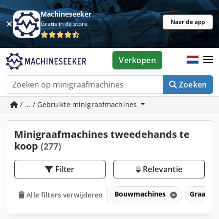
Machineseeker
Naar de app
Gratis in de store
Verkopen
Zoeken
/ ... / Gebruikte minigraafmachines
Minigraafmachines tweedehands te
koop
(277)
Filter
Relevantie
Bouwmachines
Graafma
Alle filters verwijderen