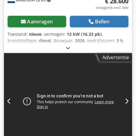
€ 28.600
Wekerom
28 km
vraagprijs excl. btw
Aanvragen
Bellen
Toestand:
nieuw
, vermogen:
12 kW (16,32 pk)
,
brandstoftype:
diesel
, Bouwjaar:
2026
, bedrijfsturen:
3 h
,
Bouwjaar: 2026 Toepassingsgebied: bouw Codezp Ux Rspfx
Ahfjha Aandrijving: rupsbanden Leeggewicht: 1.900 kg
Advertentie
Werkbreedte: 100 cm CE-markering: ja Algemene staat:
zeer goed Technische staat: zeer goed Visuele staat: zeer
goed