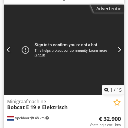
Ahfsha * Rubberen rupsbanden in zeer goede staat *
Advertentie
Airconditioning * Schaafblad * Zwenkgiek * Radio * Duitse
machine
1
/
15
Minigraafmachine
Bobcat
E 19 e Elektrisch
€ 32.900
Apeldoorn
48 km
Vaste prijs excl. btw