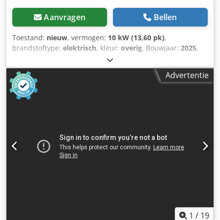
Aanvragen
Bellen
Toestand:
nieuw
, vermogen:
10 kW (13,60 pk)
,
brandstoftype:
elektrisch
, kleur:
overig
, Bouwjaar:
2025
,
bedrijfsturen:
1 h
, Aandrijving: rupsaandrijving
Leeggewicht: 1.910 kg Chedpfxjznrnmo Ahfoa Afmetingen
Advertentie
(L x B x H): 381 x 98 x 230 cm CE-markering: ja Algemene
staat: zeer goed Technische staat: zeer goed Optische
staat: zeer goed = Verdere opties en toebehoren = -
Hameren-/sorteerfunctie - Rotatiefunctie = Opmerkingen =
Algemeen Land van productie: Tsjechië Staat CE-type: CE 2
extra hydraulische functies voor sloop-/sorteergrijper,
cilinderbeschermingsset, uitschuifbaar onderstel
1
/
19