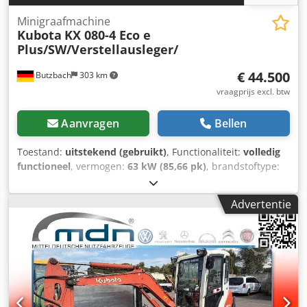
Minigraafmachine
Kubota
KX 080-4 Eco e
Plus/SW/Verstellausleger/
€ 44.500
Butzbach
303 km
vraagprijs excl. btw
Aanvragen
Bellen
Toestand:
uitstekend (gebruikt)
, Functionaliteit:
volledig
functioneel
, vermogen:
63 kW (85,66 pk)
, brandstoftype:
diesel
, totaalgewicht:
8.835 kg
, Bouwjaar:
2018
,
bedrijfsturen:
3.749 h
, Kubota KX 080-4 Eco e
Advertentie
Plus/SW/Verstelbare giek/Zwenkarm • Fabrikant: Kubota •
Type: KX 080-4 • Bouwjaar: 2018 • Bedrijfstijden: 3749 uur •
Vermogen: 46,5 kW / 63 pk • Motor: • Rijsnelheid: 2,7-4,8
km/u • Hydraulische snelwissel MS08 • Zwenkarm •
Zwenkbak 150 cm • Diepbak 30 cm • Graafdiepte: 4,60
meter • Baksteel L: 2,10 meter • Hydrauliek voor hamer,
grijper, schaar • Transportlengte: 6,45 m •