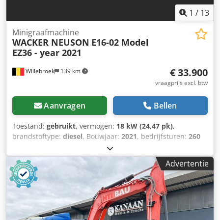
1
/
13
Minigraafmachine
WACKER NEUSON
E16-02 Model
EZ36 - year 2021
€ 33.900
Willebroek
139 km
vraagprijs excl. btw
Aanvragen
Bellen
Toestand:
gebruikt
, vermogen:
18 kW (24,47 pk)
,
brandstoftype:
diesel
, Bouwjaar:
2021
, bedrijfsturen:
260
h
, 260 bedrijfsuren – Rupsgraafmachine 3972 KG –
Snelwisselsysteem – Extra functies – 2 x bak – 18,2 kW
Advertentie
motor – Levelblad – Chodpfxey Hpklj Ahfja = Verdere
informatie = Bouwjaar: 2021 Modeljaar: 2021 Toepassing:
Bouw Aandrijving: Rups Leeggewicht: 3.972 kg CE-
markering: ja Neem contact op met Miguel Cubas voor
meer informatie. = Bedrijfsinformatie = Wij zijn gevestigd
tussen Antwerpen en Brussel langs de A12-snelweg,