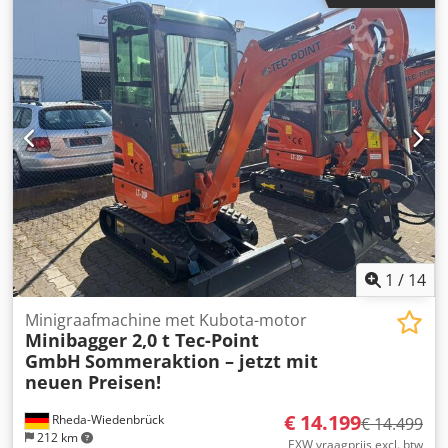
Circa 4720 draaiuren * Snelwisselsysteem * Hydraulische
greppelbak Chjdpfxjzr Awme Ahfea * 2x dieplepel Inruil
mogelijk Financiering vanaf 3,99% Fouten en
tussenverkoop voorbehouden! De in deze advertentie
vermelde gegevens zijn niet-bindende beschrijvingen en
dienen niet als gegarandeerde eigenschappen. De
verkoper is niet aansprakelijk voor type- en
dataoverdrachtsfouten. De genoemde
uitrustingselementen moeten afzonderlijk worden
gecontroleerd. Alle gegevens in de advertenties zijn niet-
bindend! Levering in heel Duitsland op aanvraag
Openingstijden: maandag tot en met donderdag van 9:00
tot 17:00 uur Vrijdag van 9:00 tot 14:00 uur en op
afspraak!!!
1
/
14
Minigraafmachine met Kubota-motor
Minibagger 2,0 t Tec-Point
GmbH
Sommeraktion – jetzt mit
neuen Preisen!
€ 14.199
Rheda-Wiedenbrück
€ 14.499
212 km
EXW vraagprijs excl. btw