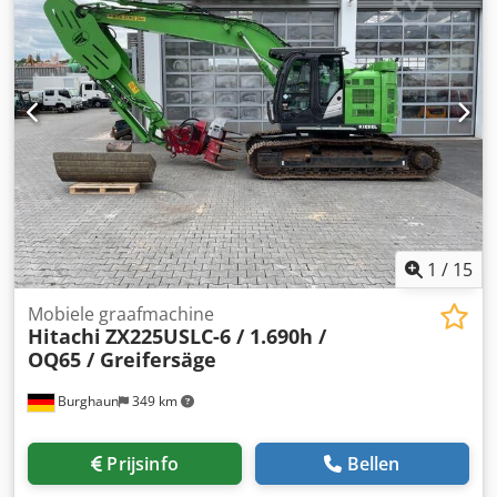
(transportlengte: 4.800 mm – transportbreedte: 1.780 mm
– transporthoogte: 2.480 mm) * Korte draaicirkel (ECR –
Extended Compact Radius) Cjdpfx Apozrthvsmorf *
Proportionele extra hydrauliek * Snelwisselsysteem
1
/
15
Mobiele graafmachine
Hitachi
ZX225USLC-6 / 1.690h /
OQ65 / Greifersäge
Burghaun
349 km
Prijsinfo
Bellen