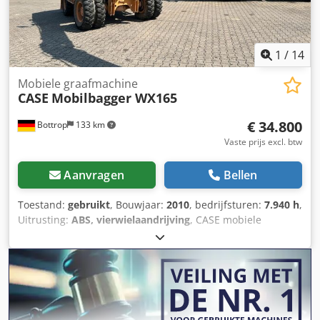
1
/
14
Mobiele graafmachine
CASE
Mobilbagger WX165
€ 34.800
Bottrop
133 km
Vaste prijs excl. btw
Aanvragen
Bellen
Toestand:
gebruikt
, Bouwjaar:
2010
, bedrijfsturen:
7.940 h
,
Uitrusting:
ABS, vierwielaandrijving
, CASE mobiele
graafmachine Type: WX165 (hydraulische graafmachine)
Typegoedkeuringsnummer: N211 Motorfabrikant: Case
Motorvermogen: 105 kW Bedrijfstijden: 7940 uur
Toelaatbaar totaalgewicht: 18000 kg Transportlengte: 8,19
m Transportbreedte: 1,91 m Transporthoogte: 2,89 m
Kleur: geel - Bediening met joystick - Egaliseerblad -