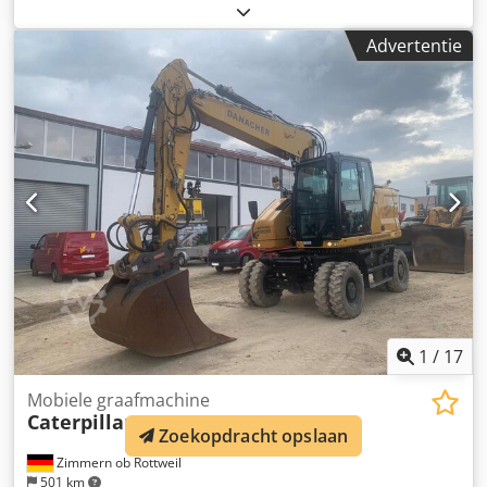
bandenmaten:
10.00-20
, bandenconditie:
35 %
, Bouwjaar:
2016
, bedrijfsturen:
11.413 h
, Uitrusting:
airconditioning
,
Advertentie
Liebherr A920 Litronic Bouwjaar 2016 Bedrijfsuren 11.413
uur Gesloten cabine Airconditioning Radio
Achteruitrijcamera Verstelgiek Stick: 2,60 m Volledige
leiding (hamer-, grijper-, schaarfunctie) Snelwissel SW48
Likufix Centrale smeerinstallatie Crjdpfx Aezd S N Aepmof
Hydraulische puinbak 2,00 m breed Bandenmaat: 10.00-
20, ca. 30-40% profiel over Schuifbladsteun Motor met 120
kW CE-certificaat Bedrijfsgewicht: 20,5 ton.
1
/
17
Mobiele graafmachine
Caterpillar
M319-07B
Zoekopdracht opslaan
Zimmern ob Rottweil
501 km