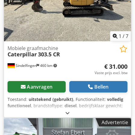
1
/
7
Mobiele graafmachine
Caterpillar
303.5 CR
€ 31.000
Sindelfingen
460 km
Vaste prijs excl. btw
Aanvragen
Bellen
Toestand:
uitstekend (gebruikt)
, Functionaliteit:
volledig
functioneel
, brandstoftype:
diesel
, bedrijfsklaar gewicht:
3.580 kg
, Bouwjaar:
2020
, bedrijfsturen:
2.434 h
,
Uitrusting:
rubberen rupsbanden
, * 2.434 uur * Motor: Cat
Advertentie
C1.7 * Motorvermogen: 24,8 kW * Emissieniveau: EU-
niveau V * Bedrijfsgewicht: 3.580 kg * Afmetingen