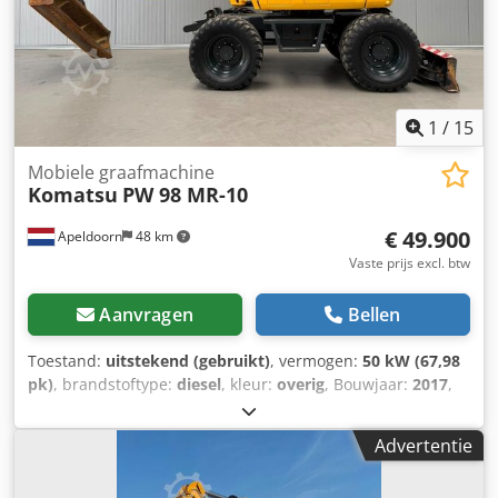
1
/
15
Mobiele graafmachine
Komatsu
PW 98 MR-10
€ 49.900
Apeldoorn
48 km
Vaste prijs excl. btw
Aanvragen
Bellen
Toestand:
uitstekend (gebruikt)
, vermogen:
50 kW (67,98
pk)
, brandstoftype:
diesel
, kleur:
overig
, Bouwjaar:
2017
,
bedrijfsturen:
6.954 h
, Uitrusting:
airconditioning
,
Technische informatie Aantal cilinders: 4 Aandrijving: Wiel
Advertentie
Motortype: Komatsu SAA4D95LE-6 Leeggewicht: 10.500 kg
Afmetingen (L x B x H): 679 x 245 x 318 cm Functioneel