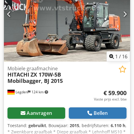
graafwerkzaamheden. === PRIJS, LOCATIE & LEVERING ===
Prijs: Op aanvraag Locatie: Sittard, Nederland
Leveringsvoorwaarden: EXW Wereldwijd transport kan
worden geregeld door Collé Rental & Sales.
1
/
16
Mobiele graafmachine
HITACHI
ZX 170W-5B
Mobilbagger, BJ 2015
€ 59.900
Legden
124 km
Vaste prijs excl. btw
Aanvragen
Bellen
Toestand:
gebruikt
, Bouwjaar:
2015
, bedrijfsturen:
6.110 h
,
* Zwenkbare graafbak * Diepe graafbak * Lehnhoff MS10 *