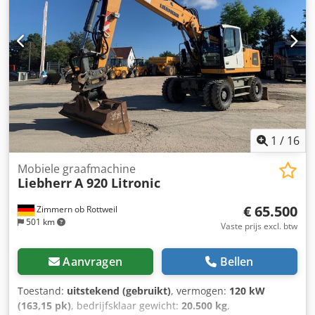
Gebruikt * Duits voertuig Bezichtiging is mogelijk na
voorafgaande afspraak. Verdere informatie, foto's en
video's zijn op aanvraag beschikbaar. Fouten, wijzigingen
en tussentijdse verkoop voorbehouden. Fouten
voorbehouden Wij nemen graag uw gebruikte voertuig
inruil. Codpfx Apozn D Nvemjrf Financiering is mogelijk via
ons. GOLEC NUTZFAHRZEUGE GMBH Wij spreken: Duits,
Engels, Spaans, Pools, Oekraïens, Russisch, Bulgaars.
1
/
16
Mobiele graafmachine
Liebherr
A 920 Litronic
€ 65.500
Zimmern ob Rottweil
501 km
Vaste prijs excl. btw
Aanvragen
Bellen
Toestand:
uitstekend (gebruikt)
, vermogen:
120 kW
(163,15 pk)
, bedrijfsklaar gewicht:
20.500 kg
,