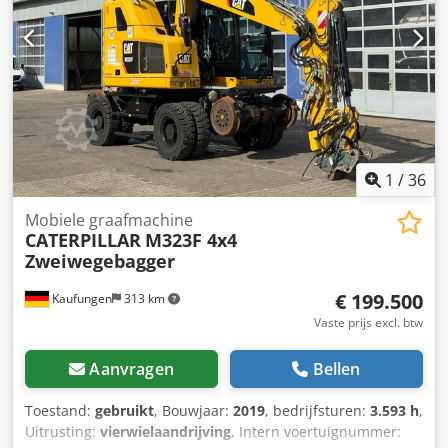
Apmof De machine is regelmatig onderhouden en verkeert
zowel technisch als optisch in zeer goede staat. Hij is
direct inzetbaar en ideaal geschikt voor grond-, weg- en
kanaalbouw, evenals voor algemene
grondwerkzaamheden. Bezichtiging en een proefrit zijn op
afspraak mogelijk. Transport kan op verzoek worden
georganiseerd.
1
/
36
Mobiele graafmachine
CATERPILLAR
M323F 4x4
Zweiwegebagger
€ 199.500
Kaufungen
313 km
Vaste prijs excl. btw
Aanvragen
Bellen
Toestand:
gebruikt
, Bouwjaar:
2019
, bedrijfsturen:
3.593 h
,
Uitrusting:
vierwielaandrijving
, Intern voertuignummer: