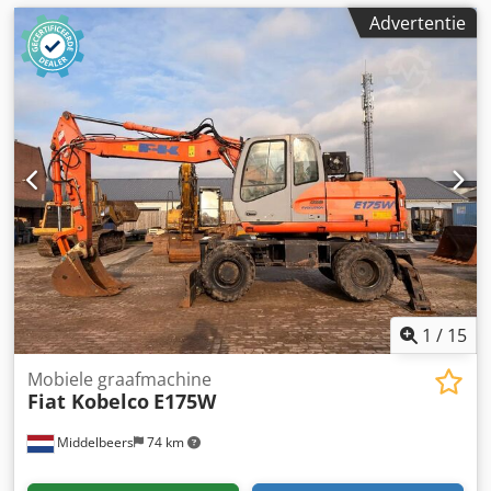
Advertentie
1
/
15
Mobiele graafmachine
Fiat Kobelco
E175W
Middelbeers
74 km