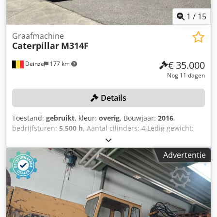
1
/
15
Graafmachine
Caterpillar
M314F
€ 35.000
Deinze
177 km
Nog 11 dagen
Details
Toestand:
gebruikt
, kleur:
overig
, Bouwjaar:
2016
,
bedrijfsturen:
5.500 h
, Aantal cilinders: 4 Ledig gewicht:
15.320 kg Breedte: 255 cm Snelwisselsysteem: ja
Serienummer: CF4A00262 Kentekenbewijs deel 1 en 2
Advertentie
aanwezig: ja Datum eerste toelating: 03.03.2025
Bedrijfstijden: 5500 uur Motor: Caterpillar C4,4 Aantal
cilinders: 4 Vermogen: 110 kW Bakinhoud: 0,53 m³
Graafdiepte: 5,03 m Maximale reikwijdte: 8,28 m
Breekkracht: 103 kN Rijsnelheid: tot 37 km/u Banden:
10.00-20 CE-conform: ja EPA-gekeurd Driedelig hefboom