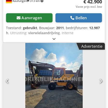
€ 42.900
Kaufungen
313 km
Vaste prijs excl. btw
Aanvragen
Bellen
Toestand:
gebruikt
, Bouwjaar:
2011
, bedrijfsturen:
12.987
h
, Uitrusting:
vierwielaandrijving
, Interne
voertuignummer: MK300045 Per direct beschikbaar op ons
terrein in Kaufungen. Meer informatie vindt u hier: ? Luis
Advertentie
Lucena ? Viktoria Sologubova Duits Liebherr A 904 C
Litronic mobiele graafmachine | 20 ton | 12.987
bedrijfsuren Te koop aangeboden: een gebruikte Liebherr
A 904 C Litronic mobiele graafmachine, bouwjaar 2011. De
machine is voorzien van vierwielaandrijving en een
snelwisselsysteem. Met een gewicht van 20.000 kg is deze
mobiele graafmachine ideaal voor grondverzet-, civiele-,
sloop- en sorteerwerkzaamheden. Technische gegevens: *
Fabrikant/model: Liebherr A 904 C Litronic * Machinetype:
Mobiele graafmachine * Bouwjaar: 2011 * Bedrijfsuren:
12.987 uur * Gewicht: 20.000 kg * Aandrijving:
Vierwielaandrijving * Snelwisselsysteem * Milieukeurmerk: