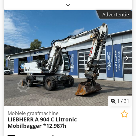
Egaliseerplaat * Achteruitrijcamera * Gewicht: 19.250 kg
Csdpfxjzpg A Ij Apmsrf -----Intern voertuignummer: 12319
Advertentie
Fouten en tussenverkoop voorbehouden
1
/
31
Mobiele graafmachine
LIEBHERR
A 904 C Litronic
Mobilbagger *12.987h