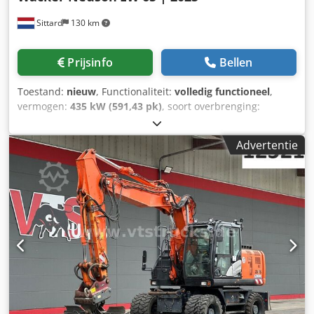
Sittard
130 km
Prijsinfo
Bellen
Toestand:
nieuw
, Functionaliteit:
volledig functioneel
,
vermogen:
435 kW (591,43 pk)
, soort overbrenging:
hydrostaat
, brandstoftype:
diesel
, kleur:
geel
,
totaalgewicht:
6.471 kg
, bedrijfsklaar gewicht:
6.471 kg
,
Advertentie
bandenmaten:
7.50x15 dubbele banden
, bandenconditie:
100 %
, rijconditie:
100 %
, aantal zitplaatsen:
1
,
emissieklasse:
Euro 5
, inhoud van de bak:
0,2 m³
,
Bouwjaar:
2025
, bedrijfsturen:
48 h
, Uitrusting:
airconditioning, boordcomputer, extra koplampen,
grijperhydrauliek, hydraulica, laag geluidsniveau,
roetfilter, verstelbare giek, vierwielaandrijving
, ===
BELANGRIJKSTE SPECIFICATIES === Bouwjaar: 2025 Uren: 48
h Bedrijfsgewicht: 6.471 kg Maximale graafdiepte: 3.795
mm Maximaal graafbereik: 6.445 mm Bakinhoud: 0,20 m³
Motor: Perkins 404F-E22TA Motorvermogen: 43,5 kW
Maximale rijsnelheid: 30 km/h Banden: Michelin XMCL