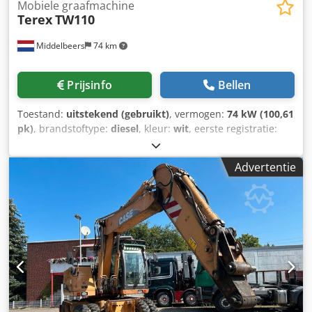
Mobiele graafmachine
Terex
TW110
Middelbeers
74 km
Prijsinfo
Bellen
Toestand:
uitstekend (gebruikt)
, vermogen:
74 kW (100,61
pk)
, brandstoftype:
diesel
, kleur:
wit
, eerste registratie:
10/2008
, Bouwjaar:
2008
, bedrijfsturen:
8.275 h
, Algemene
informatie Bouwjaar: 2008 Serienummer: TW01100392
Advertentie
Technische informatie Aantal cilinders: 4 Aandrijving: Wiel
Leeggewicht: 10.500 kg Functioneel CE-markering: ja Staat
Technische staat: zeer goed Optische staat: zeer goed
Financiële informatie Prijs: op aanvraag Csdswybvaopfx
Apmorf Verdere informatie Neem contact op met Ernst van
Hek voor meer informatie.