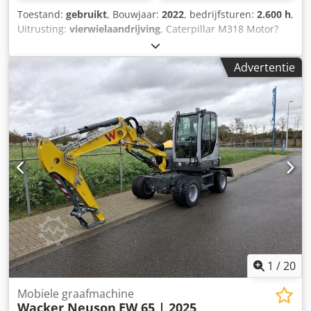
Toestand:
gebruikt
, Bouwjaar:
2022
, bedrijfsturen:
2.600 h
,
Uitrusting:
vierwielaandrijving
, Caterpillar M318 Motor?
Motor: Cat C4.4 Vermogen (ISO 14396): 129 kW / ca. 176 pk
Cilinderinhoud: 4,4 l Cilinders: 4 Emissie: EU Stage V
Advertentie
Rijprestaties Topsnelheid: tot ca. 35 km/u * Aandrijving:
hydrostatische aandrijving * Stuurinrichting:
vierwielbesturing met pendelas Tank & hydrauliek
Dieseltank: ca. 350 liter Csdpfjzqx Rtsx Apmsrf *
Hydraulisch systeem: load-sensing hydrauliek met
meerdere extra circuits voor aanbouwdelen
Airconditioning Slechts 2600 bedrijfsuren en in zeer goede
staat
1
/
20
Mobiele graafmachine
Wacker Neuson
EW 65 | 2025