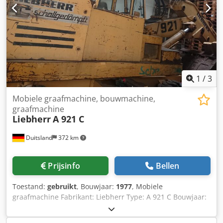
Extra hydraulische leidingen Hydraulische snelkoppeling
Inclusief graafbak Hydraulische grijper Plaat egaliseerblad
aanwezig: ja Centrale smering aanwezig Crsdpfxozrv Urj
Apmjf Afmetingen: Lengte: 8250 Breedte: 2550 Hoogte:
3280 Gewicht: 15320 kg Staat: Gebruikssporen, handrem
defect, olielekkage aan de onderkant van de cabine.
1
/
3
Mobiele graafmachine, bouwmachine,
graafmachine
Liebherr
A 921 C
Duitsland
372 km
Prijsinfo
Bellen
Toestand:
gebruikt
, Bouwjaar:
1977
, Mobiele
graafmachine Fabrikant: Liebherr Type: A 921 C Bouwjaar:
1977 Gewicht / operationeel gewicht: ca. 18.000 kg
Transportlengte: ca. 8,50 – 9,00 m Transportbreedte: ca.