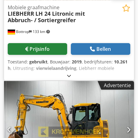
Mobiele graafmachine
LIEBHERR
LH 24 Litronic mit
Abbruch- / Sortiergreifer
Bottrop
133 km
Prijsinfo
Bellen
Toestand:
gebruikt
, Bouwjaar:
2019
, bedrijfsturen:
10.261
h
, Uitrusting:
vierwielaandrijving
, Liebherr mobiele
graafmachine LH24 Type: LH24 LITRONIC Bouwjaar: 2019
Serienummer: WLHZ1251TZK117267 Draaiuren: 10.261 uur
Advertentie
4-cilinder Liebherr motor, 105 kW 4 hydraulische
steunpoten + Liebherr SG25 sorteergrijper / grijper voor
sloopwerkzaamheden Wij ondersteunen u graag ook op
het gebied van financiering/leasing, in samenwerking met
onze partners. Crsdpfozq Ilaex Apmef Alle specificaties
onder voorbehoud. Fouten en tussenverkoop
voorbehouden.