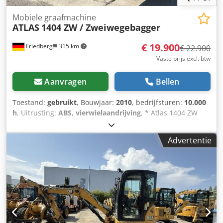
Mobiele graafmachine
ATLAS
1404 ZW / Zweiwegebagger
€ 19.900
Friedberg
315 km
€ 22.900
Vaste prijs excl. btw
Aanvragen
Bellen
Toestand:
gebruikt
, Bouwjaar:
2010
, bedrijfsturen:
10.000
h
, Uitrusting:
ABS, vierwielaandrijving
, * Atlas 1404 ZW
tweerichtingsgraafmachine * Bouwjaar: 2010 *
Bedrijfsuren: 10.000 u * hydraulische stempels Crjdpozf T
Advertentie
Uvjfx Apmof * achteruitrijcamera * meer foto’s en video’s
via Whatsapp * Alle informatie zonder garantie,
tussentijdse verkoop voorbehouden.