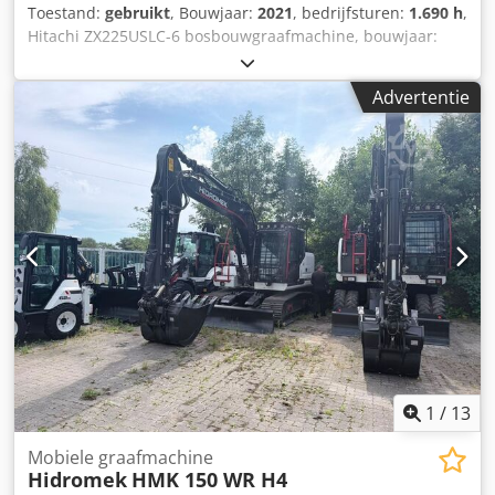
Toestand:
gebruikt
, Bouwjaar:
2021
, bedrijfsturen:
1.690 h
,
Hitachi ZX225USLC-6 bosbouwgraafmachine, bouwjaar:
2021, bedrijfsuren: slechts 1.690 uur, inclusief Vosch
grijperzaag, inclusief hydraulische greppelruimer 1.600
Advertentie
mm, airconditioning, camera, OQ65 snelwisselsysteem,
centrale smering, inklapbaar beschermdak voor en op het
dak, hydraulische bescherming op de giek, extra gewicht
aan de achterkant, gewicht: 28.100 kg, motor [128 kW/174
pk], goede staat, direct inzetbaar! Op aanvraag maken wij
u graag een lease- of financieringsvoorstel. De heer Mihm
(tel. ) staat u graag te woord. Meer informatie vindt u op
onze website. Onder voorbehoud van fouten en
tussenverkoop! Codpfx Apszqi Shsmorf Huur mogelijk. =
Meer informatie = Aandrijving: wiel Neem contact op met
Tobias Ebert voor meer informatie.
1
/
13
Mobiele graafmachine
Hidromek
HMK 150 WR H4