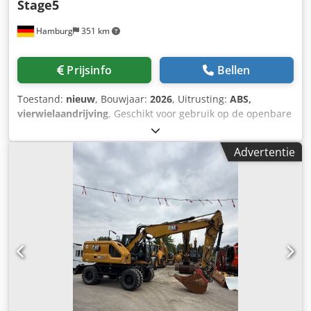
Stage5
Hamburg
351 km
Prijsinfo
Bellen
Toestand:
nieuw
, Bouwjaar:
2026
, Uitrusting:
ABS,
vierwielaandrijving
, Geschikt voor gebruik op de openbare
weg. Prijs: 155.900 € + BTW of voor export.
Fabrieksgarantie. BESCHRIJVING HMK 150W-H4, 2,3 m
Advertentie
steel, 4,6 m giek / 0,6 m³ bak, 985 mm
Brandstofvoorzieningspomp Dubbelwerkende
hydrauliekleiding Dual High Flow – dubbelwerkende
hydrauliekleiding met hoge doorstroming. Extra
hydrauliekleiding voor draaibeweging Hydrauliekleiding
voor snelwisselsysteem Proportionele bediening op de
joystick Instelling van de doorstroming (liter per minuut)
op het display Instelling van de druk (bar) op het display
Veiligheidskleppen voor giek en steel
Overbelastingswaarschuwingsschakelaar
Antislipbeveiliging Waarschuwingslicht FOPS2-