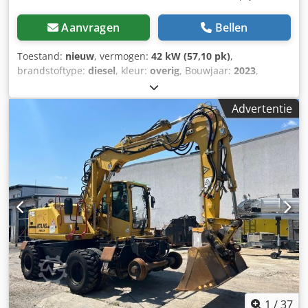
Aanvragen
Bellen
Toestand:
nieuw
, vermogen:
42 kW (57,10 pk)
,
brandstoftype:
diesel
, kleur:
overig
, Bouwjaar:
2023
,
bedrijfsturen:
3 h
, Uitrusting:
airconditioning
, Aandrijving:
Wiel Leeggewicht: 6.171 kg Afmetingen (L x B x H): 612 x
Advertentie
192 x 295 cm Motortype: Bobcat DM02VB Cjdpfxjzl S N Ss
Apmjrf Maximale reikwijdte: 640 cm CE-markering: ja
Algemene staat: zeer goed Technische staat: zeer goed
Visuele staat: zeer goed = Verdere opties en accessoires = -
Werkverlichting - Ventilator - Hamer-/sorteerfunctie -
Radio/Bluetooth - Draaifunctie - Schuifblad - Verwarmde
stoel - Twee snelheden = Opmerkingen = Aandrijflijn
Emissieniveau: Stage V / Tier IV final Algemeen
Productieland: Zuid-Korea
1
/
37