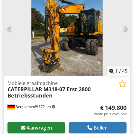
Mast: Zwenkarm Maximale reikwijdte: 758 cm
Codpfezphazjx Apmerf Snelwisselsysteem: Ja CE-
markering: ja Conditie Technische conditie: zeer goed
Optische conditie: zeer goed = Verdere opties en
accessoires = - Werkverlichting - Ventilator -
Hamer-/sorteerfunctie - Hydraulische snelwisselaar - Radio
- Draaifunctie - Schuifblad = Opmerkingen = Aandrijflijn
Emissieniveau: Stage IIIB / Tier IV interim Algemeen
Productieland: Italië Hydraulische snelwisselaar CW10,
New Alliance 560 enkele luchtbanden, hydraulische
grijper.
1
/
45
Mobiele graafmachine
CATERPILLAR
M318-07 Erst 2800
Betriebsstunden
€ 149.800
Bergkamen
172 km
Vaste prijs excl. btw
Aanvragen
Bellen