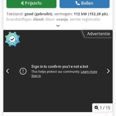
Prijsinfo
Bellen
Toestand:
goed (gebruikt)
, vermogen:
112 kW (152,28 pk)
,
brandstoftype:
diesel
, kleur:
oranje
, eerste registratie:
01/2003
, Bouwjaar:
2003
, bedrijfsturen:
11.562 h
,
Bouwjaar: 2003 Aandrijving: Wiel Aantal cilinders: 6
Advertentie
Leeggewicht: 18.050 kg Technische staat: goed Optische
staat: gemiddeld Prijs: Op aanvraag Codpfjygiarjx Apmjrf
Serienummer: ZEF169WTN3W000119 Neem contact op met
Ernst van Hek voor meer informatie.
1
/
15