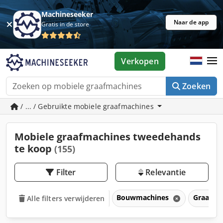
Machineseeker
Naar de app
Gratis in de store
Verkopen
Zoeken
/ ... / Gebruikte mobiele graafmachines
Mobiele graafmachines tweedehands
te koop
(155)
Filter
Relevantie
Bouwmachines
Graafma
Alle filters verwijderen