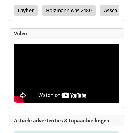
wer
Layher
Holzmann Abs 2480
Assco Steige
Video
Actuele advertenties & topaanbiedingen