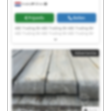
Andelst
38 km
Prijsinfo
Bellen
ABS Trading BV ABS Trading BV ABS Trading BV
ABS Trading BV ABS Trading BV ABS Trading BV
ABS Trading BV ABS Trading BV ABS Trading BV
ABS Trading BV ABS Trading BV ABS Trading BV
ABS Trading BV ABS Trading BV ABS Trading BV
Advertentie
ABS Trading BV ABS Trading BV ABS Trading BV
ABS Trading BV ABS Trading BV
1
/
1