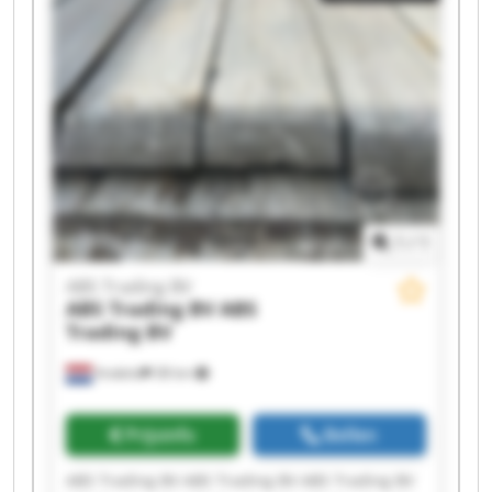
1
/
1
ABS Trading BV
ABS Trading BV
ABS
Trading BV
Andelst
38 km
Prijsinfo
Bellen
ABS Trading BV ABS Trading BV ABS Trading BV