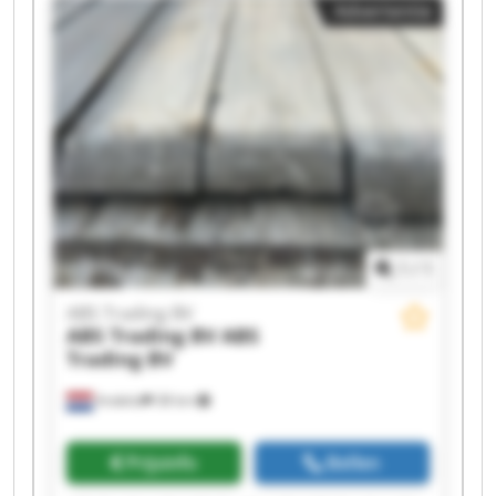
Advertentie
ABS Trading BV ABS Trading BV ABS Trading BV
ABS Trading BV ABS Trading BV
1
/
1
ABS Trading BV
ABS Trading BV
ABS
Trading BV
Andelst
38 km
Prijsinfo
Bellen