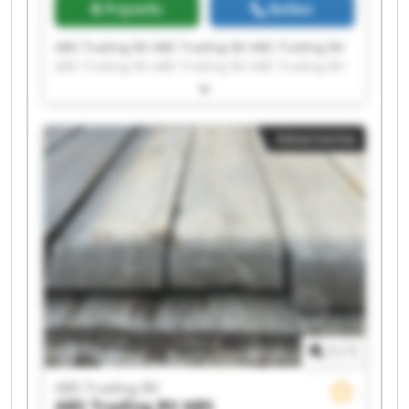
Prijsinfo
Bellen
ABS Trading BV ABS Trading BV ABS Trading BV
ABS Trading BV ABS Trading BV ABS Trading BV
ABS Trading BV ABS Trading BV ABS Trading BV
ABS Trading BV ABS Trading BV ABS Trading BV
ABS Trading BV ABS Trading BV ABS Trading BV
Advertentie
ABS Trading BV ABS Trading BV ABS Trading BV
ABS Trading BV ABS Trading BV
1
/
1
ABS Trading BV
ABS Trading BV
ABS