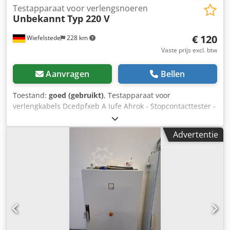
Testapparaat voor verlengsnoeren
Unbekannt
Typ 220 V
€ 120
Wiefelstede
228 km
Vaste prijs excl. btw
Aanvragen
Bellen
Toestand:
goed (gebruikt)
, Testapparaat voor
verlengkabels Dcedpfxeb A Iufe Ahrok - Stopcontacttester -
Testapparaat voor: verlengkabels, tafelstekkerdozen -
Gewicht: 30 kg
Advertentie