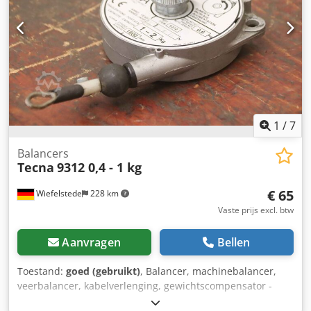
1
/
7
Balancers
Tecna
9312 0,4 - 1 kg
€ 65
Wiefelstede
228 km
Vaste prijs excl. btw
Aanvragen
Bellen
Toestand:
goed (gebruikt)
, Balancer, machinebalancer,
veerbalancer, kabelverlenging, gewichtscompensator -
Fabrikant: Tecna, veerbalancer type 9312 -