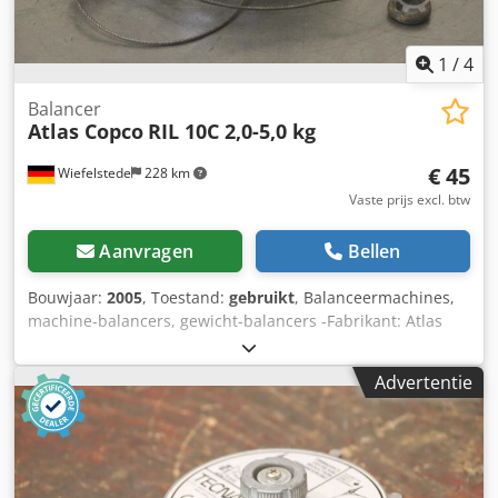
1
/
4
Balancer
Atlas Copco
RIL 10C 2,0-5,0 kg
€ 45
Wiefelstede
228 km
Vaste prijs excl. btw
Aanvragen
Bellen
Bouwjaar:
2005
, Toestand:
gebruikt
, Balanceermachines,
machine-balancers, gewicht-balancers -Fabrikant: Atlas
Copco, type RIL 10C -Laadvermogen: 2,0 - 5,0 kg -
Afmetingen: 200/250/70 mm Dcsdpfxegggy Es Ahrek -Eigen
Advertentie
gewicht: 2,6 kg