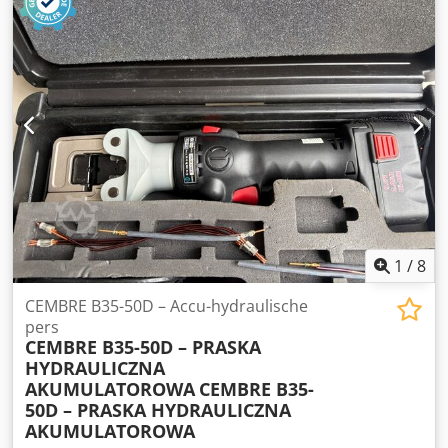
schakelkasten zijn door een professioneel bedrijf in
Offenburg afgestemd op, of samengesteld met, de
generator. Dcsdjyl Nntspfx Ahrek Ik ben blij als de
apparatuur een nieuwe toepassing vindt. Prijs is
bespreekbaar bij afhalen.
1
/
8
CEMBRE B35-50D – Accu-hydraulische
pers
CEMBRE B35-50D – PRASKA
HYDRAULICZNA
AKUMULATOROWA
CEMBRE B35-
50D – PRASKA HYDRAULICZNA
AKUMULATOROWA