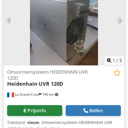
plaatsen en te verplaatsen. Ook zijn er gemotoriseerde
modellen met hydraulische heftcilinders voor het laden in
voertuigen of op rekken, met een maximale snelheid van 5
m/min. Lengte - 1602 mm Breedte - 2019 mm Hoogte - 315
mm Dedpfsw Taiksx Ahrjck max. draag-/hefvermogen - 100
ton Afstandsbediening
1
/
3
Omvormersysteem HEIDENHAIN UVR
120D
Heidenhain
UVR 120D
La Grand-Croix
740 km
Prijsinfo
Bellen
Toestand:
nieuw
, Omvormersysteem HEIDENHAIN UVR