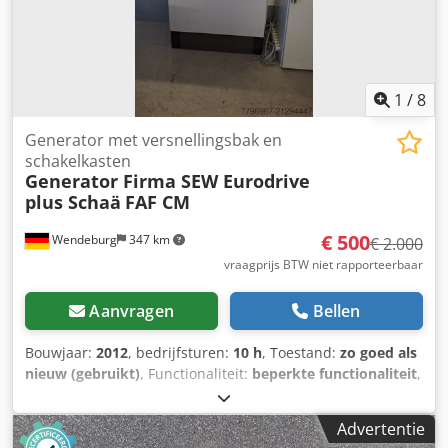
1
/
8
Generator met versnellingsbak en
schakelkasten
Generator Firma SEW Eurodrive
plus Schaä
FAF CM
€ 500
Wendeburg
347 km
€ 2.000
vraagprijs BTW niet rapporteerbaar
Aanvragen
Bellen
Bouwjaar:
2012
, bedrijfsturen:
10 h
, Toestand:
zo goed als
nieuw (gebruikt)
, Functionaliteit:
beperkte functionaliteit
,
De generator is ingezet bij de ontwikkeling van een
verticale windturbine, maar is slechts enkele uren gebruikt
Advertentie
omdat dit ontwikkelingsstadium is stopgezet. De