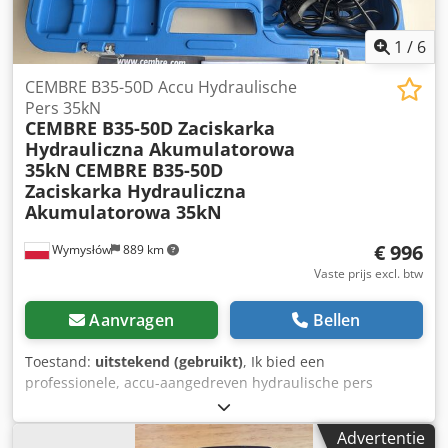
1
/
6
CEMBRE B35-50D Accu Hydraulische
Pers 35kN
CEMBRE B35-50D Zaciskarka
Hydrauliczna Akumulatorowa
35kN
CEMBRE B35-50D
Zaciskarka Hydrauliczna
Akumulatorowa 35kN
€ 996
Wymysłów
889 km
Vaste prijs excl. btw
Aanvragen
Bellen
Toestand:
uitstekend (gebruikt)
, Ik bied een
professionele, accu-aangedreven hydraulische pers
CEMBRE B35-50D aan – een hoogwaardig gereedschap
voor industriële toepassingen. Het apparaat verkeert in
Advertentie
zeer goede technische staat, volledig functioneel en direct