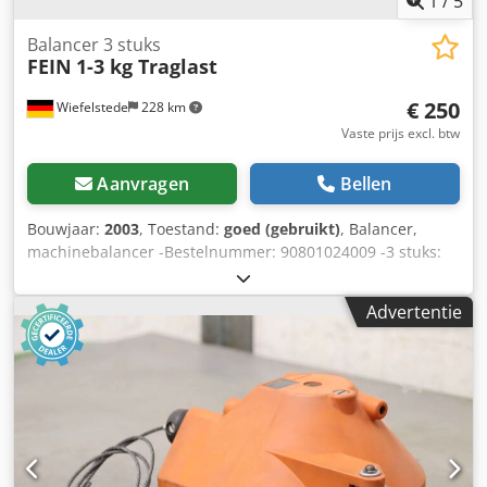
1
/
5
Balancer 3 stuks
FEIN
1-3 kg Traglast
€ 250
Wiefelstede
228 km
Vaste prijs excl. btw
Aanvragen
Bellen
Bouwjaar:
2003
, Toestand:
goed (gebruikt)
, Balancer,
machinebalancer -Bestelnummer: 90801024009 -3 stuks:
met helmschienrollen en aansluitkabel -Draagvermogen
per stuk: 1-3 kg -Kabellengte: 2 m -Prijs/verkoop: compleet
Advertentie
-Eigen gewicht: 12 kg Dsdpfx Aeb A Rzcohrjck