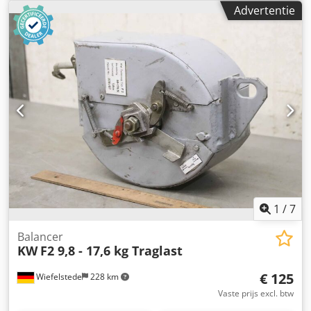
beschikbaar -Prijs: per stuk -Eigengewicht: 18 kg
Advertentie
1
/
7
Balancer
KW
F2 9,8 - 17,6 kg Traglast
€ 125
Wiefelstede
228 km
Vaste prijs excl. btw