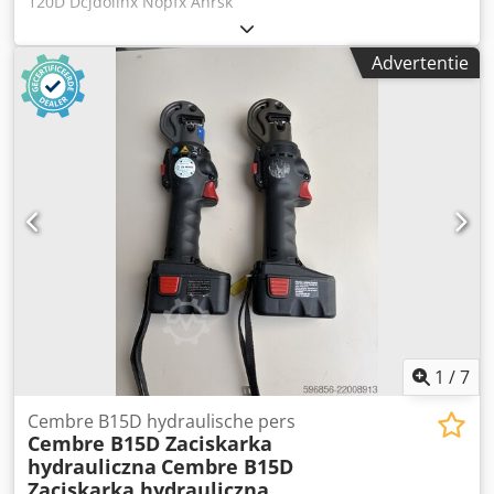
120D Dcjdoiihx Nopfx Ahrsk
Advertentie
1
/
7
Cembre B15D hydraulische pers
Cembre B15D Zaciskarka
hydrauliczna
Cembre B15D
Zaciskarka hydrauliczna