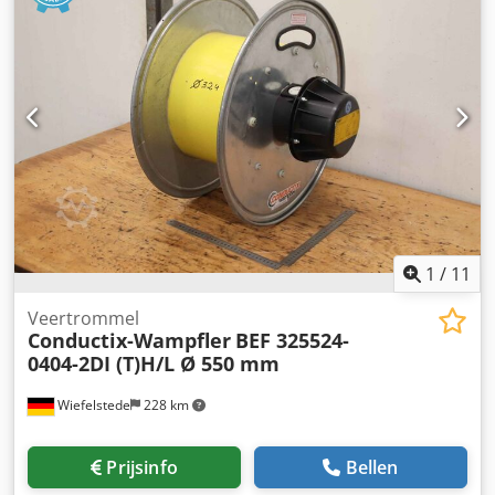
1
/
11
Veertrommel
Conductix-Wampfler
BEF 325524-
0404-2DI (T)H/L Ø 550 mm
Wiefelstede
228 km
Prijsinfo
Bellen