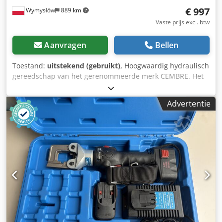
€ 997
Wymysłów
889 km
Vaste prijs excl. btw
Aanvragen
Bellen
Toestand:
uitstekend (gebruikt)
, Hoogwaardig hydraulisch
gereedschap van het gerenommeerde merk CEMBRE. Het
apparaat biedt een hoge perskracht en comfortabel
werken dankzij de accuvoeding.\n\nRobuuste constructie
Advertentie
en betrouwbaarheid – gebruikt in professionele
toepassingen.\n\n📊 Technische gegevens:\nFabrikant:
CEMBRE\nModel: B35-50D\nPerskracht: 35 kN (ca. 4
ton)\nMax. doorsnede: tot 150 mm² (Cu)\nVoeding:
accu\nBouwjaar: 2010\n📦 Leveringsomvang:\nCEMBRE
hydraulische
pers\nAccu\nLader\nTransportkoffer\nDocumentatie\nExtr
a accessoires zichtbaar op de foto's\n📦 Staat:\nZeer goede
technische staat\nVolledig functionerend\nNormale
gebruikssporen\nDirect klaar voor gebruik Dcsdey H
Rdgepfx Ahrsk