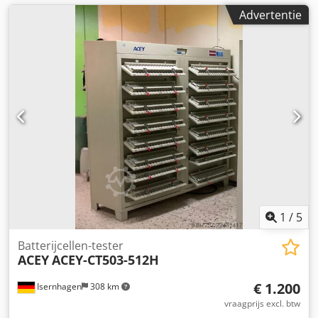
Advertentie
1
/
5
Batterijcellen-tester
ACEY
ACEY-CT503-512H
€ 1.200
Isernhagen
308 km
vraagprijs excl. btw