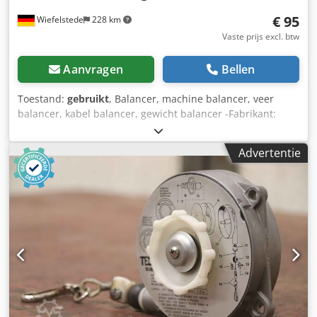
€ 95
Wiefelstede
228 km
Vaste prijs excl. btw
Aanvragen
Bellen
Toestand:
gebruikt
, Balancer, machine balancer, veer
balancer, kabel balancer, gewicht balancer -Fabrikant:
Tecna, veerbalanspers type 9181 Ovp -Draagvermogen: 10
- 14 kg Djdpfoq Untvjx Ahreck -Kabellengte: 2500 mm -
Advertentie
Aantal: 2x veerbalanser beschikbaar -Prijs: per stuk -
Afmeting doos: 270/200/100 mm -eigen gewicht: 3.8 kg