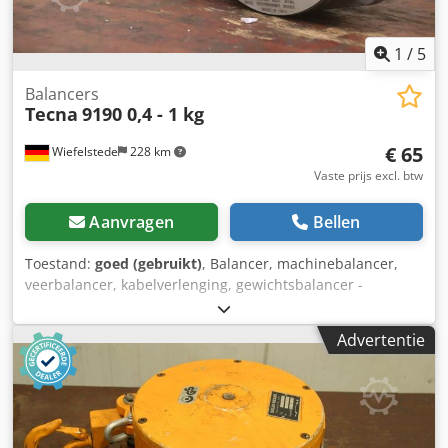
1
/
5
Balancers
Tecna
9190 0,4 - 1 kg
€ 65
Wiefelstede
228 km
Vaste prijs excl. btw
Aanvragen
Bellen
Toestand:
goed (gebruikt)
, Balancer, machinebalancer,
veerbalancer, kabelverlenging, gewichtsbalancer -
Fabrikant: Tecna, veerbalancer type 9190 -Laadvermogen:
0,4 - 1 kg -Touwlengte: 1600 mm Dcedpfxjvqbgzj Ahrok -
Advertentie
Aantal: 1x veerbalancer beschikbaar -Afmeting:
180/110/H55 mm -Nettogewicht: 0,6 kg