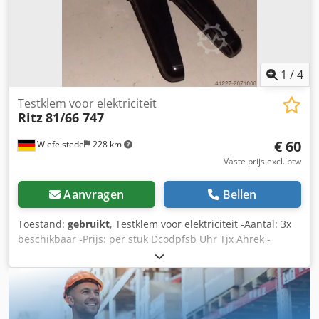
informatie nodig heeft, kunt u ons een bericht sturen of
bellen. Dcedpfxjzpvz Hj Ahrok
1
/
4
Testklem voor elektriciteit
Ritz
81/66 747
€ 60
Wiefelstede
228 km
Vaste prijs excl. btw
Aanvragen
Bellen
Toestand:
gebruikt
, Testklem voor elektriciteit -Aantal: 3x
beschikbaar -Prijs: per stuk Dcodpfsb Uhr Tjx Ahrek -
gewicht: 4,2 kg