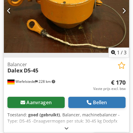
1
/
3
Balancer
Dalex
D5-45
€ 170
Wiefelstede
228 km
Vaste prijs excl. btw
Aanvragen
Bellen
Toestand:
goed (gebruikt)
, Balancer, machinebalancer -
Type: D5-45 -Draagvermogen per stuk: 30-45 kg Dodpfx
Ajcii N Ishreck -Kabellengte: 2 m -Aantal: 2 stuks