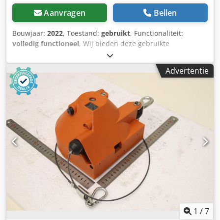
Aanvragen
Bellen
Bouwjaar:
2022
, Toestand:
gebruikt
, Functionaliteit:
volledig functioneel
, Wij bieden deze gebruikte
batterijceltestmachine, bouwjaar 2022, te koop aan. ACEY-
CT503-512H batterijcelclassificatiemachine /
Advertentie
batterijceltestapparaat Te koop aangeboden: een
professionele ACEY-CT503-512H
batterijcelclassificatiemachine voor het testen en sorteren
van batterijcellen. De installatie is oorspronkelijk geleverd
door Xiamen ACEY New Energy Technology Co., Ltd.
Technische specificaties Fabrikant: ACEY Model: ACEY-
CT503-512H Type apparaat: Batterijcelclassificatiemachine
Bouwjaar: 2022 (leverdatum volgens factuur: 12-09-2022)
Locatie: Duitsland / Isernhagen Staat: Gebruikt, volledig
operationeel Toepassingsgebieden Batterijceltest
Capaciteitsmeting Celselectie en -sortering Onderzoek en
ontwikkeling Batterijproductie Kwaliteitscontrole
Leveringsomvang ACEY-CT503-512H hoofdtoestel Prijs: €
1200 (De aankoopprijs is exclusief btw en eventuele
1
/
7
transportkosten.) Contact Als u vragen heeft of meer