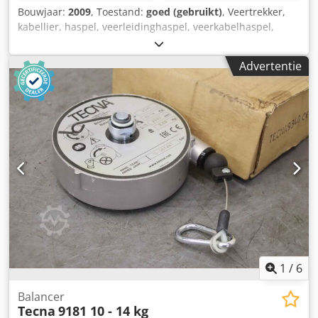
Bouwjaar:
2009
, Toestand:
goed (gebruikt)
, Veertrekker,
kabellier, haspel, veerleidinghaspel, veerkabelhaspel,
veertrommel Dcedox R Svljpfx Ahrok -Fabrikant: Conductix
Wampfler, veertrommel/veerleidinghaspel -Type: BEF
Advertentie
325524-0404-2DI (T)H/L -Stroomsterkte: 3x25A+PE -
Spanning: 415V -Beschermingsgraad: IP65 -Kabel: niet
inbegrepen -Afmetingen: Ø 550 x 440 mm -Eigen gewicht:
32 kg
1
/
6
Balancer
Tecna
9181 10 - 14 kg