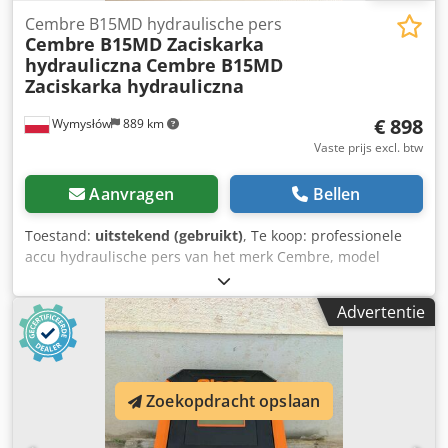
Cembre B15MD hydraulische pers
Cembre B15MD Zaciskarka
hydrauliczna
Cembre B15MD
Zaciskarka hydrauliczna
€ 898
Wymysłów
889 km
Vaste prijs excl. btw
Aanvragen
Bellen
Toestand:
uitstekend (gebruikt)
, Te koop: professionele
accu hydraulische pers van het merk Cembre, model
B15MD. Het apparaat verkeert technisch in volledig
werkende staat en is direct inzetbaar. Verkoop zonder
Advertentie
batterij en lader. Visuele staat zeer goed, normale
gebruikssporen zichtbaar op de foto's. Inclusief originele
Cembre transportkoffer en de op de foto's getoonde
onderdelen. Technische gegevens: Fabrikant: Cembre
Zoekopdracht opslaan
Model: B15MD Perskracht: 15 kN Voeding: 18V accu
Productie: Made in Italy Compacte en lichte constructie
Professioneel apparaat voor het persen van kabelschoenen