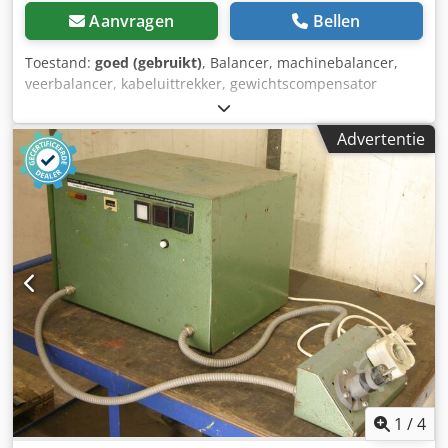
Aanvragen
Bellen
Toestand:
goed (gebruikt)
, Balancer, machinebalancer,
veerbalancer, kabeluittrekker, gewichtscompensator
Dcodsir E S Ispfx Ahrek - Fabrikant: KW, veerbalancer type
F2 met vergrendeling - Belastingscapaciteit: 98–176 N -
Advertentie
Kabellengte: 1,9 m - Aantal: 2 stuks veerbalancers
beschikbaar - Prijs: per stuk - Afmetingen: 225/125/H340
mm - Eigen gewicht: 10,3 kg/stuk
1
/
4