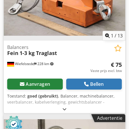
1
/
13
Balancers
Fein
1-3 kg Traglast
€ 75
Wiefelstede
228 km
Vaste prijs excl. btw
Aanvragen
Bellen
Toestand:
goed (gebruikt)
, Balancer, machinebalancer,
veerbalancer, kabelverlenging, gewichtsbalancer -
Fabrikant: Fein, balancer veerbalancer -Laadvermogen: 1-3
kg -Aantal: 2x veerbalancer beschikbaar -Prijs: per stuk -
Advertentie
Afmeting: 260/200/135 mm Dodsinwumopfx Ahrock -
Stadsgewicht: 3 kg/st.