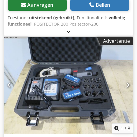
Aanvragen
Bellen
Toestand:
uitstekend (gebruikt)
, Functionaliteit:
volledig
functioneel
, POSITECTOR 200 Positector-200
Laagdiktemeter voor hout, beton, kunststof De Positector-
200 laagdiktemeter voor hout, beton en kunststof biedt 3
Advertentie
meetbereiken. Alle drie versies zijn beschikbaar als
Standaard of Geavanceerd model: PT-200B: 13 - 1000
micron PT-200C: 50 - 3800 micron PT-200D: 50 - 7600
micron De PosiTector 200 meet niet-destructief een breed
scala aan toepassingen met behulp van ultrasone
technologie. Hiermee meet u de laagdikte op hout, beton,
kunststof, composieten en meer. Geavanceerde modellen
meten tot 3 verschillende lagen in een meerlagensysteem
en beschikken over een grafisch display voor
gedetailleerde analyse van het coatingsysteem. Eenvoudig:
• Direct klaar voor gebruik – geen aanpassing nodig voor
het meten van de meeste coatings • Eenvoudige
éénhandige menunavigatie • Knipperend scherm – ideaal
in een lawaaiige omgeving • RESET-functie herstelt
1
/
8
fabrieksinstellingen onmiddellijk Duurzaam: • Bestand