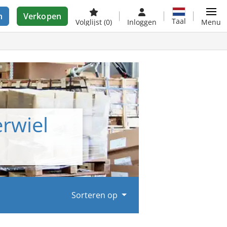
n
Verkopen
Taal
Volglijst
(0)
Inloggen
Menu
erwiel
Sorteren op