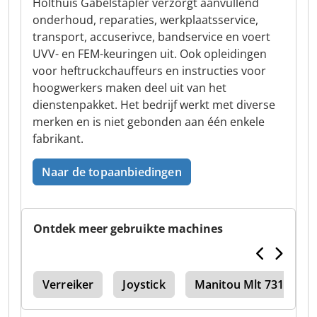
Holthuis Gabelstapler verzorgt aanvullend
onderhoud, reparaties, werkplaatsservice,
transport, accuserivce, bandservice en voert
UVV- en FEM-keuringen uit. Ook opleidingen
voor heftruckchauffeurs en instructies voor
hoogwerkers maken deel uit van het
dienstenpakket. Het bedrijf werkt met diverse
merken en is niet gebonden aan één enkele
fabrikant.
Naar de topaanbiedingen
Ontdek meer gebruikte machines
735
Verreiker
Joystick
Manitou Mlt 731 T