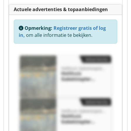
Actuele advertenties & topaanbiedingen
Opmerking:
Registreer gratis of log
in,
om alle informatie te bekijken.
Advertentie
Holthuis Gabelstapler Vertrieb GmbH
Holthuis
Gabelstapler
Vertrieb GmbH
Holthuis
Gabelstapler
Vertrieb GmbH
Advertentie
Holthuis Gabelstapler Vertrieb GmbH
Holthuis
Gabelstapler
Vertrieb GmbH