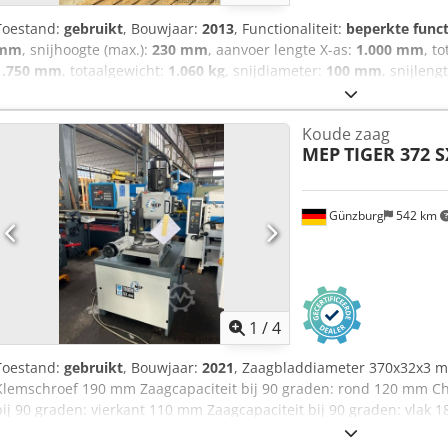
Toestand:
gebruikt
, Bouwjaar:
2013
, Functionaliteit:
beperkte funct
mm
, snijhoogte (max.):
230 mm
, aanvoer lengte X-as:
1.000 mm
, t
1.750 mm
, totaalgewicht:
1.060 kg
, snijdiameter:
100 mm
, snijleng
1.000 mm
, De machine kan 45 grad worden gedraaid. Verdere techni
gebruiksaanwijzing en het onderhoudshandboek, welke bij de ver
Koude zaag
Chodpfszniphjx Aa Doa Voor eventuele verdere vragen kunt u gerust 
MEP
TIGER 372 
opnemen. Met vriendelijke groet, Weber Geländersysteme
Günzburg
542 km
1
/
4
Toestand:
gebruikt
, Bouwjaar:
2021
, Zaagbladdiameter 370x32x3 
Klemschroef 190 mm Zaagcapaciteit bij 90 graden: rond 120 mm Ch
bij 90 graden: vierkant 110 mm Zaagcapaciteit bij 90 graden: vlak 
graden links: rond 115 mm Zaagcapaciteit bij 60 graden links: vierk