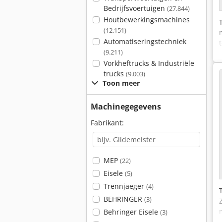
Bedrijfsvoertuigen
(27.844)
Houtbewerkingsmachines
(12.151)
Automatiseringstechniek
(9.211)
Vorkheftrucks & Industriële
trucks
(9.003)
Toon meer
Machinegegevens
Fabrikant:
MEP
(22)
Eisele
(5)
Trennjaeger
(4)
BEHRINGER
(3)
Behringer Eisele
(3)