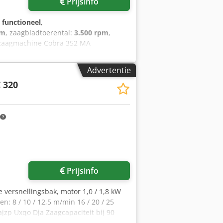
Prijsinfo
g functioneel
,
mm
, zaagbladtoerental:
3.500 rpm
,
lzaagmachine Cobra 352 MA
Advertentie
 320
Prijsinfo
ke versnellingsbak, motor 1,0 / 1,8 kW
 8 / 10 / 12,5 m/min 16 / 20 / 25
jzp Uxqo Dja Zaagcapaciteit bij 90
 80 mm Vlak profiel: 200 x 80 mm