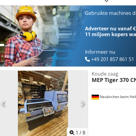
Gewicht ca. 560 kg
Gebruikte machines d
Adverteer nu vanaf €
11 miljoen kopers
wa
Informeer nu
+49 201 857 861 51
Koude zaag
MEP
Tiger 370 C
Neukirchen beim Heil
1
/
8