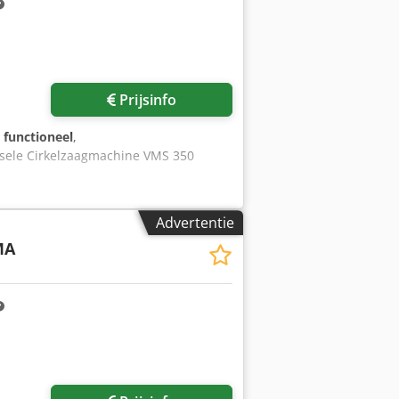
Prijsinfo
g functioneel
,
Eisele Cirkelzaagmachine VMS 350
Advertentie
MA