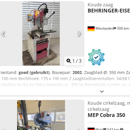
Koude zaag
Italy. Weight: 480KG. Contact us for shipping possibilitie’s! € 2.0
BEHRINGER-EISE
Wiesbaden
306 km
1
/
3
Toestand:
goed (gebruikt)
, Bouwjaar:
2002
, Zaagblad-Ø: 350 mm Za
x 100 mm Rechthoek: 170 x 100 mm 2 zaagbladtoerentallen: 34/68 t
Csdpfxsy Uv Ito Aa Deha Gewicht ca.: 300 kg Benodigde ruimte ca.:
Koude cirkelzaag, m
cirkelzaag
MEP
Cobra 350
Wald
543 km