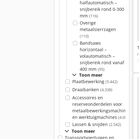
halfautomatisch –
snijbereik rond 0-300
mm
(116)
Overige
metaalsierrzagen
(110)
Bandsaws
horizontaal –
volautomatisch –
snijbereik rond vanaf
400 mm
(95)
Toon meer
Plaatbewerking
(5.442)
Draaibanken
(4.338)
Accessoires en
reserveonderdelen voor
metaalbewerkingsmachines
en werktuigmachines
(4.084)
Lassen & snijden
(2.542)
Toon meer
Transportvoertuigen en