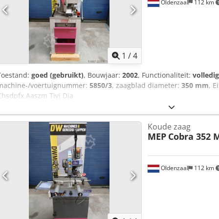
Oldenzaal
112 km
1
/
4
Toestand:
goed (gebruikt)
, Bouwjaar:
2002
, Functionaliteit:
volledi
machine-/voertuignummer:
5850/3
, zaagblad diameter:
350 mm
, 
Chsdpfx Aaszm Tivj Dja
Koude zaag
MEP
Cobra 352 
Oldenzaal
112 km