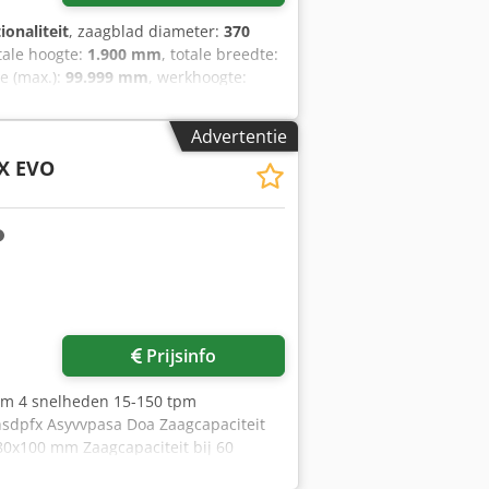
ionaliteit
, zaagblad diameter:
370
otale hoogte:
1.900 mm
, totale breedte:
te (max.):
99.999 mm
, werkhoogte:
sche details zijn te vinden in de
koop wordt meegeleverd.
Advertentie
telefonisch of per e-mail contact
SX EVO
Prijsinfo
mm 4 snelheden 15-150 tpm
sdpfx Asyvvpasa Doa Zaagcapaciteit
180x100 mm Zaagcapaciteit bij 60
ant 90 mm Zaagcapaciteit bij 60