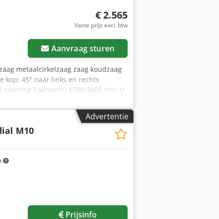
€ 2.565
Vaste prijs excl. btw
Aanvraag sturen
lzaag metaalcirkelzaag zaag koudzaag
 kop: 45° naar links en rechts
d smering Toerental: 1700/3400 tpm U
nnen voordelig transport voor u
kan ook een factuur zonder btw worden
Advertentie
koop voorbehouden. Bezoek onze shop
ial M10
 handelsmerken zijn eigendom van
identificatie en productbeschrijving.
jving zijn voorbehouden.
m
Prijsinfo