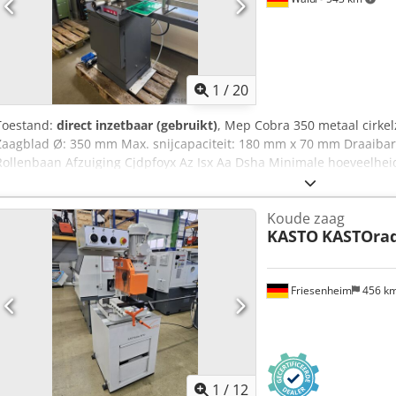
1
/
20
Toestand:
direct inzetbaar (gebruikt)
, Mep Cobra 350 metaal cirke
Zaagblad Ø: 350 mm Max. snijcapaciteit: 180 mm x 70 mm Draaibare
Rollenbaan Afzuiging Cjdpfoyx Az Isx Aa Dsha Minimale hoeveelhei
bent van harte welkom om de machine te komen bezichtigen. Wij ku
regelen! U ontvangt een nette factuur. Voor buitenlandse klanten 
Koude zaag
opgesteld, mits u een geldig btw-nummer heeft. Tussentijdse ver
KASTO
KASTOrad
en bekijk ook onze andere aanbiedingen. Vermelde merknamen en
hun respectievelijke eigenaren en worden uitsluitend gebruikt voor 
Afwijkingen van technische gegevens en fouten in de artikelbeschri
Friesenheim
456 k
1
/
12