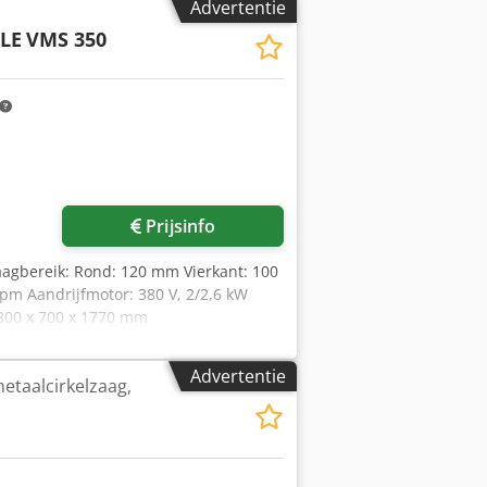
Advertentie
00,00 Cedpszawmyefx Aa Dsha
LE
VMS 350
Prijsinfo
agbereik: Rond: 120 mm Vierkant: 100
pm Aandrijfmotor: 380 V, 2/2,6 kW
 800 x 700 x 1770 mm
Advertentie
etaalcirkelzaag,