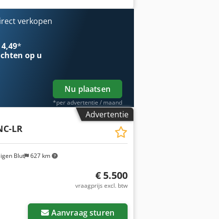
irect verkopen
 4,49
*
chten op u
Nu plaatsen
*per advertentie / maand
Advertentie
NC-LR
igen Blut
627 km
€ 5.500
vraagprijs excl. btw
Aanvraag sturen