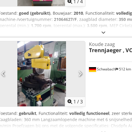
1
/
4
Toestand:
goed (gebruikt)
, Bouwjaar:
2010
, Functionaliteit:
volledi
machine-/voertuignummer:
21064627/F
, zaagblad diameter:
350 
toerental (min.):
1.700 rpm
, toerental (max.):
3.500 rpm
, MEP Cirke
Chodpfszm Thrjx Aa Doa
Koude zaag
Trennjaeger ,
VC
Schwabach
512 km
1
/
3
Toestand:
gebruikt
, Functionaliteit:
volledig functioneel
, zeer ster
Zaagbladen: 360 mm Langzaamlopende machine met 6 snijsnelheden:
m/min Proefzagen bij ons met de volgende specificaties: Chsdpfx Aa
graden met 360 mm blad: Rond profiel: 110 mm Volronde materiaal: