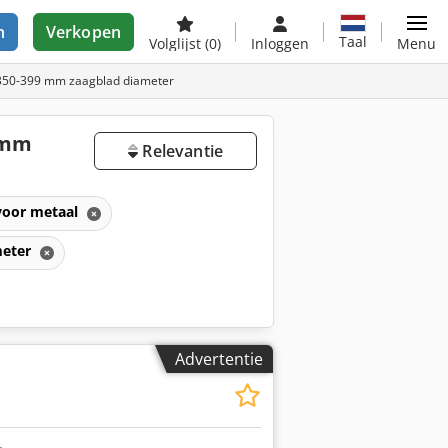
n
Verkopen
Taal
Volglijst
(0)
Inloggen
Menu
350-399 mm zaagblad diameter
 mm
Relevantie
voor metaal
meter
Advertentie