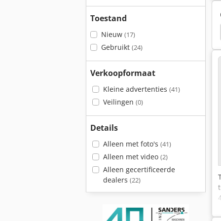
Toestand
25
Mep Cobra
Eisele Vms
Mep Cobra 352
Nieuw
(17)
Gebruikt
(24)
Verkoopformaat
Kleine advertenties
(41)
Veilingen
(0)
Details
Alleen met foto's
(41)
Alleen met video
(2)
Alleen gecertificeerde
dealers
(22)