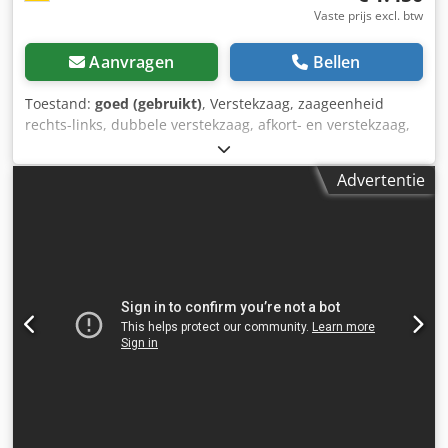
Vaste prijs excl. btw
Aanvragen
Bellen
Toestand:
goed (gebruikt)
, Verstekzaag, zaageenheid
rechts-links, dubbele verstekzaag, afkort- en verstekzaag,
dubbele kopprofileermachine - Dubbele verstekzaag:
zaageenheid rechts en links uit zaag-boor-/freesautomaat
Advertentie
Rapid DGL / BFA - Motor: Himmel 3,0 kW / 2790 tpm -
Zaageenheid: 45° zwenkbaar - Zaagblad: Ø 410 mm
Dodpfjgzc Iyjx Anyeck - Prijs/levering: compleet -
Afmetingen totaal: 1060/760/H680 mm - Gewicht totaal:
240 kg