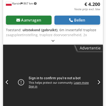
€ 4.200
Karsin
867 km
Vaste prijs excl. btw
Aanvragen
Bellen
Toestand:
uitstekend (gebruikt)
, 6m invoertafel traploze
zaagspleetinstelling, traploze doorvoersnelheid, 2x
motoren (lange uitvoering) van elk 3,5 kW. maximale
elementbreedte: 700 mm maximale zaagbreedte: 460 mm
Advertentie
maximale zaaghoogte: 140 mm Djdpexz Umxsfx Anyjck
minimale elementbreedte: 70 mm