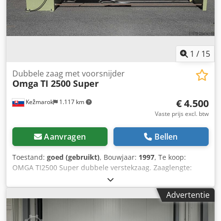
1
/
15
Dubbele zaag met voorsnijder
Omga
TI 2500 Super
€ 4.500
Kežmarok
1.117 km
Vaste prijs excl. btw
Aanvragen
Bellen
Toestand:
goed (gebruikt)
, Bouwjaar:
1997
, Te koop:
OMGA TI2500 Super dubbele verstekzaag. Zaaglengte:
230–2500 mm Zaagdiepte max.: 1500 mm Zaaghoogte
max.: 115 mm Zaagunit: hoofdzaagblad + voorsnijzaagblad
Advertentie
aan elke zijde Volledig zwenkbaar van -45 tot +45° 2
motoren van elk 4,0 kW (5,5 PK) In goede staat. Direct
beschikbaar. Dcodjxtxh Djpfx Anysk