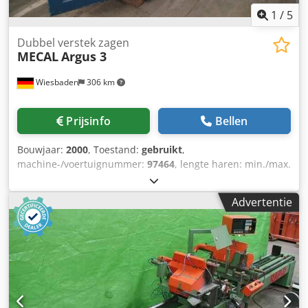
1
/
5
Dubbel verstek zagen
MECAL
Argus 3
Wiesbaden
306 km
Prijsinfo
Bellen
Bouwjaar:
2000
, Toestand:
gebruikt
,
machine-/voertuignummer:
97464
, lengte haren: min./max.
bei 90° 330/5000 mm schijf van cirkelzaag-Ø: de lengte van
de haren van 450/500 mm min. bij 90 °: 330 mm ruimte
Advertentie
nodig: 6760 x 1590 x 1700 mm gewicht: 1550 kg Dcjdpfx
Ans Uir Esyok