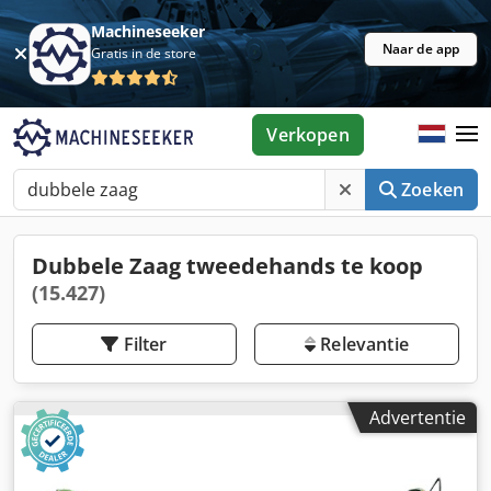
Machineseeker
Naar de app
Gratis in de store
Verkopen
Zoeken
Dubbele Zaag tweedehands te koop
(15.427)
Filter
Relevantie
Advertentie