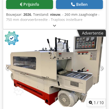
Prijsinfo
Bellen
Bouwjaar:
2026
, Toestand:
nieuw
, - 260 mm zaaghoogte -
750 mm doorvoerbreedte - Traploos instelbare
invoersnelheid van 5-30 m/min Dcjdpfobu Rqpex Anysk -
2x75 kW zaagmotoren - 3 kW invoermotor - 70 mm
Advertentie
zaagasdiameter - 400 mm zaagbladdiameter - Gewicht
5000 kg
1
/
10