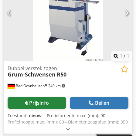
1
/
1
Dubbel verstek zagen
Grum-Schwensen
R50
Bad Oeynhausen
240 km
Prijsinfo
Bellen
Toestand:
nieuw
, - Profielbreedte max. (mm): 90 -
Profielhoogte max. (mm): 80 - Diameter zaagblad (mm): 350
- Boring zaagblad (mm): 30 - Motoren: elk 2 1,5 kW Dodpfx
Ansfiqhbsyock - Zuigaansluitingen: elk 2 Ø 80 mm - Druk