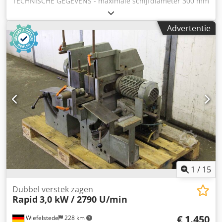
TECHNISCHE GEGEVENS - maximale schijfdiameter 300 mm
- spindeldiameter 30 mm - 2 beschermkappen voor de
schijf - pneumatische zaagbeweging (schijf beweegt
Advertentie
omhoog/omlaag) - zaagkoppen verstelbaar in een hoek van
45° - handmatige instelling van de afstand tussen de
zaagkoppen - minimale zaaglengte bij 90° 280 mm -
maximale zaaglengte bij 90° 3020 mm - zaaghoogte bij 90
graden 90 mm - 2 pneumatische spanblokken -
bedieningspedaal - materiaalsteun - hoofdmotor 2 x 2 kW -
diameter afzuigstuk 2 x 60 mm - afmetingen l/b/h 3520 x
900 x 1450 mm - gewicht circa 500 kg VOORDELEN – niet
geverfd – kantelbare zaagkoppen – DTR-documentatie
Netto prijs: 15.900 PLN Netto prijs: 3.790 EUR, afhankelijk
van de wisselkoers van 4,20 EUR (Prijzen kunnen variëren
bij grotere schommelingen) Djdpfx Anozrwrfeyock –
gebruikte zaag, zeer goede staat
1
/
15
Dubbel verstek zagen
Rapid
3,0 kW / 2790 U/min
€ 1.450
Wiefelstede
228 km