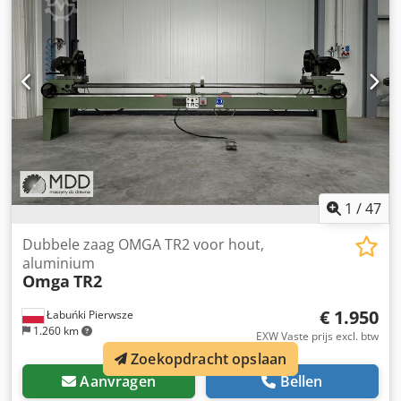
1
/
47
Dubbele zaag OMGA TR2 voor hout,
aluminium
Omga
TR2
€ 1.950
Łabuńki Pierwsze
1.260 km
EXW Vaste prijs excl. btw
Zoekopdracht opslaan
Aanvragen
Bellen