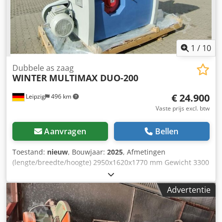
automatische ster-driehoekschakelaar - Afzuigmondstuk 4
x 140 mm - Werkhoogte 860 mm - Afmetingen L=3550,
B=1450, H=1800 mm - Gewicht 3500 kg
1
/
10
Dubbele as zaag
WINTER
MULTIMAX DUO-200
€ 24.900
Leipzig
496 km
Vaste prijs excl. btw
Aanvragen
Bellen
Toestand:
nieuw
, Bouwjaar:
2025
, Afmetingen
(lengte/breedte/hoogte) 2950x1620x1770 mm Gewicht 3300
kg Totaal benodigd vermogen 71,5 kW Dubbele aszaag
MULTIMAX DUO-200 - min. / maximaal snijhoogte 10 mm /
Advertentie
180 mm (zonder zijdrukrol) - min. / maximaal snijhoogte 45
mm / 180 mm (met zijdrukrol) - maximaal werkbreedte 300
mm - min. werkstuklengte 450 mm doorlopend - min.