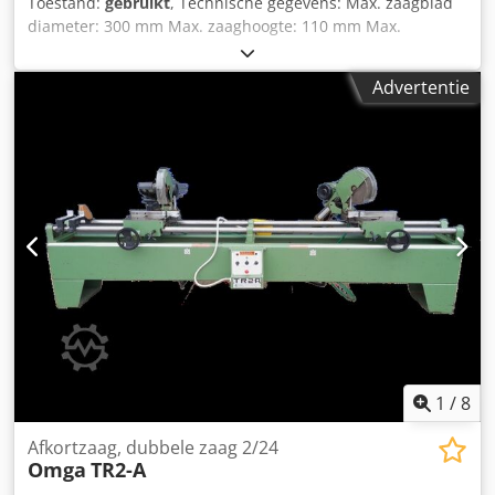
Toestand:
gebruikt
, Technische gegevens: Max. zaagblad
diameter: 300 mm Max. zaaghoogte: 110 mm Max.
zaagbreedte: 2.800 mm Zaagbladen verstelbaar onder een
hoek tot 45° Pneumatische klem Pneumatisch heffen van
Advertentie
de zaag Werkdruk: 6 bar Dcedszhubispfx Anysk Noodstop
Voeding: 400 V Motorvermogen: 2,5 kW Totale afmetingen:
Lengte: 1.100 mm Breedte: 3.600 mm Hoogte: 1.300 mm
1
/
8
Afkortzaag, dubbele zaag 2/24
Omga
TR2-A