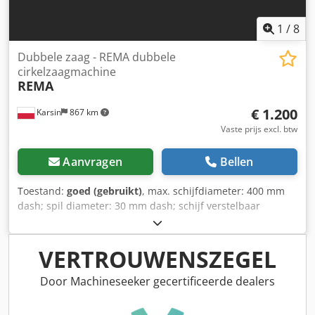
1
/
8
Dubbele zaag - REMA dubbele
cirkelzaagmachine
REMA
€ 1.200
Karsin
867 km
Vaste prijs excl. btw
Aanvragen
Bellen
Toestand:
goed (gebruikt)
, max. schijfdiameter: 400 mm
dash; spil diameter: 30 mm dash; schijf verstelbaar
omhoog/omlaag dash; max. zaaghoogte: 130 mm dash;
min. zaagbreedte: 250 mm Djdpfx Anjxvmw Seyock dash;
max. zaagbreedte: 2350 mm dash; elektrische
VERTROUWENSZEGEL
afstandsverstelling van de zagen dash; motorvermogen: 2
x 4 kW dash; aandrijfmotor vermogen: 0,75 kW
Door Machineseeker gecertificeerde dealers