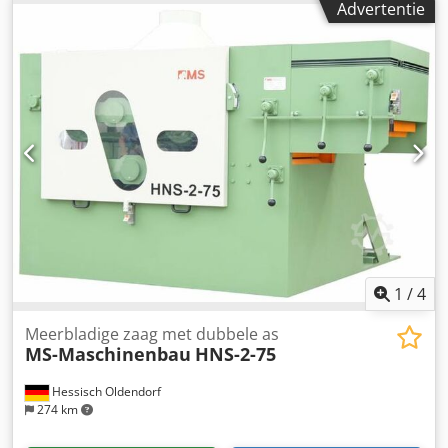
Advertentie
(bar): 6 - 7 - Gewicht (kg): 300 - Zagen van lijstwerk: voor
hout, kunststof en aluminium frames - Zaagbladen: 2 vaste
op 45 - Pneumatische eenheid slag: met twee handen te
bedienen - Instelbare snelheid van de slag - Pneumatische
bladklemmen: in de machinecyclus - Automatische
bladaanpassing: aan profielvorm - Schemaplaten (mm):
700 lang rechts en links - Pneumatische lengteaanslag -
Motorbeveiligingsschakelaar - Motorremmen -
Gereedschapsset - Onderhoudseenheid - Drukschakelaar
Kenmerken van de machine - Eenvoudige bediening - Snel
uitgevoerde werkcyclus - Weinig onderhoud en reiniging
1
/
4
Meerbladige zaag met dubbele as
MS-Maschinenbau
HNS-2-75
Hessisch Oldendorf
274 km