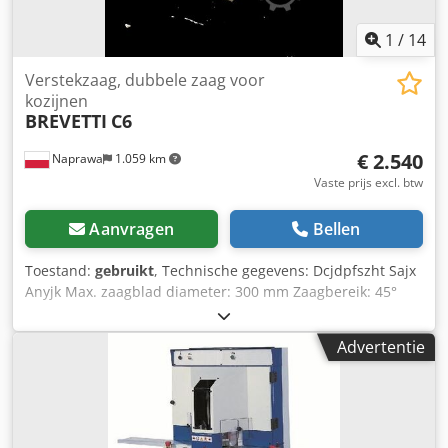
1
/
14
Verstekzaag, dubbele zaag voor
kozijnen
BREVETTI
C6
€ 2.540
Naprawa
1.059 km
Vaste prijs excl. btw
Aanvragen
Bellen
Toestand:
gebruikt
, Technische gegevens: Dcjdpfszht Sajx
Anyjk Max. zaagblad diameter: 300 mm Zaagbereik: 45°
Pneumatische materiaalspanning Zaagafscherming
Pneumatische zaagbladheffing Werkdruk: 6 bar Noodstop
Advertentie
Voeding: 400 V Motorvermogen: 2x1,5 kW