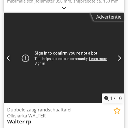
maximale schijfdiameter 350 mm, snijbreedte ca. 150 mm,
mogelijkheid om met één aggregaat te snijden,
verstelmogelijkheid van de snijhoek van -45 tot +45 graden
Advertentie
Dedpfxoxyzlxj Anyock
1
/
10
Dubbele zaag randschaaftafel
Oflisiarka WALTER
Walter
rp