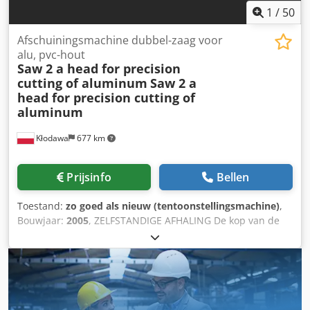
1
/
50
Afschuiningsmachine dubbel-zaag voor
alu, pvc-hout
Saw 2 a head for precision
cutting of aluminum
Saw 2 a
head for precision cutting of
aluminum
Kłodawa
677 km
Prijsinfo
Bellen
Toestand:
zo goed als nieuw (tentoonstellingsmachine)
,
Bouwjaar:
2005
, ZELFSTANDIGE AFHALING De kop van de
voorwaartse beweging is bevestigd aan geleiders met een
gehard cilindrisch oppervlak en een extra glad oppervlak.
Het vermogen van de driefasige motor is 3 pk, 2800 tpm.
Uitgaande zaagbladen met snijkoppen. Voedingsschijven.
verzendkosten voor rekening van de klant SEMI-
AUTOMATISCHE DUBBELE KAPZAAG Technische gegevens: