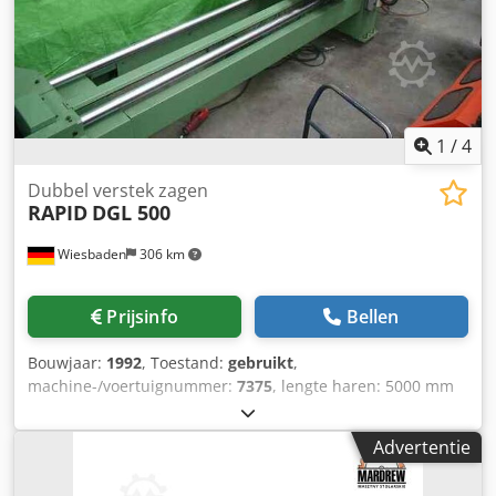
1
/
4
Dubbel verstek zagen
RAPID
DGL 500
Wiesbaden
306 km
Prijsinfo
Bellen
Bouwjaar:
1992
, Toestand:
gebruikt
,
machine-/voertuignummer:
7375
, lengte haren: 5000 mm
schijf van cirkelzaag-Ø: je nach Bedarf 420-500 mm ruimte
nodig: 6400 x 1400 x 1700 mm gewicht: ca. 1600 kg Dedpfx
Advertentie
Ansz E Snsyeck