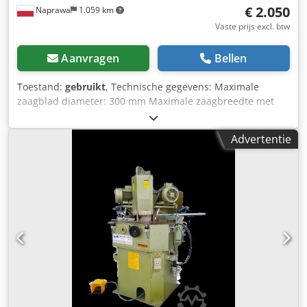
€ 2.050
Naprawa
1.059 km
Vaste prijs excl. btw
Aanvragen
Bellen
Toestand:
gebruikt
, Technische gegevens: Maximale
zaagblad diameter: 300 mm Maximale zaagbreedte met
twee zagen: 2700 mm Minimale zaagbreedte met twee
zagen: 250 mm Mogelijkheid tot hoekzagen
Advertentie
Motorvermogen: 2 x 2,2 kW Voeding: 380 V Djdpfx Anozht
Tqoyock Afmetingen: Hoogte: 1300 mm Lengte: 3600 mm
Breedte: 1000 mm