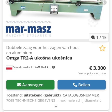
lengte van de haren 150mm - 2400mm Max. snijden sectie
op 90° 55 x 100mm Max. snijden sectie op 45° 40 x 100mm
Dsdpfxody Hqvs Anyock 2 x sawblades ø 220 mm x 30 mm
boring Motor 1.6hp, 3 fase CE veiligheidseisen
1
/
15
Dubbele zaag voor het zagen van hout
en aluminium
Omga
TR2-A ukośna ukośnica
€ 3.300
Sierakowska Huta
874 km
Vaste prijs excl. btw
Aanvragen
Bellen
Toestand:
uitstekend (gebruikt)
, CATALOGUSNUMMER
7065 TECHNISCHE GEGEVENS - maximale schijfdiameter:
300 mm - spil diameter: 30 mm - schijfafdekkingen: 2 stuks
- pneumatisch zagen (schijf op/neer beweging) -