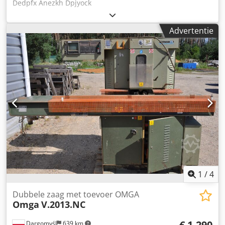
Dedpfx Anezkh Dpjyock
Advertentie
1
/
4
Dubbele zaag met toevoer OMGA
Omga
V.2013.NC
€ 1.290
Dargomyśl
639 km