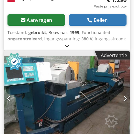
Vaste prijs excl. btw
Aanvragen
Bellen
Toestand:
gebruikt
, Bouwjaar:
1999
, Functionaliteit:
ongecontroleerd
, ingangsspanning:
380 V
, ingangsstroom:
9 A
, ingangsfrequentie:
50 Hz
, type ingangsstroom:
driefasig
, zaagblad diameter:
300 mm
, zaagblad boring:
30
Advertentie
mm
, Dubbele zaag met toevoer OMGA Dodpfozcv Iuox
Anysck