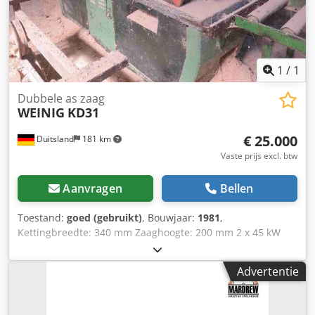
1
/
1
Dubbele as zaag
WEINIG
KD31
€ 25.000
Duitsland
181 km
Vaste prijs excl. btw
Aanvragen
Bellen
Toestand:
goed (gebruikt)
, Bouwjaar:
1981
,
Kettingbreedte: 340 mm Zaaghoogte: 200 mm 2 x 45 kW
motoren Asdiameter: 65 mm Elektrische hoogteverstelling
Voeding variabel instelbaar via frequentieregelaar
Advertentie
Inclusief 3 extra zaagbusjes en veel afstandsringen Staat
nog demonstratieklaar in een klein bedrijf, technisch in
perfecte staat, maar staat al langere tijd stil Djdjxiu