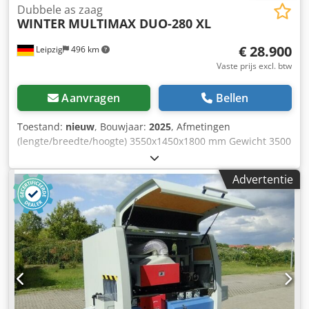
Dubbele as zaag
WINTER
MULTIMAX DUO-280 XL
€ 28.900
Leipzig
496 km
Vaste prijs excl. btw
Aanvragen
Bellen
Toestand:
nieuw
, Bouwjaar:
2025
, Afmetingen
(lengte/breedte/hoogte) 3550x1450x1800 mm Gewicht 3500
kg Totaal benodigd vermogen 94,75 kW Dubbele aszaag
MULTIMAX DUO-280 XL Dedpfx Ansvz Hxqsysck - maximaal
Advertentie
snijhoogte 280 mm - min. snijhoogte 150 mm (100 mm) -
maximaal werkbreedte 300 mm - min. werkstuklengte 800
mm - Voedingssnelheid 3 - 15 m/min. - Zaagas ø 60 mm -
Snelheid 3000 tpm. - maximaal zaagblad ø 405 mm - min.
zaagblad ø 305 mm - Motorzaagas boven 45 kW -
Motorzaagas onder 45 kW - Motorvoeding 4,0 kW -
Motorhoogteverstelling 0,75 kW - Totaal vermogen 94,75
KW - Spanning 400 V / 50 Hz - Invoerrollen ø 140 x 50 mm -
Terugslagbeveiliging - automatisch smeersysteem -