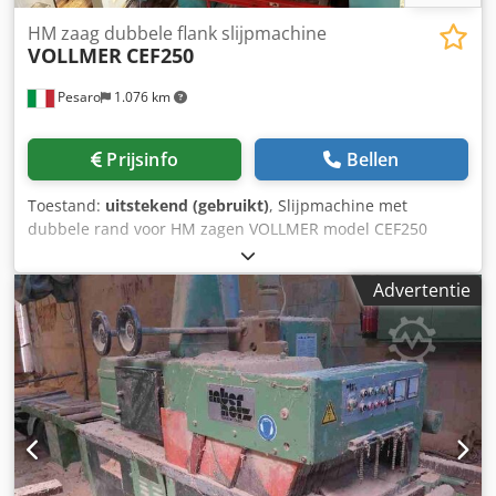
HM zaag dubbele flank slijpmachine
VOLLMER
CEF250
Pesaro
1.076 km
Prijsinfo
Bellen
Toestand:
uitstekend (gebruikt)
, Slijpmachine met
dubbele rand voor HM zagen VOLLMER model CEF250
Dcedpeukgw Usfx Anysk
Advertentie