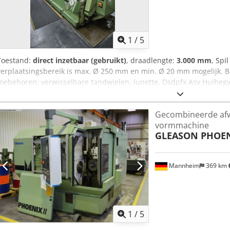
1
/
5
Toestand:
direct inzetbaar (gebruikt)
, draadlengte:
3.000 mm
, Spi
verplaatsingsbereik is max. Ø 250 mm en min. Ø 20 mm mogelijk. 
toebehoren: verwisselbare tandwielen, lunette. Dsdpfx Asv Huiheg
zie het PDF-bestand.
Gecombineerde afw
vormmachine
GLEASON PHOE
Mannheim
369 km
1
/
5