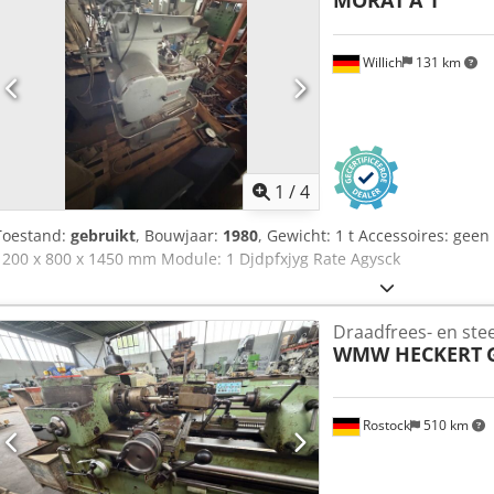
MORAT
A 1
Willich
131 km
1
/
4
Toestand:
gebruikt
, Bouwjaar:
1980
, Gewicht: 1 t Accessoires: gee
1200 x 800 x 1450 mm Module: 1 Djdpfxjyg Rate Agysck
Draadfrees- en ste
WMW HECKERT
Rostock
510 km