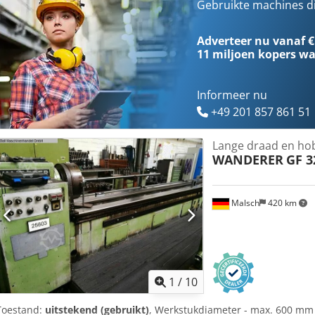
Gebruikte machines d
Adverteer nu vanaf €
11 miljoen kopers
wa
Informeer nu
+49 201 857 861 51
Lange draad en ho
WANDERER
GF 3
Malsch
420 km
1
/
10
Toestand:
uitstekend (gebruikt)
, Werkstukdiameter - max. 600 m