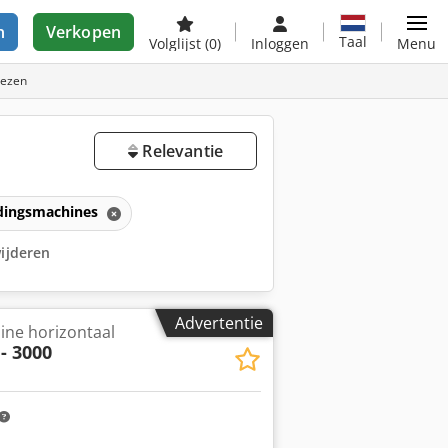
n
Verkopen
Taal
Volglijst
(0)
Inloggen
Menu
rezen
Relevantie
dingsmachines
wijderen
Advertentie
ine horizontaal
- 3000