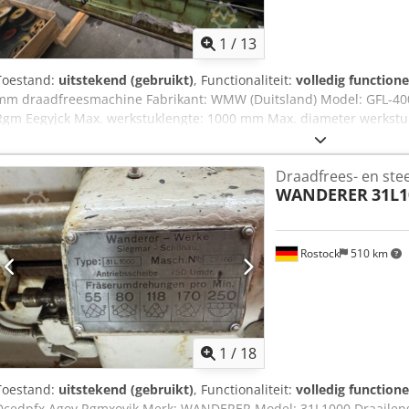
1
/
13
Toestand:
uitstekend (gebruikt)
, Functionaliteit:
volledig functione
mm draadfreesmachine Fabrikant: WMW (Duitsland) Model: GFL-4
Rgm Eegyjck Max. werkstuklengte: 1000 mm Max. diameter werkst
draaidiameter boven bed: 400 mm Freessnelheden: 55 t/min tot 25
Spilboring: 80 mm - Geschikt voor draadfrezen, wormfrezen en splin
Draadfrees- en ste
tandwielsteken en spline-steken. - Compleet met verwisselbare tan
WANDERER
31L1
overige toebehoren. - Machine verkeert in uitstekende staat.
Rostock
510 km
1
/
18
Toestand:
uitstekend (gebruikt)
, Functionaliteit:
volledig functione
Dcedpfx Agoy Rgmxoyjk Merk: WANDERER Model: 31L1000 Draailen