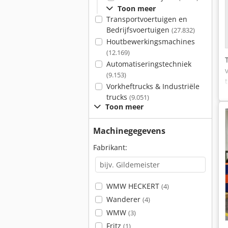
Toon meer
Transportvoertuigen en
Bedrijfsvoertuigen
(27.832)
Houtbewerkingsmachines
(12.169)
Automatiseringstechniek
(9.153)
Vorkheftrucks & Industriële
trucks
(9.051)
Toon meer
Machinegegevens
Fabrikant:
WMW HECKERT
(4)
Wanderer
(4)
WMW
(3)
Fritz
(1)