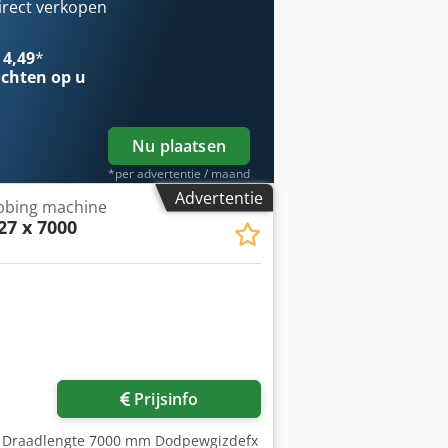
irect verkopen
 4,49
*
chten op u
Nu plaatsen
*per advertentie / maand
Advertentie
bbing machine
27 x 7000
Prijsinfo
m Draadlengte 7000 mm Dodpewgizdefx