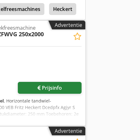
kelfreesmachines
Heckert
Wmw F Heckert
D
Advertentie
ekfreesmachine
ZFWVG 250x2000
Prijsinfo
el
, Horizontale tandwiel-
VEB Fritz Heckert Dcedpfx Agjyr S
stukdiameter: 250 mm Toebehoren: 2e
tc.
Advertentie