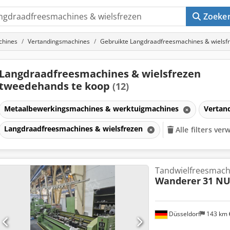
Zoeke
chines
Vertandingsmachines
Gebruikte Langdraadfreesmachines & wielsf
Langdraadfreesmachines & wielsfrezen
tweedehands te koop
(12)
Metaalbewerkingsmachines & werktuigmachines
Vertan
Langdraadfreesmachines & wielsfrezen
Alle filters ver
Tandwielfreesmach
Wanderer
31 NU
Düsseldorf
143 km