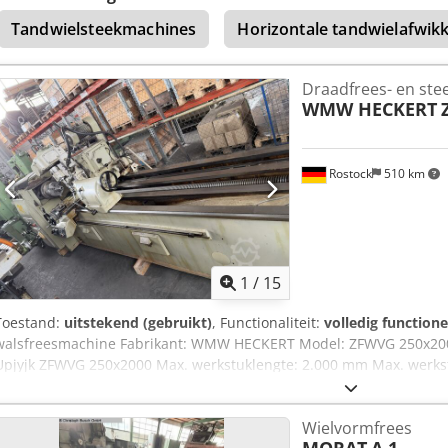
medische technologie. Dedjza Ukiepfx Agyock
Tandwielsteekmachines
Horizontale tandwielafwik
Draadfrees- en ste
WMW HECKERT
Rostock
510 km
1
/
15
Toestand:
uitstekend (gebruikt)
, Functionaliteit:
volledig functione
walsfreesmachine Fabrikant: WMW HECKERT Model: ZFWVG 250x2000 
Upjyjk ZFWVG 250x2000 Max. werkstuklengte: 2.000 mm Max. werk
freeskop, walsfrezen in diverse modules, lunetten, spanmiddelen e
Wielvormfrees