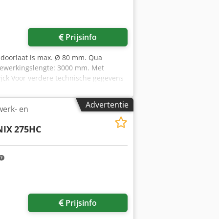
Prijsinfo
l doorlaat is max. Ø 80 mm. Qua
Bewerkingslengte: 3000 mm. Met
yjck Voor verdere technische gegevens
Advertentie
erk- en
NIX
275HC
Prijsinfo