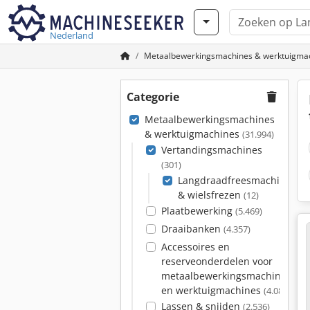
Nederland
Metaalbewerkingsmachines & werktuigma
Categorie
Metaalbewerkingsmachines
& werktuigmachines
(31.994)
Vertandingsmachines
(301)
Langdraadfreesmachines
& wielsfrezen
(12)
Plaatbewerking
(5.469)
Draaibanken
(4.357)
Accessoires en
reserveonderdelen voor
metaalbewerkingsmachines
en werktuigmachines
(4.087)
Lassen & snijden
(2.536)