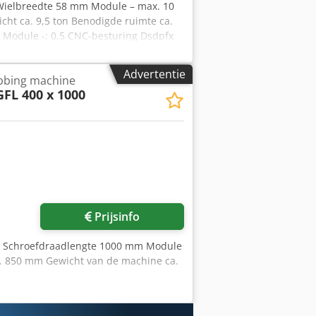
Wielbreedte 58 mm Module – max. 10
ht ca. 9,5 ton Benodigde ruimte ca.
Module -: 0,5 CNC-besturing Dsdpfx
. wielbreedte: 58 mm
Advertentie
bbing machine
GFL 400 x 1000
Prijsinfo
m Schroefdraadlengte 1000 mm Module
x. 850 mm Gewicht van de machine ca.