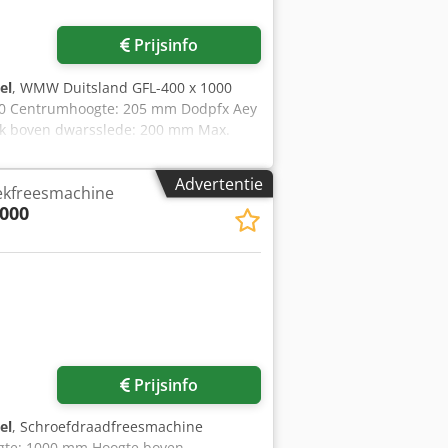
Prijsinfo
el
, WMW Duitsland GFL-400 x 1000
00 Centrumhoogte: 205 mm Dodpfx Aey
uk boven dwarsslede: 200 mm Max.
0 t/min Max. diameter frees: 100 mm
efrezen. - Ook geschikt voor
Advertentie
ekfreesmachine
dwielen, indexplaten, arbors en
000
Prijsinfo
el
, Schroefdraadfreesmachine
gte: 1000 mm Hoogte boven