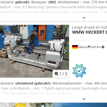
Toestand:
gebruikt
, Bouwjaar:
2002
, Wieldiameter – max. 275 mm 
Module – min. 0,5 Besturing: Siemens Sinumerik 840D Machinegewic
3800x2600x2550 mm Maximale wieldiameter: 275 mm Module +: 10 
Agoyan Nfjyeck Max. spindeltoerental: 1200 toeren per minuut Max
Lange draad en ho
WMW HECKERT
Malsch
420 km
1
/
3
Toestand:
uitstekend (gebruikt)
, Werkstukdiameter – max. 400 m
– max. 4 (8) Module – min. 1 Djdpfx Agozmapisyeck Spanlengte ma
3,1 ton Benodigde ruimte ca. 3,1 x 1,1 x 1,6 m