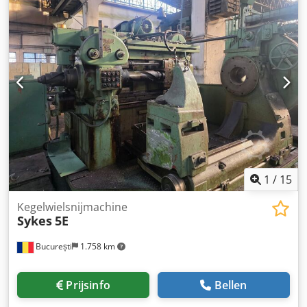
kegelwielen. Technische gegevens: Wieldiameter: 500 mm
Moduul - max.: 5 Chjdpfx Asxz Ef Sjizea Tandbreedte: 100
mm Benodigde ruimte ca.: 4,5 x 3,2 x 2,4 m
Machinegewicht ca.: 13.000 kg *De afbeelding toont de
machine in huidige gebruikte staat. Op verzoek kan deze
deels gemoderniseerd of volledig gemoderniseerd als
retrofit met nieuwe CNC-besturing (SIEMENS ONE) worden
aangeboden.
1
/
15
Kegelwielsnijmachine
Sykes
5E
București
1.758 km
Prijsinfo
Bellen