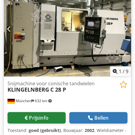
tanden 1–300 Freeskopgrootte vlakfrezen (FM) 18"
diameter Freekopgrootte rollend frezen (FH) 210 mm straal
Max. toerental van de snijspil 600 min⁻¹ Werksplindel
Kegel diameter vooraan Ø 203 mm Kegel boring diameter
Ø 181 mm Boordiepte 884 mm Max. toerental van de
werkspil 600 min⁻¹ Afmetingen en gewicht Benodigde
ruimte L × B × H 4,4 × 3,5 × 3,5 m (incl. periferie)
Machinegewicht 26.000 kg Aansluitgegevens Totale
aansluitwaarde 139 kVA Voorzekering 200 A
Bedrijfsspanning 400 V Netfrequentie 50 Hz
Stuurspanning 24 V DC
1
/
9
Snijmachine voor conische tandwielen
KLINGELNBERG
C 28 P
München
632 km
Prijsinfo
Bellen
Toestand:
goed (gebruikt)
, Bouwjaar:
2002
, Wieldiameter -