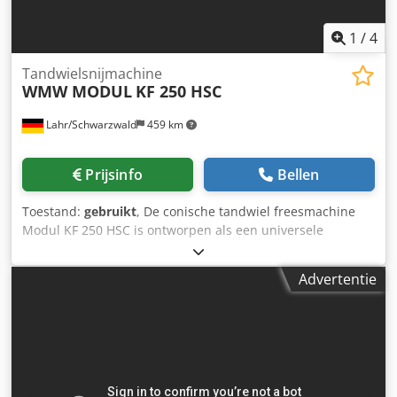
1
/
4
Tandwielsnijmachine
WMW MODUL
KF 250 HSC
Lahr/Schwarzwald
459 km
Prijsinfo
Bellen
Toestand:
gebruikt
, De conische tandwiel freesmachine
Modul KF 250 HSC is ontworpen als een universele
machine voor de flexibele bewerking van tandwielen en
wordt ingezet bij fabrikanten van tandwiel- en
Advertentie
aandrijftechniek voor het frezen van conische tandwielen.
Technische gegevens: Wieldiameter: 300 mm Module -
max.: 10 Tandbreedte: 60 mm Benodigde ruimte ca.: 4,2 x
2,6 x 2,2 m Machinegewicht ca.: 11.000 kg *De afbeelding
toont de machine in de huidige gebruikte staat; op
aanvraag kan de machine deels gemoderniseerd of