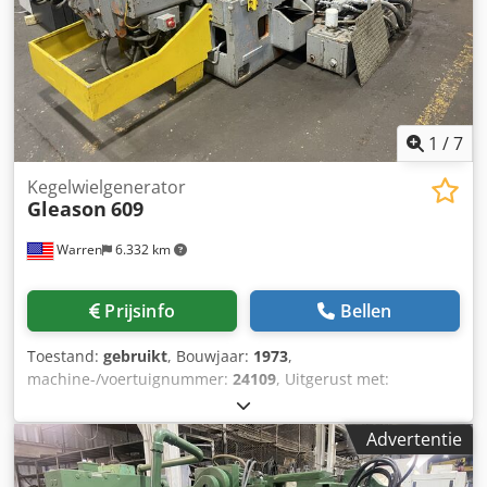
Aizsa Conische diepte: 0,625" Frees-snelheden: 15,6 tot
87,7 omw/min Voedingen (seconden/tand): 5 tot 34,3
Hoofdmotor: 10 pk, 1800 omw/min Hydraulische motor: 7,5
pk, 1800 omw/min Benodigde vloeroppervlakte: 118" x
86,5" Totale hoogte: 70" Geschat nettogewicht: 8.540 kg
Verzendgewicht (verpakt voor export): 9.300 kg
1
/
7
Kegelwielgenerator
Gleason
609
Warren
6.332 km
Prijsinfo
Bellen
Toestand:
gebruikt
, Bouwjaar:
1973
,
machine-/voertuignummer:
24109
, Uitgerust met:
Stukscheider Hydraulische werkstukspanning Spaanafvoer
Freeshouderbout Indexplaat Wisselwielen Hydraulisch
Advertentie
systeem Koelvloeistofsysteem Specificaties: Min. buitenste
conusafstand: 70 mm (2,75") Max. conusafstand: 254 mm