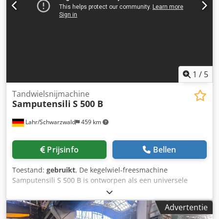
volledig gereviseerd (retrofit) met nieuwe CNC-besturing
(SIEMENS ONE) worden aangeboden. Csdpfx Ajxz Eg
Asizsha
1
/
5
Tandwielsnijmachine
Samputensili
S 500 B
Lahr/Schwarzwald
459 km
Prijsinfo
Bellen
Toestand:
gebruikt
, De kegelwiel-freesmachine
Samputensili S 500 B is ontworpen als een universele
machine voor de flexibele bewerking van tandwielen en
wordt door fabrikanten van tandwiel- en
Advertentie
aandrijftechnologie ingezet voor het frezen van