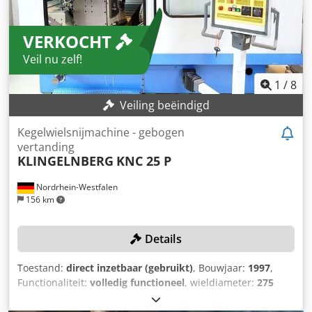
VERKOCHT
Veil nu zelf!
1
/
8
Veiling beëindigd
Kegelwielsnijmachine - gebogen
vertanding
KLINGELNBERG
KNC 25 P
Nordrhein-Westfalen
156 km
Details
Toestand:
direct inzetbaar (gebruikt)
, Bouwjaar:
1997
,
Functionaliteit:
volledig functioneel
, wieldiameter:
275
mm
, wielbreedte:
150 mm
, verplaatsingsafstand X-as:
640
mm
, verplaatsing Y-as:
870 mm
, werkstukdiameter (max.):