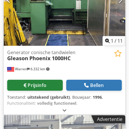
1
/
11
Generator conische tandwielen
Gleason
Phoenix 1000HC
Warren
6.332 km
Prijsinfo
Bellen
Toestand:
uitstekend (gebruikt)
, Bouwjaar:
1996
,
Functionaliteit:
volledig functioneel
,
machine-/voertuignummer:
25734
, wieldiameter:
700 mm
,
tandwieldiameter:
1.000 mm
, wielbreedte:
152 mm
,
Advertentie
maximale werkstukspindelsnelheid:
67 rpm
, aanvoer
lengte X-as:
610 mm
, voedingslengte Y-as:
610 mm
,