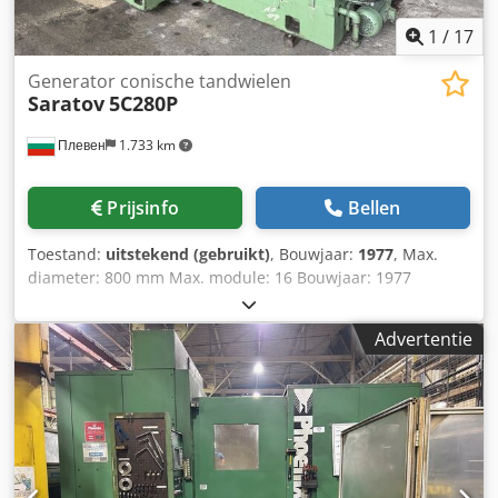
Machinegewicht, kg: 8750
1
/
17
Generator conische tandwielen
Saratov
5C280P
Плевен
1.733 km
Prijsinfo
Bellen
Toestand:
uitstekend (gebruikt)
, Bouwjaar:
1977
, Max.
diameter: 800 mm Max. module: 16 Bouwjaar: 1977
Csdpfozfh R Esx Aizoha
Advertentie