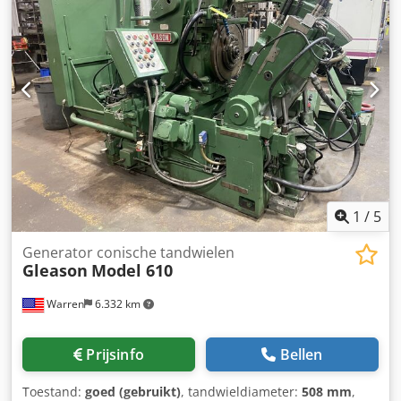
(10") Max. tandwiel steekdiameter: 508 mm (20") Gebruikte
freesdiameters: 229 – 457 mm (9 – 18") Cedpexdfa Uofx
Aizoha Voetshoek: 55° – 80° Tandbreedte: 76 mm (3")
Aantal tanden: 20 – 75 Diameter van de conische boring
aan de grote kant: 87 mm (3-27/64") Kegel per voet: 0,50"
Kegeldiepte: 16 mm (0,625") Freestoerentallen: 6,8 – 16,5
tpm Aanvoer (sec/tand): 3 – 9 Hoofdmotor: 5 pk, 900 tpm
Hydraulische motor: 7,5 pk, 1800 tpm Benodigde
vloeroppervlakte: 2997 x 2197 mm (118 x 86,5") Totale
hoogte: 1778 mm (70") Geschat netto gewicht: 7.270 kg
(16.000 lbs) Verzendgewicht verpakt voor export: 7.710 kg
(17.000 lbs)
1
/
5
Generator conische tandwielen
Gleason
Model 610
Warren
6.332 km
Prijsinfo
Bellen
Toestand:
goed (gebruikt)
, tandwieldiameter:
508 mm
,