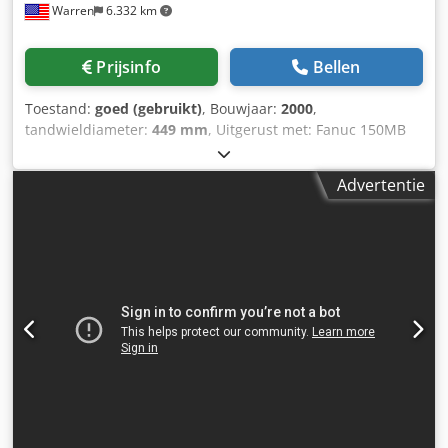
Warren
6.332 km
van machinecentrum tot werkspil (vast): 4,5 inch Aantal
tanden: 5 tot 200 Snijdiameters: Conventionele
platfreesbewerking: 1,1 inch tot 7,5 inch Helixact: 100 mm
Prijsinfo
Bellen
tot 200 mm Fijne module: 102 mm tot 152 mm Grove
module: alleen 152 mm Snelheden: B-as – zwenkende
Toestand:
goed (gebruikt)
, Bouwjaar:
2000
,
basis (graden per seconde): 30 graden/seconde A-as –
tandwieldiameter:
449 mm
, Uitgerust met: Fanuc 150MB
werkspil (platfreesbewerking) (toerental): 0-75 A-as –
CNC Besturing Droog snijden Snijwond
werkspil (rondtandwielbewerking) (toerental): 0-375 C-as –
Spaanafvoersysteem Automatische deuren Hydraulisch
freesspil (toerental): 30-500 X-as – horizontaal (inch per
Advertentie
systeem Smeersysteem Werklamp Stapellicht Specificaties:
seconde): 4,92 inch/seconde Y-as – verticaal (inch per
Grootste snelheidsverhouding: 10:01 Werkgebied
seconde): 4,92 inch Z-as – schuifbasis (inch per seconde):
(doorlopend): Grootste tanddiepte: 15,24 mm Grootste
4,92 inch/seconde Werkspil: Diameter van de conus aan
breedte tandvlak: 50,8 mm As werkgebied: Horizontale
het grote uiteinde (#39 conus): 3-29/32 inch Conus per
beweging X-as: -114 - 178 mm Chedoruakgopfx Aizoa
voet: 39/64 inch Diepte van de conus: 3 inch Benodigde
Verticale beweging Y-as: -178 - 190 mm Beweging van de
vloeroppervlakte: 95,75 inch x 63,5 inch Hoogte (zonder
grondplaat van de wagen Z-as: -10,16 - 500 mm
nevelafzuiger): 90,75 inch Geschat gewicht: 22.000 lbs
Zwenkbereik werkstukkop B-as: -3 - 90 graden Maximale
afstand machinemidden tot spilzijde: 165 mm Aantal
tanden: 5-200 Inclusief Max. Tandwielsteek Dia. van
typische 35 Deg. Spiraalhoek Tandwiel Gebruiken Max.
Snijder Dia. 12" frees bij de volgende verhoudingen: Vlak
frezen 1 x 1 - 13,5" - 342,9mm 2 x 1 - 16,0" - 406,4mm 5 x 1