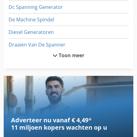
Dc Spanning Generator
De Machine Spindel
Diesel Generatoren
Draaien Van De Spanner
Toon meer
Dubbele Spindel Draaibank
Een Generator Van Kaick
Generator
Generator 20 Kva
Generator 200 Kva
Adverteer nu vanaf € 4,49
*
Generator 300 Kva
11 miljoen kopers
wachten op u
Generator Sets