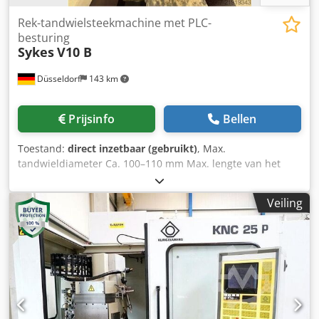
Rek-tandwielsteekmachine met PLC-
besturing
Sykes
V10 B
Düsseldorf
143 km
Prijsinfo
Bellen
Toestand:
direct inzetbaar (gebruikt)
, Max.
tandwieldiameter Ca. 100–110 mm Max. lengte van het
tandrek 1460 mm Max. slaglengte 55 mm Chsdpfjy R Sxtjx
Aizsa Max. module 5 Slagsnelheid Span-tafelafmeting
Veiling
160x1550 mm Spindeldiameter Ca. 70 mm
(gereedschapopname ø44,45 mm)