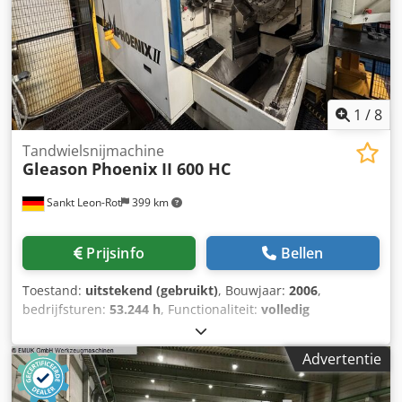
Machinedistantie (V-as) Verplaatsingsbereik: 150 mm Max.
verplaatsingssnelheid: 1,6 m/min MACHINEGEGEVENS
Freesmotor vermogen: 20 kW Werkstukaandrijving: 14,5 kW
Totaal benodigd vermogen: 62 kVA Afmetingen & gewicht
Machinegewicht: ca. 12 t Benodigde ruimte: ca. 4.700 x
4.387 x 2.450 mm UITRUSTING 13 frezen
1
/
8
Tandwielsnijmachine
Gleason
Phoenix II 600 HC
Sankt Leon-Rot
399 km
Prijsinfo
Bellen
Toestand:
uitstekend (gebruikt)
, Bouwjaar:
2006
,
bedrijfsturen:
53.244 h
, Functionaliteit:
volledig
functioneel
, Technische gegevens – Gleason Phoenix II
600HC (CNC hypoïde tandwielmachine) Werkbereik Max.
Advertentie
werkstukdiameter Ø 600 mm Codpfx Aijxwzu Iszjha Max.
tanddiepte 24,6 mm Max. tandwielbreedte 110 mm Aantal