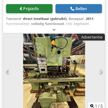
Prijsinfo
Bellen
Toestand:
direct inzetbaar (gebruikt)
, Bouwjaar:
2011
,
Functionaliteit:
volledig functioneel
, CNC kegelwiel-
freesmachine met boogvertanding Gleason nr. 631
Bouwjaar: 2011 Besturing: SIEMENS 840d Retrofit
Advertentie
uitgevoerd in 2011/2012 met nieuwe besturing,
aandrijvingen enz. Chsdpjw Tfb Ssfx Aizoa De machine is
in 2011 volledig gereviseerd. Er zijn een nieuwe besturing
en aandrijvingen geplaatst.
1
/
5