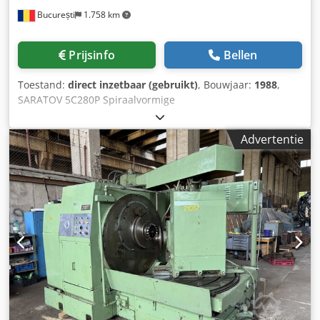
București
1.758 km
Prijsinfo
Bellen
Toestand:
direct inzetbaar (gebruikt)
, Bouwjaar:
1988
,
SARATOV 5C280P Spiraalvormige
Kegelwieltandwielsnijmachine – 2 machines Max.
tandwieldiameter: 800 mm Max. module: 16 Max.
Advertentie
tandwielringbreedte: 125 mm Aantal tanden: 5-150
Spiltoerental bereik: 20-125 tpm Cjdpfoum Ez Rsx Aizsha
Hoofdmotorvermogen: 7,5 kW Afmetingen (LxBxH):
3170x2180x2200 mm Gewicht: 15 ton SARATOV 5C276
Rechte Kegelwieltandwielsnijmachine Module, mm: 10
Max. tandwieldiameter, mm: 500 Max. kegelafstand van de
tandwielen, mm: 250 Max. tandwielringbreedte, mm: 80
Min. verdelingskegelhoek (steek), graden: 5 Aantal
tandwieltanden: 10 – 150 Afstand tussen spil en
machinecentrum, mm: – max. (kegelhoek 5°): 375 mm –
min. (kegelhoek 90°): 75 mm Slag, mm: 100 Dubbele slag
van schuif, slagen/min: 48 – 400 Motorrendement, kW: 4,0