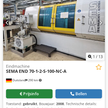
1
/
13
Eindmachine
SEMA
END 70-1-2-S-100-NC-A
Duitsland
290 km
Prijsinfo
Bellen
Toestand:
gebruikt
, Bouwjaar:
2008
, Technische details: