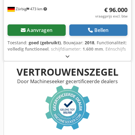
€ 96.000
Zörbig
473 km
vraagprijs excl. btw
Aanvragen
Bellen
Toestand:
goed (gebruikt)
, Bouwjaar:
2018
, Functionaliteit:
volledig functioneel
, schijfdiameter:
1.600 mm
, Eénschijfs
fijnslijp- of polijstmachine Voor grote onderdelen
Werkstukhouder Ø 1600 mm Gereedschap Ø 500 mm tot
525 mm, geschikt voor diverse fijnslijp- of polijstpads
VERTROUWENSZEGEL
Dsdpowrpclefx Ab Eock S7-bediening met HDMI
Polijstvloeistoftank van 50 liter
Door Machineseeker gecertificeerde dealers
Polijstvloeistofcirculatiesysteem van 50 liter
Hoofdaandrijving 11 kW