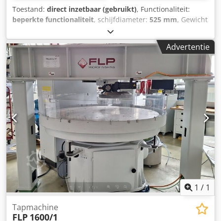
Toestand:
direct inzetbaar (gebruikt)
, Functionaliteit:
beperkte functionaliteit
, schijfdiameter:
525 mm
, Gewicht
ca. 1.900 kg Afmetingen (LxBxH) ca. 1.800x1500x2200mm
werkschijfdiameter 525 mm Grootste schijfringbreedte 175
Advertentie
mm Grootste werkstukafmeting 170 mm Toerental van de
werkende schijf 45/70/90/140 tpm
Hoofdaandrijvingsvermogen 4,0 kW aansluiting 400V/50Hz
noodstopschakelaar conventionele besturing met
bedieningspaneel Dcsdpfx Abjh Invrj Eek Volwaardige
lapmachine, conventionele besturing
1
/
1
Tapmachine
FLP
1600/1