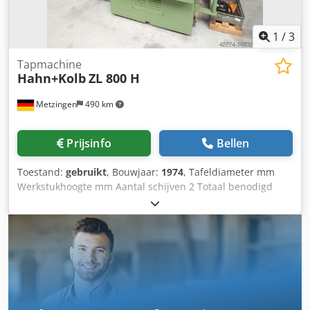
1
/
3
Tapmachine
Hahn+Kolb
ZL 800 H
Metzingen
490 km
Prijsinfo
Bellen
Toestand:
gebruikt
, Bouwjaar:
1974
, Tafeldiameter mm
Werkstukhoogte mm Aantal schijven 2 Totaal benodigd
vermogen 8 kW Machinegewicht ca. 4,2 ton Benodigde
ruimte ca. m A N O T I O N Wij kunnen u uit voorraad
leveren, onder voorbehoud van fouten en voorafgaande
verkoop, zonder verplichting: HAHN & KOLB Dubbelzijdige
lap- en fijnschuurmachine Type ZL 800 H bouwjaar ca.
1974 240 024 _____ Lapping/schuurschijf-Ø mogelijk 755 -
810 mm Schijfringbreedte mogelijk 200 - 265 mm
momenteel geïnstalleerde schijf-Ø / ringbreedte 790 / 245