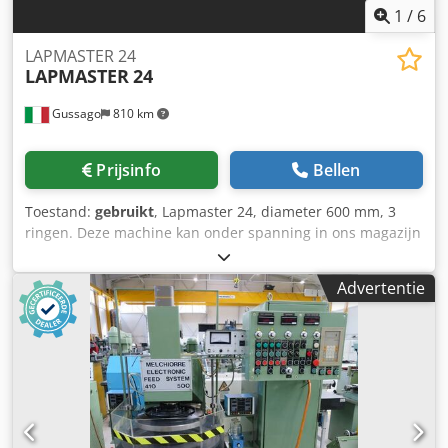
1
/
6
LAPMASTER 24
LAPMASTER
24
Gussago
810 km
Prijsinfo
Bellen
Toestand:
gebruikt
, Lapmaster 24, diameter 600 mm, 3
ringen. Deze machine kan onder spanning in ons magazijn
worden geïnspecteerd. Mimu Machine Tools (Italië).
Diameter: 600. Dcsdpfjzi Encox Ab Ejk
Advertentie