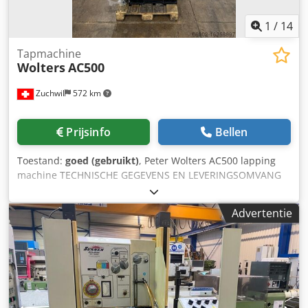
1
/
14
Tapmachine
Wolters
AC500
Zuchwil
572 km
Prijsinfo
Bellen
Toestand:
goed (gebruikt)
, Peter Wolters AC500 lapping
machine TECHNISCHE GEGEVENS EN LEVERINGSOMVANG
TECHNISCHE GEGEVENS Afmeting walsinrichting: 42 TS
7/14 Diameter werkschijf: 415 mm Breedte ring: 54 mm
Advertentie
Dikte werkschijf: 50 mm Mogelijke slijtage van de schijven
tot ongeveer: 20 mm Aantal rotorschijven: 14
Aandrijfgegevens: 380 V / 50 Hz Aandrijving bovenste
schijf: 1,0 / 1,4 kW Wormwielmotor: 56 / 112 tpm Onderste
schijfaandrijving: 1,0 / 1,4 kW Wormwielmotor: 500 / 100
tpm Werkstukaandrijving: 0,5 / 0,7 / 0,9 kW 3-polige
wormwielmotor: 6 / 18 / 36 tpm Kantelarmaandrijving: 0,25