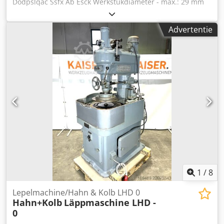
Dodpslqac Ssfx Ab Esck Werkstukdiameter - max.: 29 mm
Diameter werkstuk - min.: 26 mm Lengte werkstuk: 66 mm
Het systeem werd oorspronkelijk geleverd voor de
Advertentie
volgende werkstukafmetingen: Diameter 26mm - 29mm
Lengte 65mm - 66mm Door het vervangen van onderdelen
in de kleminrichting, handling etc., kunnen diameters tot
ca. Ø50mm worden ingesteld. De totale lengte zal
waarschijnlijk iets minder dan 400 mm zijn met een paar
aanpassingen. Opnieuw afhankelijk van
gereedschapslengtes, bewerkingslengtes op het
onderdeel, enz. *
1
/
8
Lepelmachine/Hahn & Kolb LHD 0
Hahn+Kolb
Läppmaschine LHD -
0