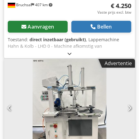
€ 4.250
Bruchsal
407 km
Vaste prijs excl. btw
Aanvragen
Bellen
Toestand:
direct inzetbaar (gebruikt)
, Lappemachine
Hahn & Kolb - LHD 0 - Machine afkomstig van
overheidsinstelling / originele staat - Diameter lapplaat:
400 mm - Max. werkstukhoogte: 120 mm - Maximale
Advertentie
afstand tussen de gietijzeren lapplaten: 80 mm -
Toerentalbereik: 40-80-160 omw/min - Toerental
aandrijfmotor: 700/1400/2800 omw/min - Totaal vermogen:
1,8 - 2,7 kW - Afdraai-inrichting – handbediend - Diverse
lapkooien - Documentatie Dedpfx Abozbz Ttj Eock
Afmetingen: LxBxH 1,4x1,3x1,9 meter / Gewicht 1700 kg
Fouten en invoerfouten voorbehouden