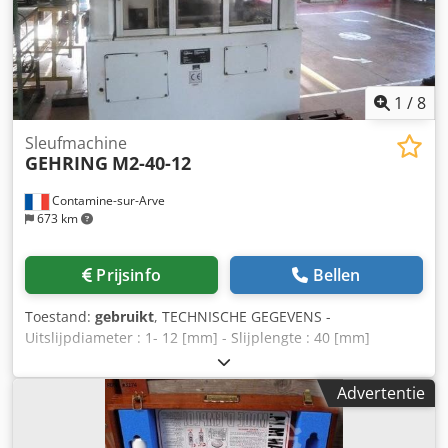
1
/
8
Sleufmachine
GEHRING
M2-40-12
Contamine-sur-Arve
673 km
Prijsinfo
Bellen
Toestand:
gebruikt
, TECHNISCHE GEGEVENS -
Uitslijpdiameter : 1- 12 [mm] - Slijplengte : 40 [mm]
Dcedpfeug U Dtox Ab Esk - 2 slijpkoppen - 1 inspectiekop -
1 ontbraamkop met meerspillige kop
Advertentie