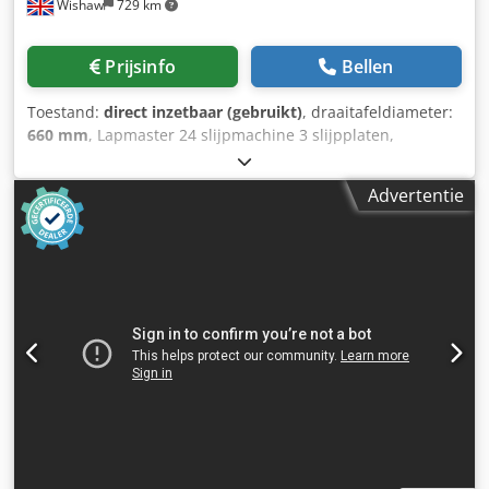
Wishaw
729 km
28, 40, 56 en 80 omw/min Spindelaandrijving, elk 6 / 8 kW
Totale elektrische belasting 11 kW -...
Prijsinfo
Bellen
Toestand:
direct inzetbaar (gebruikt)
, draaitafeldiameter:
660 mm
, Lapmaster 24 slijpmachine 3 slijpplaten,
diameter 610 mm 3 slijpringen 3 rolbeugels Inclusief:
Afzonderlijk, vrijstaand schuurmiddelsysteem Dedpezlg
Advertentie
Eusfx Ab Ejck In nieuwstaat Afmetingen: 110 x 1470 x 1190
mm (hoog) Gewicht: 610 kg