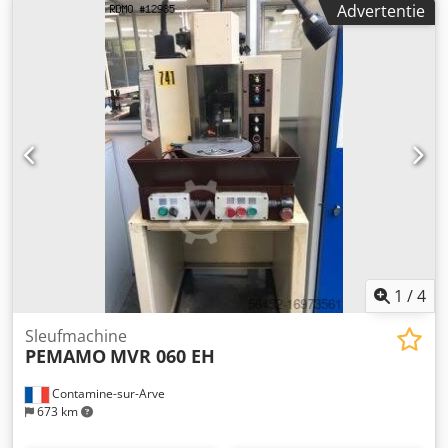
Advertentie
1
/
4
Sleufmachine
PEMAMO
MVR 060 EH
Contamine-sur-Arve
673 km