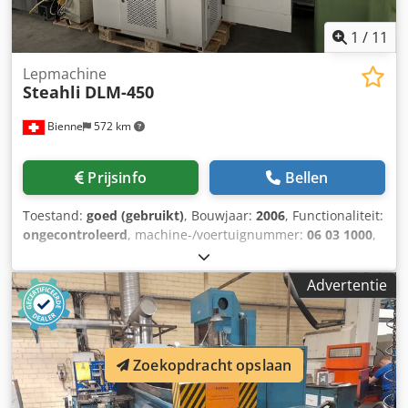
1
/
11
Lepmachine
Steahli
DLM-450
Bienne
572 km
Prijsinfo
Bellen
Toestand:
goed (gebruikt)
, Bouwjaar:
2006
, Functionaliteit:
ongecontroleerd
, machine-/voertuignummer:
06 03 1000
,
Land van fabricage: CH Spanning: 400V Afmetingen: 1200 x
1650 x 2050 mm Netto gewicht machine: 1900 kg
Advertentie
TECHNISCHE KENMERKEN Machine: Draaisnelheid van de
schijven: 0-110 min⁻¹ Max. aandrijfvermogen schijven: 2
kW Max. belasting bovenste schijf: 20 daN Diameter van de
schijven: Ø 450 mm Draaisnelheid binnenaandrijving: 0-
Zoekopdracht opslaan
115 min⁻¹ Max. vermogen binnenaandrijving: 0,5 kW
Aandrijfmotoren schijven (gelijkstroommotor): Type:
gelijkstroommotor Ankervoedingsspanning Ua: 260 V