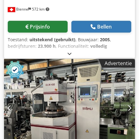
Bienne
572 km
Prijsinfo
Bellen
Toestand:
uitstekend (gebruikt)
, Bouwjaar:
2005
,
bedrijfsturen:
23.900 h
, Functionaliteit:
volledig
functioneel
, machine-/voertuignummer:
503982
,
PLANSCHUURMACHINE STAEHLI DLM-705 Dodpfx Abew Uc
Advertentie
Hne Ejck Land van herkomst: Zwitserland Afmetingen:
3300x1970x2600 mm Netto machinegewicht: 8000 kg
TECHNISCHE SPECIFICATIES Buitendiameter van de
bewerkingsschijven: 705 mm Aantal satellieten: 4-8
Afstand tussen de bewerkingsschijven: < 390 mm
Programmeerde werkdruk voor te bewerken onderdelen:
0-200 daN Stopnauwkeurigheid: 0,1 µm Programmeerbaar
toerental van de bewerkingsschijven Vlak honen en micro-
fijnslijpen: 0-250, 300, 400, 600 min-1 Centrale aandrijving:
0-125, 220 min-1 Bewerkingsnauwkeurigheid: 0,1 µm
Fouten en omissies voorbehouden, technische gegevens
verstrekt zonder verplichting.