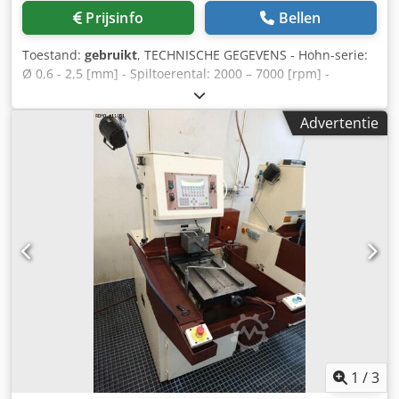
Prijsinfo
Bellen
Toestand:
gebruikt
, TECHNISCHE GEGEVENS - Hohn-serie:
Ø 0,6 - 2,5 [mm] - Spiltoerental: 2000 – 7000 [rpm] -
Motorspindel: 100 [kw] - Afmetingen tafel: 100 x 100 [mm]
- Olietank met pomp: 12 [l] - Gewicht: 160 [kg] -
Advertentie
Afmetingen: 650 x 500 x 700 [mm] ACCESSOIRES
Dcsdpfxsug U D He Ab Ejk - Plaat 2 posities - Frames met
vliegende cardan
1
/
3