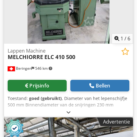
1
/
6
Lappen Machine
MELCHIORRE
ELC 410 500
Beringen
546 km
Prijsinfo
Bellen
Toestand:
goed (gebruikt)
, Diameter van het lepenschijfje
500 mm Binnendiameter van de snijringen 230 mm
Snelheid van de lepschijf 0-100 rpm Werkdruk 0-400 kg
Djdpfjg Smwhox Ab Ejck MARCELS MASCHINEN CH
Advertentie