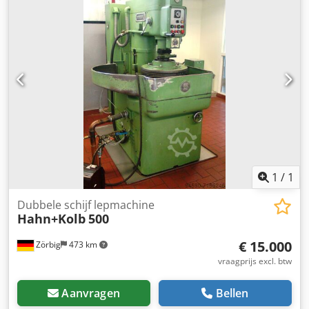
1
/
1
Dubbele schijf lepmachine
Hahn+Kolb
500
€ 15.000
Zörbig
473 km
vraagprijs excl. btw
Aanvragen
Bellen