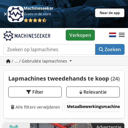
Machineseeker
Naar de app
Gratis in de store
Verkopen
Zoeken
/ ... / Gebruikte lapmachines
Lapmachines tweedehands te koop
(24)
Filter
Relevantie
Metaalbewerkingsmachines &
Alle filters verwijderen
Advertentie