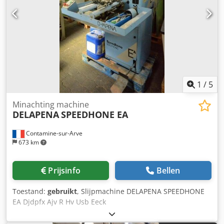
1
/
5
Minachting machine
DELAPENA
SPEEDHONE EA
Contamine-sur-Arve
673 km
Prijsinfo
Bellen
Toestand:
gebruikt
, Slijpmachine DELAPENA SPEEDHONE
EA Djdpfx Ajv R Hv Usb Eeck