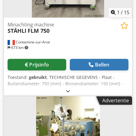
1
/
15
Minachting machine
STÄHLI
FLM 750
Contamine-sur-Arve
673 km
Prijsinfo
Bellen
Toestand:
gebruikt
, TECHNISCHE GEGEVENS - Plaat -
Buitendiameter: 750 [mm] - Binnendiameter: 150 [mm] -
Hoofdmotor vermogen: 4 [kW] - Voedingsspanning: 380 [V]
- Totaal aandrijfvermogen: 3,6 [kW] GEWICHT EN
Advertentie
AFMETINGEN Dcsdpfx Absxb Em Ns Esk - Benodigde
ruimte: 1100 x 1700 [mm] - Machinehoogte: 2000 [mm] -
Machinegewicht: 1100 [kg] - Aantal draaiuren: 5160 [uur]