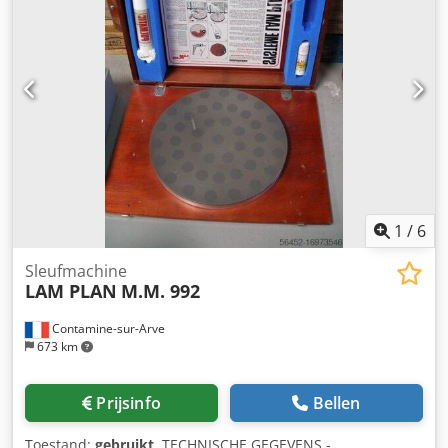
1
/
6
Sleufmachine
LAM PLAN
M.M. 992
Contamine-sur-Arve
673 km
Prijsinfo
Bellen
Toestand:
gebruikt
, TECHNISCHE GEGEVENS -