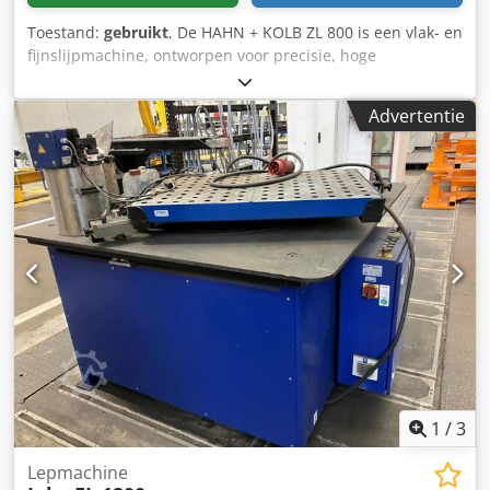
Toestand:
gebruikt
, De HAHN + KOLB ZL 800 is een vlak- en
fijnslijpmachine, ontworpen voor precisie, hoge
nauwkeurigheid en betrouwbare werking. Capaciteiten:
schijfdiameter max. 810 mm, maximale werkstuklengte 250
Advertentie
mm, meeneemdiameter 306 mm; bovenste en onderste
schijf, 4 standen, 30 t/min – 84 t/min. Technische
gegevens: hoofdmotor 3,0/4,0 kW, totaal
vermogensverbruik 11 kW, gewicht ca. 3500 kg, afmetingen
L1720×B2100×H2100 mm. Accessoires: set slijpschijven,
koelmiddelsysteem. Bereikt nauwe toleranties; typisch voor
de auto-industrie, horloge-industrie,
gereedschapsmachines, luchtvaart en medische
technologie. Dedpfxszqbh Us Ab Eock
1
/
3
Lepmachine