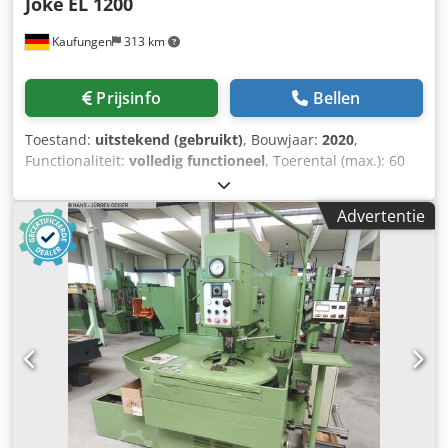
Joke
EL 1200
Kaufungen
313 km
Prijsinfo
Bellen
Toestand:
uitstekend (gebruikt)
, Bouwjaar:
2020
,
Functionaliteit:
volledig functioneel
, Toerental (max.): 60
omw/min Afmetingen apparaat (B x D x H): 1.775 x 1.720 x
950 mm Vermogen: 7,5 kW Opgenomen vermogen: 9.400 W
Advertentie
Aansluitspanning: 3 x 400 V, 50/60 Hz Gewicht (kg): ca.
2.800 kg Geschikte africhtring, binnendiameter: Ø 480 mm
Koeling: nee Beveiliging: 25 A, traag Inhoud afvalreservoir
voor slijpmiddel: 12 l Geschikte afmeting slijpschijf: Ø
1.200 mm / 47" Aantal rolbeugels: 3 Djdpfxszmf Rlo Ab
Eeck