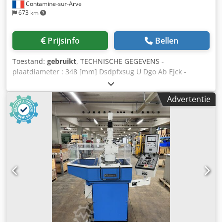
Contamine-sur-Arve
673 km
Prijsinfo
Bellen
Toestand:
gebruikt
, TECHNISCHE GEGEVENS -
plaatdiameter : 348 [mm] Dsdpfxsug U Dgo Ab Ejck -
stukafmetingen (ringen) : ca. 70 [mm] - stukafmetingen
(vol) : ca. 40 [mm] - Andere werkdikte : ca. 5 [mm]
Advertentie
ACCESSOIRES - zoals op foto's