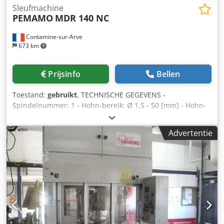
Sleufmachine
PEMAMO
MDR 140 NC
Contamine-sur-Arve
673 km
Prijsinfo
Bellen
Toestand:
gebruikt
, TECHNISCHE GEGEVENS -
Spindelnummer: 1 - Hohn-bereik: Ø 1,5 - 50 [mm] - Hohn-
slag: 0 - 100 [mm] - Spiltoerental: 150 - 2500 [rpm]
Dcsdpeug U Dyofx Ab Eek - Afmetingen: 1550 x 800 x 1450
Advertentie
[mm]