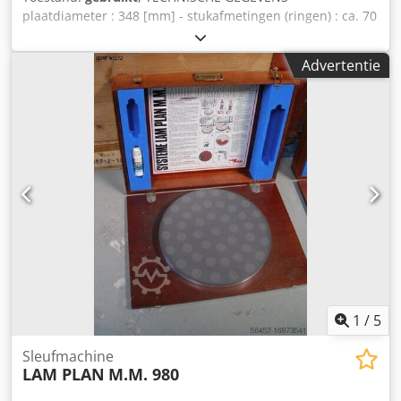
plaatdiameter : 348 [mm] - stukafmetingen (ringen) : ca. 70
[mm] - stukafmetingen (vol) : ca. 40 [mm] - Andere
werkdikte : ca. 5 [mm] ACCESSOIRES - zoals op foto's
Advertentie
Dcedjug U Dmspfx Ab Ejk
1
/
5
Sleufmachine
LAM PLAN
M.M. 980