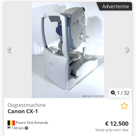
Advertentie
1
/
32
Oogtestmachine
Canon
CX-1
€ 12.500
Puurs-Sint-Amands
136 km
Vaste prijs excl. btw