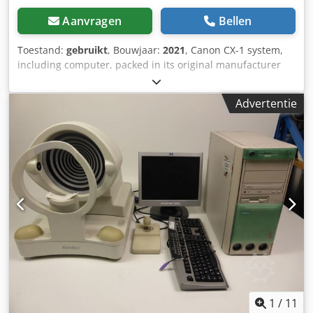
Aanvragen
Bellen
Toestand:
gebruikt
, Bouwjaar:
2021
, Canon CX-1 system,
including computer, packed in its original manufacturer
boxes. Serial number: 210141 – Year of purchase: 2022
Crodpfx Acozmxqrjysf The system was purchased for a
Advertentie
short clinical study and has seen very limited use; it is in
mint condition.
1
/
11