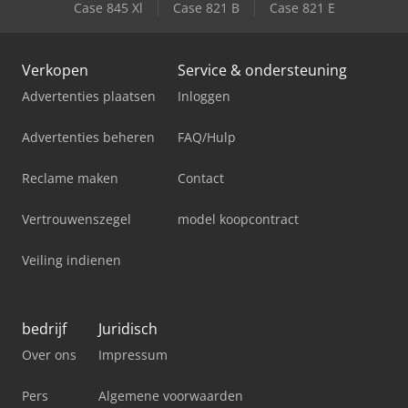
Case 845 Xl
Case 821 B
Case 821 E
Verkopen
Service & ondersteuning
Advertenties plaatsen
Inloggen
Advertenties beheren
FAQ/Hulp
Reclame maken
Contact
Vertrouwenszegel
model koopcontract
Veiling indienen
bedrijf
Juridisch
Over ons
Impressum
Pers
Algemene voorwaarden