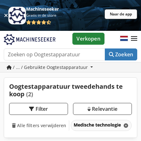
Machineseeker
Naar de app
Gratis in de store
Verkopen
Zoeken
/ ... / Gebruikte Oogtestapparatuur
Oogtestapparatuur tweedehands te
koop
(2)
Filter
Relevantie
Medische technologie
O
Alle filters verwijderen