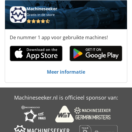
Platform Type Mb
Machineseeker
Gratis in de store
Screening Van De Machine
Test Gereedschap
De nummer 1 app voor gebruikte machines!
Testen Van De Pers
Verscherping Van De Machine
Voertuigen
Meer informatie
Werken Voertuig
Machineseeker.nl is officieel sponsor van: