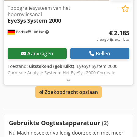
Topografiesysteem van het
hoornvliesanal
EyeSys
System 2000
€ 2.185
Borken
106 km
vraagprijs excl. btw
Aanvragen
Bellen
Toestand:
uitstekend (gebruikt)
, EyeSys System 2000
Corneale Analyse Systeem Het EyeSys 2000 Corneale
Analyse Systeem is ontworpen om ongeëvenaarde
prestaties, nauwkeurigheid, gebruiksgemak en
Zoekopdracht opslaan
betaalbaarheid te leveren met de volgende belangrijke
kenmerken: Optimale centrale en perifere corneadekking
biedt volledige informatie over het gehele hoornvlies.
Automatische kalibratie en automatische
gegevenscorrectie zorgen voor een hogere nauwkeurigheid
Gebruikte Oogtestapparatuur
(2)
van topografische gegevens. Automatische focus en
eenvoudige onderzoekspaden verbeteren de
Nu Machineseeker volledig doorzoeken met meer
bruikbaarheid, versnellen het onderzoeksproces en