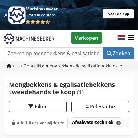
Machineseeker
Naar de app
Gratis in de store
Verkopen
Zoeken
/ ... / Gebruikte mengbekkens & egalisatiebekkens
Mengbekkens & egalisatiebekkens
tweedehands te koop
(1)
Filter
Relevantie
Afvalwatertechniek
Men
Alle filters verwijderen