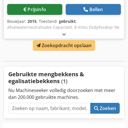
Prijsinfo
Bellen
Bouwjaar:
2015
, Toestand:
gebruikt
,
Afvalwaterneutralisatie Capaciteit: 8 m3/u Dsdpfxsxbqr De
Anmskr Bediening / Besturing: Besturingskast met
touchscreen display / WAGO Uitrusting: Neutralisatietank
Zoekopdracht opslaan
(37 hl); Eindaudit-tank (4,5 hl); Loogtank; Zuurtank;
Pompen; Meet-, sensor- en regeltechniek; Besturingskast
Gebruikte mengbekkens &
egalisatiebekkens
(1)
Nu Machineseeker volledig doorzoeken met meer
dan 200.000 gebruikte machines.
Zoeken