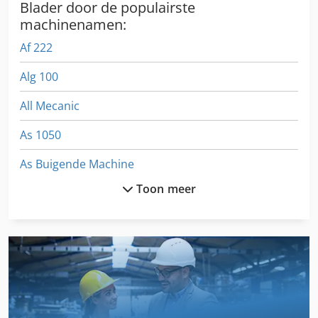
Blader door de populairste
machinenamen:
Af 222
Alg 100
All Mecanic
As 1050
As Buigende Machine
Toon meer
As Module
Bekken Van Een Deel Van
Dil 00 M
Fngj 20
German